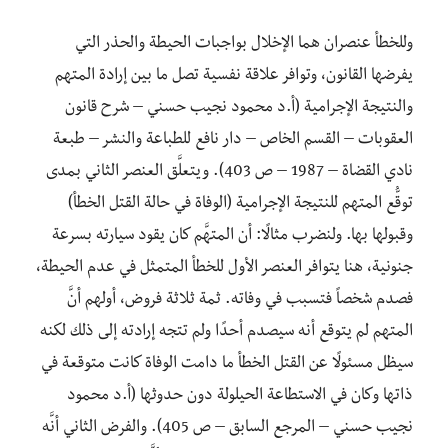
وللخطأ عنصران هما الإخلال بواجبات الحيطة والحذر التي
يفرضها القانون، وتوافر علاقة نفسية تصل ما بين إرادة المتهم
والنتيجة الإجرامية (أ.د محمود نجيب حسني – شرح قانون
العقوبات – القسم الخاص – دار نافع للطباعة والنشر – طبعة
نادي القضاة – 1987 – ص 403). ويتعلَّق العنصر الثاني بمدى
توقُّع المتهم للنتيجة الإجرامية (الوفاة في حالة القتل الخطأ)
وقبولها بها. ولنضرب مثالًا: أن المتهَّم كان يقود سيارته بسرعة
جنونية، هنا يتوافر العنصر الأول للخطأ المتمثل في عدم الحيطة،
فصدم شخصاً فتسبب في وفاته. ثمة ثلاثة فروض، أولهم أنَّ
المتهم لم يتوقع أنه سيصدم أحدًا ولم تتجه إرادته إلى ذلك لكنه
سيظل مسئولًا عن القتل الخطأ ما دامت الوفاة كانت متوقعة في
ذاتها وكان في الاستطاعة الحيلولة دون حدوثها (أ.د محمود
نجيب حسني – المرجع السابق – ص 405). والفرض الثاني أنَّه