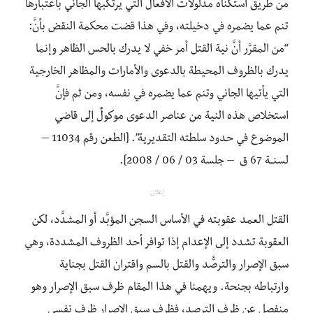
من طريق استكناه مدلولات الأفعال التي يرتكبها الجاني باعتبارها
تنم عما يضمره في دخيلته، وفي هذا قضت محكمة النقض بأنَّ:
“من المقرَّر أنَّ نية القتل أمر خفي لا يدرك بالحس الظاهر وإنما
يدرك بالظروف المحيطة بالدعوى والأمارات والمظاهر الخارجية
التي يأتيها الجاني وتنم عما يضمره في نفسه، ومن ثم فإنَّ
استخلاص هذه النية من عناصر الدعوى موكولٌ إلى قاضي
الموضوع في حدود سلطته التقديرية”. [الطعن رقم 11034 –
لسنــة 67 ق – جلسة 03 / 06 / 2008].
إعلان
القتل العمد عقوبته في الأساس السجن المؤبَّد أو المشدَّد، لكن
العقوبة تشدد إلى الإعدام إذا توافر أحد الظروف المشددة، وهي
سبق الإصرار والترصُّد والقتل بالسم واقتران القتل بجناية
وارتباطه بجنحة. ويهمنا في هذا المقام ظرف سبق الإصرار وهو
منفصل عن ظرف الترصد، فظرف سبق الإصرار ظرف نفسي