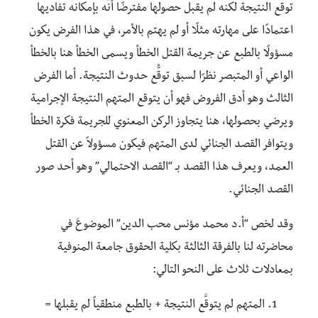
توقع النتيجة لكنه لم يقبل حصولها مفترضًا أنَّه بإمكانه تفاديها
اعتمادًا على مهارته مثلًا أو لم يهتم بالأمر، في هذا الفرض يكون
مسؤولًا بالطبع عن جريمة القتل الخطأ ويسمى الخطأ هنا بالخطأ
الواعي أو المتبصر نظرًا لسبق توقُّع حدوث النتيجة. أما الفرض
الثالث وهو أدق الفروض فهو أن يتوقع المتهم النتيجة الإجرامية
ويرضي بحصولها، هنا يتجاوز الركن المعنوي للجريمة فكرة الخطأ
ويتوافر القصد الجنائي لدى المتهم فيكون مسؤولاً عن القتل
العمد، ويعرف هذا القصد بـ “القصد الاحتمالي” وهو أحد صور
القصد الجنائي.
وقد لخص “أ.د محمد مؤنس محب الدين” الموضوعَ في
محاضرته لنا بالفرقة الثالثة بكلية الحقوق جامعة المنوفية
بمعادلات ثلاث على النحو التالي:
المتهم لم يتوقَّع النتيجة + بالطبع منطقياً لم يقبلها =