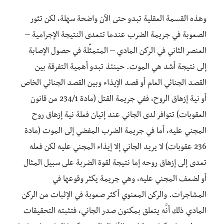
وهذه القسمة العقلية تبدو حتى الآن واضحة سهلة، لكن تثور
الصعوبة في جريمة الضرب عندما تتعدى النتيجة الإجرامية –
العنصر الثاني في الركن المادي – المتمثِّلة في حصول الإصابة
إلى نتيجة أشد هي الموت. حينئذ تبدو أهمية التفرقة بين
القصد الجنائي العام أو قصد الإيذاء وبين القصد الجنائي الخاص
أو نية إزهاق الروح، ففي جريمة القتل (مادة 234/1 من قانون
العقوبات) تتوافر لدى الجاني عند إتيان فعلة نية إزهاق روح
المجني عليه، أما في جريمة الضرب المفضي إلى الموت (مادة
236 عقوبات) لا يريد الجاني إلا إيذاء المجني عليه لكن فعله
تعدى إلى إزهاق روحه إما نتيجة لقوة الضربة على سبيل المثال
أو لضعف المجني عليه، وهي جريمة يكثر وقوعها في
المشاجرات. والركن المعنوي أكثر صعوبة في الإثبات من الركن
المادي ذلك أنَّه يتعلق بمكنون صدر الجاني، فتثبته التحقيقات