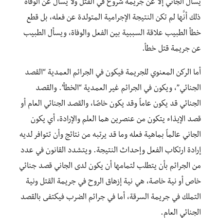
يسأل الجاني إلا عن جريمة شروع في القتل ولا يسأل عن الوفاة
ذلك أنَّها لم تكن النتيجة الإجرامية المتولدة عن فعله، بل قطع
خطأ الطبيب علاقة السببية بين الفعل والوفاة، ويسأل الطبيب
عن جريمة قتل خطأ.
أما الركن المعنوي للجريمة فيكون في الجرائم العمدية “القصد
الجنائي”، ويكون في الجرائم غير العمدية “الخطأ”. والقصد
الجنائي قد يكون عاماً وقد يكون خاصًا، والقصد الجنائي العام أو
قصد الإيذاء يتكون من عنصرين هما العلم والإرادة، أي يكون
الجاني عالماً بماهية فعله وما قد يرتبه من نتائج وأن تتوافر لديه
إرادة ارتكاب الفعل وإحداث النتيجة. ويتشدد القانون في عدد
من الجرائم بأن يتطلب لتمامها أن يكون لدى الجاني قصد جنائي
خاص أو نية خاصة، هي نية إزهاق الروح في جريمة القتل ونية
التملك في جريمة السرقة، أما في جرائم الضرب فيكتفى بالقصد
الجنائي العام.