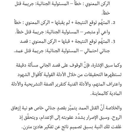
الركن المعنوي : خطأ – المسئولية الجنائية: جريمة قتل
خطأ.
المتهَّم توقع النتيجة + لم يقبلها = الركن المعنوي : خطأ
واعي أو متبصر – المسئولية الجنائية: جريمة قتل خطأ.
المتهَّم توقع النتيجة + قبلها = الركن المعنوي : قصد
جنائي احتمالي – المسئولية الجنائية: جريمة قتل عمد.
وكما سبق الإشارة، فإنَّ الوقوف على قصد الجاني مسألة دقيقة
تستظهرها التحقيقات من خلال الأدلة القولية كأقوال الشهود
واعتراف المتهم، والأدلة الفنية كتقرير الصفة التشريحية والأدلة
المادية كالمعاينة.
والخلاصة أنَّ القتل العمد يتميَّز بقصدٍ جنائي خاص هو نية إزهاق
الروح. وسبق الإصرار يشدِّد عقوبته إلى الإعدام، ويتحقَّق إذ
غلفت تلك النية بسبق تصميم ناتج عن تفكير هادئ متزن.