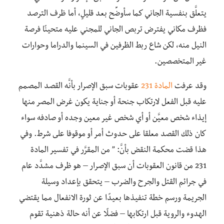
يتعلَّق بنفسية الجاني كما سأوضِّح بعد قليلٍ، أما ظرف الترصد
فظرف مكاني يفترض تربص الجاني للمجني عليه متحينًا فرصة
النيل منه، لكن شاع ربط الظرفين في السينما والدراما وحوارات
غير المتخصصين.
وقد عرفت
المادة 231
عقوبات سبق الإصرار بأنَّه القصد المصمم
عليه قبل الفعل لارتكاب جنحة أو جناية يكون غرض المصر منها
إيذاء شخص معيَّن أو أي شخص غير معين وجده أو صادفه سواء
كان ذلك القصد معلقا على حدوث أمر أو موقوفا على شرط. وفي
هذا قضت محكمة النقض بأنَّ: ” من المقرَّر في تفسير المادة
231 من قانون العقوبات أن سبق الإصرار – هو ظرف مشدَّد عام
في جرائم القتل والجرح والضرب – يتحقق بإعداد وسيلة
الجريمة ورسم خطة تنفيذها بعيدًا عن ثورة الانفعال مما يقتضي
الهدوء والروية قبل ارتكابها – فضلًا عن أنه حالة ذهنية تقوم