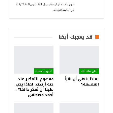
مُهتم بالفلسفة والمعرفة وسؤال اللغة. أدرس اللغة الألمانية
في الجامعة الأردنية.
قد يعجبك أيضا
آفاق فلسفيّة‎
آفاق فلسفيّة‎
لماذا ينبغي أن نقرأ
مفهوم التفكير عند
الفلسفة؟
حنة أرندت: لماذا يجب
علينا أن نُفكر دائمًا؟ ..
أحمد مصطفى