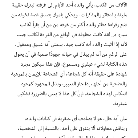
الآلاف من الكتب، يأتي والده أحد الأيام إلى غرفته ليترك حقيبة
مليئة بالدفاتر والمذكرات. ويحكي باموك بصدق قصة تخوفه من
فتح وقراءة دفاتر والده أكثر من خوفه من من أن يقرأ لكاتب
سيئ، بل لقد كانت مخاوفه في الواقع من القراءة لكاتب جيد.
لأنه إذا أثبت والده أنه كاتب جيد، بمعنى أنه عميق ومعقول،
على الرغم من أنه لم يبذل في حياته جهودًا صعبة في أن يحول
هذه الكتابة لشيء عبقري ومسموع، فإن هذا سيكون مجرد
شهادة على حقيقة أنه كل شجاعة، أي الشجاعة للإيمان بالموهبة
والتضحية من أجلها، إذا جاز التعبير، وبذل المجهود كمجرد
انعكاس لهذه الشجاعة، فإنَّ كل هذا لا يعني بالضرورة تشكيل
عبقرية.
على أية حال، هو لا يصادف أي عبقرية في كتابات والده،
ويناقش محاولاته ألا يتفوق على أحد. بالنسبة إلى الشخصية،