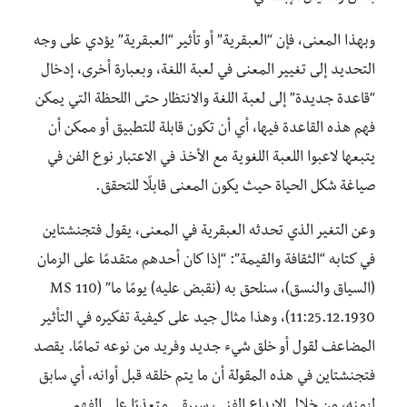
وبهذا المعنى، فإن “العبقرية” أو تأثير “العبقرية” يؤدي على وجه
التحديد إلى تغيير المعنى في لعبة اللغة، وبعبارة أخرى، إدخال
“قاعدة جديدة” إلى لعبة اللغة والانتظار حتى اللحظة التي يمكن
فهم هذه القاعدة فيها، أي أن تكون قابلة للتطبيق أو ممكن أن
يتبعها لاعبوا اللعبة اللغوية مع الأخذ في الاعتبار نوع الفن في
صياغة شكل الحياة حيث يكون المعنى قابلًا للتحقق.
وعن التغير الذي تحدثه العبقرية في المعنى، يقول فتجنشتاين
في كتابه “الثقافة والقيمة”: “إذا كان أحدهم متقدمًا على الزمان
(السياق والنسق)، سنلحق به (نقبض عليه) يومًا ما” (MS 110
11:25.12.1930)، وهذا مثال جيد على كيفية تفكيره في التأثير
المضاعف لقول أو خلق شيء جديد وفريد ​​من نوعه تمامًا. يقصد
فتجنشتاين في هذه المقولة أن ما يتم خلقه قبل أوانه، أي سابق
لزمنه، من خلال الإبداع الفني، سيبقى متعذرًا على الفهم