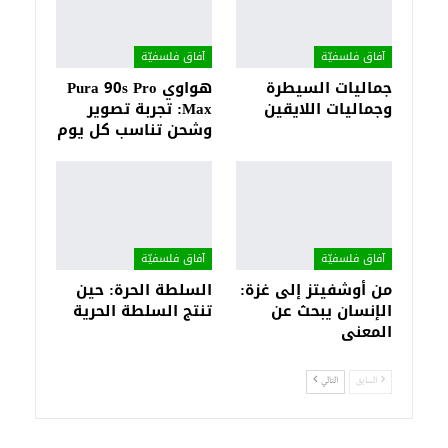
آفاق فلسفيّة‎
آفاق فلسفيّة‎
جماليات السيطرة
هواوي Pura 90s Pro
وجماليات اللايقين
Max: تجربة تصوير
وشحن تناسب كل يوم
آفاق فلسفيّة‎
آفاق فلسفيّة‎
من أوشفيتز إلى غزة:
السلطة الحرة: حين
الإنسان يبحث عن
تنتج السلطة الحرية
المعنى
السابق
التالي