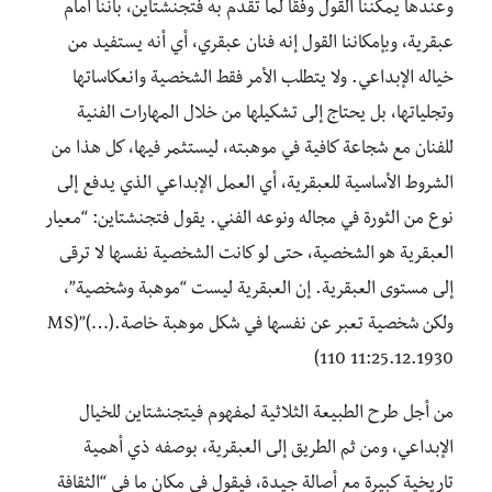
وعندها يمكننا القول وفقًا لما تقدم به فتجنشتاين، بأننا أمام
عبقرية، وبإمكاننا القول إنه فنان عبقري، أي أنه يستفيد من
خياله الإبداعي. ولا يتطلب الأمر فقط الشخصية وانعكاساتها
وتجلياتها، بل يحتاج إلى تشكيلها من خلال المهارات الفنية
للفنان مع شجاعة كافية في موهبته، ليستثمر فيها، كل هذا من
الشروط الأساسية للعبقرية، أي العمل الإبداعي الذي يدفع إلى
نوع من الثورة في مجاله ونوعه الفني. يقول فتجنشتاين: “معيار
العبقرية هو الشخصية، حتى لو كانت الشخصية نفسها لا ترقى
إلى مستوى العبقرية. إن العبقرية ليست “موهبة وشخصية”،
ولكن شخصية تعبر عن نفسها في شكل موهبة خاصة.(…)”(MS
110 11:25.12.1930)
من أجل طرح الطبيعة الثلاثية لمفهوم فيتجنشتاين للخيال
الإبداعي، ومن ثم الطريق إلى العبقرية، بوصفه ذي أهمية
تاريخية كبيرة مع أصالة جيدة، فيقول في مكان ما في “الثقافة