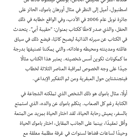
عندما أنظر في محيطي الخاص، بوصفي فيلسوفًا قادمًا من
اسطنبول، أميل إلى النظر في مثال أورهان باموك، الحائز على
جائزة نوبل عام 2006 في الأدب، وفي الواقع خطابه في ذلك
الحفل، والذي صدر لاحقًا ككتاب بعنوان: “حقيبة أبي”. يتحدث
في الكتاب عن سيرته الذاتية ليصبح كاتبًا، فيضع ذلك في سياق
عائلته ومدينته ومحيطه وعاداته، والتي يمكننا تصنيفها بدرجة
ما كمكونات تكوين أسس شخصيته. يعتبر هذا الكتاب مثالًا
جيدًا على وجه الخصوص لمراقبة العناصر الثلاثة لخطاب
فيتجنشتاين حول العبقرية ومن ثم التفكير الإبداعي.
أولًا، مثال باموك هو ذلك الشخص الذي تملكته الشجاعة في
الكتابة رغم كل الصعاب. يتكلم باموك عن والده، الذي استمتع
بالسفر، يعيش رحابة الحياة، لقد اختار الحياة بمزيد من المتعة
وأقل تعقيدًا، بينما على الجانب المقابل، اختار باموك الحياة
وحيدًا لساعات قضاها لسنوات في غرفة مظلمة مغلقة مع