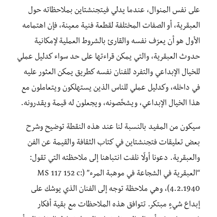
على نفس المنوال، عندما يدلي فيتجنشتاين بملاحظاته حول
العبقرية، أو الصفات المختلفة لقطعة فنية معينة، فإن اهتمامه
الأول هو أن يعرّف نفسه والقارئ بالشروط العملية لإمكانية
حدوث العبقرية، والتي يمكن قراءتها على حد سواء كدليل عملي
للخيال الإبداعي والتفرد للفنان نفسه كطريق يمكن العثور عليه
في داخله، وكدليل عملي للناس الذين يستهلكون ويتعاملون مع
هذا الخيال الإبداعي، ويشخّصونه، ويجعلون له قيمة ويقدرونه.
سيكون من المفيد بالنسبة لنا عند هذه النقطة توضيح وشرح
بعض تعليقات فتجنشتاين في كتاب الثقافة والقيمة عن الفن
والعبقرية. دعونا أولًا نلفت انتباهنا إلى ملاحظته التي تقول:
“العبقرية في الشجاعة في موهبة المرء” (MS 117 152 c:
4.2.1940)، وهي ملاحظة توجه إلى الفنان الذي يوشك على
إبداع شيءٍ مبتكر. تتوافق هذه الملاحظات مع بقية أفكار