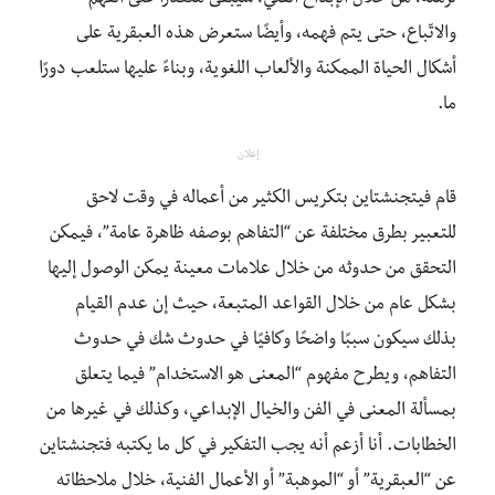
والاتّباع، حتى يتم فهمه، وأيضًا ستعرض هذه العبقرية على
أشكال الحياة الممكنة والألعاب اللغوية، وبناءً عليها ستلعب دورًا
ما.
إعلان
قام فيتجنشتاين بتكريس الكثير من أعماله في وقت لاحق
للتعبير بطرق مختلفة عن “التفاهم بوصفه ظاهرة عامة”، فيمكن
التحقق من حدوثه من خلال علامات معينة يمكن الوصول إليها
بشكل عام من خلال القواعد المتبعة، حيث إن عدم القيام
بذلك سيكون سببًا واضحًا وكافيًا في حدوث شك في حدوث
التفاهم، ويطرح مفهوم “المعنى هو الاستخدام” فيما يتعلق
بمسألة المعنى في الفن والخيال الإبداعي، وكذلك في غيرها من
الخطابات. أنا أزعم أنه يجب التفكير في كل ما يكتبه فتجنشتاين
عن “العبقرية” أو “الموهبة” أو الأعمال الفنية، خلال ملاحظاته