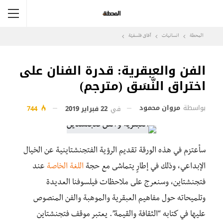
المحطة
انسانيات
آفاق فلسفيّة‎
الفن والعبقرية: قدرة الفنان على
اختراق النَّسَق (مترجم)
بواسطة
مروان محمود
في
22 فبراير 2019
744
سأعتزم في هذه الورقة تقديم الرؤية الفتجنشتاينية عن الخيال
الإبداعي، وذلك في إطارٍ يتماشى مع حجة
اللغة الخاصة
عند
فتجنشتاين، وسنعرج على ملاحظات فيلسوفنا العديدة
وتلميحاته حول مفاهيم العبقرية والموهبة والفن المنصوص
عليها في كتابه “الثقافة والقيمة”. يعتبر موقف فتجنشتاين