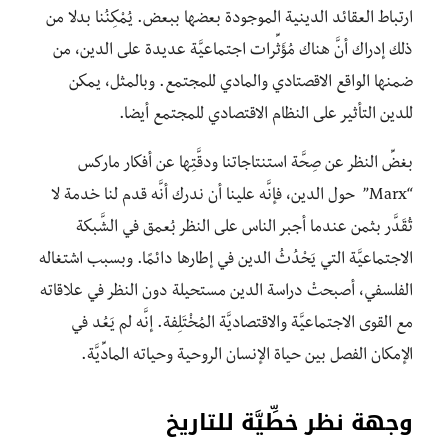
ارتباط العقائد الدينية الموجودة بعضها ببعض. يُمْكِنُنا بدلا من
ذلك إدراك أنَّ هناك مُؤَثِّرات اجتماعيَّة عديدة على الدين، من
ضمنها الواقع الاقصتادي والمادي للمجتمع. وبالمثل، يمكن
للدين التأثير على النظام الاقتصادي للمجتمع أيضا.
بغضِّ النظر عن صِحَّة استنتاجاتنا ودقَّتِها عن أفكار ماركس
“Marx” حول الدين، فإنَّه علينا أن ندرك أنَّه قدم لنا خدمة لا
تُقَدَّر بثمن عندما أجبر الناس على النظر بُعمق في الشَّبكة
الاجتماعيَّة التي يَحْدُثُ الدين في إطارها دائمًا. وبسبب اشتغاله
الفلسفي، أصبحتْ دراسة الدين مستحيلة دون النظر في علاقاته
مع القوى الاجتماعيَّة والاقتصاديَّة المُخْتَلِفة. إنَّه لم يَعُد في
الإمكان الفصل بين حياة الإنسان الروحية وحياته المادِّيَّة.
وجهة نظر خطِّيَّة للتاريخ