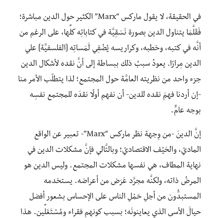
في الحقيقة، لا يقول ماركس “Marx” الكثير حول الدين مباشرة؛
فَقَلَّمَا يتناول الدين بصورة نَسَقِيَّة في كتاباتِه كلِّها، على الرغم من
أنَّه في كتبه، وخطبه، وكراريسه يُضْفِي لَمَساتِه [الفلسفيَّة] علي
الدين مِرارًا. يعودُ سببُ ذلك ببساطة إلى أنَّ نقده لأشكال الدين
جزء واحد من نظريته العامَّة حول المجتمع؛ لذا يتطلّب الأمر منا
-إن أردنا فهمَ نقده للدين- أن نفهم أولًا نقدَه للمجتمع نفسِه
بوجه عامٍّ.
إنَّ الدينَ -من وِجهة نظر ماركس “Marx”- تعبير عن الواقع
الماديّ، والحَيْف الاقتصاديّ؛ وبالتَّالي فإنَّ
مشكلات الدين في
نهاية المطاف، هي نفسها مشكلات المجتمع. وليس الدين هو
المرضُ ذاته، ولكنَّه مجرَّد عَرَض من أعراضه. يستخدمه
المستبدُّون من أجلِ حَمْلِ الناس على الإحساس بشعور أفضل
حيالَ الأسى الذي يعاينونَه؛ بسبب كونهم فقراء ومُسْتَغَلِّين. هذا