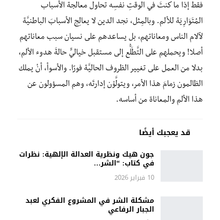
فقط إذا ما كنتَ في الوقتِ نفسِه تحاول معالجة الأسباب
المُتَوَارِيَة للألم. وبالمِثل، نجد الدين لا يعالِج الأسبابَ الباطنيَّة
لآلام الناس ومعاناتهم، بل يساعدهم على نسيان سبب معاناتهم
أصلا! ويحملهم على التَّطَلُّع إلى مستقبل خياليٍّ حالةَ هدوء الألم،
بدلا من العمل على تغيير الظروف الحاليَّة فورًا. والأسوأ، أنْ يملك
الظالمون زمامَ هذا الأمر، ويتولَّوْن إدارتَه، وهم المسؤولون عن
هذا الألم والمعاناة من أساسه.
قد يعجبك أيضًا
جون هيك ونظرية العدالة الإلهية: نظرات
في كتاب: “الشر…
10 فبراير 2026
مشكلة الشر في المشروع الفكري لعبد
الجبار الرفاعي