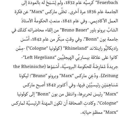
Feuerbach” كرسيَّه عام 1832، ولم يُسْمَحْ له بالعودة إلى
الجامعة
عام 1836 مرة أخرى. تخلَّى ماركس “Marx” عن فكرة
العمل الأكاديمي. وفي عام 1841، منعتِ الحكومةُ الأ
ستاذَ
الشابَّ برونو باور “Bruno Bauer” من إلقاء محاضراته كذلك في
جامعة بون “Bonn”. وفي وقتٍ مبكِّر من عام 1842، أسَّسَ
راديكا
ليُّو راينلاند “Rhineland” (كولونيا “Cologne”) -مِمَّن
كانوا على علاقة بيساريِّي الهيجليِّين
“Left Hegelians”-
جريدةً مُعَارِضَةً للحكومة البروسيَّة، أسْمَوْها (the Rheinische
Zeitung). ودُعِيَ ماركس “Marx” وبرونو “Bruno”؛ ليكونا
مُسَاهِمَيْنِ رئيسيَّيْنِ فيها، وفي أكتوبر 1842 أصبح ماركس
“M
arx” رئيسَ تحريرِها، وانتقل من بون “Bonn” إلى كولونيا
“Cologne”. وكادتِ الصحافة أن تكون المهنةَ الرئيسيَّة لماركس
“Marx” معظمَ حياتِه.