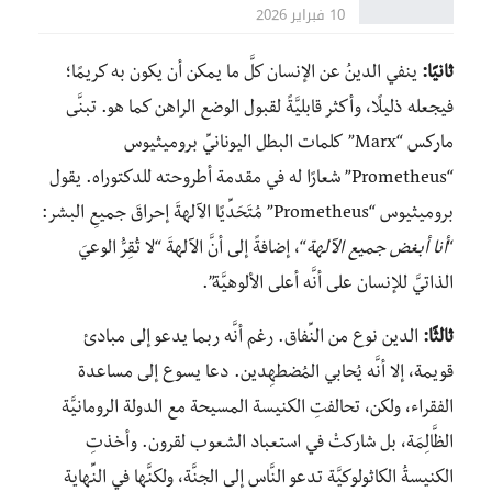
10 فبراير 2026
ثانيًا:
ينفي الدينُ عن الإنسان كلَّ ما يمكن أن يكون به كريمًا؛
فيجعله ذليلًا، وأكثر قابليَّةً لقبول الوضع الراهن كما هو. تبنَّى
ماركس “Marx” كلمات البطل اليونانيِّ بروميثيوس
“Prometheus” شعارًا له في مقدمة أطروحته للدكتوراه. يقول
بروميثيوس “Prometheus” مُتَحَدِّيًا الآلهةَ إحراقَ جميعِ البشر:
“
أنا أبغض جميع الآلهة
“، إضافةً إلى أنَّ الآلهةَ “لا تُقِرُّ الوعيَ
الذاتيَّ للإنسان على أنَّه أعلى الألوهيَّة”.
ثالثًا:
الدين نوع من النِّفاق. رغم أنَّه ربما يدعو إلى مبادئ
قويمة، إلا أنَّه يُحابي المُضطهِدين. دعا يسوع إلى مساعدة
الفقراء، ولكن، تحالفتِ الكنيسة المسيحة مع الدولة الرومانيَّة
الظَّالِمَة، بل شاركتْ في استعباد الشعوب لقرون.
وأخذتِ
الكنيسةُ الكاثولوكيَّة تدعو النَّاس إلى الجنَّة، ولكنَّها في النِّهاية