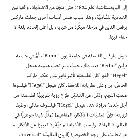
إلى البروتستانتية عام 1824؛ حتى تنجُوَ من الاضطهاد، والقوانين
المُعادية للسَّاميَّة، وهذا سبب ضمن أسباب أخرى جعلتْ ماركس
يرفض الدين في مرحلة مبكِّرة من شبابه، بل أعلن إلحاده بلغة لا
خفاء فيها.
درسَ ماركس الفلسفة في جامعة بون ” Bonn”، ثُمَّ في جامعة
برلين “Berlin” بعد ذلك، حيثُ وقع تحتَ هيمنة هيجل
“Hegel” الذي كان لفلسفتِه تأثير قاهِر على تفكير ماركس
الخاصِّ، بل وعلى نظرياتِه اللاحقة. كان هيجل “Hegel” فيلسوفا
صعبَ الفهم، ولكن، من المُمْكِن طرْح رؤية تقريبيَّة لفلسفته من
أجل خِدمة مُرادِنا هنا. هيجل “Hegel” فيلسوف مثالي، وطبقا
لرؤيته؛ فإنَّ العقليَّات (الأفكار، المفاهيم) تمثِّلُ شيئا جوهريًّا في
العالم، لا المادَّة. وليستِ الأشياء الماديَّةُ إلا تعبيرًا عن الأفكار؛ ما
هو مُحايِث على وجه الخصوص؛ (الروح العالميَّة “Universal