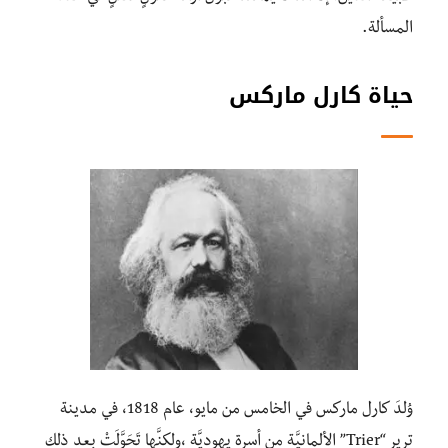
المسألة.
حياة كارل ماركس
وُلِدَ كارل ماركس في الخامس من مايو، عام 1818، في مدينة
ترير “Trier” الألمانيَّة من أسرة يهوديَّة ،ولكنَّها تَحَوَّلَتْ بعد ذلك