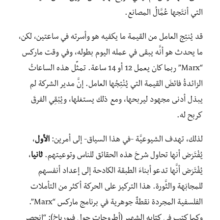
التي أنتَجها عُمَّالُ المصانع.
قد يُنتِج العامل من القيمة ما يكفيه هو وأسرته في ساعتين، لكن،
ما يحدث هو أنَّه يبقى في عمله اليوم بطوله، وفي وقت ماركس
“Marx” ربما كان يعمل 12 أو 14 ساعة. تمثِّل هذه الساعاتُ
الزائدةُ فائضَ القيمة التي يُنْتِجُها العامل. إنَّ مدير الشركة لم
يبذل أدنى مجهود ليربحها، ومع ذلك يستغلها، ويُبْقِي الفرقَ
كربح له.
لذلك، تهدف الشيوعيَّة -في هذا السياق- إلى أمرين:
الأول
،
يُفْتَرَض أنها تحاول شرحَ هذه الحقائق للناس وتوعيتهم.
ثانيا
،
يُفْتَرَض أنَّها تدعو أبناءَ الطبقة الكادحة إلى إعداد أنفسهم
للمجابَهة والثَّورة. هذا التركيز على الحركة أكثر من التأملات
الفلسفية المجردة نقطةٌ جوهرية في برنامج ماركس “Marx”.
وكما كتب في كتابه الشهير (أطروحات حول فيورباخ): “انحصر