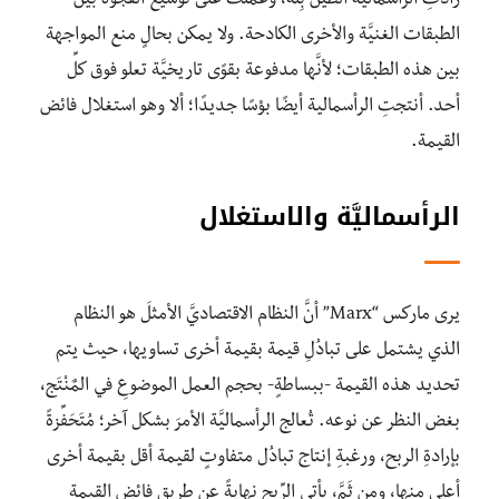
زادتِ الرأسماليَّة الطين بِلَّة، وعملَت على توسيع الفجوة بين
الطبقات الغنيَّة والأخرى الكادحة. ولا يمكن بحالٍ منع المواجهة
بين هذه الطبقات؛ لأنَّها مدفوعة بقوًى تاريخيَّة تعلو فوق كلِّ
أحد. أنتجتِ الرأسمالية أيضًا بؤسًا جديدًا؛ ألا وهو استغلال فائض
القيمة.
الرأسماليَّة والاستغلال
يرى ماركس “Marx” أنَّ النظام الاقتصاديَّ الأمثلَ هو النظام
الذي يشتمل على تبادُلِ قيمة بقيمة أخرى تساويها، حيث يتم
تحديد هذه القيمة -ببساطةٍ- بحجم العمل الموضوعِ في المٌنْتَج،
بغض النظر عن نوعه. تُعالج الرأسماليَّة الأمرَ بشكل آخر؛ مُتَحَفِّزةً
بإرادةِ الربح، ورغبةِ إنتاج تبادُل متفاوتٍ لقيمة أقل بقيمة أخرى
أعلى منها، ومن ثَمَّ، يأتي الرِّبح نهايةً عن طريق فائض القيمة