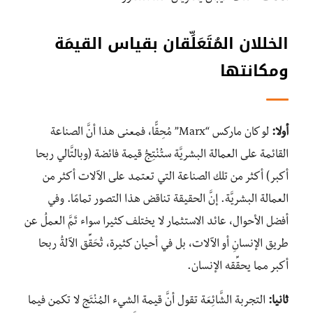
الخللان المُتَعَلِّقان بقياس القيمَة
ومكانتها
أولا:
لو كان ماركس “Marx” مُحِقًّا، فمعنى هذا أنَّ الصناعة
القائمة على العمالة البشريَّة ستُنْتِجُ قيمة فائضة (وبالتَّالي ربحا
أكبر) أكثر من تلك الصناعة التي تعتمد على الآلات أكثر من
العمالة البشريَّة. إنَّ الحقيقة تناقض هذا التصور تمامًا. وفي
أفضل الأحوال، عائد الاستثمار لا يختلف كثيرا سواء تَمَّ العملُ عن
طريق الإنسانِ أو الآلات، بل في أحيان كثيرة، تُحَقِّق الآلةُ ربحا
أكبر مما يحقِّقه الإنسان.
ثانيا:
التجربة الشَّائِعَة تقول أنَّ قيمة الشيء المُنْتَج لا تكمن فيما