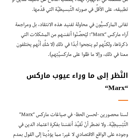
من فلسفته في الانهيار. لهذا، يصعبُ الدفاع عن تحليله للدين أو
تطبيقه، على الأقلِّ في صورتِه التَّبسيطيَّة التي قدَّمها.
تفانى الماركسيُّون في محاولة تفنيد هذه الانتقاد، بل ومراجعة
آراء ماركس “Marx”؛ ليُحصِّنُوا أنفسَهم من المشكلات التي
ذكرناها، ولكنَّهم لم ينجحوا أبدًا في ذلك (لا شكَّ أنَّهم يختلفون
معنا في ذلك، وإلا ما ظلوا على ماركسيَّتِهم).
النَّظر إلى ما وراء عيوب ماركس
“
Marx
“
لسنا محصورين -لحسن الحظ- في صياغات ماركس “Marx”
التَّبْسِيطِيَّة. ولا نضطر أنْ نُقيِّدَ أنفسَنا بفكرة اعتماد الدين في
وجوده على الواقع الاقتصادي لا غير؛ مما يؤدِّينا إلى القول بعدم