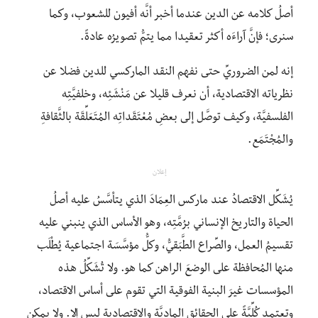
أصلُ كلامه عن الدين عندما أخبر أنَّه أفيون للشعوب، وكما
سنرى؛ فإنَّ آراءَه أكثر تعقيدا مما يتمُّ تصويرُه عادةً.
إنه لمن الضروريِّ حتى نفهم النقد الماركسي للدين فضلا عن
نظرياته الاقتصادية، أن نعرف قليلا عن مَنْشَئِه، وخلفيَّتِه
الفلسفيَّة، وكيف توصَّل إلى بعضِ مُعْتَقَداتِه المُتَعَلِّقَة بالثَّقافةِ
والمُجْتَمَع.
إعلان
يُشَكِّل الاقتصادُ عند ماركس العِمَادَ الذي يتأسَّسُ عليه أصلُ
الحياة والتاريخ الإنساني برُمَّتِه، وهو الأساس الذي ينبني عليه
تقسيمُ العمل، والصِّراع الطَّبَقيُّ، وكلُّ مؤسَّسَة اجتماعية يُطْلَب
منها المُحافظة على الوضعَ الراهن كما هو. ولا تُشَكِّلُ هذه
المؤسسات غيرَ البنية الفوقية التي تقوم على أساس الاقتصاد،
وتعتمد كُلِّيَّةً على الحقائق الماديَّة والاقتصادية ليس إلا. ولا يمكن