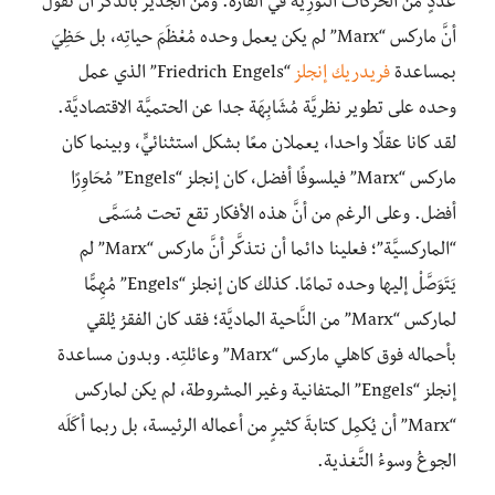
عَدَدٍ من الحركات الثَّوْرِيَّة في القارَّة. ومن الجدير بالذِّكر أنْ نقول
أنَّ ماركس “Marx” لم يكن يعمل وحده مُعْظَمَ حياتِه، بل حَظِيَ
بمساعدة
فريدريك إنجلز
“Friedrich Engels” الذي عمل
وحده على تطوير نظريَّة مُشَابِهَة جدا عن الحتميَّة الاقتصاديَّة.
لقد كانا عقلًا واحدا، يعملان معًا بشكل استثنائيٍّ، وبينما كان
ماركس “Marx” فيلسوفًا أفضل، كان إنجلز “Engels” مُحَاوِرًا
أفضل. وعلى الرغم من أنَّ هذه الأفكار تقع تحت مُسَمَّى
“الماركسيَّة”؛ فعلينا دائما أن نتذكَّر أنَّ ماركس “Marx” لم
يَتَوَصَّلْ إليها وحده تمامًا. كذلك كان إنجلز “Engels” مُهِمًّا
لماركس “Marx” من النَّاحية الماديَّة؛ فقد كان الفقرُ
يُلقي
بأحماله فوق كاهلي ماركس “Marx” وعائلتِه. وبدون مساعدة
إنجلز “Engels” المتفانية وغير المشروطة، لم يكن لماركس
“Marx” أن يُكمِل كتابةَ كثيرٍ من أعماله الرئيسة، بل ربما أكَلَه
الجوعُ وسوءُ التَّغذية.