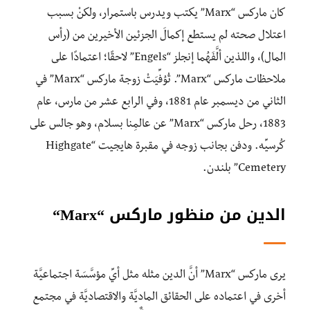
كان ماركس “Marx” يكتب ويدرس باستمرار، ولكنْ بسبب
اعتلال صحته لم يستطع إكمالَ الجزئين الأخيرين من (رأس
المال)، واللذين ألَّفَهُما إنجلز “Engels” لاحقًا؛ اعتمادًا على
ملاحظات ماركس “Marx”. تُوُفِّيَتْ زوجة ماركس “Marx” في
الثاني من ديسمبر عام 1881، وفي الرابع عشر من مارس، عام
1883، رحل ماركس “Marx” عن عالمِنا بسلام، وهو جالس على
كُرسيِّه. ودفن بجانب زوجه في مقبرة هايجيت “Highgate
Cemetery” بلندن.
الدين من منظور ماركس “
Marx
“
يرى ماركس “Marx” أنَّ الدين مثله مثل أيِّ مؤسَّسَة اجتماعيَّة
أخرى في اعتماده على الحقائق الماديَّة والاقتصاديَّة في مجتمع