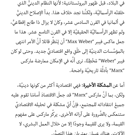
في البلاد، قبل ظهور البروتستانتية؛ لأنَّها النِّظام الدينيُّ الذي
خلقتْه الرأسماليَّة، ولكنَّنا نجد خلافَ هذا. بدأ الإصلاح الدينيُّ
في ألمانيا في القرن السادس عشر، وكانَ لا يزال ذا طابع إقطاعيٍّ،
ولم تظهر الرأسماليَّة الحقيقيَّة إلا في القرن التاسع عشر. هذا ما
جعل ماكس فيبر “Max Weber” أن يُنَظِّرَ قائلا أنَّ الأمر انتهى
بالمؤسَّسات الدينيَّة إلى خَلْقِ واقع اقتصاديٍّ جديد. وحتى لو كان
فيبر “Weber” مُخْطِئًا، نرى أنَّه في الإمكان معارضة ماركس
“Marx” بأدلَّة تاريخيَّة واضحة.
أما عن
المشكلة الأخيرة
؛ فهي اقتصادية أكثر من كونها دينيَّة،
ولكن، بما أنَّ ماركس “Marx” قد جعلَ الاقتصادَ أساسًا تقوم عليه
جميعُ انتقاداته للمجتمع، فإنَّ أيَّ مشكلة في تحليله الاقتصاديِّ
ستنعكس بالضَّرورة على آرائه الأخرى. يركِّز ماركس على مفهوم
القيمة، ولا يرى للقيمة وجودًا إلا من خلال العمل البشري، لا
الآلات. هناك عيبان يعتريان هذا التصوُّر.