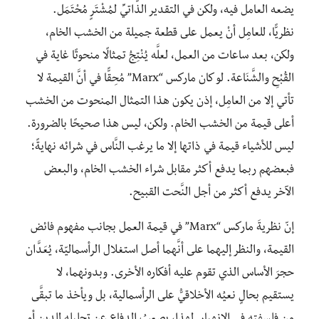
يضعه العامل فيه، ولكن في التقدير الذَّاتيِّ لمُشْتَرٍ مُحْتَمَل.
نظريًّا، للعامِل أنْ يعمل على قطعة جميلة من الخشب الخام،
ولكن، بعد ساعات من العمل، لعلَّه يُنْتِجُ تمثالًا منحوتًا غاية في
القُبْحِ والشَّنَاعة. لو كان ماركس “Marx” مُحِقًّا في أنَّ القيمة لا
تأتي إلا من العامِل، إذن يكون هذا التمثال المنحوت من الخشب
أعلى قيمة من الخشب الخام. ولكن، ليس هذا صحيحًا بالضرورة.
ليس للأشياء قيمة في ذاتها إلا ما يرغب النَّاس في شرائه نهايةً؛
فبعضهم ربما يدفع أكثر مقابل شراء الخشب الخام، والبعض
الآخر يدفع أكثر من أجل النَّحت القبيح.
إنّ نظريةَ ماركس “Marx” في قيمة العمل بجانب مفهوم فائض
القيمة، والنظر إليهما على أنَّهما أصل استغلال الرأسماليّة، يُعَدَّان
حجرَ الأساس الذي تقوم عليه أفكاره الأخرى. وبدونهما، لا
يستقيم بحالٍ نعيُه الأخلاقيُّ على الرأسمالية، بل ويأخذ ما تبقَّى