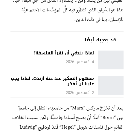
الطبقي بين مَنْ يملك ومَن لا يملك إلا العمل من أجلِ البقاء حيًّا.
هذا هو السِّياق الذي تَتَطَوَّر فيه كلُّ المؤسَّسات الاجتماعيَّة
للإنسان، بما في ذلك الدين.
قد يعجبك أيضًا
لماذا ينبغي أن نقرأ الفلسفة؟
4 أغسطس 2026
مفهوم التفكير عند حنة أرندت: لماذا يجب
علينا أن نُفكر…
2 أغسطس 2026
بعد أن تخرَّجَ ماركس “Marx” من جامعتِه، انتقل إلى جامعةِ
بون “Bonn” آملًا أنْ يصبح أستاذا جامعيًّا، ولكن بسبب الخلاف
القا
ئم حول فلسفات هيجل “Hegel” فَقَدَ لودفيج “Ludwig