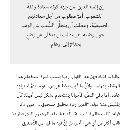
إن إلغاءَ الدين، من جهة كونه سعادةً زائفةً
للشعوب، أمرٌ مطلوب من أجل سعادتهم
الحقيقيَّة. ومطلبَ أن يتخلَّى الشَّعب عن الوهم
حول وضعه، هو مطلب أن يتخلى عن وضعٍ
يحتاج إلى أوهام.
غالبا ما يُسَاء فهمُ هذا القول، ربما بسببِ ندرة استخدام هذا
المقطع بتمامه. ولأنَّ ما كُتِب بخطٍّ عريض، هو ما يتمُّ اجتزاؤه
عادة. أما باقي النصِّ، فأحيانًا يُسْتَخدم بشكل ليس أمينًا؛ كأن
يُقْتَبَسَ مثلا قوله: “الدين زفرة مخلوق مسحوق…” دون ذكر
قوله: “قلب عالم لا قلب له”. إنَّه هنا ينقد المجتمع الذي صار بلا
قلب أكثر من أي شيء آخر، بل إنَّ فيه ما فيه من التَّصديق