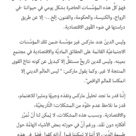
فهمُ كلِّ هذه المؤسَّسات الحاضرة بشكل يومي في حيواتنا -في
الزواج، والكنيسة، والحكومة، والفنون، إلخ…- إلا عن طريق
دراستها في ضوء القُوى الاقتصادية.
وليس الدينُ عند ماركس غيرَ مؤسَّسة ضمن تلك المؤسَّسَات
الاجتماعيَّة القائمة على الحقائق الما
ديَّة والاقتصادية في مجتمع
بعينِه. وليس للدين تاريخٌ مستقلٌّ إلا كبديل عن كونه نتاجَ القوى
المنتجة لا غير. وكما يقول ماركس: ” ليس العالَم الديني إلا
انعكاسا للعالم الواقعي”.
إنَّنا قدر ما نجد تحليلَ ماركس ونقدَه وَجيهًا ومثيرا للاهتمام،
قدرَ ما نلاحظ عدم خلوِّه من المشكلات؛ التَّاريخيَّة،
والاقتصادية. وبسبب هذه المشكلات، لا يُمكن لنا أنْ نُمَرِّر
أفكارَه دون نَقْد. ورغم أنَّ في حوزته بعض الأشياء الهامَّة حول
طبيعة الدِّين، إلا أننا لا يُمكننا قبول آرائه كقولٍ فَصْلٍ في هذه