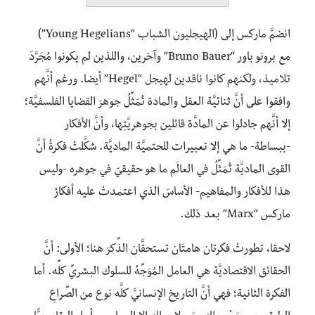
انضمَّ ماركس إلى (الهيجليون الشباب “Young Hegelians”)
مع برونو باور “Bruno Bauer” وآخرين، واللذين لم يكونوا مُجَرَّدَ
تلاميذ، ولكنهم كانوا ناقدين لهيجل “Hegel” أيضا. ورغم أنَّهم
وافقوا على أنَّ ثنائيَّة العقل والمادة تُمَثِّلُ جوهرَ القضايا الفلسفيَّة؛
إلا أنَّهم جادلوا عن المادَّة قائلين بجوهريَّتِها، وأنَّ الأفكار
-ببساطة- ما هي إلا تعبيرات للحتميَّة الماديَّة. شكَّلتْ فكرةُ أنَّ
القوى الماديَّة تُمَثِّلُ في العالَم ما هو حقيقيّ في جوهره -وليس
هذا للأفكار والمفاهيم- الأساسَ الذي اعتمدتْ عليه أفكارُ
ماركس “Marx” بعد ذلك.
لاحقا، تطورتْ فكرتان هامتَان تستحقَّان الذِّكرَ هنا؛ الأولى: أنَّ
الحقائق الاقتصاديَّة هي العامل المُوَجِّهُ للسلوك البشريِّ كلِّه. أما
الفكرة الثانية؛ فهي أنَّ التاريخ الإنسانيَّ كلَّه نوع من الصِّراعِ