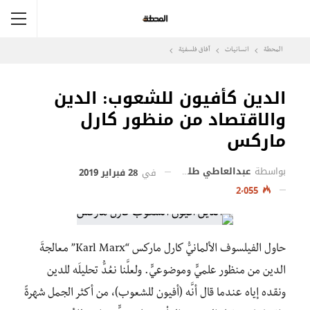
المحطة
انسانيات
آفاق فلسفيّة‎
الدين كأفيون للشعوب: الدين
والاقتصاد من منظور كارل
ماركس
بواسطة
عبدالعاطي طلبة
في
28 فبراير 2019
2٬055
حاول الفيلسوف الألمانيُّ كارل ماركس “Karl Marx” معالجةَ
الدين من منظور
علميٍّ وموضوعيٍّ. ولعلَّنا نعُدُّ تحليلَه للدين
ونقده إياه عندما قال أنَّه (أفيون للشعوب)، من أكثر الجمل شهرةً