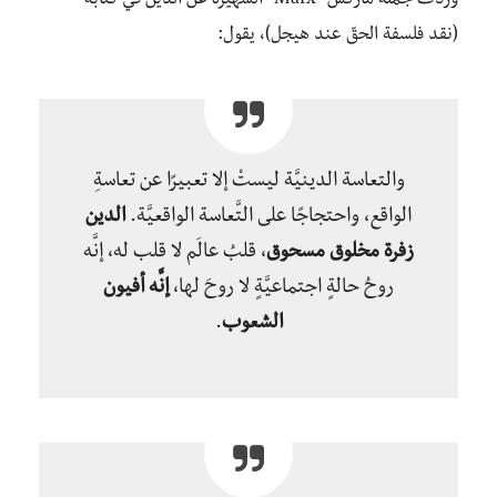
وردتْ جملةُ ماركس “Marx” الشَّهيرة عن الدين في كتابه
(نقد فلسفة الحقّ
عند هيجل)، يقول:
والتعاسة الدينيَّة ليستْ إلا تعبيرًا عن تعاسةِ
الواقع، واحتجاجًا على التَّعاسة الواقعيَّة.
الد
ين
زفرة مخلوق مسحوق
، قلبُ عالَم لا قلب له، إنَّه
روحُ حالةٍ اجتماعيَّةٍ لا روحَ لها،
إنَّه أفيون
الشعوب
.