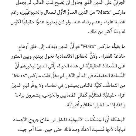
الجزئيِّ على الدِّين الذي يحاول أن يُصبح قلبَ العالَم. لم يجعل
ماركس “Marx” من الدِّين العدوَّ الأوَّل للعمال والشيوعيِّين، رغم
غضبه عليه، وعدم رضاه عنه. ولو كان يعتبره عدوًّا حقيقيًّا لكرَّس
له وقتًا أكثر من ذلك.
ما يقولُه ماركس “Marx” هو أنَّ الدين يهدف إلى خلق أوهامٍ
خادعة للفقراء. ولأنَّ الحقائق الاقتصادية تحول بينهم وبين العثور
على السَّعادة الحقيقيَّة في هذه الحياة، يأتي الدينُ ليخبرهم أنَّ
السَّعادة الحقيقيَّة في العالَم الآخر. لم يخلُ قلبُ ماركس “Marx”
من التعاطُف كليًّا؛ فالناس يعيشون في تعاسة، ولا يوفِّر لهم الدينُ
عزاء حقيقيَّا؛ فمَثَلَهُم كَمَثَلِ المُصابين والجَرْحى، يشعرون براحة
زائفة إذا ما تناولوا عقاقير أفيونيَّة.
المشكلة أنَّ المُسَكِّنات الأفيونيَّة تفشل في علاج جروحِ الأجساد
نهايةً؛ لأنها تُنسيك آلامَكَ ومعاناتك حتى حين. هذا أمر جيد،