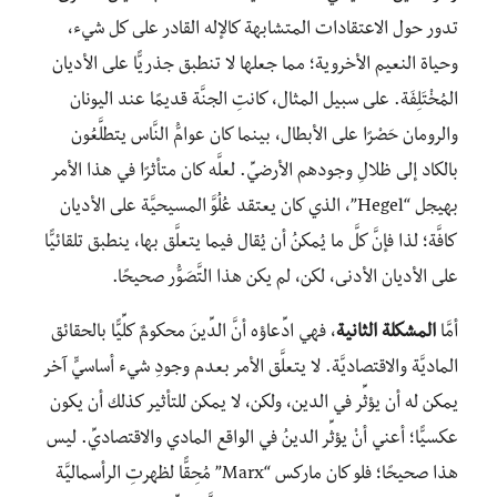
تدور حول الاعتقادات المتشابهة كالإله القادر على كل شيء،
وحياة النعيم الأخروية؛ مما جعلها لا تنطبق جذريًّا على الأديان
المُخْتَلِفَة. على سبيل المثال، كانتِ الجنَّة قديمًا عند اليونان
والرومان حَصْرًا على الأبطال، بينما كان عوامُّ النَّاس يتطلَّعُون
بالكاد إلى ظلالِ وجودهم الأرضيِّ. لعلَّه كان متأثرًا في هذا الأمر
بهيجل “Hegel”، الذي كان يعتقد عُلُوَّ المسيحيَّة على الأديان
كافَّة؛ لذا فإنَّ كلَّ ما يُمكنُ أن يُقال فيما يتعلَّق بها، ينطبق تلقائيًّا
على الأديان الأدنى، لكن، لم يكن هذا التَّصَوُّر صحيحًا.
أمَّا
المشكلة الثانية
، فهي ادِّعاؤه أنَّ الدِّينَ محكومٌ كلِّيًّا بالحقائق
الماديَّة والاقتصاديَّة. لا يتعلَّق الأمر بعدم وجودِ شيء أساسيٍّ آخر
يمكن له أن يؤثِّر في الدين، ولكن، لا يمكن للتأثير كذلك أن يكون
عكسيًّا؛ أعني أنْ يؤثِّر الدينُ في الواقع المادي والاقتصاديِّ. ليس
هذا صحيحًا؛ فلو كان ماركس “Marx” مُحِقًّا لظهرتِ الرأسماليَّة