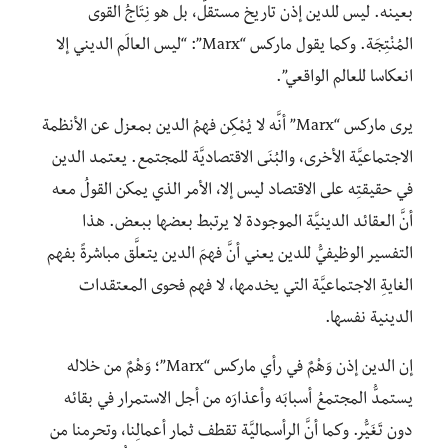
بعينه. ليس للدين إذن تاريخ مستقلٌّ، بل هو نِتَاجُ القوى
المُنْتِجَة. وكما يقول ماركس “Marx”: “ليس العالَم الديني إلا
انعكاسا للعالم الواقعي”.
يرى ماركس “Marx” أنَّه لا يُمْكِن فهمُ الدين بمعزل عن الأنظمة
الاجتماعيَّة الأخرى، والبُنَى الاقتصاديَّة للمجتمع. يعتمد الدين
في حقيقتِه على الاقتصاد ليس إلا، الأمر الذي يمكن القولُ معه
أنَّ العقائد الدينيَّة الموجودة لا يرتبط بعضها ببعض. هذا
التفسير الوظيفيُّ للدين يعني أنَّ فهمَ الدين يتعلَّق مباشرةً بفهم
الغايةِ الاجتماعيَّة التي يخدمها، لا فهم فحوى المعتقدات
الدينية نفسها.
إن الدين إذن وَهْمٌ في رأي ماركس “Marx”؛ وَهْمٌ من خلاله
يستمدُّ المجتمعُ أسبابَه وأعذارَه من أجل الاستمرار في بقائه
دون تَغَيُّر. وكما أنَّ الرأسماليَّة تقطف ثمار أعمالِنا، وتحرمنا من