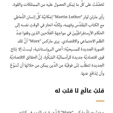
تَحَصَّلَتْ على كلِّ ما يُمكن الحصول عليه من الممتلكات والقوة.
رأى مارتن لوثر “Martin Luther” إمكانيَّة كلِّ إنسان التَّعاطِي
مع الكتاب المُقَدَّس وفهمه، ولكنَّه انحاز في الوقتِ نفسه إلى
الحكام الأرستقراطيِّينَ في مواجهةِ الفلَّاحين الذين وقفوا ضِدَّ
الظلم الاجتماعي والاقتصادي. يرى ماركس “Marx” أنَّ تلك
الصورة الجديدة للمسيحيَّة؛ أعني البرو
تستانتية، ليستْ إلا نِتَاج
قوى اقتصاديَّة جديدة للرأسماليَّة المُبَكِّرَة. إنَّ الحقائق الاقتصاديَّة
الجديدة تتطلَّب بُنًى فوقيَّة من الدِّين يمكن من خلالها أن تُسَوَّغ
وأن يُدَافَعَ عنها.
قلبُ عالَمٍ
لا قلبَ له