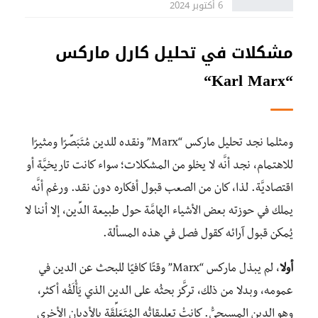
6 أكتوبر 2024
مشكلات في تحليل كارل ماركس
“
Karl Marx
“
ومثلما نجد تحليل ماركس “Marx” ونقده للدين مُتَبَصِّرًا ومثيرًا
للاهتمام، نجد أنَّه لا يخلو من المشكلات؛ سواء كانت تاريخيَّة أو
اقتصاديَّة. لذا، كان من الصعب قبول أفكاره دون نقد. ورغم أنَّه
يملك في حوزته بعض الأشياء الهامَّة حول طبيعة الدِّين، إلا أننا لا
يُمكن قبول آرائه كقول فصل في هذه المسألة.
أولا
، لم يبذل ماركس “Marx” وقتًا كافيًا للبحث عن الدين في
عمومه، وبدلا من ذلك، تركَّز بحثُه على الدين الذي يَأْلَفُه أكثر،
وهو الدين المسيحيُّ. كانتْ تعليقاتُه المُتَعَلِّقَة بالأديان الأخرى