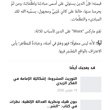
قيمتِه؛ فإنَّ الدينَ يستولي على أسمى مبادئِنا وتَطَلُّعَاتِنا، ومن ثَمَّ
يحرمنا منها، خالعًا على كائنٍ غَيْبِيٍّ ومجهول، يسمِّيه
الله
تلك
المبادىء والتطلُّعات.
نَقِمَ ماركس “Marx” على الدين لأسباب ثلاثة:
أولًا:
لأنَّه ليس معقولًا؛ فهو وَهَمٌ في أصله، وعبادةٌ للمَظَاهِر؛ يأبى
الاعترافَ بالواقع المُضْمَرِ فيها.
قد يعجبك أيضًا
التوريث المشروط: إشكاليّة الإمامة في
الفكر الزيدي
15 مارس 2026
جون هيك ونظرية العدالة الإلهية: نظرات
في كتاب: “الشر…