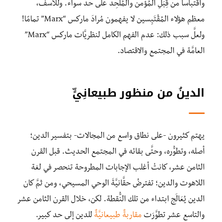
واقتباسا من قِبَلِ المُؤمن
والمُلْحِد على حدٍّ سواء. وللأسف،
معظم هؤلاء المُقْتَبِسين لا يفهمون مُرادَ ماركس “Marx” تمامًا!
ولعلَّ سبب ذلك: عدم الفهم الكامل لنظريَّات ماركس “Marx”
العامَّة في المجتمع والاقتصاد.
الدينُ من منظور طبيعانِيٍّ
يهتم كثيرون -على نطاق واسع من المجالات- بتفسير الدين؛
أصله، وتطوُّره، وحتَّى بقائه في المجتمع الحديث. قبل القرن
الثامن عشر، كانتْ أغلب الإجابات المطروحة تنحصر في لغة
اللاهوت والدين؛ تفترضُ حقَّانيَّةَ الوحي المسيحي، ومن ثمَّ كان
الدين يُعَالَج ابتداء من تلك النُّقطة. لكن، خلال القرن الثامن عشر
والتاسع عشر تطوَّرَت
مقاربةٌ طبيعانيَّةٌ
للدين إلى حد كبير.