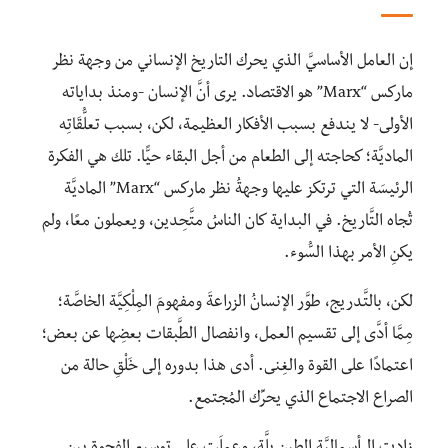
إن العامل الأساسيَّ الذي يحرك التاريخ الإنساني من وجهة نظر
ماركس “Marx” هو الاقتصاد. يرى أنَّ الإنسان -ومنذ بداياته
الأولى- لا يندفع بسبب الأفكار العظيمة، لكن، بسبب تعلُّقَاتِه
الماديَّة؛ كحاجته إلى الطعام من أجل البقاء حيًّا. تلك هي الفكرة
الرئيسَة التي ترتكز عليها وجهةُ نظر ماركس “Marx” الماديَّة
تُجاه التَّاريخ. في البداية كان الناسُ متَّحِدين، ويعملون معًا، ولم
يكنِ الأمر بهذا السُّوء.
لكن، بالتَّدريج، طوَّر الإنسانُ الزراعةَ ومفهومَ المِلْكِيَّة الخاصَّة؛
مِمَّا أدَّى إلى تقسيم العمل، وانفصال الطَّبقات بعضِها عن بعض؛
اعتمادًا على القوة والغِنى. أدى هذا بدوره إلى خَلْقِ حالة من
الصراع الاجتماع الذي يحرِّك المُجتمع.