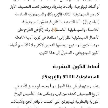
أو أنماط ثيولوجية، وأنماط بشرية، ويخضع تحت التصنيف الأول
كل من السيمفونية الثالثة (الإيرويكا)، والسيمفونية السادسة
(الباستورال) ، أما التصنيف الثاني فيتضمَّن السيمفونية
الخامسة، والسيمفونية التاسعة
[5]
، وقد رُكِّزَ في الطرح على
الأعمال السيمفونية نظرًا إلى اعتقادنا في كونها أبنية شامخة
ممتدة تتيح للمستمع، بوصفها التعبيرَ الأكثر جلاءً لأضخم أنماط
الكون البيتهوفني ، الدخولَ إلى هذا الكون.
أنماط الكون البشرية
السيمفونية الثالثة (الإيرويكا)
يؤسِّس بيتهوفن في هذا العمل نمطَ وجود لم يسبق لأحد في
تاريخ الموسيقى كشفه من قبل، ويعكس هذا التأسيس الروحَ
الثورية والبطولية لبيتهوفن التي اتصلت بالواقع الحيّ واشتبكت