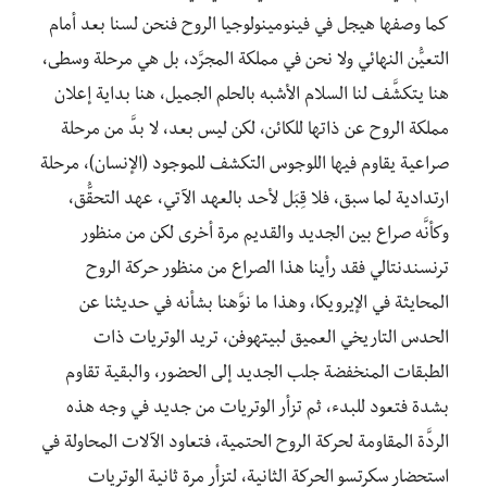
كما وصفها هيجل في فينومينولوجيا الروح فنحن لسنا بعد أمام
التعيُّن النهائي ولا نحن في مملكة المجرَّد، بل هي مرحلة وسطى،
هنا يتكشَّف لنا السلام الأشبه بالحلم الجميل، هنا بداية إعلان
مملكة الروح عن ذاتها للكائن، لكن ليس بعد، لا بدَّ من مرحلة
صراعية يقاوم فيها اللوجوس التكشف للموجود (الإنسان)، مرحلة
ارتدادية لما سبق، فلا قِبَل لأحد بالعهد الآتي، عهد التحقُّق،
وكأنَّه صراع بين الجديد والقديم مرة أخرى لكن من منظور
ترنسندنتالي فقد رأينا هذا الصراع من منظور حركة الروح
المحايثة في الإيرويكا، وهذا ما نوَّهنا بشأنه في حديثنا عن
الحدس التاريخي العميق لبيتهوفن، تريد الوتريات ذات
الطبقات المنخفضة جلب الجديد إلى الحضور، والبقية تقاوم
بشدة فتعود للبدء، ثم تزأر الوتريات من جديد في وجه هذه
الردَّة المقاومة لحركة الروح الحتمية، فتعاود الآلات المحاولة في
استحضار سكرتسو الحركة الثانية، لتزأر مرة ثانية الوتريات