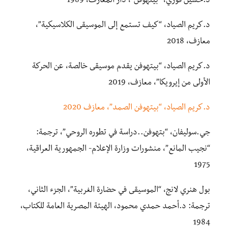
د.حسين فوزي، “بيتهوفن”، دار المعارف، 1989
د.كريم الصياد، “كيف تستمع إلى الموسيقى الكلاسيكية”،
معازف، 2018
د.كريم الصياد، “بيتهوفن يقدم موسيقى خالصة، عن الحركة
الأولى من إيرويكا”، معازف، 2019
د.كريم الصياد، “بيتهوفن الصمد”، معازف 2020
جي.سوليفان، “بتهوفن..دراسة في تطوره الروحي”، ترجمة:
“نجيب المانع”، منشورات وزارة الإعلام- الجمهورية العراقية،
1975
بول هنري لانج، “الموسيقى في حضارة الغربية”، الجزء الثاني،
ترجمة: د.أحمد حمدي محمود، الهيئة المصرية العامة للكتاب،
1984