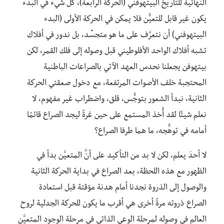
النهائية للتاريخ البيتهوفني (الحركة الرابعة)، كل شيء في البدء
يكون غير قابل للتعيُّن فلا يمكن في الحركة الأولى (البدء
البيتهوفني) أن نتعرَّف على ما هو متجسِّد، بل ندور في أفلاك
تشبه أفلاك الواحد الأفلوطيني قبل وصوله إلى فلك القمر، لكن
بيتهوفن يجعلنا نحدس العهد الآتي بالصراعات الباطنية
المحتجبة خلف الأصوات المرتفعة، مع دخول صعقتي الحركة
الثانية، نبدأ الشعور بتوجُّس، قلق، واضطراب غير مفهوم، لا
نعلم شيئًا لقد أُخذ المستمع على حين غرةً ليجد الصراع قائمًا
أمامه في توهُّجه، ما هما طرفا الصراع؟
لا أحدَ يعلم، لكن لا بد من التأكيد على أنَّ المتعيَّن بدأ في
الظهور مع هذه اللحظة، بعد الصراع في بداية الحركة الثانية
والوصول إلى الذروة نجدنا أمام هدنة مؤقتة قبل استعادة
الصراع ذروته مرةً أخرى هي أقرب ما يكون للحركة الجدلية لروح
العالم في وصوله لمرحلة الوعي الذاتي في مرحلة الوجود المتعيَّن