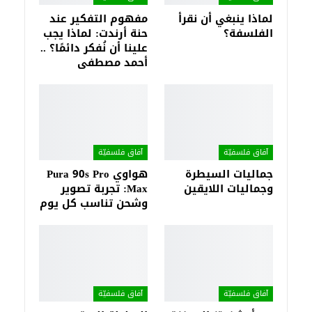
لماذا ينبغي أن نقرأ
مفهوم التفكير عند
الفلسفة؟
حنة أرندت: لماذا يجب
علينا أن نُفكر دائمًا؟ ..
أحمد مصطفى
آفاق فلسفيّة‎
آفاق فلسفيّة‎
جماليات السيطرة
هواوي Pura 90s Pro
وجماليات اللايقين
Max: تجربة تصوير
وشحن تناسب كل يوم
آفاق فلسفيّة‎
آفاق فلسفيّة‎