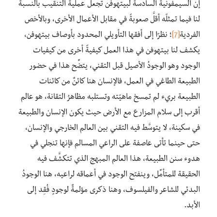
إنَّ السيمفونية السادسة لبيتهوفن تجعل عملية التنقيب بالنسبة
لنا فيما تمثلّه أقلَّ صعوبةً في مقابل الأعمال الأخرى، وبالأخص
الفردية
[7]
؛ نظرًا إلى أفقها التأويلي المحدود بأوصاف بيتهوفن،
يكشف لنا بيتهوفن في هذا العمل كيفيةً أخرى من كيفيات
الوجود وهو الوجودُ الأصيل قبل التقني، يتضِّح هذا في حضور
الطبيعة الطاغي في العمل، فالإنسان هنا كائنٌ من كائنات
الطبيعة بريء لم تمسخ ماهيّته وتستلبه مظاهرُ التقانة، هو عالم
أقرب إلى سلام المزارع مع الأرض حيث يكون الإنسان والطبيعة
في سكينة، لا يتوسَّط فيه التقني بين العالم الخارجي والإنسان،
حتى حينما تأتى عاصفة على الراعي المسالم فإنها تنجلي في
هدوء سنن الطبيعة، هذا العالم المبهج الذي تتكشَّف فيه
الحقيقة للمتأمِّل، وينفتح الوجود في أعماقه لراعيه، هنا الوجودُ
البدئي للشاعر والفيلسوف، وهنا ذكرى مؤلمةٌ لوجودٍ فُقِد إلى
الأبد.