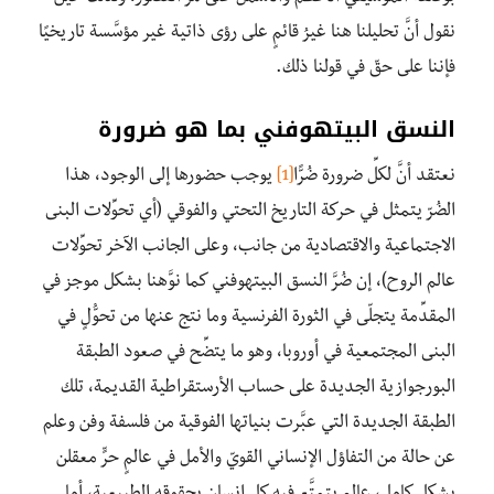
نقول أنَّ تحليلنا هنا غيرُ قائمٍ على رؤى ذاتية غير مؤسَّسة تاريخيًا
فإننا على حقّ في قولنا ذلك.
النسق البيتهوفني بما هو ضرورة
نعتقد أنَّ لكلِّ ضرورة ضُرًّا
[1]
يوجب حضورها إلى الوجود، هذا
الضُرّ يتمثل في حركة التاريخ التحتي والفوقي (أي تحوِّلات البنى
الاجتماعية والاقتصادية من جانب، وعلى الجانب الآخر تحوِّلات
عالم الروح)، إن ضُرَّ النسق البيتهوفني كما نوَّهنا بشكل موجز في
المقدِّمة يتجلّى في الثورة الفرنسية وما نتج عنها من تحوُّلٍ في
البنى المجتمعية في أوروبا، وهو ما يتضِّح في صعود الطبقة
البورجوازية الجديدة على حساب الأرستقراطية القديمة، تلك
الطبقة الجديدة التي عبَّرت بنياتها الفوقية من فلسفة وفن وعلم
عن حالة من التفاؤل الإنساني القويّ والأمل في عالمٍ حرٍّ معقلن