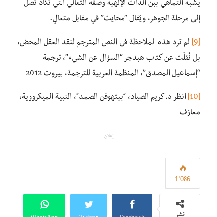
يشبه التماهي بين الذات الإلهية وصفة التعالي التي تكاد تصل
إلى مرحلة الجوهر، ويُقال “محايث” في مقابل متعالٍ.
[9]
لم ترد هذه الملاحظة في النص المترجم لنقد العقل المحض،
بل نُقِلَت عن كتاب هيدجر “السؤال عن الشيء”، ترجمة
“إسماعيل المصدق”، المنظمة العربية للترجمة، بيروت 2012
[10]
انظر د.كريم الصياد، “بيتهوفن الصمد”، النبية الميكرووية،
معازف
إعلان
1٬086
WhatsApp
Twitter
Facebook
نشر