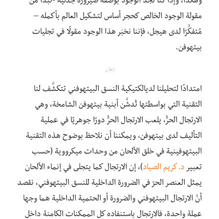
وهكذا، وإذا كنا نجد الوجود بوصفه صيرورة جدلية -تبدأ من
مقولة الوجود الخالص كحجر أساس لتشكيل العالم بأكمله –
مُتفكَّرًا لدى هيجل، فإننا نخبَر هذا الوجود مقولًا في تجليات
بيتهوفن.
إعلان
امتدادًا لتحليلنا لديالكتيكية النسق البيتهوفني تتكشَّف لنا
التقنية التي بواسطتها تُدشَّن أبنية بيتهوفن الشامخة، وهي
الارتجال الحرُّ، يلعب الارتجال الحرُّ دورًا جوهريًا في عملية
التأليف لدى بيتهوفن، ويمكننا أن نلاحظ بوضوح هذه التقنية
البيتهوفينية في خلق الألحان من وحدات ميكرووية (حسب
تعبير
د.كريم الصياد
)، إن الارتجال كما يتجلى في إنماء الألحان
يمثل العنصر الحرّ في الضرورة الداخلية للنسق البيتهوفني، نقصد
أنّ الارتجال البيتهوفني والضرورة أو الحتمية الداخلية هما وجها
عملة واحدة، فالارتجال باستنفاده كل الممكنات الكامنة داخل