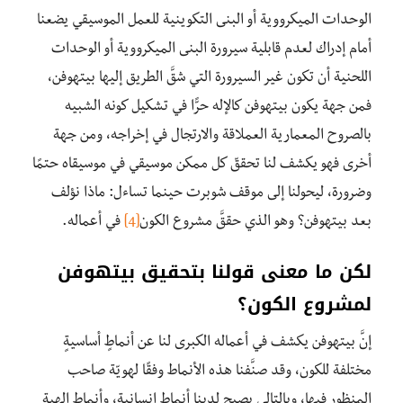
الوحدات الميكرووية أو البنى التكوينية للعمل الموسيقي يضعنا
أمام إدراك لعدم قابلية سيرورة البنى الميكرووية أو الوحدات
اللحنية أن تكون غير السيرورة التي شقَّ الطريق إليها بيتهوفن،
فمن جهة يكون بيتهوفن كالإله حرًّا في تشكيل كونه الشبيه
بالصروح المعمارية العملاقة والارتجال في إخراجه، ومن جهة
أخرى فهو يكشف لنا تحققّ كل ممكن موسيقي في موسيقاه حتمًا
وضرورة، ليحولنا إلى موقف شوبرت حينما تساءل: ماذا نؤلف
بعد بيتهوفن؟ وهو الذي حققَّ مشروع الكون
[4]
في أعماله.
لكن ما معنى قولنا بتحقيق بيتهوفن
لمشروع الكون؟
إنَّ بيتهوفن يكشف في أعماله الكبرى لنا عن أنماطٍ أساسيةٍ
مختلفة للكون، وقد صنَّفنا هذه الأنماط وفقًا لهويّة صاحب
المنظور فيها، وبالتالي يصبح لدينا أنماط إنسانية، وأنماط إلهية