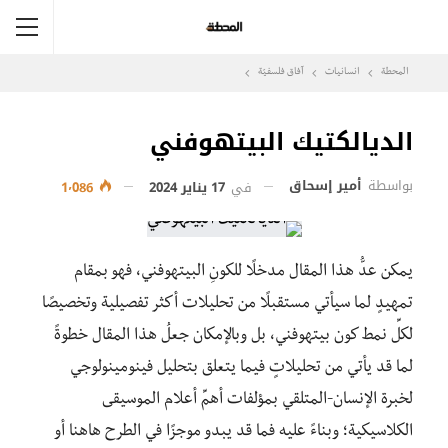
المحطة
انسانيات
آفاق فلسفيّة‎
الديالكتيك البيتهوفني
بواسطة
أمير إسحاق
في
17 يناير 2024
1٬086
يمكن عدُّ هذا المقال مدخلًا للكونِ البيتهوفني، فهو بمقام
تمهيدٍ لما سيأتي مستقبلًا من تحليلات أكثر تفصيلية وتخصيصًا
لكلِّ نمط كون بيتهوفني، بل وبالإمكان جعلُ هذا المقال خطوةً
لما قد يأتي من تحليلاتٍ فيما يتعلق بتحليل فينومينولوجي
لخبرة الإنسان-المتلقي بمؤلفات أهمِّ أعلام الموسيقى
الكلاسيكية؛ وبناءً عليه فما قد يبدو موجزًا في الطرح هاهنا أو