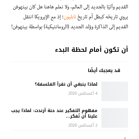
القديم وآتيًا بالجديد إلى العالم، ولا نعلم هاهنا هل كان بيتهوفن
يروي تاريخَه كبطل أم تاريخَ
نابليون
؛ إذ مع الإيرويكا انتقل
القديم إلى الذاكرة ووُلِد الجديد (الرومانتيكية) بواسطة بيتهوفن!
أن تكون أمام لحظة البدء
قد يعجبك أيضًا
لماذا ينبغي أن نقرأ الفلسفة؟
4 أغسطس 2026
مفهوم التفكير عند حنة أرندت: لماذا يجب
علينا أن نُفكر…
2 أغسطس 2026