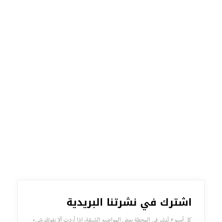
اشترك في نشرتنا البريدية
كل أسبوع تُنشر في المحطة بعض المواضيع الشيقة، إذا أردت ألا يفوتك شيء