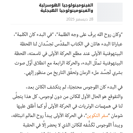
الفينومينولوجيا الهوسرلية
والفينومينولوجيا الهيجلية
28 ديسمبر 2025
“وكان روح الله يرفّ على وجه الظلمة”، “في البدء كان الكلمة”،
عباراتا البدء هاتان في الكتاب المقدَّس تجسِّدان لنا اللحظة
البيتهوفنية الأولى عند مطلع الحركة الأولى في تاسعته، اللحظة
البيتهوفنية تمثِّل البدء، والحركة الرابعة مع انطلاق أوَّل صوت
بشري تُجسِّد ملء الزمان وتحقِّق التاريخ من منظور إلهي.
في البدء كان اللوجوس محتجبًا، لم يتكشف الكائن بعد،
والتقوقع هو الحال الأول للكائن من دون لوجوس، كل هذا يتجلَّى
لنا في همهمات الوتريات في الحركة الأولى أو كما أطلق عليها
شومان “
سفر التكوين
“، في الحركة الأولى يبدأ روح العالم انبثاقه،
ويبدأ اللوجوس تَكَشُّفه للكائن الذي لا يحضر إلَّا في الحقبة