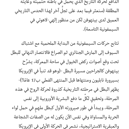
الدافع لحركة التاريخ الذي يحمل في باطنه حتميته وغايته
المطلقة (سنعثر فيما بعد على تجلٍّ آخر لهذا الحدس التاريخي
العميق لدى بيتهوفن لكن من منظور إلهي-لاهوتي في
السيمفونية التاسعة).
تتابع حركات السيمفونية من البداية الملحمية مع اشتباك
السيوف إلى المارش الجنائزي ثم الصراع فالانتصار النهائي للبطل
تحت وقع أصوات ركض الخيول في ساحة المعركة، يشرِّح
بيتهوفن كالجراحين مسيرةَ البطل -(وهو قد تنبأ في الإيرويكا
بسيرورة نابليون ومنتهاها قبل المنتهى الفعلي ب17 عامًا!)-
يظهر البطل في مرحلته التاريخية كذروة لحركة الروح في هذه
المرحلة، وتحقيقٍ لكلِّ ما دفع البشرية الأوروبية إلى نفس
المرحلة، ويبدأ في طور صيرورته الأول كبطل ملهمٍ في حمل لواء
الحرية والمساواة وفي نفس الآن يكون له من الصفات الشجاعة
والعبقرية الاستراتيجية، نشعر في الحركة الأولى في الإيرويكا