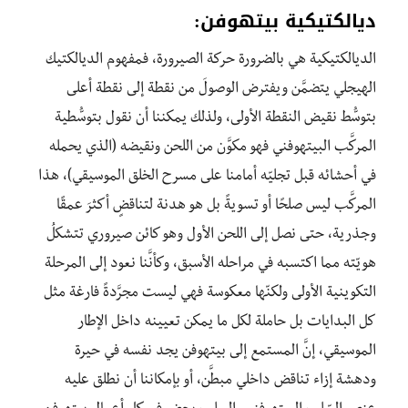
ديالكتيكية بيتهوفن:
الديالكتيكية هي بالضرورة حركة الصيرورة، فمفهوم الديالكتيك
الهيجلي يتضمَّن ويفترض الوصولَ من نقطة إلى نقطة أعلى
بتوسُّط نقيض النقطة الأولى، ولذلك يمكننا أن نقول بتوسُّطية
المركَّب البيتهوفني فهو مكوَّن من اللحن ونقيضه (الذي يحمله
في أحشائه قبل تجليّه أمامنا على مسرح الخلق الموسيقي)، هذا
المركَّب ليس صلحًا أو تسويةً بل هو هدنة لتناقضٍ أكثرَ عمقًا
وجذرية، حتى نصل إلى اللحن الأول وهو كائن صيروري تتشكلُ
هويّته مما اكتسبه في مراحله الأسبق، وكأنَّنا نعود إلى المرحلة
التكوينية الأولى ولكنّها معكوسة فهي ليست مجرَّدةً فارغة مثل
كل البدايات بل حاملة لكل ما يمكن تعيينه داخل الإطار
الموسيقي، إنَّ المستمع إلى بيتهوفن يجد نفسه في حيرة
ودهشة إزاء تناقض داخلي مبطَّن، أو بإمكاننا أن نطلق عليه