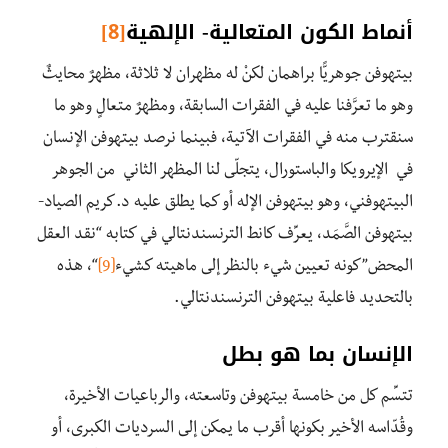
أنماط الكون المتعالية- الإلهية
[8]
بيتهوفن جوهريًّا براهمان لكنْ له مظهران لا ثلاثة، مظهرٌ محايثٌ
وهو ما تعرَّفنا عليه في الفقرات السابقة، ومظهرٌ متعالٍ وهو ما
سنقترب منه في الفقرات الآتية، فبينما نرصد بيتهوفن الإنسان
في الإيرويكا والباستورال، يتجلّى لنا المظهر الثاني من الجوهر
البيتهوفني، وهو بيتهوفن الإله أو كما يطلق عليه د.كريم الصياد-
بيتهوفن الصَّمَد، يعرِّف كانط الترنسندنتالي في كتابه “نقد العقل
المحض”كونه تعيين شيء بالنظر إلى ماهيته كشيء
[9]
“، هذه
بالتحديد فاعلية بيتهوفن الترنسندنتالي.
الإنسان بما هو بطل
تتسِّم كل من خامسة بيتهوفن وتاسعته، والرباعيات الأخيرة،
وقُدّاسه الأخير بكونها أقرب ما يمكن إلى السرديات الكبرى، أو