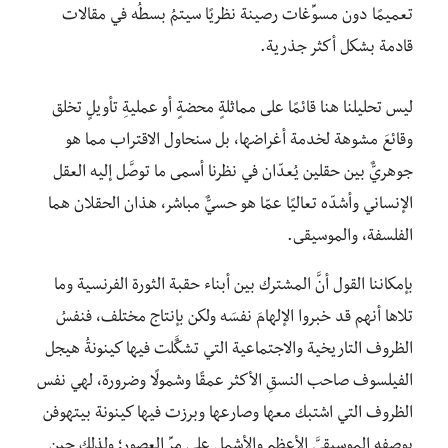
تعميمًا دون مسوِّغات رصينة نظريًا سيتمُ بسطُه في مقالات
قادمة بشكل أكثر جذرية.
ليس تحليلنا هنا قائمًا على مماثلةٍ محضةٍ أو عمليةِ تأويلٍ تخلق
وقائعَ مشوهة لخدمة أغراضها، بل سنحاول الاقتراب مما هو
جوهريٌّ بين حقلين يُعدّان في نظرنا أسمى ما توصَّل إليه العقل
الإنساني وأشدّه تعاليًا عمّا هو حسيٌّ مباشر، هذان الحقلان هما
الفلسفة، والموسيقى.
بإمكاننا القول أنَّ المشترك بين أبناء حقبة الثورة الفرنسية وما
تلاها أنهم قد خبروا الإلهامَ نفسَه ولكن بإنتاج مختلف، فنفسُ
الظروف التاريخية والاجتماعية التي تشكٌَلت فيها كينونةُ هيجل
الفيلسوف صاحب النسقِ الأكثر عمقًا وشمولًا وضرورة، لهي نفس
الظروف التي اشتبك معها وصارعها وبرزت فيها كينونة بيتهوفن
بوصفه الموسيقيَّ الأعظم والأشمل على مرِّ العصور؛ ولذلك حين