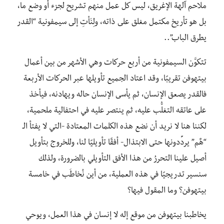
ملاحم آلهة الإغريق، ليس كل عمل منهم تشريح لجزء أو وضع ما،
بل هو تأريخ مكتمل مغلق على ذاته، ولِنَأتِ إلى سيمفونية “القدر
يطرق الباب”..
تتكوَّن السيمفونية من أربع حركات وهي الأشهر من بين أعمال
بيتهوفن تقريبًا، وقد اعتاد الجميع تأويلها عبر الحركات الأربعة
فالقدر يصعق الإنسان، ثم يأسى الإنسان حاله ويهادنه، فيأخذ
على عاتقه التغلُّب عليه، ثم ينتصر عليه في احتفالية ملحمية،
لكننا هنا لا نريد أن نضع هذه الكلمات المعتادة -التي لا يفتأ الـ
“هٌم” يردِّدونها حتى الابتذال- أفقًا تأويليًا لنا، وللخروج بتأويل
أصيل علينا التحررُ من هذا الأفق التأويلي بالضرورة، ولذلك
سنسير تدريجيًا في هذه العملية، من أين نُخاطَب في خامسة
بيتهوفن؟ وما المقول فيها؟
يخاطبنا بيتهوفن من موقع إله لا إنسان في هذا العمل، ويوحي