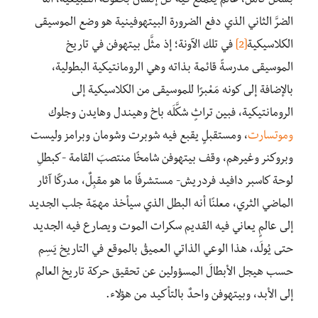
بشكل كامل، عالم يتمتَّع فيه كل إنسان بحقوقه الطبيعية، أما
الضرَّ الثاني الذي دفع الضرورة البيتهوفينية هو وضع الموسيقى
الكلاسيكية
[2]
في تلك الآونة؛ إذ مثَّل بيتهوفن في تاريخ
الموسيقى مدرسةً قائمة بذاته وهي الرومانتيكية البطولية،
بالإضافة إلى كونه مَعْبرًا للموسيقى من الكلاسيكية إلى
الرومانتيكية، فبين تراثٍ شكَّلَه باخ وهيندل وهايدن وجلوك
وموتسارت
، ومستقبلٍ يقبع فيه شوبرت وشومان وبرامز وليست
وبروكنر وغيرهم، وقف بيتهوفن شامخًا منتصبَ القامة -كبطلِ
لوحة كاسبر دافيد فردريش- مستشرفًا ما هو مقبِلٌ، مدركًا آثار
الماضي الثري، معلنًا أنه البطل الذي سيأخذ مهمّة جلب الجديد
إلى عالمٍ يعاني فيه القديم سكرات الموت ويصارع فيه الجديد
حتى يُولَد، هذا الوعي الذاتي العميقُ بالموقع في التاريخ يَسِم
حسب هيجل الأبطالَ المسؤولين عن تحقيق حركة تاريخ العالم
إلى الأبد، وبيتهوفن واحدٌ بالتأكيد من هؤلاء.