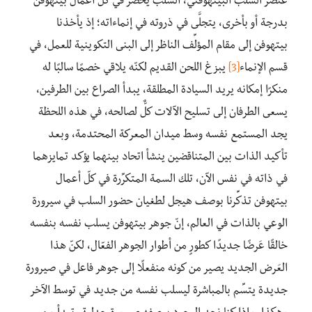
عنصر السّلب البيتهوفني، السلب يحضر في كل أعمال بيتهوفن
بدرجة أو بأخرى، يتجلَّى في ذروته في إنماءاته؛ إذ يأخذنا
بيتهوفن إلى مقام المؤلِّف الناظر إلى البنى التكوينية للعمل، في
قسم الإنماء
[3]
يبزغ اللحن القديم لكنّه يلاقي خصمًا سالبًا له
منكرًا إمكانه يريد السيادة المطلقة، يبدأ الصراع بين الطرفين،
يسعى الطرفان إلى تسليح الآلات كلٌّ لصالحه، في هذه اللحظة
يجد المستمع نفسه وسط ميدان المعركة المحتدمة، وبعد
تأكيد الذات بين المتناقضين ينشأ اتحاد بينهما يؤكد تمايزهما
في ذاته في نفس الآن، تلك السمة المتكرِّرة في كلّ أعمال
بيتهوفن تذكِّرنا بوصف هيجل لطغيان حضور السلب في سيرورة
الوعي بالذات في العالم، إنّ جوهر بيتهوفن يسلب نفسه بنفسه
خالقًا عَرضًا جديدًا كطورٍ من أطوار الجوهر الفعّال، لكنّ هذا
العَرض الجديد يصير من كونه منفعلًا إلى جوهر فاعل في صيرورة
جديدة يتسِّم بالمباشرة ليسلب نفسه من جديد في توسط الآخر