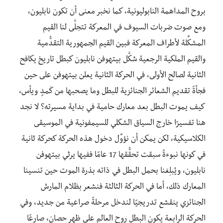
بروح المداهمة النابوليونية، كما نخبر معنى أن تكون نابليون،
ومع صوت ضربات السيوف في المعركة تتجلَّى لنا القيم
المشكِّلة لأطراف المعركة فبين القيم الجمهورية التقدُّمية
والقيم الملكية الرجعية شكَّل بيتهوفن نابليون كبطل تاريخ يكافح
الثانية لصالح الأولى، في الحركة الثانية يعلن بيتهوفن على حين
فجأةً تقديم الشعائر الجنائزية للبطل وما يصحبها من كَمدٍ ويأس،
كيف يموت البطل بعد معارك حامية في بداية مسيرته؟ لا نجد
هنا تفسيرًا خارج السياق الشكلي للسيمفونية في الموسيقى
الكلاسيكية، لكن يمكن أن نؤوِّل دخول هذه الحركة كحركة ثانية
في كونها نبوءةً سبقت تحقُّقها 17 عامًا ففيها يرثي بيتهوفن
نابليون، ويُبلِغنا بحمل البطل في ذاته بذرة الموت حين تنسينا
المعارك ذلك، أما في الحركة الثالثة فنشعر بظلام المارش
الجنائزي ينقشع تدريجيًا لندخل مرحلةً صراعية من جديد، وفي
الحركة الرابعة يكون البطل روح العالم على ظهر حصان، صارعًا