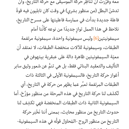
معه وقرَّرت أن تناظِر حركة الموسيقى مع حركة التاريخ، وأن
تدشنّ البطل (من منظور بشري) في وقت كان نابليون فيه قوةً
فاعلة جديدة بدأت في ممارسة فاعليتها على مسرح التاريخ،
نلاحظ في هذا العمل توازٍ جديدًا من نوعه كأنَّنا أمام
سيمفونيتين
[6]
وليس سيمفونية واحدة، سيمفونية مرتفعة
الطبقات، وسيمفونية للآلات منخفضة الطبقات، لا نعتقد أن
معيّة السيمفونيتين ظاهرة دالة على عبقرية بيتهوفن في
التأليف والتعقيد البنائي فقط، بل هي تنمُّ عن شعور وثيق سابر
أغوارَ حركة التاريخ، فالسيمفونية الأولى في الثالثة ذات
الطبقات المرتفعة تعبِّر عما يظهر من حركة في التاريخ، أي
تُكشَف لنا حركة التاريخ في هذه المرحلة من منظور مؤرَّخ، أما
السيمفونية الثانية ذات الطبقات المنخفضة فهي تكشِف لنا
حدوث التاريخ من منظور محايث، بمعنى أننا نَخْبَر حركة
التاريخ من منظور الروح -المُحاوَل قولُه في هذه السيمفونية-