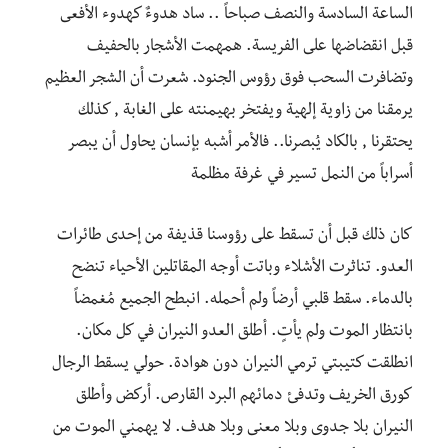
الساعة السادسة والنصف صباحاً .. ساد هدوءٌ كهدوء الأفعى
قبل انقضاضها على الفريسة. همهمت الأشجار بالحفيف
وتضافرت السحب فوق رؤوس الجنود. شعرت أن الشجر العظيم
يرمقنا من زاوية إلهية ويفتخر بهيمنته على الغابة , كذلك
يحتقرنا , بالكاد يُبصرنا.. فالأمر أشبه بإنسان يحاول أن يبصر
أسراباً من النمل تسير في غرفة مظلمة
كان ذلك قبل أن تسقط على رؤوسنا قذيفة من إحدى طائرات
العدو. تناثرت الأشلاء وباتت أوجه المقاتلين الأحياء تنضح
بالدماء. سقط قلبي أرضاً ولم أحمله. انبطح الجميع مُغمضاً
بانتظار الموت ولم يأتٍ. أطلق العدو النيران في كل مكان.
انطلقت كتيبتي ترمي النيران دون هوادة. حولي يسقط الرجال
كورق الخريف وتدفئ دمائهم البرد القارص. أركض وأطلق
النيران بلا جدوى وبلا معنى وبلا هدف. لا يهمني الموت من