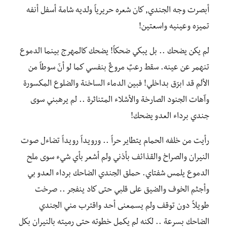
أبصرت وجه الجندي, كان شعره حريرياً ولديه شامة أسفل أنفه
تميزه وعينيه واسعتين!
لم يكن يضحك .. بل يبكي ضحكاً! يضحك كالمهرج بينما الدموع
تنهمر عن عينه. سقط رعبٌ مروعٌ بنفسي كما لو أنّ سوطاً من
الألم قد ابرّق بداخلي! فبين الدماء الساخنة والضلوع المكسورة
وآهات الجنود الصارخة والأشلاء المتناثرة .. لم يرهبني سوى
جندي برداء العدو يضحك!
رأيت من خلفه الحمام يتطاير حراً .. ورويداً رويداً تضاءل صوت
النيران والصراخ والقذائف بأذني ولم أشعر بأي شيء سوى ملح
الدموع يلمس شفتاي. حملق الجندي الضاحك برداء العدو بي
وأجثم الخوف والضيق على قلبي حتى كاد ينفجر .. صرخت
طويلاً دون توقف ولم يسمعنى أحد واقترب مني الجندي
الضاحك بسرعة .. لكنه لم يكمل خطوته حتى رميته بالنيران بكل