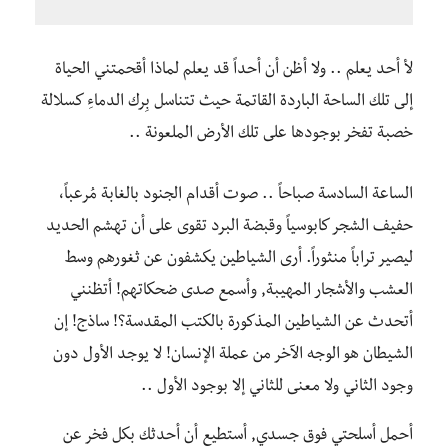
لأ أحد يعلم .. ولا أظن أن أحداً قد يعلم لماذا أقحمتني الحياة
إلى تلك الساحة الباردة القاتمة حيث تتناسل بِرك الدماءِ كسلالة
خصبة تفخر بوجودها على تلك الأرض الملعونة ..
الساعة السادسة صباحاً .. صوت أقدام الجنود بالغابة مُرعباً،
حفيف الشجر كابوسياً وقبضة البرد تقوى على أن تهشم الحديد
ليصير تراباً منثوراً. أرى الشياطين يكشفون عن ثغورهم وسط
العشب والأشجار المهيبة, وأسمع صدى ضحكاتهم! أتظنني
أتحدث عن الشياطين المذكورة بالكتب المقدسة؟! ساذج! إن
الشيطان هو الوجه الآخر من عملة الإنسان! لا يوجد الأول دون
وجود الثاني ولا معنى للثاني إلا بوجود الأول ..
أحمل أسلحتي فوق جسدي, أستطيع أن أحدثك بكل فخر عن