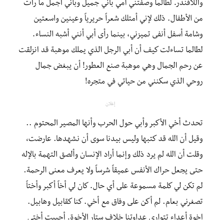
واللافندر. لطالما وصفتني أمي بأني جميل وبأني أجمل ما رأت
من الأطفال. ذلك لإني أمتلك شعراً حريرياً وعينين واسعتين
وشامة أسفل أنفى تميزني، بينما رأى أبي أنني أشبه النساء.
لطالما تساءلت كيف أن أبي الرجل الذي يملك موهبة قد انزلقت
عن رحم الجمال وهي موهبة صنع العطور! أن يبغض جمال
روحي الذي سكنني من حياتي في متجره!
إعلان
تحدث أخي الأكبر وأبي حول الحرب وأنها المصير المحتوم ..
وقيل أن الله قد كتبها وليس بيدنا سوى أن نشهدها. عارضت،
وقلت أن الله لم يرد ذلك وإنما أراد الإنسان وألصق التهمة بالإله
حتى يجعل حراك الأنفس عميقاً شرساً ولا يعرف معنى الرحمة.
لم تكن لي كلمة مسموعة على أي حال. كان لي أخاً أكبر وأختاً
تصغرني بعام. لم أكن على وفاق مع أخي. كنا كقابيل وهابيل.
إخوة أعداء تتوارى عداوتنا خلاف ستار الأخوة. أحببت أختى