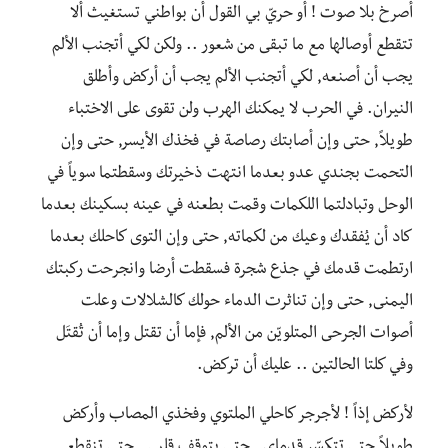
أصرخ بلا صوت ! أو حريّ بي القول أن بواطني تستغيث ألا
تتقطع أوصالها مع ما تبقى من شعور .. ولكن لكي أتجنب الألم
يجب أن أصنعه, لكي أتجنب الألم يجب أن أركض وأطلق
النيران. في الحرب لا يمكنك الهرب ولن تقوى على الاختباء
طويلاً, حتى وإن أصابتك رصاصة في فخذك الأيسر, حتى وإن
التحمت بجندي عدو بعدما انتهت ذخيرتك وسقطتما سوياً في
الوحل وتبادلتما اللكمات وقمت بطعنه في عينه بسكينك بعدما
كاد أن يُفقدك وعيك من لكماته, حتى وإن التوى كاحلك بعدما
ارتطمت قدمك في جذع شجرة فسقطت أرضا وانجرحت ركبتك
اليمنى, حتى وإن تناثرت الدماء حولك كالشلالات وعلت
أصوات الجرحى المتلويّن من الألم, فإما أن تقتل وإما أن تُقتَل
وفي كلتا الحالتين .. عليك أن تركض.
لأركض إذاً ! لأجرجر كاحلي الملتوي وفخذي المصاب وأركض
طويلاً حتى تتكسّر قدماي , حتى يتوقف قلبي , حتى تنقطع