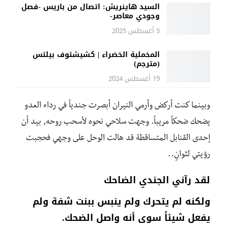
السيد هاينريش: اتصال من باريس -فصل
وجودي معاصر-
5 أغسطس 2025
المخملية الخضراء | كشيشتوف بيلتس
(مترجم)
19 أغسطس 2024
وبينما كنت أركض وأرمي النيران أبصرت جندياً في رداء العدو
يضحك ضحكاً مريباً. وجهت سلاحي نحوه لأسحب روحه, بيد أن
إحدى القنابل المتساقطة قد هالت الوحل على وجهي فحجبت
رؤيتي لثوانٍ..
لقد رآني الجندي الضاحك
ولكنه لم يتحرك ولم ينبس ببنت شفة ولم
يفعل شيئاً سوى أنه واصل الضحك.