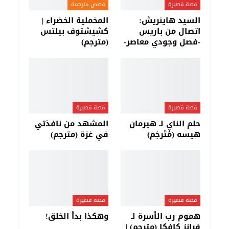
قصة قصيرة
قصص مترجمة
السيد هاينريش:
المخملية الخضراء |
اتصال من باريس
كشيشتوف بيلتس
-فصل وجودي معاصر-
(مترجم)
قصة قصيرة
قصة قصيرة
حلم الناي لـ هيرمان
المشهد من نافذتي
هيسه (مُتَرجَم)
في غزة (مترجم)
قصة قصيرة
قصة قصيرة
هموم رب الأسرة لـ
وهكذا بدأ الخلق!
فرانز كافكا (مترجم) |