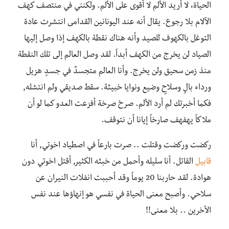
الحياة، لا أريد الألم لا أقوى على الألم. ولكنني في منتصف كهف
الآلام بلا رجوع. يقال أنه عند اليونانين القدامى انتشرت عادة
التوغل بالكهوف للصيد وأنه هناك نقطة بالكهف إذا وصل إليها
الصياد لن يخرج من الكهف أبداً. لقد وصل العالم إلى تلك النقطة
منذ زمن سحيق ولن يخرج. وأنا العالم متجسدٌ في جسدٍ هزيل
ورداء بالٍ وسلاحٍ وضيع ونوايا خبيثة. سقط صديقي ولم انتشله,
فكما أخبرتك لم أرد الألم. صرخ صرخة أفزعت العدو كما لو أن
ملاكاً يهفهف صارخاً إيانا أن نتوقف.
ركضت وركضت وقتلت .. صرت بارعاً في اصطياد اخوتي, أنا
قابيل
القاتل. أنا سليله وأحمل من خبثه الكثير, أقتل اخوتي دون
هوادة. لقد حاربنا 20 يوماً وقد أحببت انفلات النيران عن
سلاحي. وأصبح معنى الحياة في نفسي هو إنهاؤها عند نفس
الأخرين .. بلا معنى!!