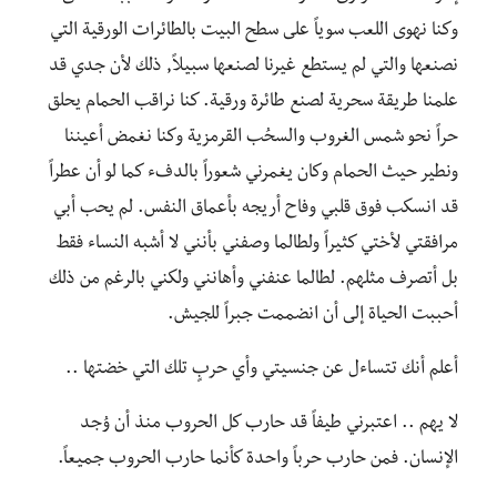
وكنا نهوى اللعب سوياً على سطح البيت بالطائرات الورقية التي
نصنعها والتي لم يستطع غيرنا لصنعها سبيلاً, ذلك لأن جدي قد
علمنا طريقة سحرية لصنع طائرة ورقية. كنا نراقب الحمام يحلق
حراً نحو شمس الغروب والسحُب القرمزية وكنا نغمض أعيننا
ونطير حيث الحمام وكان يغمرني شعوراً بالدفء كما لو أن عطراً
قد انسكب فوق قلبي وفاح أريجه بأعماق النفس. لم يحب أبي
مرافقتي لأختي كثيراً ولطالما وصفني بأنني لا أشبه النساء فقط
بل أتصرف مثلهم. لطالما عنفني وأهانني ولكني بالرغم من ذلك
أحببت الحياة إلى أن انضممت جبراً للجيش.
أعلم أنك تتساءل عن جنسيتي وأي حربٍ تلك التي خضتها ..
لا يهم .. اعتبرني طيفاً قد حارب كل الحروب منذ أن وُجد
الإنسان. فمن حارب حرباً واحدة كأنما حارب الحروب جميعاً.