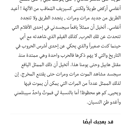
أنفاسي أركض طويلاً ولكنني كسيزيف المُعاقب من الألهة ! أعيد
الطريق من جديد مرات ومرات , يتجدد الطريق ولا تتجدد
أنفاسي. أتخيل أن ممثلاً يافعاً سيجسدني في إحدى الأفلام التي
تتحدث عن تلك الحرب, كذلك الفيلم الذي شاهدته مع أبي
حينما كنت صغيراً والذي يحكي عن إحدى أشرس الحروب في
التاريخ والتي لا يهم ذكرها فالحرب واحدة وهي ممتدة منذ
مقتل هابيل وحتى يومنا هذا. أتخيل أن ذلك الممثل اليافع
سيجسد مشاهد الموت مرات ومرات حتى يقتنع المخرج. إن
لذلك الممثل عدداً من المرات التي يمكن أن يموت فيها
ويحيى, كم هو محظوظ! أما بالنسبة لي فموتٌ واحدٌ سيبتلعني
وأغدو طيّ النسيان.
قد يعجبك أيضًا