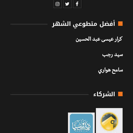
أفضل متطوعي الشهر
كرار عيسى عبد الحسين
سيد رجب
سامح هواري
الشركاء