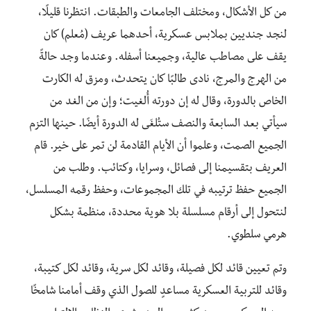
من كل الأشكال، ومختلف الجامعات والطبقات. انتظرنا قليلًا،
لنجد جنديين بملابس عسكرية، أحدهما عريف (مُعلم) كان
يقف على مصاطب عالية، وجميعنا أسفله. وعندما وجد حالةً
من الهرج والمرج، نادى طالبًا كان يتحدث، ومزق له الكارت
الخاص بالدورة، وقال له إن دورته أُلغيت؛ وإن من الغد من
سيأتي بعد السابعة والنصف ستُلغَى له الدورة أيضًا. حينها التزم
الجميع الصمت، وعلموا أن الأيام القادمة لن تمر على خير. قام
العريف بتقسيمنا إلى فصائل، وسرايا، وكتائب. وطلب من
الجميع حفظ ترتيبه في تلك المجموعات، وحفظ رقمه المسلسل،
لنتحول إلى أرقام مسلسلة بلا هوية محددة، منظمة بشكل
هرمي سلطوي.
وتم تعيين قائد لكل فصيلة، وقائد لكل سرية، وقائد لكل كتيبة،
وقائد للتربية العسكرية مساعدٍ للصول الذي وقف أمامنا شامخًا