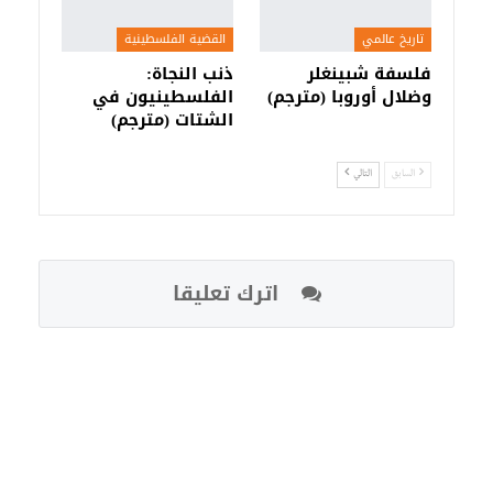
تاريخ عالمي
القضية الفلسطينية
فلسفة شبينغلر
ذنب النجاة:
وضلال أوروبا (مترجم)
الفلسطينيون في
الشتات (مترجم)
السابق
التالي
اترك تعليقا