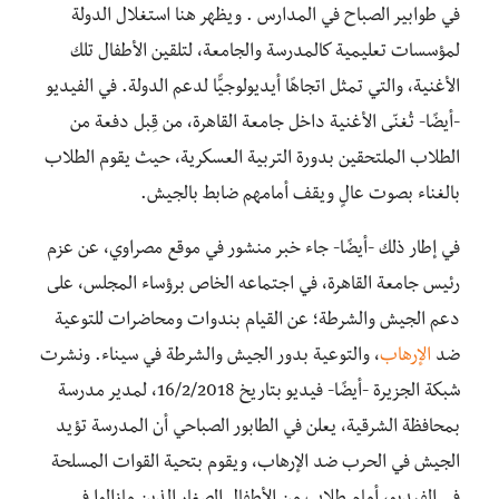
في طوابير الصباح في المدارس . ويظهر هنا استغلال الدولة
لمؤسسات تعليمية كالمدرسة والجامعة، لتلقين الأطفال تلك
الأغنية، والتي تمثل اتجاهًا أيديولوجيًّا لدعم الدولة. في الفيديو
-أيضًا- تُغنّى الأغنية داخل جامعة القاهرة، من قِبل دفعة من
الطلاب الملتحقين بدورة التربية العسكرية، حيث يقوم الطلاب
بالغناء بصوت عالٍ ويقف أمامهم ضابط بالجيش.
في إطار ذلك -أيضًا- جاء خبر منشور في موقع مصراوي، عن عزم
رئيس جامعة القاهرة، في اجتماعه الخاص برؤساء المجلس، على
دعم الجيش والشرطة؛ عن القيام بندوات ومحاضرات للتوعية
ضد
الإرهاب
، والتوعية بدور الجيش والشرطة في سيناء. ونشرت
شبكة الجزيرة -أيضًا- فيديو بتاريخ 16/2/2018، لمدير مدرسة
بمحافظة الشرقية، يعلن في الطابور الصباحي أن المدرسة تؤيد
الجيش في الحرب ضد الإرهاب، ويقوم بتحية القوات المسلحة