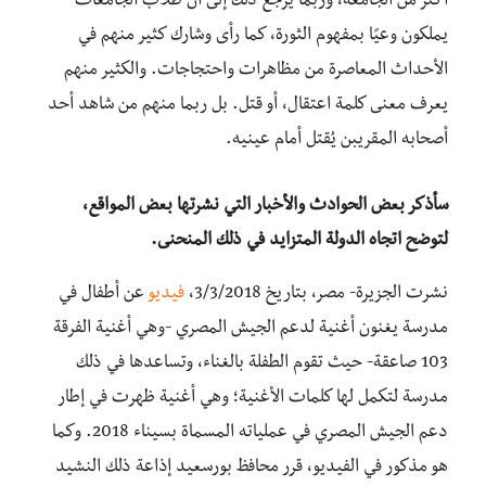
أكثر من الجامعة، وربما يرجع ذلك إلى أن طلاب الجامعات
يملكون وعيًا بمفهوم الثورة، كما رأى وشارك كثير منهم في
الأحداث المعاصرة من مظاهرات واحتجاجات. والكثير منهم
يعرف معنى كلمة اعتقال، أو قتل. بل ربما منهم من شاهد أحد
أصحابه المقريبن يُقتل أمام عينيه.
سأذكر بعض الحوادث والأخبار التي نشرتها بعض المواقع،
لتوضح اتجاه الدولة المتزايد في ذلك المنحنى
.
نشرت الجزيرة- مصر، بتاريخ 3/3/2018،
فيديو
عن أطفال في
مدرسة يغنون أغنية لدعم الجيش المصري -وهي أغنية الفرقة
103 صاعقة- حيث تقوم الطفلة بالغناء، وتساعدها في ذلك
مدرسة لتكمل لها كلمات الأغنية؛ وهي أغنية ظهرت في إطار
دعم الجيش المصري في عملياته المسماة بسيناء 2018. وكما
هو مذكور في الفيديو، قرر محافظ بورسعيد إذاعة ذلك النشيد