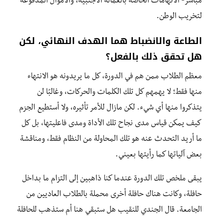
مباشر- الاتهامات الخاصة بالعمالة الأجنبية، والأموال المدفوعة
لتخريب الوطن.
الطاعة والانضباط هما الهدف النهائي، لكن
هل تحقق ذلك بالفعل؟
معظم الطلاب ممن هم في الدورة، كل ما يريدونه هو الانتهاء
منها فقط؛ لا يهمهم كل تلك الكلمات والحركات، وغالبًا لن
يتذكروا منها أي شيء. لكن مازال للأمر تأثيره، ولا أستطيع الجزم
كيف يمكن قياس مدى نجاح تلك الأداة ومدى فاعليتها، بل كل
ما أريد التحدث عنه هو تلك المحاولة من النظام فقط، ومناقشة
بعض آلياتها كما رأيتها بعيني.
يبقى ملخص تلك الدورة عندما كنا ذاهبين إلى التزام ما بداخل
حافلة، وكانت هناك حافلة أخرى محملة بالطلاب العاديين من
الجامعة. قال الجندي للنقيب هل ستبقي هنا أم ستذهب للحافلة