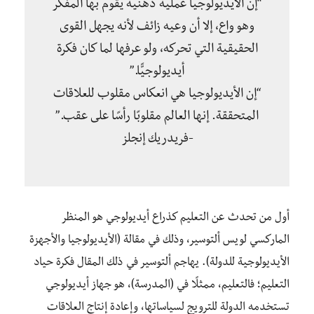
“إن الأيديولوجيا عملية ذهنية يقوم بها المفكر
وهو واع، إلا أن وعيه زائف لأنه يجهل القوى
الحقيقية التي تحركه، ولو عرفها لما كان فكرة
أيديولوجيًّا.”
“إن الأيديولوجيا هي انعكاس مقلوب للعلاقات
المتحققة. إنها العالم مقلوبًا رأسًا على عقب.”
-فريدريك إنجلز
أول من تحدث عن التعليم كذراع أيديولوجي هو المنظر
الماركسي لويس ألتوسير، وذلك في مقالة (الأيديولوجيا والأجهزة
الأيديولوجية للدولة). يهاجم ألتوسير في ذلك المقال فكرة حياد
التعليم؛ فالتعليم، ممثلًا في (المدرسة)، هو جهاز أيديولوجي
تستخدمه الدولة للترويج لسياساتها، وإعادة إنتاج العلاقات