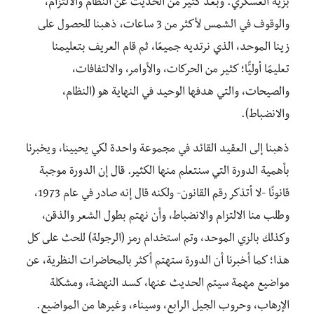
بزيه العسكري. وبعد كثير من الحديث عن النظام والالتزام،
والوقوف في الشمس لأكثر من 3 ساعات، ذهبنا للحصول على
زينا الموحد، الذي نرتديه جميعًا، ثم قام العريف بتعليمنا
تعليمًا أوليًّا؛ كثير من الحركات، والأوامر، والالتفافات،
والصيحات، والتي هدفها الوحيد في النهاية هو (النظام،
والانضباط).
ذهبنا إلى العقيد القائد في مجموعة واحدة لكي يحيينا، ويخبرنا
بأهمية الدورة التي سنتعلم منها الكثير. قال إن الدورة موجبة
قانونًا -لا أتذكر رقم القانون- ولكنه قال إنه صادر في عام 1973،
وطلب منا الالتزام والانضباط، وأن نهتم بطول الشعر والذقن،
وكذلك بالزي الموحد، وتم استخدام رمز (الرجولة) للحث على كل
هذا؛ كما أخبرنا أن الدورة ستهتم أكثر بالمحاضرات النظرية، عن
مواضيع مهمة سيتم الحديث عنها، كسد النهضة، ومشكلة
الإرهاب، وحروب الجيل الرابع، وسيناء، وغيرها من المواضيع.