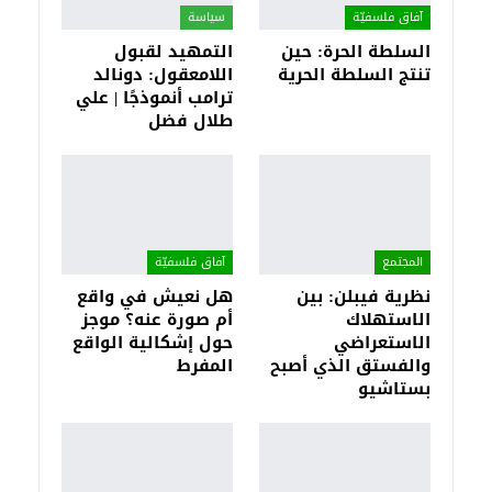
آفاق فلسفيّة‎
سياسة
السلطة الحرة: حين
التمهيد لقبول
تنتج السلطة الحرية
اللامعقول: دونالد
ترامب أنموذجًا | علي
طلال فضل
المجتمع
آفاق فلسفيّة‎
نظرية فيبلن: بين
هل نعيش في واقع
الاستهلاك
أم صورة عنه؟ موجز
الاستعراضي
حول إشكالية الواقع
والفستق الذي أصبح
المفرط
بستاشيو