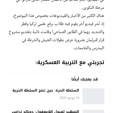
في الفيديو، أمام طلاب من الأطفال الصغار الذين مازالوا في
مرحلة التكوين.
هناك الكثير من الأخبار والفيديوهات بخصوص هذا الموضوع،
إذ نُشر فيديو آخر يقوم فيه طلاب برفع علمي تركيا وقطر
والتنديد بهما في الطابور الصباحي! وقامت نائبة بتقديم مشروع
قرار للبرلمان بضرورة عرض بطولات الجيش والشرطة في
المدرس والجامعات.
تجربتي مع التربية العسكرية
:
قد يعجبك أيضًا
السلطة الحرة: حين تنتج السلطة الحرية
14 يونيو 2026
التمهيد لقبول اللامعقول: دونالد ترامب