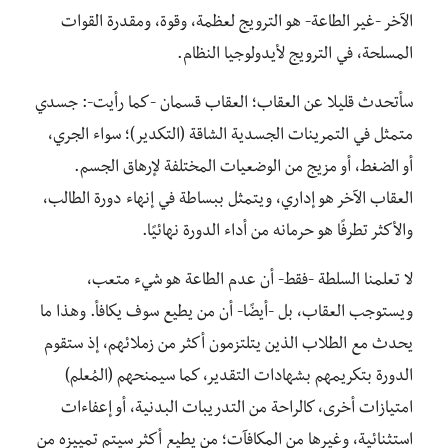
الآخر -غير الطاعة- هو الترويج لعظمة، وقوة، ومقدرة القوات
المسلحة، في الترويج لأيدولوجيا النظام.
سأتحدث قليلا عن العقاب؛ العقاب قسمان -كما رأيت-: جسدي
متمثل في التمرينات الجسدية الشاقة (التكدير)؛ سواء الجري،
أو الضغط، أو مزيج من الوضعيات المختلفة لإرهاق الجسم.
العقاب الآخر هو إداري، ويتمثل ببساطة في إنهاء دورة الطالب،
والأكثر تطرفًا هو حرمانه من أداء الدورة نهائيًا.
لا تعلمنا السلطة -فقط- أن عدم الطاعة هو شيء متعب،
ويستوجب العقاب، بل -أيضًا- أن من يطيع سوف يكافأ. وهذا ما
يحدث مع الطلاب الذين يتلتزمون أكثر من زملائهم، إذ ستقوم
الدورة بتكريمهم بشهادات التقدير، كما سيمنحهم (المُعلم)
امتيازات أخرى، كالراحة من التدريبات البدنية، أو إعفاءات
استثنائية، وغيرها من المكافآت؛ من يطيع أكثر سيتم تمييزه من