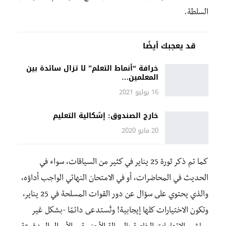
السلطة.
قد يعجبك أيضًا
خرافة “أنماط التعلم” لا تزال سائدة بين
المعلمين…
16 يوليو 2021
خارج الصندوق: إشكالية التعليم
20 مايو 2020
كما تم ذكر ثورة 25 يناير في كثير من السياقات، سواء في
الحديث في المحاضرات، أو في الامتحان النهائي الواجب أداؤه،
والذي يحتوي على سؤال عن دور القوات المسلحة في 25 يناير،
وتكون الاختيارات كلها إيجابية! وتُستدعى دائمًا -بشكل غير