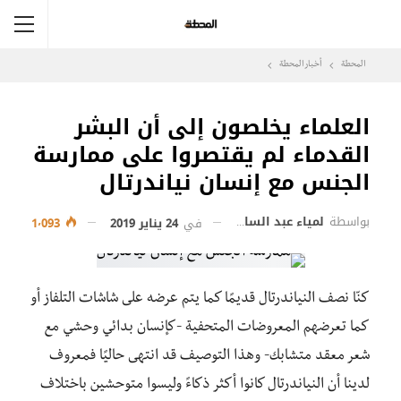
المحطة
أخبار المحطة
العلماء يخلصون إلى أن البشر
القدماء لم يقتصروا على ممارسة
الجنس مع إنسان نياندرتال
بواسطة
لمياء عبد السادة
في
24 يناير 2019
1٬093
كنّا نصف النياندرتال قديمًا كما يتم عرضه على شاشات التلفاز أو
كما تعرضهم المعروضات المتحفية -كإنسان بدائي وحشي مع
شعر معقد متشابك- وهذا التوصيف قد انتهى حاليًا فمعروف
لدينا أن النياندرتال كانوا أكثر ذكاءً وليسوا متوحشين باختلاف