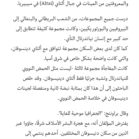
والمعروفتين من العينات في جبال ألتاي (Altai) في سيبيريا.
درست جميع المجموعات، من الشعب البريطاني والبنغالي إلى
البيروفيين والبورتوريكيين، وكانت مجموعة كثيفة تتطابق إلى
حد كبير مع إنسان نياندرتال التأي.
كما كان لدى بعض السكان مجموعة تتوافق مع ألتاي دينسوفان،
والتي كانت واضحة بشكل خاص في شرق آسيا.
كانت المفاجأة مجموعة ثالثة -ليست مثل الحمض النووي
للنياندرتال وتشبه جزئيًا فقط ألتاي دينيسوفان. وقد خلص
الباحثون إلى أن هذا كان بمثابة نبضة ثانية ومنفصلة لجينات
دينيسوفان في خلاصة الحمض النووي.
وقال براوننج: “الجغرافيا موحية للغاية”.
يفترض المؤلفان أنه، مع هجرة البشر الأسلاف شرقًا، جاؤوا عبر
اثنين من سكان دنيسوفان المختلفين. أحدهم ينتمي إلى