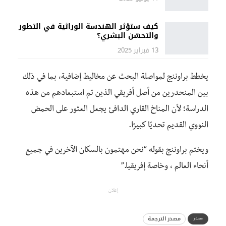
كيف ستؤثر الهندسة الوراثية في التطور
والتحسّن البشري؟
13 فبراير 2025
يخطط براوننج لمواصلة البحث عن مخاليط إضافية، بما في ذلك
بين المنحدرين من أصل أفريقي الذين تم استبعادهم من هذه
الدراسة؛ لأن المناخ القاري الدافئ يجعل العثور على الحمض
النووي القديم تحديًا كبيرًا.
ويختم براوننج بقوله “نحن مهتمون بالسكان الآخرين في جميع
أنحاء العالم ، وخاصة إفريقيا.”
إعلان
مصدر الترجمة
مصدر