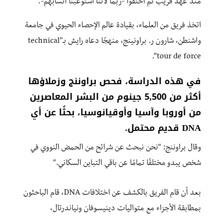
منذ عهد قريب ثم اختفوا -ربما لأننا استوعبنا أنسابهم-.
اتخذ فريق من العلماء، بقيادة عالم الإحصاء الحيوي في جامعة
واشنطن، شارون ر. براونينج، منهجًا دعاه رايش بـ”technical
tour de force”.
في هذه الدراسة، فحص براوننج وزملاؤها
أكثر من 5,500 جينوم من البشر المعاصرين
من أوروبا وآسيا وأوقيانوسيا، بحثًا عن أي
DNA قديم محتمل.
وقال براوننج: “نحن نبحث عن شرائح من الحمض النووي في
شخص يبدو مختلفًا تمامًا عن باقي التباين السكاني.”
بعد أن قام الفريق بالكشف عن اختلافات DNA، قام الباحثون
بمطابقة الأجزاء مع متواليات دينيسوفان ونياندرتال،