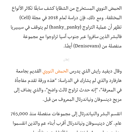
الحمض النووي المستخرج من الشظايا كشف سابقََا تكاثر الأنواع
المختلفة. ومع ذلك، فإن دراسة لعام 2018 في مجلة (Cell)
تظهر أن عملية التزاوج (hanky_panky) لم يتوقف في سيبيريا
فالبشر الذين سافروا عبر جنوب آسيا تزاوجوا مع مجموعة
منفصلة من (Denisovans) أيضًا.
إعلان
وقال ديفيد رايش الذي يدرس
الحمض النووي
القديم بجامعة
هارفارد والذي لم يشارك في الدراسة: “هذه ورقة تقدم مفاجأة
في المعرفة”، “إنه حدث تزاوج ثالث واضح”، والذي يضاف إلى
مزيج دينسوفان ونياندرتال المعروف من قبل.
انقسم البشر والنياندرتال إلى مجموعات منفصلة منذ 765,000
عام. كان دينيسوفان ونياندرتال أقرب أبناء عم والذين انقسموا