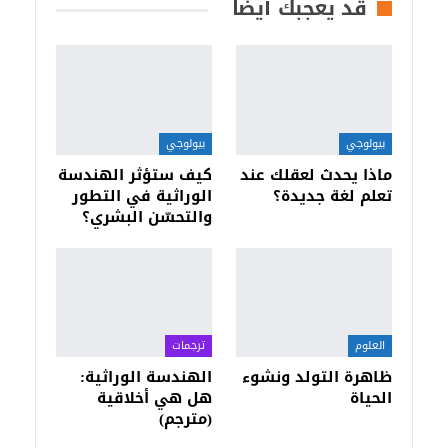
قد يعجبك أيضا
بيولوجي
بيولوجي
ماذا يحدث لعقلك عند
كيف ستؤثر الهندسة
تعلم لغة جديدة؟
الوراثية في التطور
والتحسّن البشري؟
العلوم
ترجمات
ظاهرة التولد ونشوء
الهندسة الوراثية:
الحياة
هل هي أخلاقية
(مترجم)