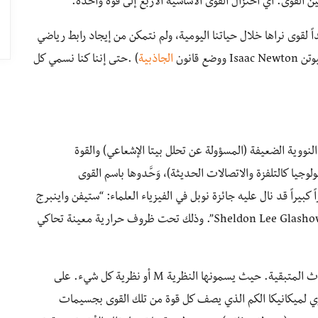
 القوى. أي اختزال القوى الأساسية الأربع إلى قوة واحدة.
اً لقوى نراها خلال حياتنا اليومية، ولم نتمكن من إيجاد رابط رياضي
 قانون
الجاذبية
) .حتى إننا كنا نسمي كل
النووية الضعيفة (المسؤولة عن تحلل بيتا الإشعاعي) والقوة
جيا كالتلفزة والاتصالات الحديثة)، وَحَّدوها باسم القوى
El. وقد مثل ذلك إنجازاً كبيراً قد نال عليه جائزة نوبل في الفيزياء العلماء: “ستيفن واينبرج
Steven Weinberg” و”محمد عبد السلام ” و”جلاشو Sheldon Lee Glashow”. وذلك تحت ظروف حرارية معينة تحاكي
ولم يتبق للفيزيائين إلا أن يوحدوا الجاذبية مع القوة الثلاث المتبقية. حيث يسمونها النظرية M أو نظرية كل شيء. على
ياري لميكانيكا الكم الذي يصف كل قوة من تلك القوى بجسيمات