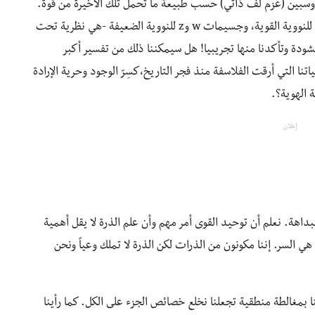
وسبين (عزم لف ذاتي) حسب طبيعة ما تحمل تلك الأخيرة من قوة.
(الفوتونات للكهرطيسية، الجرافيتون للجاذبية، الجليونات للنووية القوية، وجسيمات w وz للنووية الضعيفة -هي نظرية تحت
نشودة وتأكدنا منها تجريبيا! هل سيمكننا ذلك من تفسير أكبر
O والإبستملوجية في حياتنا التي أرقت الفلاسفة منذ فجر التاريخ،كسِرّ الوجود وحرية الإرادة
 الهوية؟.
إعلان
بداهة. نعلم أن توحيد القوى أمر مهم وأن علم الذرة لا يقل أهمية
هي السر. إننا مكونون من الذرات لكن الذرة لا تملك وعياً ونحن
ا بمغالطة منطقية تجعلنا نخلع خصائص الجزء على الكل. كما رأينا