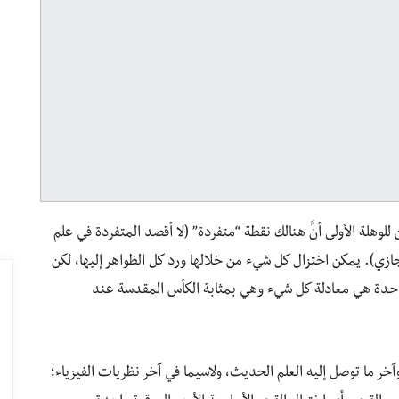
للوهلة الأولى أنَّ هنالك نقطة “متفردة” (لا أقصد المتفردة في علم
وزمولوجي Cosmologic بل تعبير مجازي). يمكن اختزال كل شيء من خلالها ورد كل الظواهر إليها، لكن
احدة هي معادلة كل شيء وهي بمثابة الكأس المقدسة عند
ندما نتعمق أكثر في الإبستمولوجيا Epistemology وآخر ما توصل إليه العلم الحديث، ولاسيما في آخر نظريات الفيزياء؛