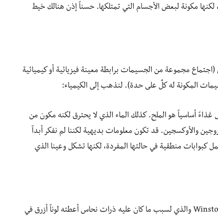
ن، لكنها مكونة لبعض الأجسام التي تمتلكها. حسناً إذن هنالك خيط
ن (اجتماع مجموعة من الجسيمات برابطة معينة فيزيائية أو كيميائية
مات المكونة له كلٌ على حدة). لنذهب إلى الكيمياء:
ذاءً أساسياً هو الملح. كذلك الماء الذي لا يحترق لكنه مكون من
وجين والأوكسجين. قد تكون معلومات بديهية لكننا لم نفكر أبداً
عمل كبوابات منطقية في حالتها المفردة، لكنها تشكل وعينا الذي
الأمر يذكِّرني بقصة تمثال ونستون تشرشل Winston Churchill والذي لسبب ما كان عليه ذرات نحاس أعطته لوناً أزرق في