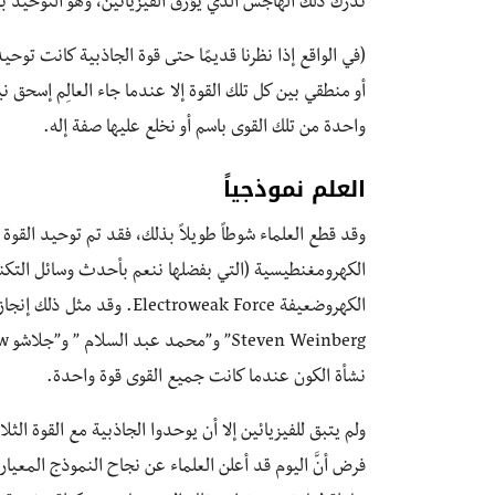
ندرك ذلك الهاجس الذي يؤرق الفيزيائين، وهو التوحيد بين
(في الواقع إذا نظرنا قديمًا حتى قوة الجاذبية كانت توحيد
أو منطقي بين كل تلك القوة إلا عندما جاء العالِم إسحق نيوتن Isaac Newton ووضع
واحدة من تلك القوى باسم أو نخلع عليها صفة إله.
العلم نموذجياً
وقد قطع العلماء شوطاً طويلاً بذلك، فقد تم توحيد القوة 
الكهرومغنطيسية (التي بفضلها ننعم بأحدث وسائل التكنولو
الكهروضعيفة ectroweak Force
نشأة الكون عندما كانت جميع القوى قوة واحدة.
فرض أنَّ اليوم قد أعلن العلماء عن نجاح النموذج المع