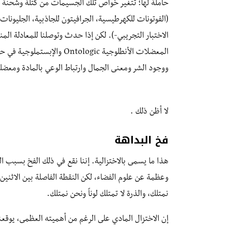
حاملة لها؛ تتغير خواص تلك الجسيمات من كتلة وشحنة 
الاختبار التجريبي-). لكن إذا حدث وتوصلنا للمعادلة الم
المعضلات الأنطلوجية ntologic
ووجود الشر ومعنى الجمال وارتباط الوعي بالمادة ومعضلة
لا أظن ذلك .
فخ البداهة
هذا ما يسمى بالاختزالية. إننا نقع في ذلك الفخ بسبب ال
وعظمة عن علوم الفضاء، لكن النقطة الفاصلة بين الاثنين 
نمتلك، والذرة لا تمتلك لوناً ونحن نمتلك.
إن الاختزال المادي على الرغم من أهميته العظمى، يوقعن