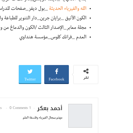
الله والفيزياء الحديثة
_بول ديفز_صفحات للدراس
الكون الأنيق _برايان جرين_دار التنوير للطباعة و
مجلة معابر_الإصدار الثالث /الكون والدماغ من و
العدم _فرانك كلوس_مؤسسة هنداوي
Twitter
Facebook
نشر
أحمد بعكر
0 Comments
1 Posts
مهتم بمجال الفيزياء وفلسفة العلم