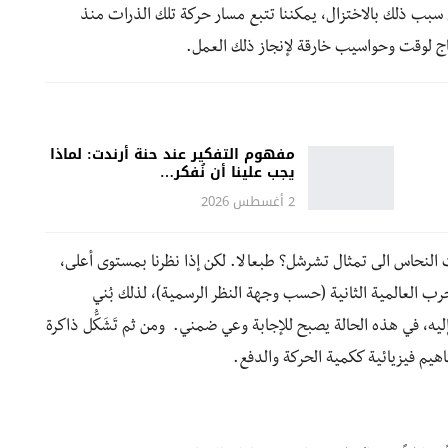
 سبب ذلك بالاختزال، يمكننا تتبع مسار حركة تلك الذرات منذ
اج لوقت وحواسيب خارقة لإنجاز ذلك العمل.
مفهوم التفكير عند حنة أرندت: لماذا
يجب علينا أن نُفكر…
2 أغسطس 2026
لنحاس الى تمثال تشرشل؟ طبعا لا. لكن إذا نظرنا بمستوى أعلى،
رب العالمية الثانية (حسب وجهة النظر الرسمية)، لذلك بُني
يه، في هذه الحالة يصبح للإجابة وعي ضمني. ومن ثم تَشَكُّل ذاكرة
هيم فيزيائية ككمية الحركة والدفع.