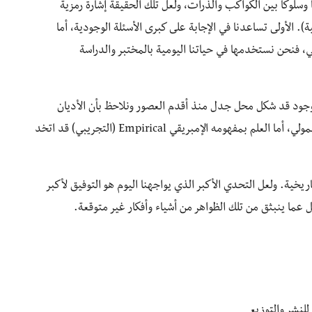
لوكاً بين الكواكب والذرات، ولعل تلك الحقيقة إشارة رمزية
ة). الأولى تساعدنا في الإجابة على كبرى الأسئلة الوجودية، أما
ي، فنحن نستخدمها في حياتنا اليومية بالمختبر والدراسة
وجود قد شكل محل جدل منذ أقدم العصور ونلاحظ بأن الأديان
والفلسفة بمفهومها الميتافيزيقي قد اتخذت الجانب الشمولي، أما العلم بمفهومه الإمبريقي Empirical (التجريبي) قد اتخد
ريخية. ولعل التحدي الأكبر الذي يواجهنا اليوم هو التوفيق لأكبر
 عما ينبثق من تلك الظواهر من أشياء وأفكار غير متوقعة.
لنشر والتوزيع