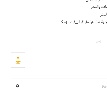
ات والنشر
النشر
جهة نظر هولوغرافية _قيصر زحكا
إعلان
957