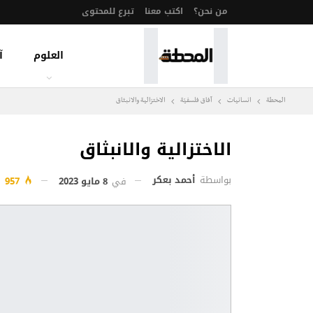
من نحن؟
اكتب معنا
تبرع للمحتوى
العلوم
آ
المحطة
انسانيات
آفاق فلسفيّة‎
الاختزالية والانبثاق
الاختزالية والانبثاق
بواسطة
أحمد بعكر
في
8 مايو 2023
957