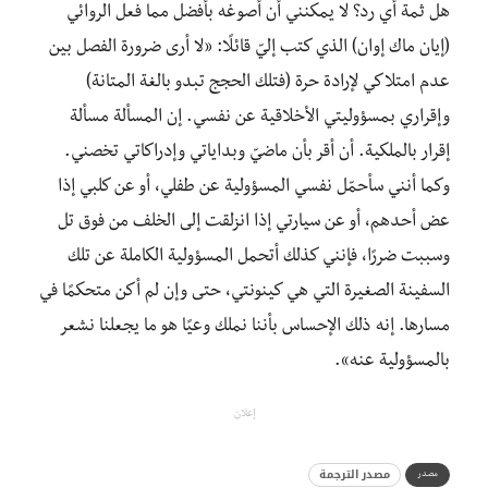
هل ثمة أي رد؟ لا يمكنني أن أصوغه بأفضل مما فعل الروائي
(إيان ماك إوان) الذي كتب إليّ قائلًا: «لا أرى ضرورة الفصل بين
عدم امتلاكي لإرادة حرة (فتلك الحجج تبدو بالغة المتانة)
وإقراري بمسؤوليتي الأخلاقية عن نفسي. إن المسألة مسألة
إقرار بالملكية. أن أقر بأن ماضيّ وبداياتي وإدراكاتي تخصني.
وكما أنني سأحمّل نفسي المسؤولية عن طفلي، أو عن كلبي إذا
عض أحدهم، أو عن سيارتي إذا انزلقت إلى الخلف من فوق تل
وسببت ضررًا، فإنني كذلك أتحمل المسؤولية الكاملة عن تلك
السفينة الصغيرة التي هي كينونتي، حتى وإن لم أكن متحكمًا في
مسارها. إنه ذلك الإحساس بأننا نملك وعيًا هو ما يجعلنا نشعر
بالمسؤولية عنه».
إعلان
مصدر الترجمة
مصدر