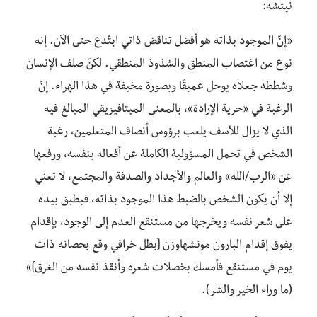
نيتشه:
«إنّ الموجود بذاته هو أفضل تناقض ذاتي ابتُدع حتى الآن. إنه
نوع من اغتصاب المنطق والشذوذ المنطقي. لكنّ صلف الإنسان
وشططه جعلاه يوحل عميقًا وبصورة مخيفة في هذا الهراء. إنّ
الرغبة في «حرية الإرادة»، بالمعنى الميتافيزيقي المبالغ فيه
الذي لا يزال للأسف يلعب برؤوس أنصاف المتعلمين، رغبة
الشخص في تحمل المسؤولية الكاملة عن أفعاله بنفسه، ورفعها
عن «الرب/الله» والعالم والأجداد والصدفة والمجتمع، لا تعني
إلا أن يكون الشخص بالضبط هذا الموجود بذاته، فيطبق بيده
على شعر نفسه ويخرجها من مستنقع العدم إلى الوجود، بإقدام
يفوق إقدام البارون مونشهاوزن [بطل خرافي وقع بحصانه ذات
يوم في مستنقع فأمسك بخصلات شعره وأنقذ نفسه من الغرق]»
(ما وراء الخير والشر).