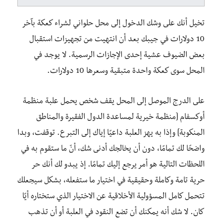
تخيل أنك على وشك الدخول إلى محل حلواني لشراء كعكة بآخر
10 دولارات في جيبك بعد أن انتهيت من تجهيزات استقبال
بعض الضيوف عشية إحدى الإجازات الرسمية. لا يوجد في
المحل سوى كعكة واحدة متبقية وسعرها 10 دولارات.
على الدرج الموصل إلى المحل يقف شخص يحمل علبة منظمة
أوكسفام [منظمة خيرية لمساعدة الدول الفقيرة والمناطق
المنكوبة] وإذا به يهز العلبة داعيًا إياك إلى التبرع. توقفت، وبدا
واضحًا لك تمامًا، دون أن يخالجك أدنى شك، أنّ ما ستقوم به في
اللحظات التالية هو أمر يرجع إليك تمامًا. إذ يبدو لك أنك حر
حرية تامة وكاملة وحقيقية في اختيار ما ستفعله، بشكل سيجعلك
تتحمل كامل المسؤولية الأخلاقية عن الاختيار الذي ستختاره أيًا
كان. لا شك أنه يمكنك أن تضع النقود في العلبة أو أن تذهب