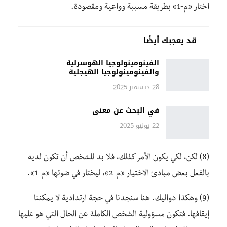
اختار «م-1» بطريقة مسببة وواعية ومقصودة.
قد يعجبك أيضًا
الفينومينولوجيا الهوسرلية
والفينومينولوجيا الهيجلية
28 ديسمبر 2025
في البحث عن معنى
22 يونيو 2025
(8) لكن، لكي يكون الأمر كذلك، فلا بد للشخص أن تكون لديه
بالفعل بعض مبادئ الاختيار «م-2»، ليختار في ضوئها «م-1».
(9) وهكذا دواليك. هنا سنجدنا في حجة ارتدادية لا يمكننا
إيقافها. فتكون مسؤولية الشخص الكاملة عن الحال التي هو عليها