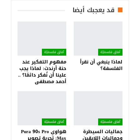
قد يعجبك أيضا
آفاق فلسفيّة‎
آفاق فلسفيّة‎
لماذا ينبغي أن نقرأ
مفهوم التفكير عند
الفلسفة؟
حنة أرندت: لماذا يجب
علينا أن نُفكر دائمًا؟ ..
أحمد مصطفى
آفاق فلسفيّة‎
آفاق فلسفيّة‎
جماليات السيطرة
هواوي Pura 90s Pro
وجماليات اللايقين
Max: تجربة تصوير