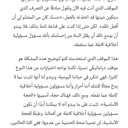
الموقف الذي أنت فيه الآن وتقول صادقًا عن التصرف الذي
ستكون حينها قد اتخذته بالفعل، «حسنًا، كان من المحتّم لي أن
أفعل ذلك». لكن حتى إذا كنت على قناعة تامة بذلك، فلا يبدو
أنّ بوسع ذلك أن يقلل البتة من إحساسك بأنك مسؤول مسؤولية
أخلاقية كاملة عما ستفعله.
هذا الموقف الذي استخدمته للتو لتوضيح هذه المشكلة هو
موقف دراماتيكي نسبيًا، لكننا نواجه اختيارات من هذا النوع
كثيرًا. فهي تتكرر في حياتنا اليومية، ويبدو لنا أنها تثبت بما لا
يدع مجالًا للشك أننا أحرار وأننا مسؤولون مسؤولية أخلاقية
كاملة عما نفعله. ومع ذلك، فهناك حجة، أسميها «الحجة
الأساسية»، تثبت على ما يبدو أنه لا يمكننا أبدًا أن نكون
مسؤولين مسؤولية أخلاقية كاملة عن أفعالنا. وطبقًا للحجة
الأساسية، لن تعنينا صحة الحتمية من عدمها؛ ففي كلتا الحالتين،