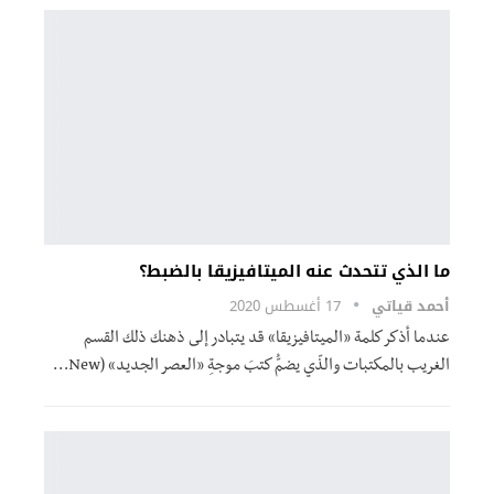
ما الذي تتحدث عنه الميتافيزيقا بالضبط؟
أحمد قياتي
17 أغسطس 2020
عندما أذكر كلمة «الميتافيزيقا» قد يتبادر إلى ذهنك ذلك القسم
الغريب بالمكتبات والذّي يضمُّ كتبَ موجةِ «العصر الجديد» (New…