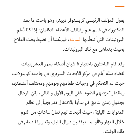
يقول المؤلف الرئيسي كريستوفر ديبنر، وهو باحث ما بعد
الدكتوراه في قسم علم وظائف الأعضاء التكامليّ: إذا كنّا نَعلم
البروتينات التي ُتنظّمها
الساعة
، فيمكننا أن نضبِط وقت العلاج
بحيث يتماشى مع تلك البروتينات.
وقد قام الباحثون باختيار 6 شبّان أصحّاء بعمر العشرينيات
لقضاءِ ستّة أيام في مركز الأبحاث السريري في جامعة كوينزلاند،
حيث تم التحكم في وجبات طعامهم ونومهم ومختلف أنشطتهم
ومقدار تعرّضهم للضوء. ففي اليوم الأول والثاني، بقيَ الرجال
بجدولٍ زمنيّ عاديّ ثم بدأوا بالانتقال تدريجياً إلى نظام
المنوابات الليليّة، حيث أتيحت لهم ثمانُ ساعاتٍ من النوم
خلال النهار وظلّوا مستيقظين طوال الليل، وتناولوا الطعام في
ذلك الوقت.