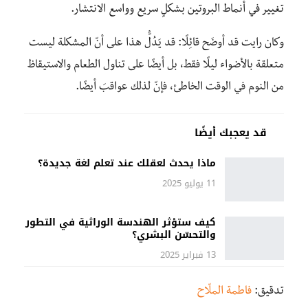
تغيير في أنماط البروتين بشكلٍ سريع وواسع الانتشار.
وكان رايت قد أوضَح قائِلًا: قد يَدُلُّ هذا على أنّ المشكلة ليست
متعلقة بالأضواء ليلًا فقط، بل أيضًا على تناول الطعام والاستيقاظ
من النوم في الوقت الخاطئ، فإنّ لذلك عواقبَ أيضًا.
قد يعجبك أيضًا
ماذا يحدث لعقلك عند تعلم لغة جديدة؟
11 يوليو 2025
كيف ستؤثر الهندسة الوراثية في التطور
والتحسّن البشري؟
13 فبراير 2025
تدقيق:
فاطمة الملّاح