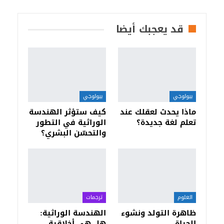
قد يعجبك أيضا
بيولوجي
بيولوجي
ماذا يحدث لعقلك عند
كيف ستؤثر الهندسة
تعلم لغة جديدة؟
الوراثية في التطور
والتحسّن البشري؟
العلوم
ترجمات
ظاهرة التولد ونشوء
الهندسة الوراثية:
الحياة
هل هي أخلاقية