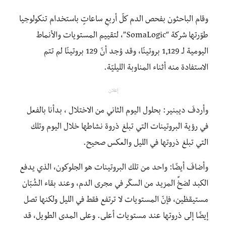
وقام الباحثون بفحص الدم كلّ أربعِ ساعاتٍ باستخدام تنكولوجيا
طوّرتها شركة “SomaLogic”، لتقييم المستويات والأنماط
اليومية لـ 1,129 بروتينًا، وقد وُجد أنّ 129 بروتينًا لم تتم
الاستفادة منه أثناء المناوبة الليليّة.
إعلان
وأردفَ ديبنير: بحلول اليوم الثاني من الاختلال ، بدأنا بالفعل
في رؤية البروتينات التي تبلغ ذروة نشاطها خلال اليوم وتلك
التي تبلغ ذروتها في الليل والعكس صحيح.
وأضافَ أيضًا: واحد من تلك البروتينات هو الجلوكون، الذي يدفع
الكبد لضخِّ المزيد من السكّر في مجرى الدم، وعند بقاء الشُبّان
مستيقظين، فإنّ المستويات لا ترتفع فقط في الليل ولكنها تصل
إيضًا إلى ذروتها عند مستويات أعلى. وعلى المدى الطويل، قد