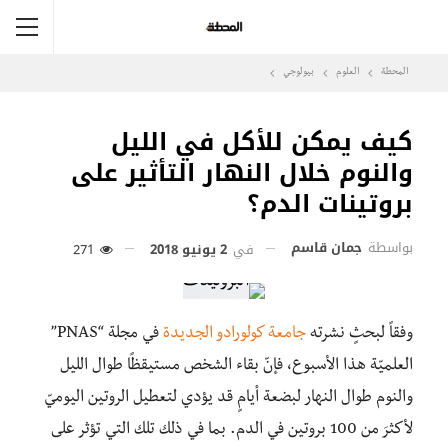
المحطة
العلوم
بيولوجي
كيف يمكن للأكل في الليل
والنوم خلال النهار التأثير على
بروتينات الدم؟
بواسطة
جمان قاسم
في
2 يونيو 2018
271
وفقاً لبحثٍ نشرته
جامعة كولورادو الجديدة
في مجلة “PNAS”
العلميّة هذا الأسبوع، فإنّ بقاء الشخص مستيقظًا طوال الليل
والنوم طوال النهار لبضعة أيامٍ قد يؤدي لتعطيل الروتين اليوميّ
لأكثرَ من 100 بروتين في الدم. بما في ذلك تلك التي تؤثر على