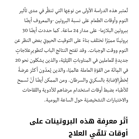
تُعتبر هذه الدراسة الأولى من نوعِها التي تنظُر في مدى تأثير
النوم وأوقات الطعام على نسبة البروتين -والمعروف أيضًا
ببروتين البلازما- على مدار 24 ساعة. كما حددت أيضًا 30
بروتينًا مميّزًا تختَلف بناءً على التوقيت الحيويّ بغض النظر عن
النوم ووقت الوجبات. وقد تفتح النتائج الباب لتطويرِعلاجاتٍ
جديدةٍ للعاملين في المناوباتِ الليّليّة، والذين يشكلون نحو 20
في المِائَة من القوّةِ العاملة عالميًا، والذين يُعدّون أكثَرَ عرضةً
لِخطَرِالإصَابَةِ بالسكريّ والسرطان. ومن الممكن أيضًا أنْ تَسمح
للأطباء بضبط أوقات استخدام مرضاهم للأدوية واللقاحات
والاختبارات التشخيصيّة حول الساعة اليومية.
أثَر معرِفة هذه البروتينات على
أوقات تلقّي العلاج