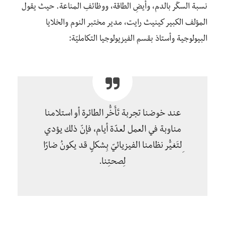
نسبة السكّر بالدم، وأيضِ الطاقة، ووظائفِ المناعة. حيث يقول
المؤلف الكبير كينيث رايت، مدير مختبر النوم والخلايا
البيولوجية وأستاذ بقسم الفيزيولوجيا التكامليّة:
عند خوضنا تجربة تَأَخُّر الطائرة أو استلامنا
مناوبة في العمل لعدّة أيام، فإنّ ذلك يؤدي
ِلتَغيُّر نظامنا الفيزيائيّ بِشكلٍ قد يكونُ ضارًا
لِصحتِنا.