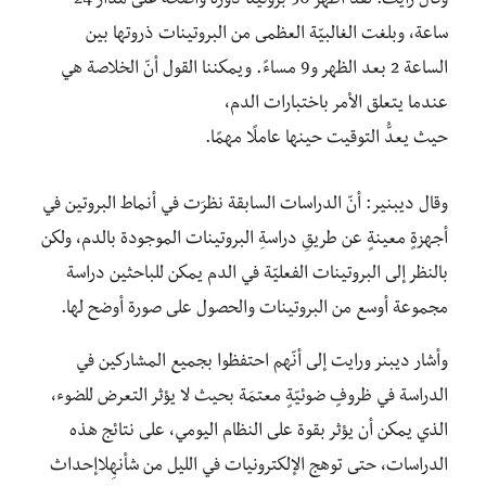
وقالَ رايت: لقد أظهرَ 30 بروتينًا دورةً واضحةً على مدار 24
ساعة، وبلغت الغالبيّة العظمى من البروتينات ذروتها بين
الساعة 2 بعد الظهر و9 مساءً. ويمكننا القول أنّ الخلاصة هي
عندما يتعلق الأمر باختبارات الدم،
حيث يعدُّ التوقيت حينها عاملًا مهمًا.
وقال ديبنير: أنّ الدراسات السابقة نظرَت في أنماط البروتين في
أجهزةٍ معينةٍ عن طريقِ دراسةِ البروتينات الموجودة بالدم، ولكن
بالنظر إلى البروتينات الفعليّة في الدم يمكن للباحثين دراسة
مجموعة أوسع من البروتينات والحصول على صورة أوضح لها.
وأشار ديبنر ورايت إلى أنّهم احتفظوا بجميع المشاركين في
الدراسة في ظروفٍ ضوئيّةٍ معتمَة بحيث لا يؤثر التعرض للضوء،
الذي يمكن أن يؤثر بقوة على النظام اليومي، على نتائج هذه
الدراسات، حتى توهج الإلكترونيات في الليل من شأنهِلاإحداث