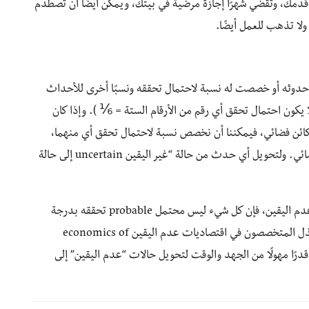
مك، وتقضي شهرًا إجازة مرضية في بيتك، ويمكن أيضًا أن تصطدم
لا تذهب للعمل أيضًا.
دوثه أو خصصت له نسبة لاحتمال تحققه ونسبًا أخرى للأحداث
ًا يكون احتمال تحقق أي رقم من الأرقام الستة = ⅙ ). وإذا كان
 كائن فضائي، فيمكننا أن نخصص نسبة لاحتمال تحقق أي منهما،
وليكن %99.9999 لقشرة الموز، و0.0001 ٪ للكائن الفضائي. ولتحويل أي حدث من حالة “غير اليقين uncertain إلى حالة
واذا كان كل شيء ممكنًا possible، وهذا جوهر مفهوم عدم اليقين، فإن كل شيء ليس محتمل probable تحققه بدرجة
متساوية، وهذا هو جوهر مفهوم المخاطرة. وإزاء ذلك يبذل المتخصصون في اقتصاديات عدم اليقين economics of
تأمين قدرًا مهولًا من الجهد والوقت لتحويل حالات “عدم اليقين” إلى