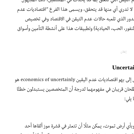
م التيقن التي تتعلق بما قد يحدث في المستقبل، ذلك المجهول
لا تدري أي منها قد يتحقق، ويسمى هذا الفرع ”اقتصاديات عدم
economics o، والذي يدرس الدور الذي تلعبه حالات عدم التيقن في الاقتصاد وفي تخصيص
نفور، الحب، الحيادية) وتطبيقات هذا على أنشطة التأمين وأسواق
إعلان
إن أحد أركان التحليل الاقتصادي للمخاطر ومفتاح الدخول إلى بهو اقتصاديات عدم اليقين economics of uncertainly هو
طلحان قريبان في مفهومهما لدرجة أن المتخصصين يستبدلون خطئًا
 يلي:
أي أرض تموت، يمكن مثلًا أن تتعثر في قشرة موز ألقاها أحد