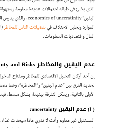
ولهذا نشأ فرع في علم الاقتصاد يعنى بدراسة حالات عد
الذي يخبئ في طياته احتمالات عديدة معلومة ومجهولة 
اليقين“ f unceratinity
الموارد وتحليل الاختلاف في
تفضيلات الناس للمخاطر
(ال
المال واقتصاديات المعلومات.
عدم اليقين والمخاطر Uncertainty and Risks
تحديد الفرق بين “عدم اليقين” و”المخاطرة”، وهما مص
الأولى بالثانية، ويمكن التفرقة بينهما، بشكل مبسط، فيما
( ١) عدم اليقين uncertainty:
المستقبل غير معلوم وأنت لا تدري ماذا سيحدث غدًا، وب