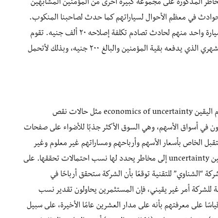
مخاطر المذكورة على مجموعة كبيرة أخرى من المؤمنين المشابهين
وادث في معظم الأحوال لسياراتهم كما حدث لصاحبنا المنكوب.
افترض مثلًا أن الشركة تؤمن على ١٠٠ شخص، وتعرّضت سيارة واحد منهم لحادث تصادم تكلفة إصلاحه ٢٠ ألف جنيه. تقوم
الشركة عندئذ بتحميل هذا المبلغ على أقساط التأمين الشهري الذي يدفعه بقية المؤمنين والبالغ ٢٠٠ جنيه، وبذلك لأتحمل
يرتكز عمل أسواق المال على مفاهيم اقتصاديات علم عدم اليقين economics of uncertainty مثل حالات نقص
ون في أسواق الأسهم، وهي السوق الأكثر جذبًا للأضواء على صفحات
تقبل الخاص بأسعار الأسهم وأرباحهم ومساراتهم غير معلوم وغير
يقيني. ومع هذا، فإنهم يحاولون تحويل حالات عدم اليقين uncertainty إلى مخاطر يحدد لها نسب احتمالات تحققها. على
 “الشناوي” للتقنية توقعًا بأن الشركة ستحقق أرباحًا في
ة للشركة أمر غير يقيني، فإن المستثمرين يحاولون تقدير نسب
ًا على معرفتهم بأنه على مدار العشرين عامًا الأخيرة، على سبيل