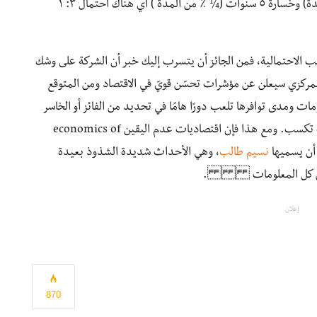
المثال، حققت الشركة أرباحًا خلال ١٥ عام (¾ ٪ من المدة) وخسارة ٥ سنوات (¼ ٪ من المدة ) أي هناك احتمال ٣: ١
 الاحتمالية، فمن الجائز أن يتسرب إليك خبر أن الشركة على وشك
لمركزي سيعلن عن مؤشرات تحسّن قويّ في الاقتصاد ومن المتوقع
ت ومدى توافرها تلعب دورًا هامًا في تحديد من الفائز أو الخاسر
في تعاملات البورصة، فإذا كانت معلوماتك أفضل فسوف تكسب. ومع هذا فإن اقتصاديات عدم اليقين economics of
نسيم طالب
، وهي الأحداث شديدة الشذوذ بعيدة
وتناقض كل المعلومات .
إعلان
870