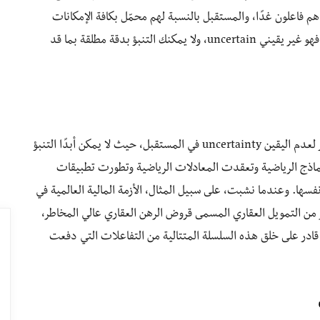
ما هم فاعلون غدًا، والمستقبل بالنسبة لهم محمّل بكافة الإمكانات
ولا يمكن أن نضمن تحقّق أحد أحداثه أبدًا، فهو غير يقيني uncertain، ولا يمكنك التنبؤ بدقة مطلقة بما قد
ويمثل السلوك البشري، والطبيعة بكل تأكيد، أكبر مصدر لعدم اليقين uncertainty في المستقبل، حيث لا يمكن أبدًا التنبؤ
اذج الرياضية وتعقدت المعادلات الرياضية وتطورت تطبيقات
سها. وعندما نشبت، على سبيل المثال، الأزمة المالية العالمية في
الصغير من التمويل العقاري المسمى قروض الرهن العقاري عالي المخاطر،
 قادر على خلق هذه السلسلة المتتالية من التفاعلات التي دفعت