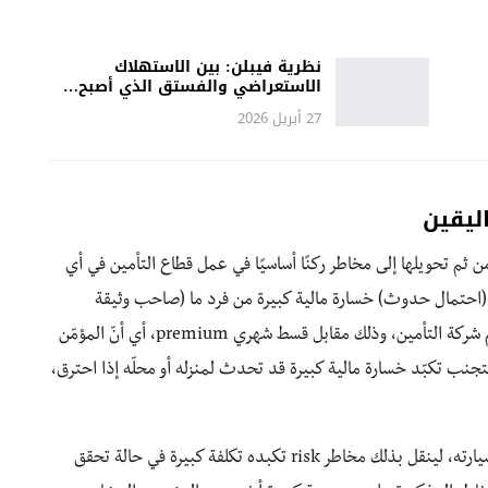
نظرية فيبلن: بين الاستهلاك
الاستعراضي والفستق الذي أصبح…
27 أبريل 2026
ليقين
م تحويلها إلى مخاطر ركنًا أساسيًا في عمل قطاع التأمين في أي
(احتمال حدوث) خسارة مالية كبيرة من فرد ما (صاحب وثيقة
التأمين أو “المؤمّن”) إلى مجموعة أكبر من الأفراد تمثلهم شركة التأمين، وذلك مقابل قسط شهري premium، أي أنّ المؤمّن
رة مالية صغيرة) ليتجنب تكبّد خسارة مالية كبيرة قد تحدث لمنزله أو محلّه إذا احترق،
على سبيل المثال، يدفع شخص قسطًا شهريًا تأمينًا على سيارته، لينقل بذلك مخاطر risk تكبده تكلفة كبيرة في حالة تحقق