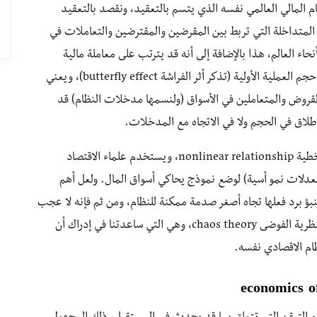
 المالي العالمي نفسه الذي يتسم بالتعقيد، ونقصد بالتعقيد
لمتداخلة التي تربط بين المقرضين والمقترضين والتعاملات في
حاء العالم، هذا بالإضافة إلى أنه قد يترتب على معاملة مالية
بسيطة في أحد الأسواق ردود أفعال كبيرة لا تتناسب مع حجم العملية الأولية (تذكر أثر الفراشة butterfly effect)، ويعني
لقروض والمتعاملين في الأسواق (ولنسمها مدخلات النظام) قد
ونسمي هذا في علم الاقتصاد والرياضيات بالعلاقات اللاخطية nonlinear relationship، ويستخدم علماء الاقتصاد
دلات نمو أسية) لوضع نموذج يحاكي أسواق المال. ولعل أهم
ؤ برد فعلها تجاه أصغر صدمة ممكنة للنظام، ومن ثم فإنه لا عجب
أن تسمى دراسة كيفية استجابة هذه النظم للمتغيرات بنظرية الفوضى chaos theory، وهي التي ساعدتنا في إدراك أن
ظام الاقصادي نفسه.