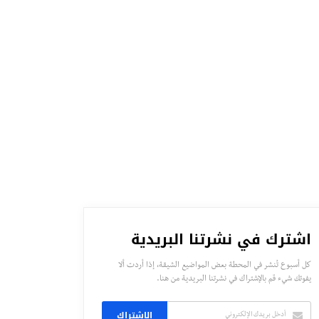
اشترك في نشرتنا البريدية
كل أسبوع تُنشر في المحطة بعض المواضيع الشيقة، إذا أردت ألا
يفوتك شيء قم بالإشتراك في نشرتنا البريدية من هنا.
الاشتراك