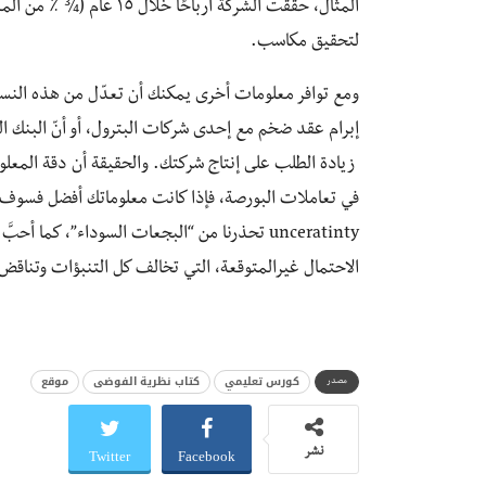
لتحقيق مكاسب.
ومع توافر معلومات أخرى يمكنك أن تعدّل من هذه النسب
إبرام عقد ضخم مع إحدى شركات البترول، أو أنّ البنك ا
زيادة الطلب على إنتاج شركتك. والحقيقة أن دقة المعلوما
unceratinty تحذرنا من “البجعات السوداء”، كما أحبَّ أن يسميها
الاحتمال غيرالمتوقعة، التي تخالف كل التنبؤات 
كورس تعليمي
كتاب نظرية الفوضى
موقع
مصدر
Twitter
Facebook
نشر