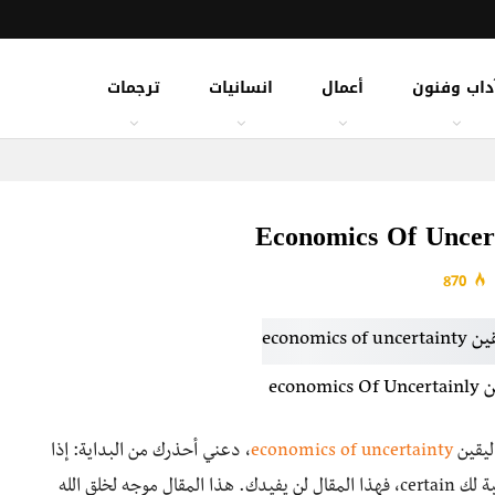
داب وفنون
أعمال
انسانيات
ترجمات
870
econ
ليقين
economics of uncertainty
، دعني أحذرك من البداية: إذا
كنت تعرف ماذا سيحدث غدًا، والمستقبل يقيني بالنسبة لك certain، فهذا المقال لن يفيدك. هذا المقال موجه لخلق الله