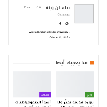
بيلسان زينة
0
6 Posts
Comments
• Applied English at Jordan University
• October 10, 1998
قد يعجبك أيضا
تاريخ
ترجمات
نبوءة قديمة تحذِّر ولا
أسوأ الديموقراطيات