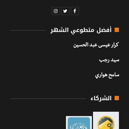
أفضل متطوعي الشهر
كرار عيسى عبد الحسين
سيد رجب
سامح هواري
الشركاء