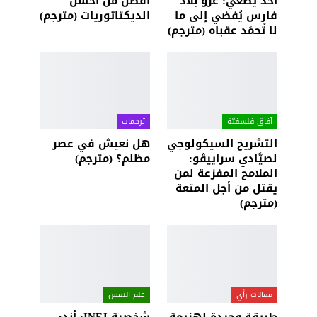
أحد يصغي: غزو بلاد
أفضل من أحسن
فارس يُفضي إلى ما
الديكتاتوريات (مترجم)
لا تُحمَد عقباه (مترجم)
آفاق فلسفيّة‎
ترجمات
التشريح السيكولوجي
هل نعيش في عصر
لصيَّادي سراييڤو:
مظلم؟ (مترجم)
الملامح المفزعة لمن
يقتل من أجل المتعة
(مترجم)
مقالات رأي
علم النفس
طريقة وحيدة لهزيمة
شخصية INFJ: أندر