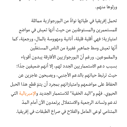
ورثوها منهم.
تحمل إفريقيا في طياتها نواةً من البورجوازية مماثلة
للمستعمرين والمستوطنين من حيث أنها تعيش في مواضع
امتيازية؛ فهي أقلية قليلة، أنانية ومهووسة بالمال، ورجعيّة، كما
أنّها تعيش وسط جماهيرٍ غفيرة من الناس المستغَلِّين
والمقموعين. ورغم أنّ البورجوازيين الأفارقة يبدون أقوياء
بسبب دعم الاستعماريين الجدد لهم، إلا أنهم ضعيفين جدًا؛
حيث ترتبط حياتهم بالدعم الأجنبي، ويصبحون عاجزين عن
الحفاظ على مواضعهم وامتيازاتهم بمجرد أن يتمّ قطع هذا الحبل
الحيوي. فهُم و”اليد الخفية” للاستعمار الجديد و
الإمبريالية
التي
تدعم وتساند الرجعية والاستغلال يرتعدون الآن أمام المدّ
المتنامي لوعي العامل والفلاح في صراع الطبقات في إفريقيا.