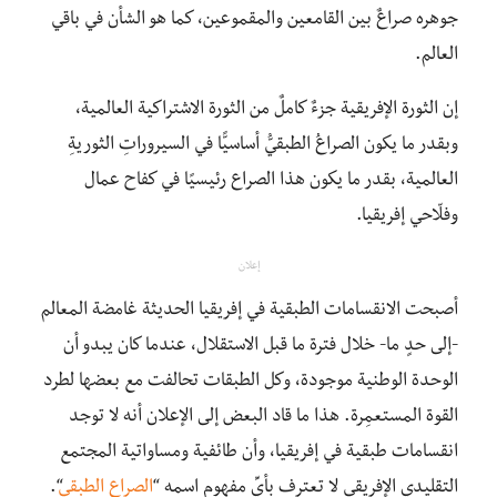
جوهره صراعٌ بين القامعين والمقموعين، كما هو الشأن في باقي
العالم.
إن الثورة الإفريقية جزءٌ كاملٌ من الثورة الاشتراكية العالمية،
وبقدر ما يكون الصراعُ الطبقيُّ أساسيًّا في السيروراتِ الثوريةِ
العالمية، بقدر ما يكون هذا الصراع رئيسيًا في كفاح عمال
وفلّاحي إفريقيا.
إعلان
أصبحت الانقسامات الطبقية في إفريقيا الحديثة غامضة المعالم
-إلى حدٍ ما- خلال فترة ما قبل الاستقلال، عندما كان يبدو أن
الوحدة الوطنية موجودة، وكل الطبقات تحالفت مع بعضها لطرد
القوة المستعمِرة. هذا ما قاد البعض إلى الإعلان أنه لا توجد
انقسامات طبقية في إفريقيا، وأن طائفية ومساواتية المجتمع
التقليدي الإفريقي لا تعترف بأيِّ مفهومٍ اسمه “
الصراع الطبقي
“.