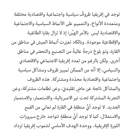
توجد في إفريقيا ظروفٌ سياسية واجتماعية واقتصادية مختلفة
ومتعددة الأنواع، والتعميم على الأنماط السياسية والاجتماعية
والاقتصادية ليس بالأمرِ الهيِّن؛ إذ لا تزال بقايا الطائفية
والإقطاعيّة موجودة. وبالكاد تغيّرت أنماط العيش في مناطق من
القارة، وتمّ بلوغ درجةً عاليةً من التصنيع والتحضر في مناطق
أخرى. ولكن بالرغم من تعدد إفريقيا الاجتماعي والاقتصادي
والسياسي، إلا أنّه من الممكن تمييز ظروف ومشاكل سياسية
واجتماعية واقتصادية محدّدة ومشتركة. هذه الظروف
والمشاكل ناتجة عن ماضٍ تقليديّ، وعن تطلعات مشتركة، وعن
التجربة المشتركة تحت نير الامبريالية، والاستعمار، والاستعمار
الجديد. لا توجد أيُّ منطقةٍ في القارة لم تعاني من القمع
والاستغلال، كما لا توجد أيُّ منطقةٍ تتواجد خارج سيروراتِ
الثورةِ الإفريقية. ووِحدة الهدف الأساسي لشعوب إفريقيا تزداد