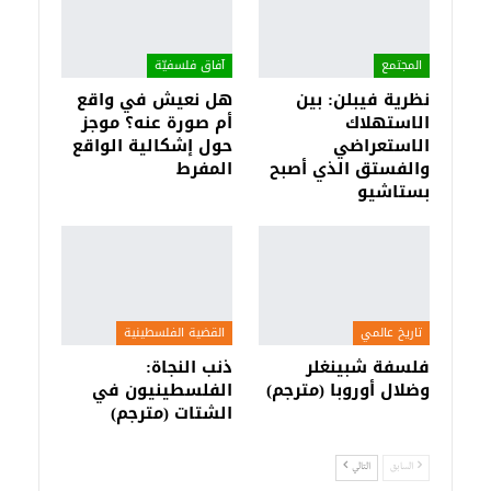
المجتمع
آفاق فلسفيّة‎
نظرية فيبلن: بين
هل نعيش في واقع
الاستهلاك
أم صورة عنه؟ موجز
الاستعراضي
حول إشكالية الواقع
والفستق الذي أصبح
المفرط
بستاشيو
تاريخ عالمي
القضية الفلسطينية
فلسفة شبينغلر
ذنب النجاة:
وضلال أوروبا (مترجم)
الفلسطينيون في
الشتات (مترجم)
السابق
التالي