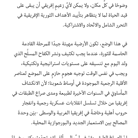
وضوحًا في كلِّ مكان، ولا يمكن لأيِّ زعيمٍ إفريقي أن يبقى على
قيد الحياة لما لا يتظاهر بتأييد الأهداف الثورية الإفريقية في
التحرر الشامل والاتّحاد والاشتراكية.
في هذا الوضع، تكون الأرضية مهيئة جيدًا للمرحلة القادمة
الحاسمة للثورة، عندما يجب تكثيف ونشر الكفاح المسلَّح الذي
ولد اليوم مع تنسيقه على مستويات استراتيجية وتكتيكية،
ويجب في نفس الوقت توجيه هجومٍ حازمٍ على الموضع لعناصر
الأقلية الرجعية الموجودة في أوساط شعوبنا؛ لأن الانكشافَ
المأساويّ في السنوات الأخيرة لطبيعة ومدى صراع الطبقات في
إفريقيا من خلال تسلسل انقلابات عسكرية رجعية وانفجار
حروب أهلية وخاصّةً في إفريقيا الغربية والوسطى -بيّن وحدةَ
المصالح بين الاستعمار الجديد والبورجوازية المحلية.