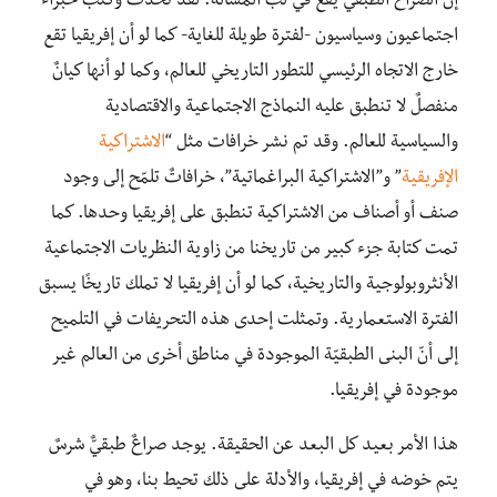
إنّ الصراعَ الطبقي يقعُ في لبِّ المسألة. لقد تحدّث وكتب خبراءٌ
اجتماعيون وسياسيون -لفترة طويلة للغاية- كما لو أن إفريقيا تقع
خارج الاتجاه الرئيسي للتطور التاريخي للعالم، وكما لو أنها كيانٌ
منفصلٌ لا تنطبق عليه النماذج الاجتماعية والاقتصادية
والسياسية للعالم. وقد تم نشر خرافات مثل “
الاشتراكية
الإفريقية
” و”الاشتراكية البراغماتية”، خرافاتٌ تلمّح إلى وجود
صنف أو أصناف من الاشتراكية تنطبق على إفريقيا وحدها. كما
تمت كتابة جزء كبير من تاريخنا من زاوية النظريات الاجتماعية
الأنثروبولوجية والتاريخية، كما لو أن إفريقيا لا تملك تاريخًا يسبق
الفترة الاستعمارية. وتمثلت إحدى هذه التحريفات في التلميح
إلى أنّ البنى الطبقيّة الموجودة في مناطق أخرى من العالم غير
موجودة في إفريقيا.
هذا الأمر بعيد كل البعد عن الحقيقة. يوجد صراعٌ طبقيٌّ شرسٌ
يتم خوضه في إفريقيا، والأدلة على ذلك تحيط بنا، وهو في