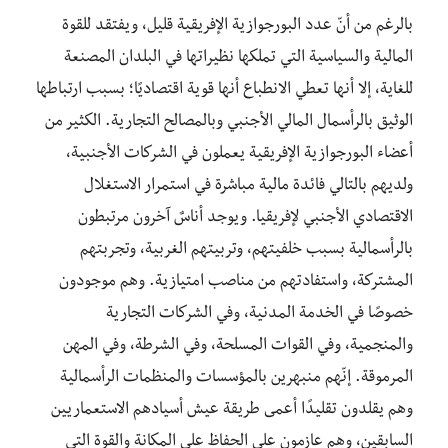
بالرغم من أنّ عدد البورجوازية الإفريقية قليل، ويفتقد للقوة
المالية والسياسية التي تملكها نظيراتها في البلدان المصنعة
للغاية، إلا أنها تعطي الانطباع أنها قوية اقتصاديًا؛ بسبب ارتباطها
الوثيق بالرأسمال المالي الأجنبي وبالمصالح التجارية. الكثير من
أعضاء البورجوازية الإفريقية يعملون في الشركات الأجنبية،
ولديهم بالتالي فائدة مالية مباشرة في استمرار الاستغلال
الاقتصادي الأجنبي لإفريقيا. ويوجد أناسٌ آخرون مرتبطون
بالرأسمالية بسبب خلفيتهم، وتربيتهم الغربية، وتجربتهم
المشتركة، واستفادتهم من مناصب امتيازية. وهم موجودون
خصوصًا في الخدمة المدنية، وفي الشركات التجارية
والمنجمية، وفي القوات المسلحة، وفي الشرطة، وفي المهن
المرموقة. إنّهم منبهرين بالمؤسسات والمنظمات الرأسمالية
وهم يقلدون تقليدًا أعمى طريقة عيش أسيادهم الاستعماريين
السابقين، وهم عازمون على الحفاظ على المكانة والقوة التي