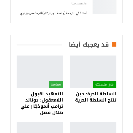
Comments
أستاذ في الترجمة (جامعة الجزائر 2) وكاتب قصص جزائري
قد يعجبك أيضا
آفاق فلسفيّة‎
سياسة
السلطة الحرة: حين
التمهيد لقبول
تنتج السلطة الحرية
اللامعقول: دونالد
ترامب أنموذجًا | علي
طلال فضل