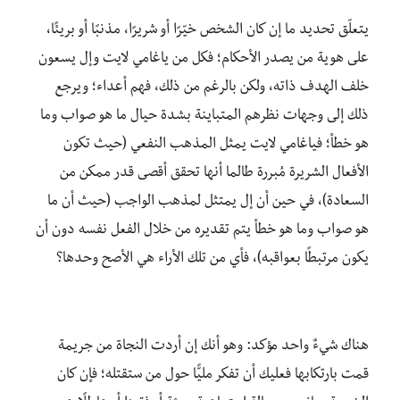
يتعلّق تحديد ما إن كان الشخص خيّرًا أو شريرًا، مذنبًا أو بريئًا،
على هوية من يصدر الأحكام؛ فكل من ياغامي لايت وإل يسعون
خلف الهدف ذاته، ولكن بالرغم من ذلك، فهم أعداء؛ ويرجع
ذلك إلى وجهات نظرهم المتباينة بشدة حيال ما هو صواب وما
هو خطأ؛ فياغامي لايت يمثل المذهب النفعي (حيث تكون
الأفعال الشريرة مُبررة طالما أنها تحقق أقصى قدر ممكن من
السعادة)، في حين أن إل يمتثل لمذهب الواجب (حيث أن ما
هو صواب وما هو خطأ يتم تقديره من خلال الفعل نفسه دون أن
يكون مرتبطًا بعواقبه)، فأي من تلك الأراء هي الأصح وحدها؟
هناك شيءٌ واحد مؤكد: وهو أنك إن أردت النجاة من جريمة
قمت بارتكابها فعليك أن تفكر مليًّا حول من ستقتله؛ فإن كان