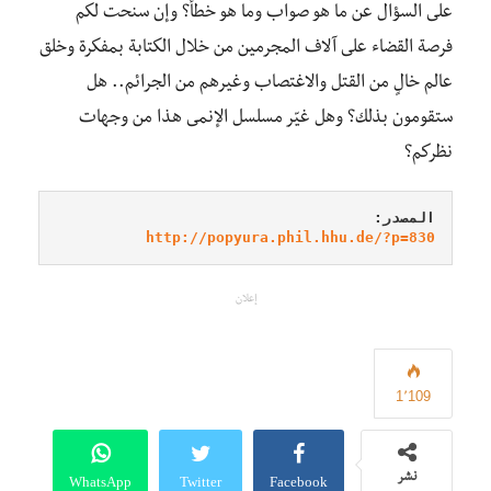
على السؤال عن ما هو صواب وما هو خطأ؟ وإن سنحت لكم
فرصة القضاء على آلاف المجرمين من خلال الكتابة بمفكرة وخلق
عالم خالٍ من القتل والاغتصاب وغيرهم من الجرائم.. هل
ستقومون بذلك؟ وهل غيّر مسلسل الإنمى هذا من وجهات
نظركم؟
المصدر:
http://popyura.phil.hhu.de/?p=830
إعلان
1٬109
WhatsApp
Twitter
Facebook
نشر