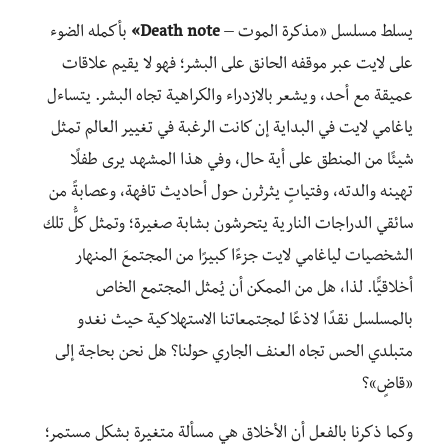
يسلط مسلسل «مذكرة الموت –
Death note»
بأكمله الضوء
على لايت عبر موقفه الحانق على البشر؛ فهو لا يقيم علاقات
عميقة مع أحد، ويشعر بالازدراء والكراهية تجاه البشر. يتساءل
ياغامي لايت في البداية إن كانت الرغبة في تغيير العالم تمثل
شيئًا من المنطق على أية حال، وفي هذا المشهد يرى طفلًا
تهينه والدته، وفتياتٍ يثرثرن حول أحاديث تافهة، وعصابةً من
سائقي الدراجات النارية يتحرشون بشابة صغيرة؛ وتمثل كلُّ تلك
الشخصيات لياغامي لايت جزءًا كبيرًا من المجتمعَ المنهار
أخلاقيًّا. لذا، هل من الممكن أن يُمثل المجتمع الخاص
بالمسلسل نقدًا لاذعًا لمجتمعاتنا الاستهلاكية حيث نغدو
متبلدي الحس تجاه العنف الجاري حولنا؟ هل نحن بحاجة إلى
«قاضٍ»؟
وكما ذكرنا بالفعل أن الأخلاق هي مسألة متغيرة بشكل مستمر؛