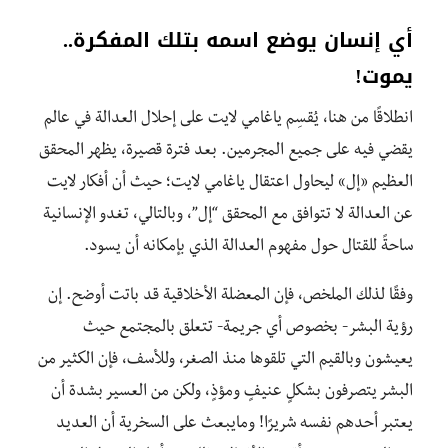
أي إنسان يوضع اسمه بتلك المفكرة..
يموت!
انطلاقًا من هنا، يُقسِم ياغامي لايت على إحلال العدالة في عالم
يقضي فيه على جميع المجرمين. بعد فترة قصيرة، يظهر المحقق
العظيم «إل» ليحاول اعتقال ياغامي لايت؛ حيث أن أفكار لايت
عن العدالة لا تتوافق مع المحقق “إل”، وبالتالي، تغدو الإنسانية
ساحةً للقتال حول مفهوم العدالة الذي بإمكانه أن يسود.
وفقًا لذلك الملخص، فإن المعضلة الأخلاقية قد باتت أوضح. إن
رؤية البشر- بخصوص أي جريمة- تتعلق بالمجتمع حيث
يعيشون وبالقيم التي تلقوها منذ الصغر، وللأسف، فإن الكثير من
البشر يتصرفون بشكلٍ عنيفٍ ومؤذٍ، ولكن من العسير بشدة أن
يعتبر أحدهم نفسه شريرًا! ومايبعث على السخرية أن العديد