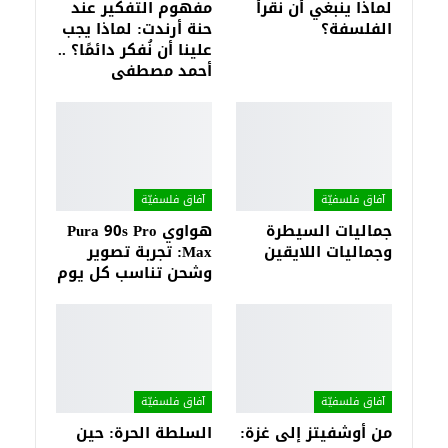
لماذا ينبغي أن نقرأ
مفهوم التفكير عند
الفلسفة؟
حنة أرندت: لماذا يجب
علينا أن نُفكر دائمًا؟ ..
أحمد مصطفى
آفاق فلسفيّة‎
آفاق فلسفيّة‎
جماليات السيطرة
هواوي Pura 90s Pro
وجماليات اللايقين
Max: تجربة تصوير
وشحن تناسب كل يوم
آفاق فلسفيّة‎
آفاق فلسفيّة‎
من أوشفيتز إلى غزة:
السلطة الحرة: حين