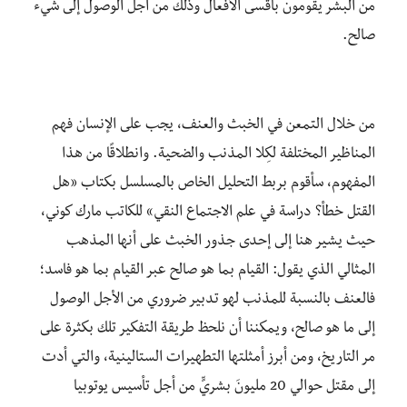
من البشر يقومون بأقسى الأفعال وذلك من أجل الوصول إلى شيء
صالح.
من خلال التمعن في الخبث والعنف، يجب على الإنسان فهم
المناظير المختلفة لكِلا المذنب والضحية. وانطلاقًا من هذا
المفهوم، سأقوم بربط التحليل الخاص بالمسلسل بكتاب «هل
القتل خطأ؟ دراسة في علم الاجتماع النقي» للكاتب مارك كوني،
حيث يشير هنا إلى إحدى جذور الخبث على أنها المذهب
المثالي الذي يقول: القيام بما هو صالح عبر القيام بما هو فاسد؛
فالعنف بالنسبة للمذنب لهو تدبير ضروري من الأجل الوصول
إلى ما هو صالح، ويمكننا أن نلحظ طريقة التفكير تلك بكثرة على
مر التاريخ، ومن أبرز أمثلتها التطهيرات الستالينية، والتي أدت
إلى مقتل حوالي 20 مليونَ بشريٍّ من أجل تأسيس يوتوبيا