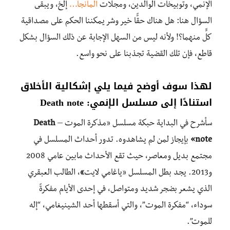
الإنمي، وتوبيخات الوالدين، ومجلات
المانجا…
إلخ، ويبقى
السؤال هنا: هل هناك حقًّا خير وشر يمكننا الحكم على مصداقية
كلٍّ منهما؟! ولأنه ليس من السهل الإجابة عن ذلك السؤال بشكل
قاطع، فإن تلك القضية تجذبنا على نحو واسع.
لهذا سوف أوضح فيما يلي إشكالية الأخلاق
استنادًا إلى مسلسل الإنمي: Death note
سأشرح في البداية حبكة مسلسل «مذكرة الموت –
Death
note»
بإيجاز لمن لم يشاهدوه. تدور أحداث المسلسل في
مجتمع بديل ومعاصر، حيث تقع الأحداث مابين عامي 2008
و2013. يجد بطل المسلسل «ياغامي لايت
»
، الطالب العبقري
الذي يشعر بضجر شديد ومتواصل، في إحدى الأيام مفكرةً
سوداء، “مفكرة الموت”، والتي أسقطها أحد الشينيغامي، “إله
للموت”.