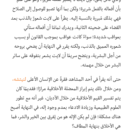
وكأي قاتل بحق، فإن لايت لا يعتبر نفسه شريرًا، وهو على علم
بأن أفعاله بالفعل شريرة؛ ولكن بما أنها تصبو للوصول إلى الصلاح
فهي بذلك مُبررة بالنسبة إليه. يطرأ على لايت شعورٌ بالذنب بعد
القضاء على ضحيته الثانية، ويدرك تمامًا أن أفعاله ستأتي
بعواقب شديدة؛ سواءٌ كانت عواقب بموجب القانون أو بسبب
شعوره العميق بالذنب، ولكنه يقرر في النهاية أن يضحي بروحه
من أجل البشرية، ويتضح سريعًا أن لايت يشعر بتفوقه على سائر
البشر من خلال مهمته.
حتى أنه يقرأ في أحد المشاهد فقرةً عن الإنسان الأعلى
لنيتشه،
ومن خلال ذلك يتم إبراز المعضلة الأخلاقية مرارًا؛ فقديمًا كان
يتم تفسير القيم الأخلاقية من خلال الأديان، غير أنه مع تطور
العلوم الطبيعية وزيادة الادعاء بعدم وجود إله، في النهاية أصبح
هناك مشكلة؛ فإن لم يكن الإله هو من يُفرق بين الخير والشر، فما
هي الأخلاق بنهاية المطاف؟