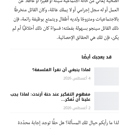
الضحية يعاني من حالة اجتماعية سيئة أو فقيرًا أو عاطلًا عن
العمل أو له سجل إجرامي أو لا يملك عائلة، وكان القاتل منخرطًا
بالاجتماعيات ومتزوجًا ولديه أطفال ويتمتع بوظيفة رائعة، فإن
ذلك القاتل سينجو بسهولة بفعلته؛ فسواءٌ كان ذلك أخلاقيًّا أم لم
يكن، فإن تلك هي الحقائق الإحصائية.
قد يعجبك أيضًا
لماذا ينبغي أن نقرأ الفلسفة؟
4 أغسطس 2026
مفهوم التفكير عند حنة أرندت: لماذا يجب
علينا أن نُفكر…
2 أغسطس 2026
لذا ما رأيكم حيال تلك المسألة؟ هل حقًّا توجد إجابة محدّدة