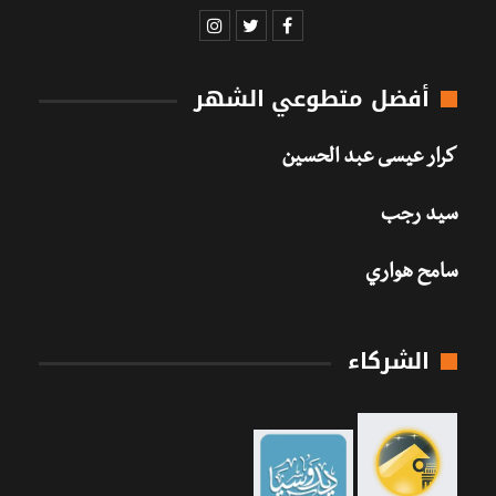
أفضل متطوعي الشهر
كرار عيسى عبد الحسين
سيد رجب
سامح هواري
الشركاء