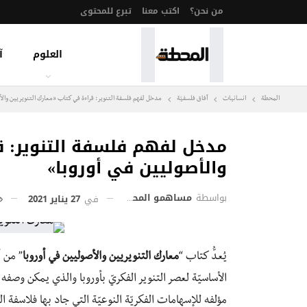
من نحن؟
اكتب معنا
تبرع للمحتوى
العلوم
آ
المحطة
انسانيات
آفاق فلسفيّة‎
مدخل لفهم فلسفة التنوير: قراءة في كتاب «معارك التنويريين والأ
مدخل لفهم فلسفة التنوير: قر
والأصوليين في أوروبا»
بواسطة
مساهمو المحطة
في
27 يناير 2021
يُعدُّ كتاب “
معارك التنويريين والأصوليين في أوروبا
” من أ
الأساسيّة لعصر التنوير الفكريّ بأوروبا والذي يمكن وص
مؤلفه للإسهامات الفكريّة النوعيّة التي جاد بها فلاسفة 