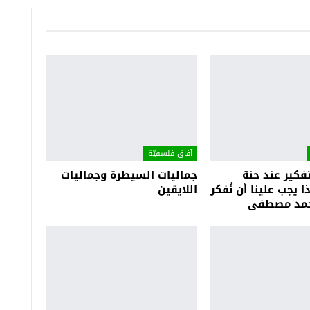
آفاق فلسفيّة‎
كير عند حنة
جماليات السيطرة وجماليات
ا يجب علينا أن نُفكر
اللايقين
 أحمد مصطفى