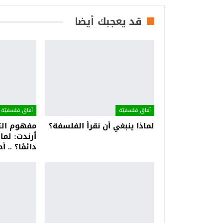
قد يعجبك أيضا
آفاق فلسفيّة‎
آفاق فلسفيّة‎
لماذا ينبغي أن نقرأ الفلسفة؟
مفهوم التف
أرندت: لماذ
دائمًا؟ ..