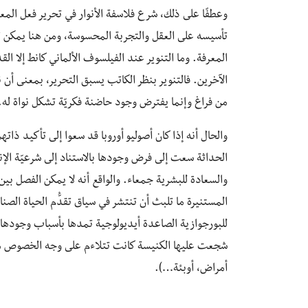
وعطفًا على ذلك، شرع فلاسفة الأنوار في تحرير فعل المعر
تأسيسه على العقل والتجربة المحسوسة، ومن هنا يمكن تفسي
المعرفة. وما التنوير عند الفيلسوف الألماني كانط إلا ا
الآخرين. فالتنوير بنظر الكاتب يسبق التحرير، بمعنى أن 
من فراغ وإنما يفترض وجود حاضنة فكريّة تشكل نواة له.
والحال أنه إذا كان أصوليو أوروبا قد سعوا إلى تأكيد ذا
الحداثة سعت إلى فرض وجودها بالاستناد إلى شرعيّة الإنج
والسعادة للبشرية جمعاء. والواقع أنه لا يمكن الفصل بين ال
المستنيرة ما تلبث أن تنتشر في سياق تقدُّم الحياة الصناعيّة
للبورجوازية الصاعدة أيديولوجية تمدها بأسباب وجودها و
شجعت عليها الكنيسة كانت تتلاءم على وجه الخصوص مع 
أمراض، أوبئة…).