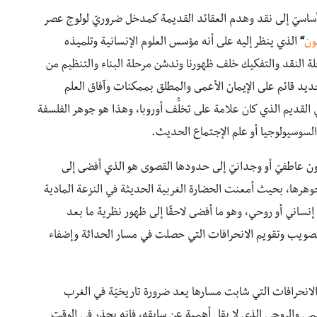
لقرن 18 قد انصرف همهم الأساسيّ إلى نقد وهدم العقائد القديمة كمدخل ضروريّ لولوج عصر
ون
“
الذي ينظر إليه على أنه مؤسس العلوم الإنسانية وتلميذه
حلة النقد والتفكيك خلف ظهورنا وندشن مرحلة البناء والتنظيم من
د قائم على الإيمان الأعمى والمطلق بممكنات وآفاق العلم
القديم الذي كان علامة على تخلُّف أوروبا، وهذا هو جوهر الفلسفة
سوسيولوجيا أو علم الإجتماع الحديث.
ن عاطفيّ أو وجدانيّ إلى حدودها القصوى هو الذي أفضى إلى
رها، بحيث أمعنت الحضارة الغربية الحديثة في النزعة المادية
اني أو روحي، وهو ما أفضى لاحقًا إلى ظهور نظرية ما بعد
لحداثة في منتصف القرن 20 كمحاولة لتصويب وتقويم الانحرافات التي حصلت في مسار الحداثة وإضفاء
 الانحرافات التي شابت مسارها يعد ضرورة تاريخيّة في الغرب
يمي والروحي الذي لا يقل أهمية عن سابقه، فإنه يحذر في الوقت