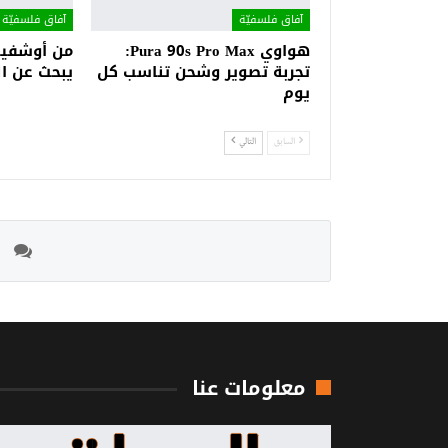
آفاق فلسفيّة‎
آفاق فلسفيّة‎
هواوي Pura 90s Pro Max:
من أوشفيتز
تجربة تصوير وشحن تناسب كل
يبحث عن ا
يوم
السابق
التالي
معلومات عنا