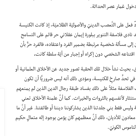
دخول غمار عصر الحداثة.
ي في أوروبا خلال القرن 17 كرَدِّ فعل على التَّعصب الدينيّ والأصوليّة الظلاميّة، إذ كانت الكنيسة
ادى فلاسفة التنوير ببلورة إيمان عقلاني حر قائم على التسامح
 إلى مسألة شخصية مرتبطة بضمير الفرد واعتقاده، فالفرد حرٌّ بأن
ه اقتناعه الشخصي دون إكراه أو إجبار من أيّة سلطة كانت
.
اق، بحيث نشأ خلال تلك الحقبة تصور جديد عن الأخلاق العلمانية أو
ي تحدٍّ صارخٍ للكنيسة، ومؤدى ذلك أنه ليس ضروريًّا أن تكون
 الفلاسفة مثلاً على ذلك بفساد طبقة رجال الدين الذين لم يمنعهم
ئثار لأنفسهم بالثروات والخيرات. كما أنَّ علمنة الأخلاق تعني
ليس فقط بني جلدتنا الذين يشاركوننا ديننا أو طائفتنا. غير أنَّ ما
 معادون للأديان، ذلك أنَّ معظمهم كان يؤمن بوجود إله متعالٍ حكيم
ناموس الكونيّ.