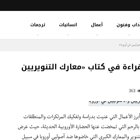
داب وفنون
أعمال
انسانيات
ترجمات
صوليين في أوروبا»
اءة في كتاب «معارك التنويريين
363
برز الأعمال التي عنيت بدراسة وتفكيك المرتكزات والمنطلقات
فه بالرحم التي تمخضت عنها الحضارة الأوروبية الحديثة، حيث عرض
التنوير والمعارك الكبرى التي خاضوها ضد أصوليي أوروبا في سبيل