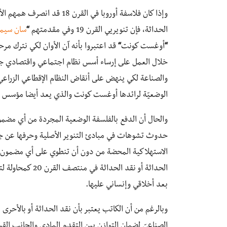
وإذا كان فلاسفة أوروبا في ا
الحداثة، فإن تنويريي القرن 19 وفي مقدمتهم
“
سان سيم
“
أوغست كونت
“
قد اعتبروا بأنه آن الأوان لكي نترك مر
خلال العمل على إرساء أسس نظام اجتماعي واقتصادي جدي
والصناعة لكي ينهض على أنقاض النظام الإقطاعي الزراعي 
الوضعيّة لرائدها أوغست كونت والذي يعد أيضا مؤسس ال
والحال أن الدفع بالفلسفة الوضعية المجردة من أي مضمو
حدوث تشوهات في مبادئ التنوير الأصلية وحرفها عن جوه
الاستهلاكية المحضة من دون أن تنطوي على أي مضمون إنس
الحداثة أو نقد ا
بعد أخلاقي وإنساني عليها.
وبالرغم من أن الكاتب يعتبر بأن نقد الحداثة أو بالأحرى
الصناعيّ لضمان التوازن بين التقدم المادي والجانب الق