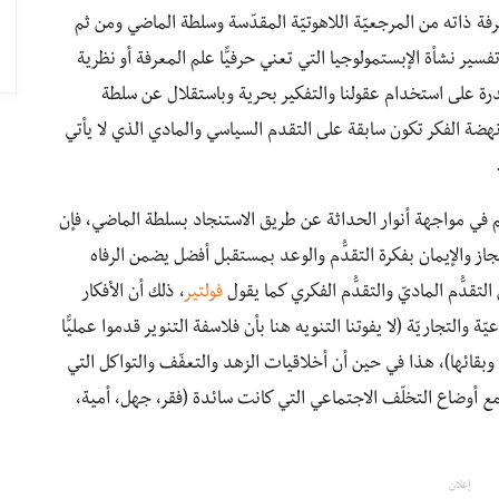
فة ذاته من المرجعيّة اللاهوتيّة المقدّسة وسلطة الماضي ومن ثم
ر نشأة الإبستمولوجيا التي تعني حرفيًّا علم المعرفة أو نظرية
لقدرة على استخدام عقولنا والتفكير بحرية وباستقلال عن سلطة
نهضة الفكر تكون سابقة على التقدم السياسي والمادي الذي لا يأتي
تهم في مواجهة أنوار الحداثة عن طريق الاستنجاد بسلطة الماضي، فإن
از والإيمان بفكرة التقدُّم والوعد بمستقبل أفضل يضمن الرفاه
تقدُّم الماديّ والتقدُّم الفكري كما يقول
فولتير
، ذلك أن الأفكار
 والتجاريّة (لا يفوتنا التنويه هنا بأن فلاسفة التنوير قدموا عمليًّا
بقائها)، هذا في حين أن أخلاقيات الزهد والتعفّف والتواكل التي
أوضاع التخلّف الاجتماعي التي كانت سائدة (فقر، جهل، أمية،
إعلان