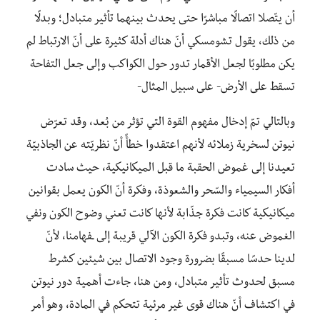
أن يتّصلا اتصالًا مباشرًا حتى يحدث بينهما تأثير متبادل؛ وبدلًا
من ذلك، يقول تشومسكي أنّ هناك أدلة كثيرة على أنّ الارتباط لم
يكن مطلوبًا لجعل الأقمار تدور حول الكواكب وإلى جعل التفاحة
تسقط على الأرض- على سبيل المثال-
وبالتالي تمّ إدخال مفهوم القوة التي تؤثر من بُعد، وقد تعرّض
نيوتن لسخرية زملائه لأنهم اعتقدوا خطأً أنّ نظريّته عن الجاذبيّة
تعيدنا إلى غموض الحقبة ما قبل الميكانيكية، حيث سادت
أفكار السيمياء والسّحر والشعوذة، وفكرة أنّ الكون يعمل بقوانين
ميكانيكية كانت فكرة جذّابة لأنها كانت تعني وضوح الكون ونفي
الغموض عنه، وتبدو فكرة الكون الآلي قريبة إلى ـفهامنا، لأنّ
لدينا حدسًا مسبقًا بضرورة وجود الاتصال بين شيئين كشرط
مسبق لحدوث تأثير متبادل، ومن هنا، جاءت أهمية دور نيوتن
في اكتشاف أنّ هناك قوى غير مرئية تتحكم في المادة، وهو أمر