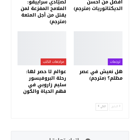
أفضل من أحسن
لصيَّادي سراييڤو:
الديكتاتوريات (مترجم)
الملامح المفزعة لمن
يقتل من أجل المتعة
(مترجم)
ترجمات
مراجعات الكتب
هل نعيش في عصر
عوالم لا حصر لها:
مظلم؟ (مترجم)
رحلة البروفيسور
سليم زاروبي في
فهم الحياة والكون
السابق
التالي