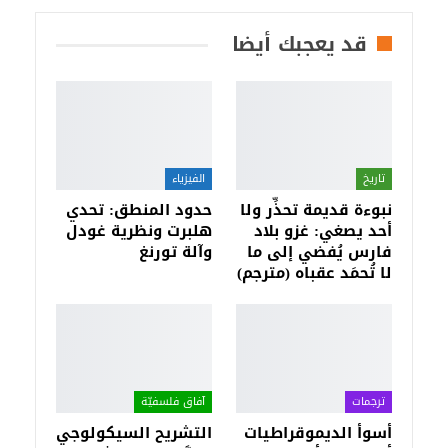
قد يعجبك أيضا
تاريخ
الفيزياء
نبوءة قديمة تحذِّر ولا
حدود المنطق: تحدي
أحد يصغي: غزو بلاد
هلبرت ونظرية غودل
فارس يُفضي إلى ما
وآلة تورنغ
لا تُحمَد عقباه (مترجم)
ترجمات
آفاق فلسفيّة‎
أسوأ الديموقراطيات
التشريح السيكولوجي