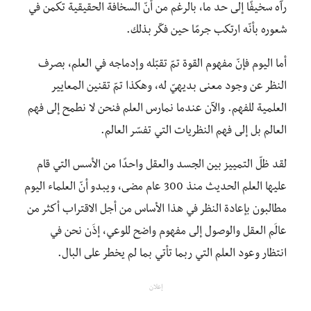
رآه سخيفًا إلى حد ما، بالرغم من أنّ السخافة الحقيقية تكمن في
شعوره بأنّه ارتكب جرمًا حين فكّر بذلك.
أما اليوم فإنّ مفهوم القوة تمّ تقبّله وإدماجه في العلم، بصرف
النظر عن وجود معنى بديهيّ له، وهكذا تمّ تقنين المعايير
العلمية للفهم. والآن عندما نمارس العلم فنحن لا نطمح إلى فهم
العالم بل إلى فهم النظريات التي تفسّر العالم.
لقد ظلّ التمييز بين الجسد والعقل واحدًا من الأسس التي قام
عليها العلم الحديث منذ 300 عام مضى، ويبدو أنّ العلماء اليوم
مطالبون بإعادة النظر في هذا الأساس من أجل الاقتراب أكثر من
عالَم العقل والوصول إلى مفهوم واضح للوعي، إذَن نحن في
انتظار وعود العلم التي ربما تأتي بما لم يخطر على البال.
إعلان