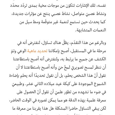
نفسه، تلك الإشارات تتكوّن من موجات مخية بمدى تردّد محدّد
ونشاط عصبيّ متواصل، نشاط عصبي ينتج عن مؤثرات جديدة،
كما يحدث حين نستمع لنغمة غير متوقّعة وسط سيل من
النغمات المتشابهة.
وبالرغم من هذا التقدّم، يظلّ هناك تساؤل، لنفترض أنه في
مرحلة ما في المستقبل، أصبح بإمكاننا
تحديد ماهية
الوعي وتمّ
الكشف عن جميع ما يرتبط به، ولنفترض أنه أصبح باستطاعتنا
أن ننظر لمسح تصويريّ لمخّ حيّ وأنه أصبح باستطاعتنا لا أن
نقول أنّ هذا الشخص يحلم، بل أن نقول تحديدًا أنه يحلم بإضاءة
الشموع الموجودة على كيكة عيد ميلاده الثاني عشر. وطبيعيّ
في ضوء ما نشهده من تطوّر علميّ أن نقول أنّ الحصول على
معرفة علمية بهذه الدقة هو مما يمكن تصوره في الوقت الحاضر،
لكن يبقي التساؤل حاضرا المشكلة هل هذا يقربنا من معرفة ما