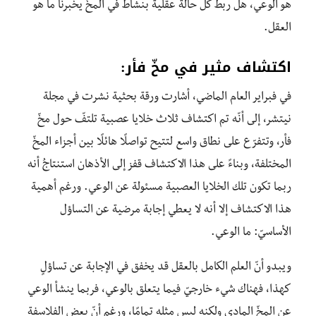
هو الوعي، هل ربط كلّ حالة عقلية بنشاط في المخّ يخبرنا ما هو
العقل.
اكتشاف مثير في مخّ فأر:
في فبراير العام الماضي، أشارت ورقة بحثية نشرت في مجلة
نيتشر، إلى أنّه تم اكتشاف ثلاث خلايا عصبية تلتفّ حول مخّ
فأر، وتتفرّع على نطاق واسع لتتيح تواصلًا هائلًا بين أجزاء المخّ
المختلفة، وبناءً على هذا الاكتشاف قفز إلى الأذهان استنتاجُ أنه
ربما تكون تلك الخلايا العصبية مسئولة عن الوعي. ورغم أهمية
هذا الاكتشاف إلا أنه لا يعطي إجابة مرضية عن التساؤل
الأساسيّ: ما الوعي.
ويبدو أنّ العلم الكامل بالعقل قد يخفق في الإجابة عن تساؤلٍ
كهذا، فهناك شيء خارجيّ فيما يتعلق بالوعي، فربما ينشأ الوعي
عن المخّ المادي ولكنه ليس مثله تمامًا، ورغم أنّ بعض الفلاسفة