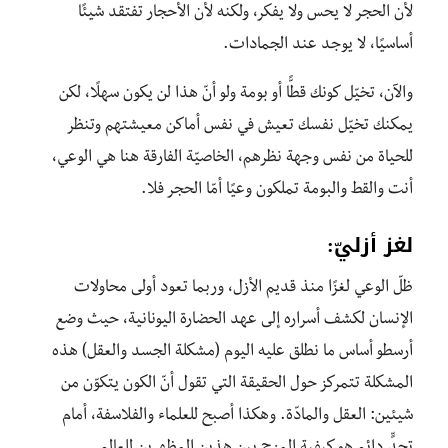
لأن الحجر لا يحس ولا يفكر، ولكنه لأن الأحجار تفتقد شيئًا
أساسيًا، لا يوجد عند الجمادات.
والآن، تخيّل كونك قطًّا أو بومة ولو أنّ هذا لن يكون سهلًا، لكن
يمكنك تخيّل نفسك تعيش في نفس أماكن معيشتهم وتنظر
للحياة من نفس وجهة نظرهم، الخاصيّة الفارقة هنا هي الوعي،
أنت والقط والبومة تملكون وعيًا أمّا الحجر فلا.
لغز أزليّ:
ظلّ الوعي لغزًا منذ قديم الأزل، وربما تعود أولى محاولات
الإنسان لكشف أسراره إلى عهد الحضارة اليونانية، حيث وضع
أرسطو أساس ما نطلق عليه اليوم (مشكلة الجسد والعقل) هذه
المشكلة تتمركز حول الحقيقة التي تقول أنّ الكون يتكوّن من
شيئين: العقل والمادّة. وهكذا أصبح للعلماء والفلاسفة، أمام