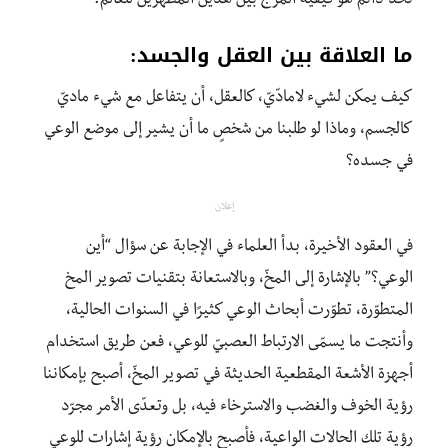
تحدٍّ دائم هو كيفية المزج بين هذين المظهرين للعالم.
ما العلاقة بين العقل والجسد:
كيف يمكن لشيء لامادّيّ، كالعقل، أن يتفاعل مع شيء ماديّ
كالجسم، وماذا لو طلبنا من شخصٍ ما أن يشير إلى موضع الوعي
في جسده؟
إعلان
في العقود الأخيرة، بدأ العلماء في الإجابة عن سؤال “أين
الوعي؟” بالإشارة إلى المخّ، وبالاستعانة بتقنيات تصوير المخ
المتطوّرة، تطوّرت أبحاث الوعي كثيرًا في السنوات الحالية،
وأنتجت ما يسمّى الارتباط العصبيّ للوعي، فعن طريق استخدام
أجهزة الأشعة المقطعية الحديثة في تصوير المخّ، أصبح بإمكاننا
رؤية الخوف والغضب والاسترخاء فيه، بل وتعدّى الأمر مجرّد
رؤية تلك الحالات الواعية، فأصبح بالإمكان رؤية إشارات للوعي