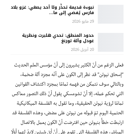
نبوءة قديمة تحذِّر ولا أحد يصغي: غزو بلاد
فارس يُفضي إلى ما…
29 مايو 2026
حدود المنطق: تحدي هلبرت ونظرية
غودل وآلة تورنغ
20 أبريل 2026
فعلى الرّغم من أنّ الكثير يشيرون إلى أنّ مؤسس العلم الحديث
“إسحاق نيوتن” قد نظر إلى الكون على أنّه مجرّد آلة ضخمة،
وبالتالي سوف نتمكن من فهمه تمامًا بمجرّد اكتشاف القوانين
التي تحكم عمله، إلا أنّ تشومسكي يقول أنّ ذلك التصور معاكس
تمامًا لرؤية نيوتن الحقيقية، وما تقول به الفلسفة الميكانيكية
الحتمية اليوم تمّ قبوله من نيوتن على مضض، وهذه الفلسفة قد
ارتبطت خطأً بنيوتن حين افترضت أنّ الكون يعمل بالاتصال
المباشر، هذه الفلسفة التي تقوم على أنّ أيّ شيئين لابدّ لهما أوّلًا