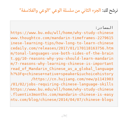
نرشح لك:
الجزء الثاني من سلسلة الوعي “الوعي والفلاسفة”
المصادر:

https://www.bu.edu/wll/home/why-study-chinese/
ps://www.thoughtco.com/mandarin-timeframes-2279615
in-chinese-learning-tips/how-long-to-learn-chinese
sciencedaily.com/releases/2017/01/170118163756.htm
ne.com/tonal-languages-use-both-sides-of-the-brain/
accent.gg/10-reasons-why-you-should-learn-mandarin/
se.com/7-reasons-why-learning-chinese-is-important
he_spread_of_Mandarin_Chinese_as_a_global_language
search?%3Fq=chinese+native+speaker&iuchoicehistory=
https://cn.hujiang.com/new/p1141903/
/2018/01/02/jobs-requiring-chinese-language-skills/
https://www.bu.edu/wll/home/why-study-chinese/
//www.fluentin3months.com/mandarin-chinese-is-easy/
.fluentu.com/blog/chinese/2014/04/07/chinese-blogs/
إعلان