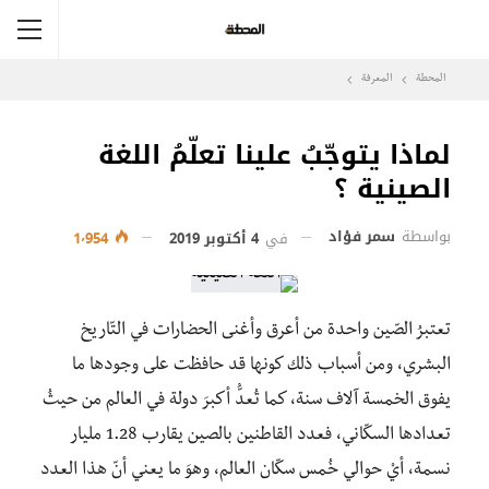
المحطة
المعرفة
لماذا يتوجّبُ علينا تعلّمُ اللغة
الصينية ؟
بواسطة
سمر فؤاد
في
4 أكتوبر 2019
1٬954
تعتبرُ الصّين واحدة من أعرق وأغنى الحضارات في التّاريخ
البشري، ومن أسباب ذلك كونها قد حافظت على وجودها ما
يفوق الخمسة آلاف سنة، كما تُعدُّ أكبرَ دولة في العالم من حيثُ
تعدادها السكّاني، فعدد القاطنين بالصين يقارب 1.28 مليار
نسمة، أيْ حوالي خُمس سكّان العالم، وهوَ ما يعني أنّ هذا العدد