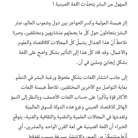
المهول من البشر يتحدّث اللغة الصينية !
إثرَ هيمنة العولمة وكسرِ الحواجز بين دول وشعوب العالم، صار
البشرُ يتجادلونَ حول كلّ ما يجعلهم متشابهين ومختلفين، وصرنا
نلاحظُ أنّ هذا الجدال يشملُ كلّ المجالات كالاقتصاد والعلوم
والأعمال، وقد قاد كلّ هذا إلى التأثير بشكل واضحٍ على اللغة
بشكلٍ إيجابيّ وسلبيّ في آن.
إلى جانب انتشار اللغات بشكلٍ ملحوظٍ ورغبة البشر في التعلّم
بغاية التواصل مع الآخرين المختلفين، نلاحظُ هيمنة اللغات
الأكثر قوّة وتأثيرا على حساب اللغات الأضعف، وبالنظر إلى النموّ
الهائل للاقتصاد الصيني وغزوٍ هذه الدولة للسوق العالميّة
وتقدمّها في المجالات العلمية والتقنية والثقافية والفنية، يتوقّع
الخبراء أن اللغة الصينية هي لغة القرن الواحد والعشرين، أي
أنّها ستتمكّنُ من العبورِ والانتشارِ بسرعة بسبب تفوّقها