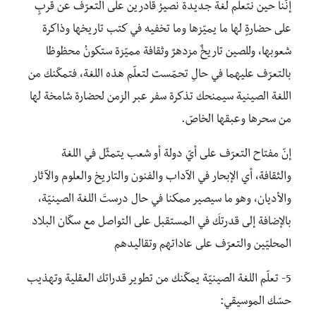
إنّنا حين نتعلّم لغة جديدة نصيرُ قادرين على التعرّف عن قربٍ
على حضارةٍ لها ما يميّزها وما تخفيه في كتب تاريخها وذاكرة
شعوبها، وللصين تاريخٌ مزدهرٌ وثقافة مميّزة ستكونُ محظوظا
بالتعرّف عليهما في حالِ تحمّست لتعلّم هذه اللغة، فتمكّنك من
اللغة الصينية سيمنحك تذكرة سفر عبر الزمن لحضارة شامخة لها
من سحرها وعبقها الخاصّ.
إنّ مفتاح التعرّف على أيّ دولة أو شعب يتمثّل في اللغة
والثقافة، أي الإبحار في الآداب والفنون والتاريخ والعلوم والآثار
والأديان، وهو ما سيصير ممكنا في حال درستَ اللغة الصينيّة،
بالإضافة إلى قدرتكَ في المستقبل على التواصل مع سكّان البلاد
المحليّين والتعرّف على عاداتهم وتقاليدهم
5- تعلّم اللغة الصينيّة يمكّنك من تطوير قدراتك العقلية وتهذيب
حسّك الموسيقي: