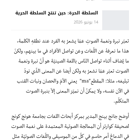
السلطة الحرة: حين تنتج السلطة الحرية
14 يونيو 2026
تعبّر نبرة ونغمة الصوتِ عمّا يشعرُ به الفرد عند نطقهِ الكلمة،
هذا ما نعرفهُ عن اللّغات وعن تواصل الأفراد في ما بينهم، ولكنّ
ما يُضاف أثناء تواصل النّاس باللغة الصينيّة هو أنّ نبرة ونغمة
الصوت تعبّر عمّا نشعرُ به ولكن أيضا عن المعنى الذّي نودّ
تبليغه، مثلا: المقطع”ma” يعني الأمّ والحصان ونبات القنب
في الآن نفسه، ولا يمكنُ أن نميّز المعنى إلاّ بنبرة الصوت
المتكلّم.
أوضح جانج بينج المدير بمركز أبحاث اللغات بجامعة هونج كونج
لصحيفة كوارتز أن المعالجة الصوتية المعتمدة على نغمة الصوت
في الدماغ أمر حاسم في كلّ من الموسيقى واللّغات الصوتيّة مثل