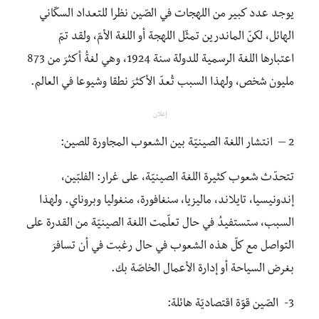
يوجد عدد كبير من اللهجات في الصّين نظرا للتعداد السكّاني
الهائل، لكنّ الماندرين تمثّل اللهجة أو اللغة الأمّ، ولقد تمّ
اعتبارها اللغة الرسمية للدولة سنة 1924، وهي لغةُ أكثرَ من 873
مليون شخص، ولهذا السبب تُعدّ الأكثرَ نطقا وشيوعا في العالم.
إعلان
2 – انتشار اللغة الصينيّة بين الشعوب المجاورة للصين:
تتحدّث شعوب كثيرة اللغة الصينيّة، على غرار: الفلبّين،
إندونيسيا، تايلاند، ماليزيا، سنغافورة، منغوليا وبروناي. ولهذا
السبب، ستستفيدُ في حال تعلّمت اللغة الصينيّة من القدرة على
التواصل مع كلّ هذه الشعوب في حال رغبت في أن تسافرَ
بغرض السياحة أو إدارة الأعمال الخاصّة بك.
3- الصّين قوّة اقتصاديّة هائلة: