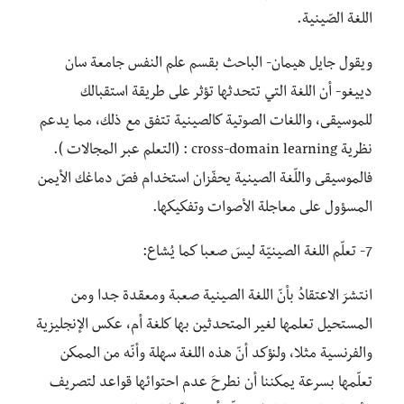
اللغة الصّينية.
ويقول جايل هيمان- الباحث بقسم علم النفس جامعة سان
دييغو- أن اللغة التي تتحدثها تؤثر على طريقة استقبالك
للموسيقى، واللغات الصوتية كالصينية تتفق مع ذلك، مما يدعم
نظرية cross-domain learning : (التعلم عبر المجالات ).
فالموسيقى واللّغة الصينية يحفّزان استخدام فصّ دماغك الأيمن
المسؤول على معاجلة الأصوات وتفكيكها.
7- تعلّم اللغة الصينيّة ليسَ صعبا كما يُشاع:
انتشرَ الاعتقادُ بأنّ اللغة الصينية صعبة ومعقدة جدا ومن
المستحيل تعلمها لغير المتحدثين بها كلغة أم، عكس الإنجليزية
والفرنسية مثلا، ولنؤكد أنّ هذه اللغة سهلة وأنّه من الممكن
تعلّمها بسرعة يمكننا أن نطرحَ عدم احتوائها قواعد لتصريف