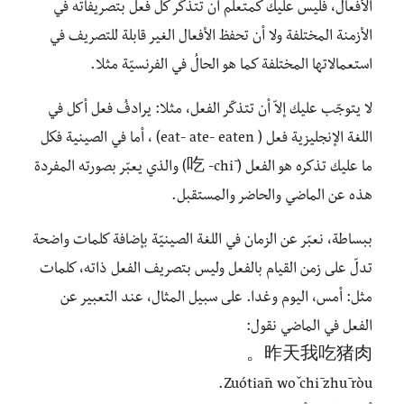
الأفعال، فليس عليك كمتعلّم أن تتذكّر كل فعل بتصريفاته في
الأزمنة المختلفة ولا أن تحفظ الأفعال الغير قابلة للتصريف في
استعمالاتها المختلفة كما هو الحالُ في الفرنسيّة مثلا.
لا يتوجّب عليك إلاّ أن تتذكّر الفعل، مثلا: يرادفُ فعل أكل في
اللغة الإنجليزية فعل ( eat- ate- eaten) ، أما في الصينية فكل
ما عليك تذكره هو الفعل ( 吃 -chī) والذي يعبّر بصورته المفردة
هذه عن الماضي والحاضر والمستقبل.
ببساطة، نعبّر عن الزمان في اللغة الصينيّة بإضافة كلمات واضحة
تدلّ على زمن القيام بالفعل وليس بتصريف الفعل ذاته، كلمات
مثل: أمس، اليوم وغدا. على سبيل المثال، عند التعبير عن
الفعل في الماضي نقول:
昨天我吃猪肉。
Zuótiān wǒ chī zhū ròu.