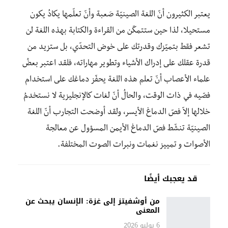
يعتبر الكثيرون أنّ اللغة الصينيّة صَعبة وأنّ تعلّمها يكادُ يكون
مستحيلا، لذا حين ستتمكّن من القراءة والكتابة بهذه اللغة لن
تشعر فقط بتميّزك وقدرتك على خوض التحدّي، بل ستزيد من
قدرة عقلك على إدراك الأشياء وتطوير مهاراته، فلقد اعتبر بعضُ
علماء الأعصاب أنّ تعلم هذه اللغة يحفّز دماغك على استخدام
فصّيه في ذات الوقت، والحالُ أنّ لغات كالإنجليزية لا نستخدمُ
خلالها إلاّ فصّ الدماغ الأيسر، ولقد أوضحت التجارب أنّ اللغة
الصينيّة تنشّط فصّ الدماغ الأيمن المسؤول عن معالجة
الأصوات و تمييز نغمات ونبرات الصوت المختلفة.
قد يعجبك أيضًا
من أوشفيتز إلى غزة: الإنسان يبحث عن
المعنى
6 يوليو 2026