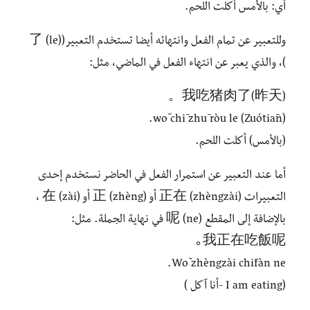
أي: بالأمس أكلت اللحم.
وللتعبير عن تمام الفعل وانتهائه أيضا تستخدم التعبير(了 (le)
)، والذي يعبر عن انتهاء الفعل في الماضي، مثل:
(昨天)我吃猪肉了。
(Zuótiān) wǒ chī zhū ròu le.
(بالأمس) أكلت اللحم.
أما عند التعبير عن استمرار الفعل في الحاضر نستخدم إحدى
التعبيرات 正在 (zhèngzài) أو 正 (zhèng) أو 在 (zài) ،
بالإضافة إلى المقطع 呢 (ne) في نهاية الجملة. مثل:
我正在吃飯呢｡
Wǒ zhèngzài chīfàn ne.
(I am eating -أنا آكل )