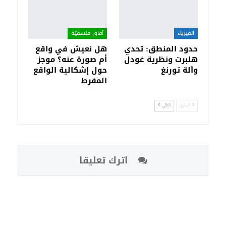
الفيزياء
آفاق فلسفيّة‎
حدود المنطق: تحدي
هل نعيش في واقع
هلبرت ونظرية غودل
أم صورة عنه؟ موجز
وآلة تورنغ
حول إشكالية الواقع
المفرط
السابق
التالي
اترك تعليقا