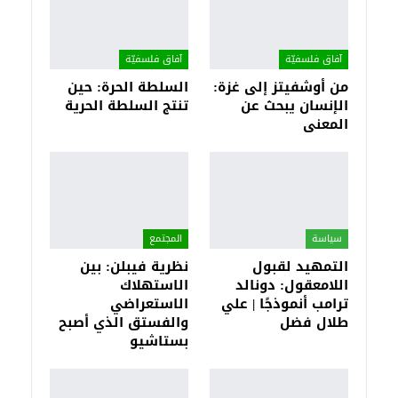
آفاق فلسفيّة‎
آفاق فلسفيّة‎
من أوشفيتز إلى غزة:
السلطة الحرة: حين
الإنسان يبحث عن
تنتج السلطة الحرية
المعنى
سياسة
المجتمع
التمهيد لقبول
نظرية فيبلن: بين
اللامعقول: دونالد
الاستهلاك
ترامب أنموذجًا | علي
الاستعراضي
طلال فضل
والفستق الذي أصبح
بستاشيو