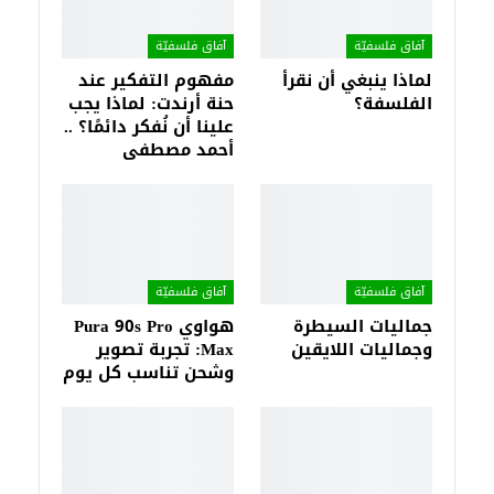
آفاق فلسفيّة‎
آفاق فلسفيّة‎
لماذا ينبغي أن نقرأ
مفهوم التفكير عند
الفلسفة؟
حنة أرندت: لماذا يجب
علينا أن نُفكر دائمًا؟ ..
أحمد مصطفى
آفاق فلسفيّة‎
آفاق فلسفيّة‎
جماليات السيطرة
هواوي Pura 90s Pro
وجماليات اللايقين
Max: تجربة تصوير
وشحن تناسب كل يوم