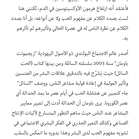
فأعتقد أنه ارتفاع هرمون الأوكسيتوسين في الدم، لكنني هنا
لست بصدد الكلام عن مفهوم الحب ولا عن أنواعه، بل أنا بصدد
الكلام عن نظرة الناس له في عصرنا الحالي وتأثيرهم ثم تأثرهم
به.
أصدر عالم الاجتماع البولندي ذو الأصول اليهودية “زيجمونت
باومان” سنة 2003 سلسلته السائلة ومن بينها كتاب (الحبّ
السائل) حيث يُشَرِّح فيه بالتدقيق علاقات البشر من الجنسين
وتأثير العولمة في إعادة قولبة مشاعر الناس، ووصف “السائل”
جاء كتعبير عن هشاشة الحب في أيام عصر ما بعد الحداثة أي
عصر الكورونا. يرى باومان أن الحداثة أدت إلى تغيير معايير
المشاعر عند الناس حيث ساهم التطور المتسارع لآليات الإنتاج
الصناعي وكذلك التغير الجذري في الفكر البشري الاجتماعي في
تشويه مفهوم الحب لدى البشر وهذا بدوره ما انعكس بالسلب