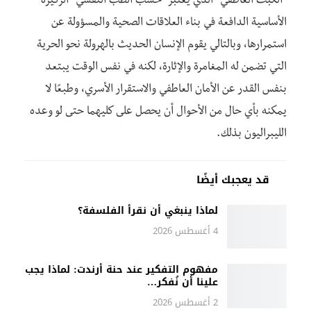
“الكبت العاطفي” الذي يعتبر -حسب الطب النفسي- الركيزة
الأساسية الدافعة في بناء العلاقات الصحية والمسؤولة عن
استمرارها، وبالتالي يقوم الإنسان الحديث بالهرولة نحو الحرية
التي تضمن له المغامرة والإثارة، لكنه في نفس الوقت يبتعد
بنفس القدر عن الأمان العاطفي والاستقرار الأسري، وطبعًا لا
يمكنه بأي حال من الأحوال أن يحصل على كليهما حتى لو وعده
الليبراليون بذلك.
قد يعجبك أيضًا
لماذا ينبغي أن نقرأ الفلسفة؟
4 أغسطس 2026
مفهوم التفكير عند حنة أرندت: لماذا يجب
علينا أن نُفكر…
2 أغسطس 2026