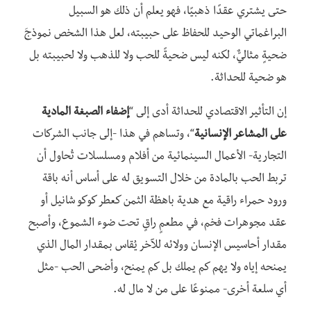
حتى يشتري عقدًا ذهبيًا، فهو يعلم أن ذلك هو السبيل
البراغماتي الوحيد للحفاظ على حبيبته، لعل هذا الشخص نموذجَ
ضحيةٍ مثاليٌّ، لكنه ليس ضحيةً للحب ولا للذهب ولا لحبيبته بل
هو ضحية للحداثة.
إن التأثير الاقتصادي للحداثة أدى إلى “
إضفاء الصبغة المادية
على المشاعر الإنسانية
“،
وتساهم في هذا -إلى جانب الشركات
التجارية- الأعمال السينمائية من أفلام ومسلسلات تُحاول أن
تربط الحب بالمادة من خلال التسويق له على أساس أنه باقة
ورود حمراء راقية مع هدية باهظة الثمن كعطر كوكو شانيل أو
عقد مجوهرات فخم، في مطعمٍ راقٍ تحت ضوء الشموع، وأصبح
مقدار أحاسيس الإنسان وولائه للآخر يُقاس بمقدار المال الذي
يمنحه إياه ولا يهم كم يملك بل كم يمنح، وأضحى الحب -مثل
أي سلعة أخرى- ممنوعًا على من لا مال له.