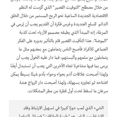
من خلال مصطلح “التوقيت القصير” الذي كُرّست له النظم
الاقتصادية الجديدة الساعية نحو الربح المستمر من خلال الخلق
الدائم للسلع الجديدة وغرس فكرة أن القديم يجب أن يُرمى في
المزبلة، إنه المبدأ الذي يطبقه مصممو الأزياء تحت كذبة
“الموضة”. هذا التأقيت القصير قام بالتأثير بدوره على الفكر
الجماعي للأفراد فأصبح الناس يتعاملون مع بعضهم مثل ما
يتعاملون مع سلعهم وألبستهم، فما دار عليه الحَولُ يجب أن
يرمى بما فيها مشاعرنا تجاه الآخرين التي يجب أن تستبدل أيضًا
ولهذا أصبحت علاقات آدم بحواء وحواء بآدم شيئًا بسيطًا يمكن
افتتاحه ثم تجاوزه بسهولة، ولهذا أصبحت دار الزواج هشة
سرعان ما تسقط تحت أول قطرة من مطر المشكلات.
الشيء الذي لعب دورًا كبيرًا في تسهيل الارتباط وفك
الارتباط بين الناس هو “رقمنة العلاقات” فوسائل التواصل