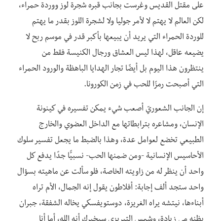
على مقتل القديس وغرست بجانب قبره شجرة لوز ووردة حمراء،
لكن العالم لا يهتم لا لأمر جوليا ولا لشجرة اللوز بقدر ما يهتم
للوردة الحمراء التي يريد أن يبيعها بأكبر قدر في موسم ربح لا
يضيعه عاقل، لهذا ليس العشاق ورجال الكنيسة فقط من
ينتظرون هذا اليوم بل أيضًا تجار الهدايا الباهظة والورود الحمراء
التي أصبحت رمزًا للحب في زمن الكورونا.
إن الجانب الشعوريّ أصعب شيء يمكن تفسيره في كينونة
الإنسان، ومشاعره بترابطاتها مع الداخل العضوي والخارج
الطبيعي تخضع لعوامل عدة، وهذا بالضبط ما يجعل تفسير سلوك
الأحاسيس الإنسانية -ومن ضمنها الحب- نسبيًّا جدًا يدفع كل
واحد أن ينظر له من زاويته الخاصة، فلو سألت عن ماهيته بسؤال
واحد ستجد ألف إجابة: أفلاطون يقول إنه الجمال، الأم تراه
أبناءها، نيتشه يراه الغريزة، دوستويفسكي يخاله الشفقة، جبران
يظنه مي زيادة، وشمس التبريزي سيخبرك أنه الله، أما أنا