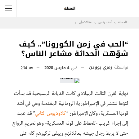
المحطة
آداب وفنون
مقالات رأي
“الحب في زمن الكورونا”.. كيف
شوّهت الحداثة مشاعر الناس؟
بواسطة
رمزي بوودن
في
4 مارس 2020
234
نهاية القرن الثالث الميلادي كانت الديانة المسيحية قد بدأت
لتوّها تنتشر في الإمبراطورية الرومانية المقدسة وهي في أشد
قوتها العسكرية، وكان الإمبراطور “
كلاوديوس الثاني
” قد عمد
إلى إجراء غريب -للحفاظ على قوته العسكرية- وهو تحريم الزواج
حتى لا يربط رجال جيشه بعائلاتهم ويبقى تركيزهم كله على