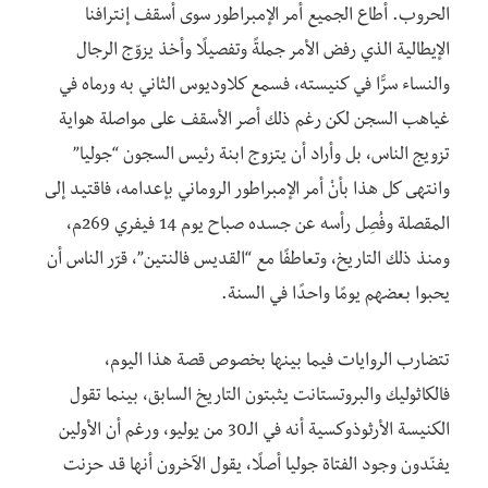
الحروب. أطاع الجميع أمر الإمبراطور سوى أسقف إنترافنا
الإيطالية الذي رفض الأمر جملةً وتفصيلًا وأخذ يزوّج الرجال
والنساء سرًّا في كنيسته، فسمع كلاوديوس الثاني به ورماه في
غياهب السجن لكن رغم ذلك أصر الأسقف على مواصلة هواية
تزويج الناس، بل وأراد أن يتزوج ابنة رئيس السجون “جوليا”
وانتهى كل هذا بأنْ أمر الإمبراطور الروماني بإعدامه، فاقتيد إلى
المقصلة وفُصِل رأسه عن جسده صباح يوم 14 فيفري 269م،
ومنذ ذلك التاريخ، وتعاطفًا مع “القديس فالنتين”، قرّر الناس أن
يحبوا بعضهم يومًا واحدًا في السنة.
تتضارب الروايات فيما بينها بخصوص قصة هذا اليوم،
فالكاثوليك والبروتستانت يثبتون التاريخ السابق، بينما تقول
الكنيسة الأرثوذوكسية أنه في الـ30 من يوليو، ورغم أن الأولين
يفنّدون وجود الفتاة جوليا أصلًا، يقول الآخرون أنها قد حزنت