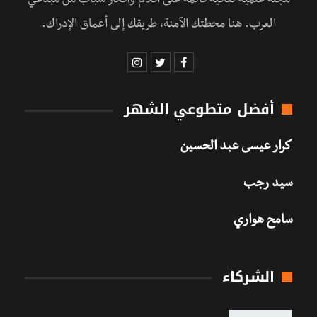
مجلة علمية ثقافية قائمة على أقلام وأفكار شباب من مبدعي
العرب. هنا محطتك الآمنة، طريقك إلى أعماق الإدراك.
أفضل متطوعي الشهر
كرار عيسى عبد الحسين
سيد رجب
سامح هواري
الشركاء