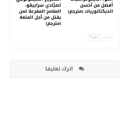
أفضل من أحسن
لصيَّادي سراييڤو:
الديكتاتوريات (مترجم)
الملامح المفزعة لمن
يقتل من أجل المتعة
(مترجم)
السابق
التالي
اترك تعليقا