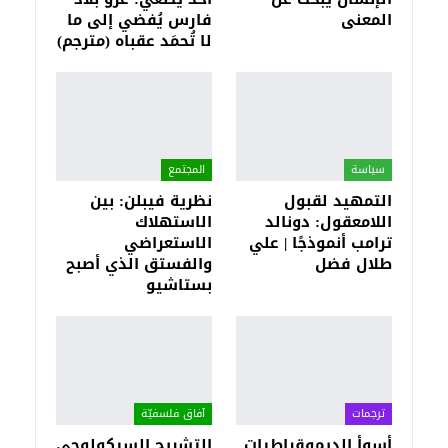
المعنى
فارس يُفضي إلى ما
لا تُحمَد عقباه (مترجم)
سياسة
المجتمع
التمهيد لقبول
نظرية فيبلن: بين
اللامعقول: دونالد
الاستهلاك
ترامب أنموذجًا | علي
الاستعراضي
طلال فضل
والفستق الذي أصبح
بستاشيو
ترجمات
آفاق فلسفيّة‎
أسوأ الديموقراطيات
التشريح السيكولوجي