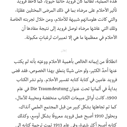
هذه العملية، لطالما كان فرويد حالمًا حيويًا، كما لاحظ فرويد
تأثير الأحلام على مرضاه بما في ذلك المرضى المختلين عقليًا،
والتي كانت هلوساتهم شبيهة للأحلام، ومن خلال تجربته الخاصة
وتلك التي عاشها مرضاه توصل فرويد إلى نتيجة مفادها أن
الأحلام في معظمها ما هي إلا تعبيرات لرغباتٍ مكبوتة.
إعلان
انطلاقًا من إيمانه الخالص بأهمية الأحلام ووعيّه بأنه لم يكتب
عنها أحدٌ الكثير، ولو حتى شيئًا يتعلق بهذا الخصوص، فقد قضى
فرويد عامين في كتابة كتابه تفسير الأحلام. وتم نشر الكتاب
بدايةً في ألمانيا تحت عنوان Die Traumdeutung في عام
1900، كانت أوائل مبيعات الكتاب منخفضة ومخيبة للآمال،
كما تم تجاهلها بشكل كبير من قبل المجتمع العلمي آنذاك،
وبحلول 1910 أصبح عمل فرويد معروفًا بشكل أوسع، وكذلك
كتابه أصبح أكثر شهرة، وفي عام 1913 تمت ترجمة كتابه إلى