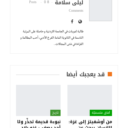
ليلى سلامة
0
8 Posts
Comments
طالبة لغويات في الجامعة الاردنية و حاصلة على المرتبة
التاسعة في الثانوية العامة الفرع الأدبي، أحب المطالعة و
القراءة في شتى المجالات .
قد يعجبك أيضا
آفاق فلسفيّة‎
تاريخ
من أوشفيتز إلى غزة:
نبوءة قديمة تحذِّر ولا
الإنسان يبحث عن
أحد يصغي: غزو بلاد