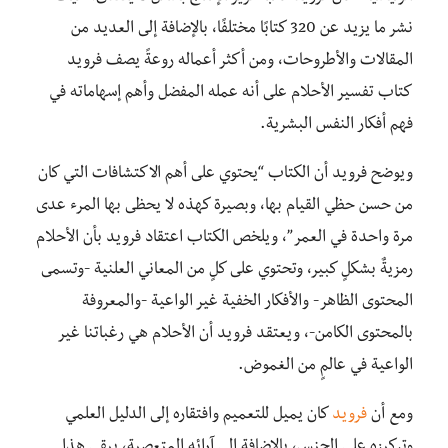
نشر ما يزيد عن 320 كتابًا مختلفًا، بالإضافة إلى العديد من
المقالات والأطروحات، ومن أكثر أعماله روعةً يصف فرويد
كتاب تفسير الأحلام على أنه عمله المفضل وأهم إسهاماته في
فهم أفكار النفس البشرية.
ويوضح فرويد أن الكتاب “يحتوي على أهم الاكتشافات التي كان
من حسن حظي القيام بها، وبصيرة كهذه لا يحظى بها المرء عدى
مرة واحدة في العمر”، ويلخص الكتاب اعتقاد فرويد بأن الأحلام
رمزيةٌ بشكلٍ كبير، وتحتوي على كلٍ من المعاني العلنية -وتسمى
المحتوى الظاهر- والأفكار الخفية غير الواعية -والمعروفة
بالمحتوى الكامن-، ويعتقد فرويد أن الأحلام هي رغباتنا غير
الواعية في عالمٍ من الغموض.
ومع أن
فرويد
كان يميل للتعميم وافتقاره إلى الدليل العلمي
وتركيزه على الجنس، بالإضافة إلى آرائه المتعصبة، يبقى هذا