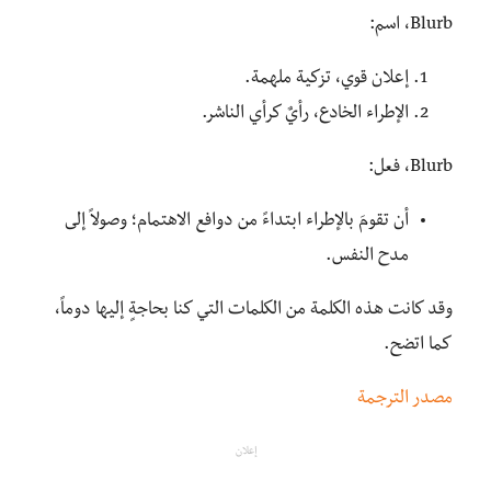
Blurb، اسم:
إعلان قوي، تزكية ملهمة.
الإطراء الخادع، رأيٌ كرأي الناشر.
Blurb، فعل:
أن تقومَ بالإطراء ابتداءً من دوافع الاهتمام؛ وصولاً إلى
مدح النفس.
وقد كانت هذه الكلمة من الكلمات التي كنا بحاجةٍ إليها دوماً،
كما اتضح.
مصدر الترجمة
إعلان