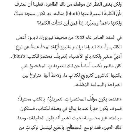
ولكن بغض النظر عن موقفك من تلك الظاهرة، فعلينا أن نعترفَ
بأنَّ الكلمةَ المعبرةَ عنها (blurb) مثالية، قد تكون سمجة قليلاً،
ولكنها ناعمةٌ ومعبِّرة. إذاً فمن أين نشأت الكلمة؟
في العدد الصادر عام 1922 من صحيفة نيويورك تايمز: أعطى
الكاتب وأستاذ الدراما براندر ماثيوز قُرَّاءَه لمحةً عامةً عن نوعٍ
أدبيٍّ صغيرٍ ولكنه بالغ الأهمية، (تعريفٌ مختصرٌ للكتب: blurb).
كان ماثيوز يكتب أساساً عن تلك التعريفاتِ المختصرةِ التي
يكتبها الناشرون كترويجٍ لكتابٍ ما، ولاحظَ أنها تتراوحُ بين
الصراحة والمبالغة المُضَلِّلة.
«عندما يكون مؤلِّفُ المختصراتِ التعريفيَّةِ بالكتب محترفاً؛
فسوف يكون حذِراً عندما يبالغ في وصفه للكتاب، فستكون
مبالغته غيرَ محسوسة بحيث نشعر أنه يقول الحقيقة»، ومنذ
ذلك الحين، فقد توسع المصطلَح، بالطبع ليشمل تزكياتٍ من