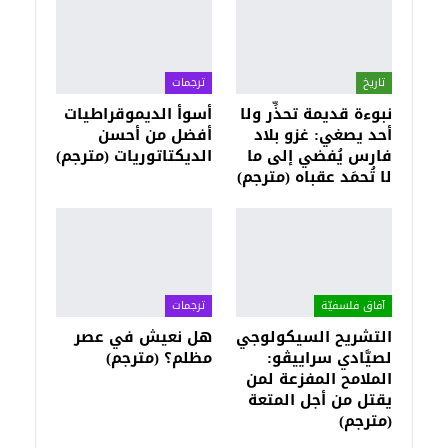
تاريخ
ترجمات
نبوءة قديمة تحذِّر ولا
أسوأ الديموقراطيات
أحد يصغي: غزو بلاد
أفضل من أحسن
فارس يُفضي إلى ما
الديكتاتوريات (مترجم)
لا تُحمَد عقباه (مترجم)
آفاق فلسفيّة‎
ترجمات
التشريح السيكولوجي
هل نعيش في عصر
لصيَّادي سراييڤو:
مظلم؟ (مترجم)
الملامح المفزعة لمن
يقتل من أجل المتعة
(مترجم)