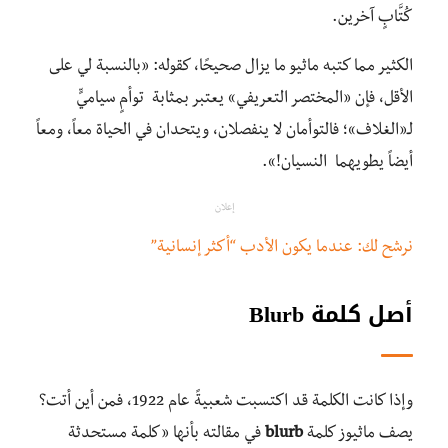
كُتَّابٍ آخرين.
الكثير مما كتبه ماثيو ما يزال صحيحًا، كقوله: «بالنسبة لي على
الأقل، فإن «المختصر التعريفي» يعتبر بمثابة توأمٍ سياميٍّ
لـ«الغلاف»؛ فالتوأمان لا ينفصلان، ويتحدان في الحياة معاً، ومعاً
أيضاً يطويهما النسيان!».
إعلان
نرشح لك: عندما يكون الأدب “أكثر إنسانية”
أصل كلمة Blurb
وإذا كانت الكلمة قد اكتسبت شعبيةً عام 1922، فمن أين أتت؟
يصف ماثيوز كلمة
blurb
في مقالته بأنها «كلمة مستحدثة