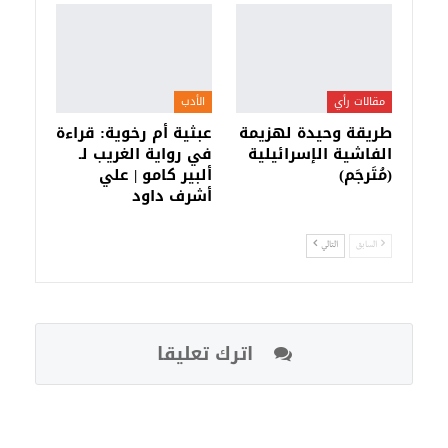
مقالات رأي
الأدب
طريقة وحيدة لهزيمة
عبثية أم رخوية: قراءة
الفاشية الإسرائيلية
في رواية الغريب لـ
(مُتَرجَم)
ألبير كامو | علي
أشرف داود
السابق
التالي
اترك تعليقا