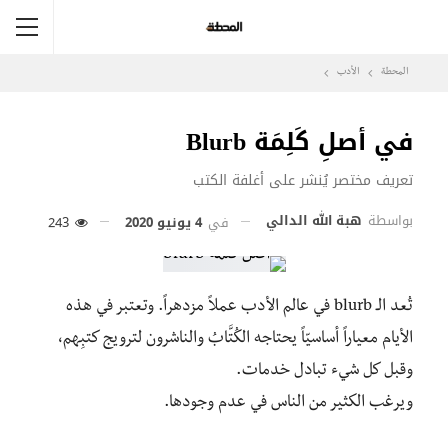
المحطة
الأدب
في أصلِ كَلِمَة Blurb
تعريف مختصر يُنشر على أغلفة الكتب
بواسطة
هبة الله الدالي
في
4 يونيو 2020
243
تُعد الـ blurb في عالم الأدب عملاً مزدهراً. وتعتبر في هذه
الأيام معياراً أساسيّاً يحتاجه الكُتَّابُ والناشرون لترويج كتبِهم،
وقبل كل شيء تبادل خدمات.
ويرغب الكثير من الناس في عدم وجودها.