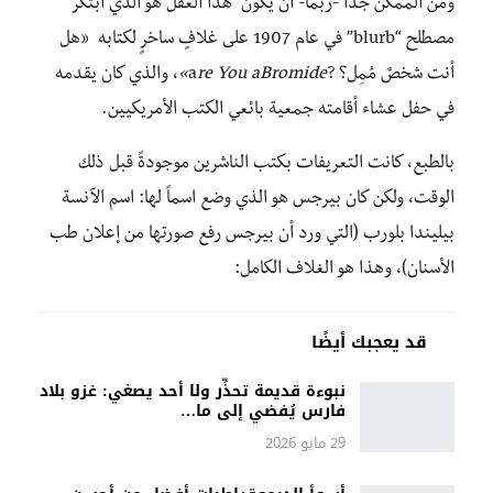
ومن الممكن جدا -ربما- أن يكون هذا العقلُ هو الذي ابتكر
مصطلح “blurb” في عام 1907 على غلافٍ ساخرٍ لكتابه «هل
أنت شخصٌ مُمِل؟ ?a
re You aBromide»
، والذي كان يقدمه
في حفل عشاء أقامته جمعية بائعي الكتب الأمريكيين.
بالطبع، كانت التعريفات بكتب الناشرين موجودةً قبل ذلك
الوقت، ولكن كان بيرجس هو الذي وضع اسماً لها: اسم الآنسة
بيليندا بلورب (التي ورد أن بيرجس رفع صورتها من إعلان طب
الأسنان)، وهذا هو الغلاف الكامل:
قد يعجبك أيضًا
نبوءة قديمة تحذِّر ولا أحد يصغي: غزو بلاد
فارس يُفضي إلى ما…
29 مايو 2026