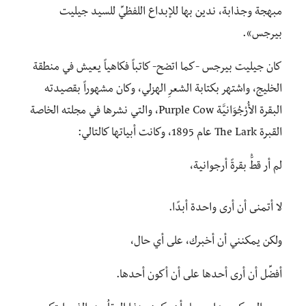
مبهجة وجذابة، ندين بها للإبداع اللفظيِّ للسيد جيليت
بيرجس».
كان جيليت بيرجس -كما اتضح- كاتباً فكاهياً يعيش في منطقة
الخليج، واشتهر بكتابة الشعرِ الهزلي، وكان مشهوراً بقصيدته
البقرة الأُرْجُوَانيَّة Purple Cow، والتي نشرها في مجلته الخاصة
القبرة The Lark عام 1895، وكانت أبياتها كالتالي:
لم أر قطُّ بقرةً أرجوانية،
لا أتمنى أن أرى واحدة أبدًا.
ولكن يمكنني أن أخبرك، على أي حال،
أفضِّل أن أرى أحدها على أن أكون أحدها.