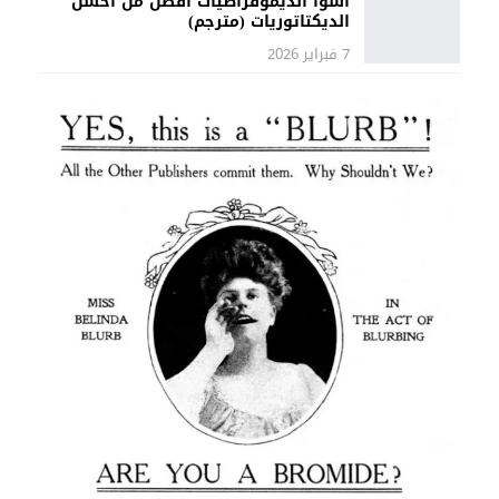
أسوأ الديموقراطيات أفضل من أحسن
الديكتاتوريات (مترجم)
7 فبراير 2026