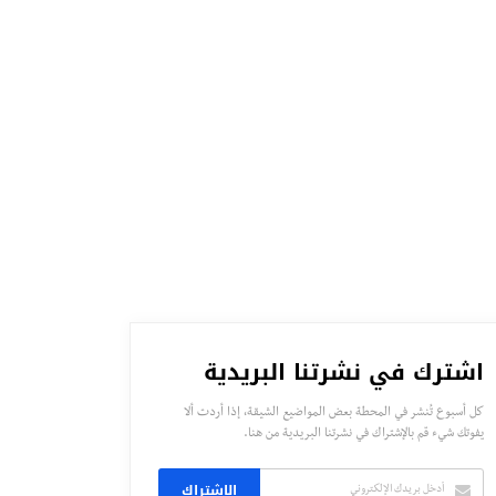
اشترك في نشرتنا البريدية
كل أسبوع تُنشر في المحطة بعض المواضيع الشيقة، إذا أردت ألا
يفوتك شيء قم بالإشتراك في نشرتنا البريدية من هنا.
الاشتراك