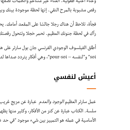
وغناء أغنية طفولية. الغناء غير متناغم والكلمات نصفها 
رقص مشبوبة بالمرح النقي. إنها لحظة موجودة بينك وبين
فجأة، تلاحظ أن هناك رجلا جالسًا على المقعد أمامك. يحاو
رآك في لحظة جنونك العظيم. تحمر خجلا وتتحول رقصتك 
soi” و”لنفسه – pour-soi”، وهي أفكار يتردد صداها لدى كثيرين وهي مركزية لفلسفة العرق والنسوية أيضًا.
أعيش لنفسي
عمل سارتر العظيم
الوجود والعدم
عبارة عن مزيج غريب م
سلسة. الكتاب عبارة عن كنز من الأفكار، وكثير منها يظه
الأساسية في عمله هو التمييز بين شيء موجود “في حد ذاته” (En-Soi) و”لذاته” (oi