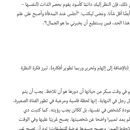
ذلك، فإن النظر إليك دائمًا كأسود يقوم بحصر الذات (لنفسها –
ها كشيء (في ذاته – En-soi) – ولكنه أيضًا أقل شأنا. ومضى ليكتب: “أجلس عند المدفأة وأصبح على علم
هذا الحد، فمن يستطيع أن يخبرني ما هو الجمال؟”.
إضافة إلى إلهام وتحرير وربما تطوير أفكاره). تبرز فكرة النظرة
علم في وقت مبكر من حياتها أن دورها هو أن تلاحَظ. يجب أن يتم
جل في النهاية. إنها لحظة قاسية ومرعبة في تطور الفتاة الصغيرة،
وجودة كشخص في نفسها، بل ككائن يجب رؤيته. كما كتبت دي
 لم يعد تعبيرا واضحا عن شخصيتها. يصبح غريبًا عليها وفي الوقت
احقها العيون ويصبح جسدها عرضة للتعليقات؛ تود أن تصبح غير