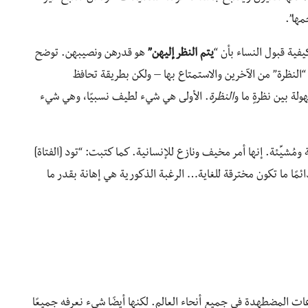
مها”.
يفية قبول النساء بأن “
يتم النظر إليهن”
هو قدرهن ونصيبهن. توضح
النظرة” من الآخرين والاستمتاع بها – ولكن بطريقة تحافظ
ة بين نظرةٍ ما و
النظرة
. الأولى هي شيء لطيف نسبيًا، وهي شيء
 ومُشيِّئة. إنها أمر مخيف ونازع للإنسانية. كما كتبت: “تود [الفتاة]
ائمًا ما تكون مخترقة للغاية… الرغبة الذكورية هي إهانة بقدر ما
ات المضطهدة في جميع أنحاء العالم. لكنها أيضًا شيء نعرفه جميعًا