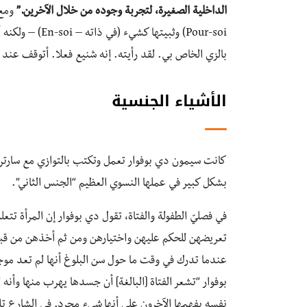
الداخلية الصغيرة، لتجربة وجوده من خلال الآخرين.”
ومع 
Pour-soi) وثبيت
بالزي الخاص بي. لقد رأيته. إنه شنيع فعلا. أتوقف عند 
الأشياء الجنسية
كانت سيمون دي بوفوار تعمل وتكتب بالتوازي مع سارتر (بال
بشكل كبير في عملها النسوي العظيم “الجنس الثاني”.
في فصليّ الطفولة والفتاة، تقول دي بوفوار إن المرأة تت
تعريضهن للحكم عليهن واختيارهن ومن ثم أخذهن من قبل ر
عندما تدرك في وقت ما حول سن البلوغ أنها لم تعد م
بوفوار “تشعر الفتاة [البالغة] أن جسدها يهرب منها وأنه
نفسه يفهمها الآخرون على أنها
شيء
مجرد. في الشارع تل