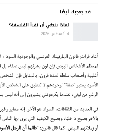
قد يعجبك أيضًا
لماذا ينبغي أن نقرأ الفلسفة؟
4 أغسطس 2026
أعاد فرانتز فانون المارتينك الفرنسي والوجودية السوداء ا
لمعظم الأشخاص البيض فإن لون بشرتهم ليس صفة، بل الو
أغلبية وأصحاب سلطة لعدة قرون. بالمقابل فإن الشخص ا
الأسود يعتبر “صفة” لوجودهم لا تنطبق على الشخص الأب
الرغم من لوني، عندما يكرهونني يشيرون إلى أنه ليس بسب
في العديد من الثقافات، السواد هو الآخر. إنه مغاير وغي
بالآخر يصبح داخليًا، ويصبح الكيفية التي يرى بها الناس
أو زملائهم البيض. كما قال فانون: “
طالما أن الرجل الأسو