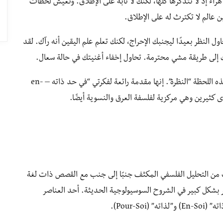
هراء إذ لا تتذكرها كلها، لكنك لا تأبه على الإطلاق. وتعيش لحظات
 عالم لا تكترث له على الإطلاق.
ل النظر بعيدًا ليجنبك الإحراج، لكنك تعلم علم اليقين أنه رآك. لقد
إلى طريقة مشي محترمة. تحاول إخفاء أغنيتك في حالة سعال.
أطلق الفيلسوف الوجودي الفرنسي جان بول سارتر على هذه اللحظة “النظرة”. إنها مقدمة رائعة لفكرتي “في حد ذاته – en-
ن التحليل الفلسفي المكثف جنبًا إلى جنب مع القصص ذات لغة
ر بشكل كبير في الشروح السوسيولوجية الحديثة. أحد العناصر
Pour-S).