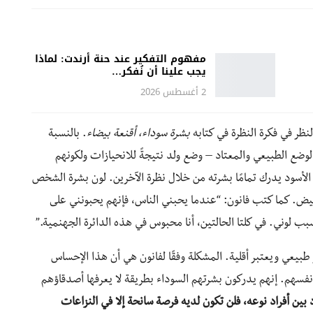
مفهوم التفكير عند حنة أرندت: لماذا
يجب علينا أن نُفكر…
2 أغسطس 2026
لنظر في فكرة النظرة في كتابه
بشرة سوداء، أقنعة بيضاء
. بالنسبة
ضع الطبيعي والمعتاد – وضع ولد نتيجةً للانحيازات ولكونهم
لأسود يدرك تمامًا بشرته من خلال نظرة الآخرين. لون بشرة الشخص
يض. كما كتب فانون: “عندما يحبني الناس، فإنهم يحبونني على
ب لوني. في كلتا الحالتين، أنا محبوس في هذه الدائرة الجهنمية.”
ر طبيعي ويعتبر أقلية. المشكلة وفقًا لفانون هي أن هذا الإحساس
 أنفسهم. إنهم يدركون بشرتهم السوداء بطريقة لا يعرفها أصدقاؤهم
د بين أفراد نوعه، فلن تكون لديه فرصة سانحة إلا في النزاعات