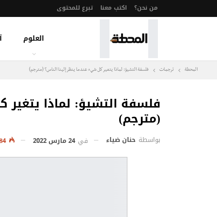
من نحن؟
اكتب معنا
تبرع للمحتوى
العلوم
آ
المحطة
ترجمات
فلسفة التشيؤ: لماذا يتغير كل شيء عندما ينظر إلينا الناس؟ (مترجم)
فلسفة التشيؤ: لماذا يتغير ك
(مترجم)
بواسطة
حنان ضياء
في
24 مارس 2022
2٬484