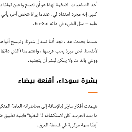
أحد التداعيات الضخمة لهذا هو أن نصبح واعين تمامًا بأج
كبير. إنه مجرد امتداد لي. عندما يرانا شخص آخر، يأت
عليه – مثل الشيء في ذاته En-Soi.
عندما يحدث هذا، نجد أننا نسدل شعرنا، ونمسح أفواهنا،
لأنفسنا. نحن ميزة يجب عرضها ، واهتمامنا (الذي دائمًا 
ووعي بالذات ولا يمكن لبشر أن يتجنبه.
بشرة سوداء، أقنعة بيضاء
هيمنت أفكار سارتر (بالإضافة إلى محاضراته العامة المتكر
ما بعد الحرب. كان لاستكشافه لـ”النظرة” قابلية تطبيق ض
أيضًا سمة مركزية في فلسفة العرق.