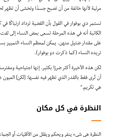
مرئية لأنها خائفة من أن تصبح جسدًا وتخشى أن تظهر لح
تستمر دي بوفوار في القول بأن القضية تزداد ارتباكًا في ك
الكاتبة أنه في هذه المرحلة تسعى بعض النساء إلى لفت “
على مقدار ضئيل منهن. يمكن لمعظم النساء التمييز بسهول
تريده النساء (كما ذكرت دو بوفوار).
لكن هذه الأخيرة أكثر ضررًا بكثير. إنها اجتياحية ومفترسة
أن تُرى فقط بالقدر الذي تظهر فيه نفسها: [لكن] العيون د
هي تكريم.”
النظرة في كل مكان
النظرة هي شيء ينفر ويحكم ويقلل من الأقليات أو الجماع