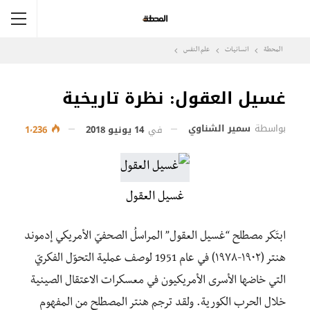
المحطة
انسانيات
علم النفس
غسيل العقول: نظرة تاريخية
بواسطة
سمير الشناوي
في
14 يونيو 2018
1٬236
غسيل العقول
ابتَكر مصطلح “غسيل العقول” المراسلُ الصحفيّ الأمريكي إدموند
هنتر (١٩٠٢-١٩٧٨) في عام 1951 لوصف عملية التحوّل الفكريّ
التي خاضها الأسرى الأمريكيون في معسكرات الاعتقال الصينية
خلال الحرب الكورية. ولقد ترجم هنتر المصطلح من المفهوم