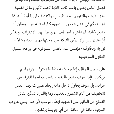
الأعصاب الروسي بإجراء عدد من التجارب أثبتت إمكانية أن
تجعل الناس يُدلون باعترافات كاذبة تحت تأثير وسائل نفسية
منها الإيحاء والتنويم المغناطيسي. واكتشف لوريا أيضًا أنه إذا
تمّ التحكّم في عقل شخص ما بصورة كافية، فإنه من الممكن أن
يشعر بكافة المشاعر والعواطف المرتبطة بهذا الاعتراف. ويذكر
أنّ هناك تقارير لا يمكن التأكد من صحّتها تمامًا تفيد مشاركة
لوريا، وباڤلوڤ -مؤسس علم النفس السلوكي- في برامج غسيل
العقول السوفيتية.
على سبيل المثال، إذا جعلتَ شخصًا ما يعترف بجريمة لم
يرتكبها، فإنه سوف يشعر بالندم والذنب تجاه ما اقترفه من
جرائم، بل سوف يحاول داخل ذاته إيجاد مبررات لهذا العمل
للتخفيف من آلام الشعور بالذنب. وما بالك إذ تمكّن القاتل
الفعليّ من التأثير على الشهود أيضًا. مرعب لأنّ هذا يعني هروب
المجرم، مائة في المائة، من أيّ جريمة يرتكبها.