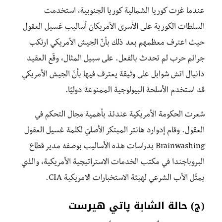
عندما غزت كوريا الشمالية كوريا الجنوبية، استخدمت
السلطات الكورية على الأسرى الأمريكان أساليب غسيل العقول
حيث اعترف معظمهم بعد ذلك بأنّ الجيش الأمريكي ارتكب
جرائم حرب لم تحدث بالفعل. على سبيل المثال، وقّع العقيد
دانيال اتش شوابل على وثيقة يعترف فيها بأنّ الجيش الأمريكي
قد استخدم الأسلحة البيولوجية الممنوعة دوليًا.
شعرت الحكومة الأمريكية عندئذ بأهمية مجال التحكم في
العقول. وقام إدوارد هانتر المبتكر الأصليّ لكلمة غسيل العقول
Brainwashing بدراسات هذه الأساليب بوصفه مدير قطاع
البروباجندا في مكتب الخدمات الاستراتيجية الأمريكية، والذي
يمثّل الأب الشرعي لهيئة الاستخبارات الامريكية CIA.
(ج) حالة الشابة پاتي هيرست