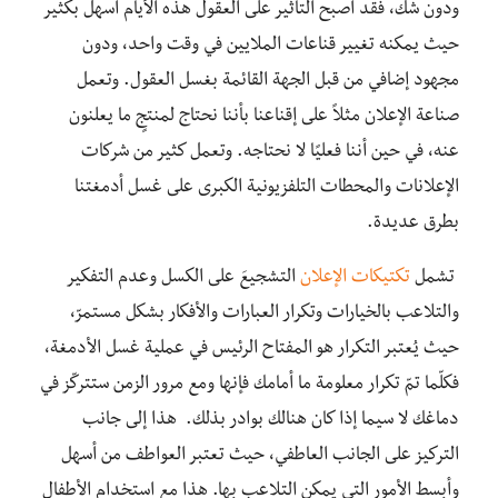
ودون شكّ، فقد أصبح التأثير على العقول هذه الأيام أسهل بكثير
حيث يمكنه تغيير قناعات الملايين في وقت واحد، ودون
مجهود إضافي من قبل الجهة القائمة بغسل العقول. وتعمل
صناعة الإعلان مثلاً على إقناعنا بأننا نحتاج لمنتجٍ ما يعلنون
عنه، في حين أننا فعليًا لا نحتاجه. وتعمل كثير من شركات
الإعلانات والمحطات التلفزيونية الكبرى على غسل أدمغتنا
بطرق عديدة.
تشمل
تكتيكات الإعلان
التشجيعَ على الكسل وعدم التفكير
والتلاعب بالخيارات وتكرار العبارات والأفكار بشكل مستمرّ،
حيث يُعتبر التكرار هو المفتاح الرئيس في عملية غسل الأدمغة،
فكلّما تمّ تكرار معلومة ما أمامك فإنها ومع مرور الزمن ستتركّز في
دماغك لا سيما إذا كان هنالك بوادر بذلك. هذا إلى جانب
التركيز على الجانب العاطفي، حيث تعتبر العواطف من أسهل
وأبسط الأمور التي يمكن التلاعب بها. هذا مع استخدام الأطفال