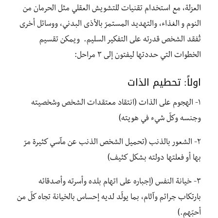
العزلة، مع استخدام تقنيات للتشويش العقلي مثل الحرمان من
النوم و الغذاء، والتهديد المستمرّ بالأذى البدني، ووسائل أخرى
تُفقد الشخص قدرته على التفكير السليم. ويمكن تقسيم
الخطوات التي حددتها ليفتون إلى ٣ مراحل:
اولاً: تحطيم الذات
١- الهجوم على الذات (انتقاد معتقدات الشخص وشخصيته
وجنسه وكلّ شيء في هويته)
٢- الشعور بالذنب (تحميل الشخص الذنب عن مآسي كثيرة مرّ
بها أو فعلتها دولته بشكل كثيف)
٣- خيانة النفس (إجباره على اتهام بلده وأسرته وأصدقائه
بارتكاب جرائم وآثام، بما يولّد لديه إحساس بالخيانة تجاه كلّ من
أحبّهم.)