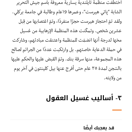
اختطفت منظمةٌ تايلندية يساريةً معروفة باسم جيش التحرير
الشابة “پاتي هيرست”، وعمرها ١9عام وطالبة في جامعة بركلي.
ولقد تمّ احتجاز هيرست حجزًا منفردًا، وتمّ اغتصابها من قِبل
عشرين شخص. وتمكّنت هذه المنظمة الإرهابية من غسيل
مخها لدرجة أنها انضمّت للمنظمة واعتنقت مبادئهم، وشاركت
في حملة الدعاية خاصتهم. بل وارتكبت عددًا من الجرائم لصالح
هذه المجموعة، منها سرقة بنك. وتمّ القبض عليها والحكم عليها
بالسّجن لمدة ٣٥ عام حتى أفرج عنها بيل كلينتون في آخر يوم
من ولايته.
٣- أساليب غسيل العقول
قد يعجبك أيضًا