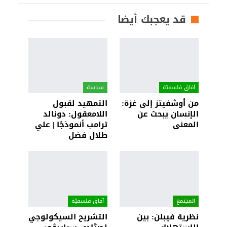
قد يعجبك أيضا
آفاق فلسفيّة‎
سياسة
من أوشفيتز إلى غزة:
التمهيد لقبول
الإنسان يبحث عن
اللامعقول: دونالد
المعنى
ترامب أنموذجًا | علي
طلال فضل
المجتمع
آفاق فلسفيّة‎
نظرية فيبلن: بين
التشريح السيكولوجي