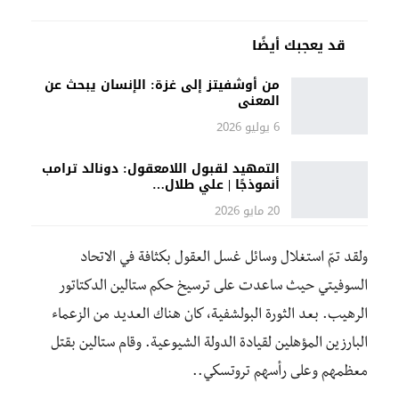
قد يعجبك أيضًا
من أوشفيتز إلى غزة: الإنسان يبحث عن
المعنى
6 يوليو 2026
التمهيد لقبول اللامعقول: دونالد ترامب
أنموذجًا | علي طلال…
20 مايو 2026
ولقد تمّ استغلال وسائل غسل العقول بكثافة في الاتحاد
السوفيتي حيث ساعدت على ترسيخ حكم ستالين الدكتاتور
الرهيب. بعد الثورة البولشفية، كان هناك العديد من الزعماء
البارزين المؤهلين لقيادة الدولة الشيوعية. وقام ستالين بقتل
معظمهم وعلى رأسهم تروتسكي..