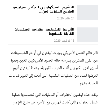
التشريح السيكولوجي لصيَّادي سراييڤو:
الملامح المفزعة لمن…
24 يناير 2026
الأنوميا الاجتماعية: متلازمة المجتمعات
القابلة للسقوط
13 نوفمبر 2025
قام عالم النفس الأمريكي روبرت ليفتون في أواخر الخمسينات
من القرن العشرين بدراسة حالة الجنود الأمريكيين الذين وقعوا
أسرى لدى الكوريين أثناء الحرب الكورية. ولاحظ ليفتون أنهم
تعرضوا لعدد من العمليات النفسية التي أدّت إلى تغيير قناعات
العديد منهم.
ولقد حدّد ليفتون الخطوات أو العمليات التي تتضمنتها عملية
غسل العقول، والتي كانت تُمارس مع الأسرى في مناخ تامّ من