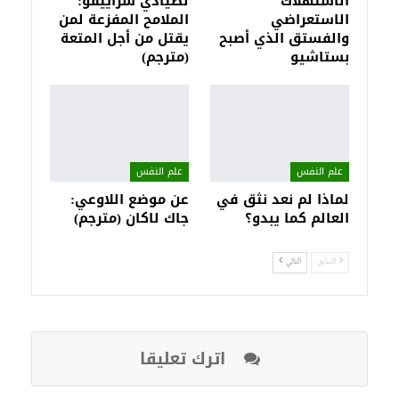
الاستهلاك
لصيَّادي سراييڤو:
الاستعراضي
الملامح المفزعة لمن
والفستق الذي أصبح
يقتل من أجل المتعة
بستاشيو
(مترجم)
علم النفس
علم النفس
لماذا لم نعد نثق في
عن موضع اللاوعي:
العالم كما يبدو؟
جاك لاكان (مترجم)
السابق
التالي
اترك تعليقا