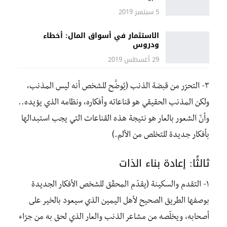
5 سبتمبر 2019
الاستثمار في أسواق المال: أخطاء
ودروس
29 أغسطس 2019
٣- التحرّر من قبضة الذنب (يُوضَّح للشخص أنه ليس المذنب،
ولكن المذنب الحقيقي هو قناعاته وأفكاره، ونظامه الذي يؤيده..
وأنّ الشعور بالعار هو نتيجة هذه القناعات التي يجب استبدالها
بأفكار جديدة للتخلص من الألم.)
ثالثًا: إعادة بناء الذات
١- التقدم والسكينة (يقدّم المحقّق للشخص الأفكار الجديدة
بوصفها الطريق الصحيح لأهل اليمين الذي سيعود بالخير على
أصحابه، ويخلّصه من مشاعر الذنب والعار الذي لحق به من جرّاء