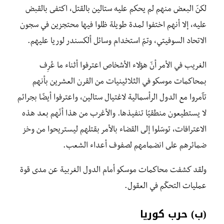
لكنّ البعض منهم لم يحكم عليه ستالين بالقتل، اكتفى بالقبض
عليه، إلا أنهم اختفوا لمدة طويلة ظلوا فيها محتجزين في سجون
الاتحاد السوفيتي، وتمّ استخدام وسائل ألكسندر لوريا عليهم.
الغريب في الأمر أنّ هؤلاء الأشخاص اعترفوا أثناء ما عُرِف
بمحاكمات موسكو في الثلاثينيات من القرن العشرين بأنهم
تآمروا مع الدول الرأسمالية لاغتيال ستالين، واعترفوا أيضًا بجرائم
لا يستطيعون منطقيًا تنفيذها. والأغرب من هذا أنّهم بعد هذه
الاعترافات، توسّلوا إلى القضاء بالأمر بقتلهم ليستريحوا من وخز
ضمائرهم على انضمامهم لصفوف أعداء الشعب.
ولقد كشفت محاكمات موسكو أمام الدول الغربية عن مدى قوة
عمليات التحكّم في العقول.
(ب) حرب كوريا