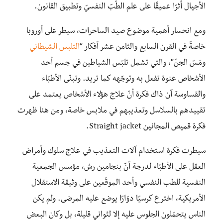
الأجيال أثرًا عميقًا على علم الطّبّ النفسيّ وتطبيق القانون.
ومع انحسار أهمية موضوع صيد الساحرات، سيطر على أوروبا
خاصةً في القرن السابع والثامن عشر أفكار “
التلبس الشيطاني
ومَسّ الجنّ”، والتي تشمل تلبّس الشياطين في جسم أحد
الأشخاص عنوة تفعل به وتوجّهه كما تريد. وتبنّى الأطبّاء
والقساوسة آن ذاك فكرة أنّ علاج هؤلاء الأشخاص يعتمد على
تقييدهم بالسلاسل وتعذيبهم في ملابس خاصة، ومن هنا ظهرت
فكرة قميص المجانين Straight jacket.
سيطرت فكرة استخدام آلات التعذيب في علاج سلوك وأمراض
العقل على الأطبّاء لدرجة أنّ بنجامين رش، مؤسس الجمعية
النفسية للطب النفسي وأحد الموقّعين على وثيقة الاستقلال
الأمريكية، اخترع كرسيًا دوّارًا يوضع عليه المرضى. ولم يكن
الناس يتحمّلون الجلوس عليه إلا لثواني قليلة، بل وكان البعض