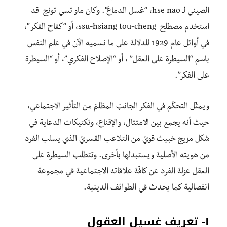
الصيني لـ hse nao، “غسل الدماغ”. وكان ماو تسي تونج قد
استخدم مصطلح ssu-hsiang tou-cheng، أو “كفاح الفكر”،
في أوائل عام 1929 للدلالة على ما نسميه الآن في علم النفس
باسم “السيطرة على العقل” ، أو “الإصلاح الفكري”، أو “السيطرة
على الفكر”.
ويمثّل التحكّم في الفكر الجانبَ المظلمَ من التأثير الاجتماعي،
حيث أنه يجمع بين الامتثال، والإقناع، وتكتيكات الدعاية في
شكل مزيج خبيث قويّ من التلاعب القسريّ الذي يسلب الفرد
من هويته الأصلية ويستبدلها بأخرى. وتتطلب السيطرة على
العقل عزلة الفرد عن كافّة علاقاته الاجتماعية في مجموعة
انفصالية كما يحدث في الطوائف الدينية.
١- تعريف غسيل العقول