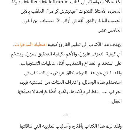
أخذ شكلاً متماسكًا، إلى كتاب Malleus Maleficarum مطرقة
السحرة، لأستاذ اللاهوت “هينيترش كرامر”، الملقّب بِالابْن
الحبيب للبابا، والذي ألّفه في أوائل الأربعينيات من القرن
الخامس عشر.
يهدف هذا الكتاب إلى تعليم القارئ كيفية
اصطياد الساحرات
،
أي كيفية التعرّف عليهنّ، والأهم، كيفية التحقيق معهنّ. ويشجّع
على استخدام الخداع والتعذيب أثناء عمليات الاستجواب.
ولقد انبثق عن هذا التوجّه نطاق عريض من التعسّف في
استخدام هذه الوسائل، واعتراف المئات من المشتبه فيهم
بجرائم، ليس فقط لم يرتكبوها، ولكنها أيضًا خرافية لا يصدّقها
العقل.
إعلان
ولقد ترك هذا الكتاب بأفكاره وأساليب تعذيبه التي تناقلتها