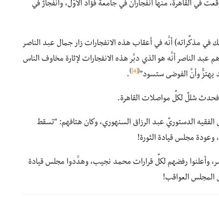
وقعت في القاهرة، منها انفجاران في جامعة فؤاد الأوَّل، وانفجارٌ في
 في مذكِّراته) أنَّه في أعقاب هذه الانفجارات زار جمال عبد الناصر
بد الناصر أنَّه هو الذي دبَّر هذه الانفجارات لإثارة مخاوف الناس
)
[4]
(
 يهتزُّ وأنَّ الفوضى ستسود”
.
فحدث شللٌ لكلِّ مواصلات القاهرة.
الفقيه الدستوريِّ عبد الرزاق السنهوري، وكان هتافهم: “تسقط
اب، وعودة مجلس قيادة الثورة!
صر، وأعلنوا رفضهم لكلِّ قرارات محمد نجيب، وهدَّدوا مجلس قيادة
مل المجلس العواقب!