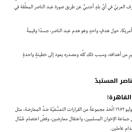
ف العربيَّ في أيِّ بلدٍ أجنبيٍّ عن طريق صورة عبد الناصر المعلَّقة في
 وأمريكا، حول هدفٍ واحدٍ وهو هدم عبد الناصر، جسدًا وقيمةً
رٍ من أهدافه، وسبب ذلك كلِّه ومصدره يعود إلى خطيئةٍ واحدةٍ
ناصر المستبد
!
في مارس ١٩٥٤ ثارت أزمةٌ مفادها أنَّ مجلس قيادة ثورة يوليو ١٩٥٢ اتَّخذ مجموعةً من القرارات التعسُّفيَّة ضدَّ المعارضة، مثل
ِّ جماعة الإخوان المسلمين، واعتقال معارضين، وفضِّ اعتصام عُمَّال
عدام عاملين.