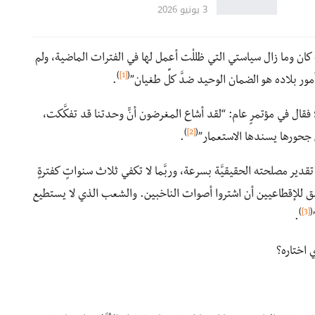
3 يونيو 2026
 كان وما زال سياستي التي ظللْت أعمل لها في الفترات الماضية، ولم
)
[1]
(
 أمور بلاده هو الضمان الوحيد ضدَّ كلِّ طغيان”
.
قال في مؤتمرٍ عام: “لقد أشاع المغرضون أنّّ وحدتنا قد تفكَّكت،
)
[2]
(
من جحورها يسندها الاستعمار”
.
قدير مصلحته الحقيقيَّة بسرعة، وربَّما لا تكفي ثلاث سنواتٍ كفترةٍ
قد سبق للإقطاعيين أن اشتروا أصوات الناخبين. والشعب الذي لا يستطيع
)
[3]
(
.
 اختاره؟