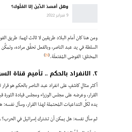
وهل أفسَدَ الدِّينَ إلا المُلُوك؟
9 فبراير 2022
ومن هنا كان أمام البلاد طريقين لا ثالث لهما: طريق ا
السلطة في يد عبد الناصر، وبالفعل تحقَّق مراده، وتمكَّ
)
[5]
(
المختلق: الفوضى المُفتعلَة.
٢. الانفراد بالحكم .. تأميم قناة السويس نموذجًا
أكثر مثالٍ كاشفٍ على انفراد عبد الناصر بالحكم هو قرار ت
القرار، وعرضه على مجلس الوزراء ومجلس قيادة الثورة قب
يده لكلِّ التداعيات المُحتملة لهذا القرار، وسأل نفسه
ثم سأل نفسه: هل يمكن أن تشترك إسرائيل في الحرب؟ 