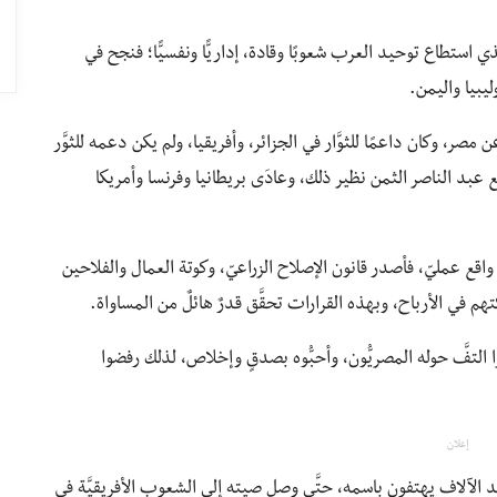
ي استطاع توحيد العرب شعوبًا وقادة، إداريًّا ونفسيًّا؛ فنجح في
يبيا واليمن.
صر، وكان داعمًا للثوَّار في الجزائر، وأفريقيا، ولم يكن دعمه للثوَّر
ودفع عبد الناصر الثمن نظير ذلك، وعادَى بريطانيا وفرنسا وأمريكا
اقع عمليّ، فأصدر قانون الإصلاح الزراعيّ، وكوتة العمال والفلاحين
م في الأرباح، وبهذه القرارات تحقَّق قدرٌ هائلٌ من المساواة.
ا التفَّ حوله المصريُّون، وأحبُّوه بصدقٍ وإخلاص، لذلك رفضوا
إعلان
يجد الآلاف يهتفون باسمه، حتَّى وصل صيته إلى الشعوب الأفريقيَّة في