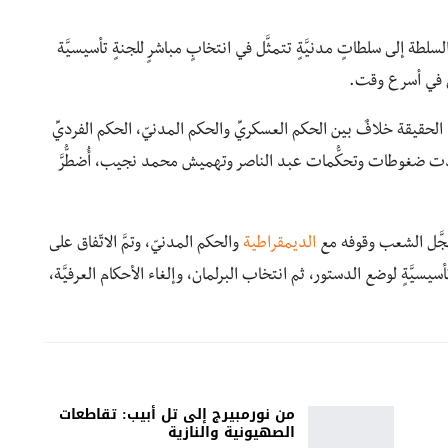
ة إلى سلطاتٍ مدنيَّةٍ تتمثَّل في انتخابٍ مباشرٍ للجنةٍ تأسيسيَّة
نٍ في أسرع وقت.
حقيقة خلافٌ بين الحكم العسكريِّ والحكم المدنيّ، الحكم الفرديِّ
 زادت ضغوطات وتحكُّمات عبد الناصر وتهميش محمد نجيب، أُضطُّرَّ
سجَّل الشعب وقوفه مع
الديمقراطية
والحكم المدنيّ، وتمَّ الاتّفاق على
َّةٍ لوضع الدستور، ثم انتخاب البرلمان، وإلغاء الأحكام العرفيَّة،
من نورمبيرج إلى تل أبيب: تقاطعات
الصهيونية والنازية