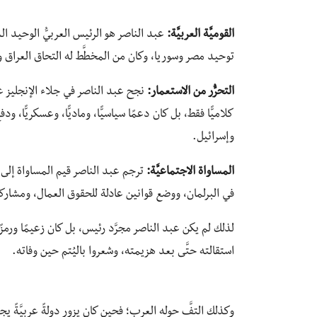
القوميَّة العربيَّة:
عبد الناصر هو الرئيس العربيُّ الوحيد الذ
توحيد مصر وسوريا، وكان من المخطَّط له التحاق العراق ول
التحرُّر من الاستعمار:
نجح عبد الناصر في جلاء الإنجليز عن م
كلاميًّا فقط، بل كان دعمًا سياسيًّا، وماديًّا، وعسكريًّا، 
وإسرائيل.
المساواة الاجتماعيَّة:
ترجم عبد الناصر قيم المساواة إلى و
في البرلمان، ووضع قوانين عادلة للحقوق العمال، ومشاركته
لذلك لم يكن عبد الناصر مجرَّد رئيس، بل كان زعيمًا ورمزً
استقالته حتَّى بعد هزيمته، وشعروا باليُتم حين وفاته.
وكذلك التفَّ حوله العرب؛ فحين كان يزور دولةً عربيَّةً 