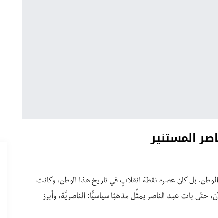
اصر المستنير
 الوطن، بل كان عصره نقطة انقلابٍ في تاريخ هذا الوطن، وكانت
لآن، حتّى بات عبد الناصر يمثِّل مذهبًا سياسيًّا: الناصريَّة، وأبرز