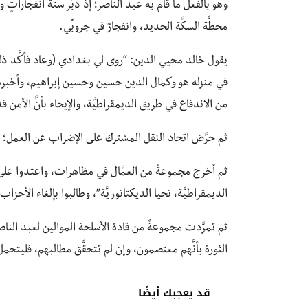
وهو بالفعل ما قام به عبد الناصر؛ إذ دبَّر ستَّة انفجاراتٍ 
محطَّة السكَّة الحديد، وانفجارٌ في جروبِّي.
يقول خالد محيي الدين: “روى لي بغدادي (وعاد فأكَّد ذلك
في منزله هو وكمال الدين حسين وحسين إبراهيم، وأخبرهم ع
من الاندفاع في طريق الديمقراطيَّة، والإيحاء بأنَّ الأمن قد
ثم حرَّض اتحاد النقل المشترك على الإضراب عن العمل؛ 
ثم أخرج مجموعةً من العمَّال في مظاهرات، واعتدوا على 
الديمقراطيَّة، تحيا الديكتاتوريَّة”، وطالبوا بإلغاء الأحز
ثم تمرَّدت مجموعةٌ من قادة الأسلحة الموالين لعبد النا
الثورة بأنَّهم معتصمون، وإن لم تتحقَّق مطالبهم، فليتح
قد يعجبك أيضًا