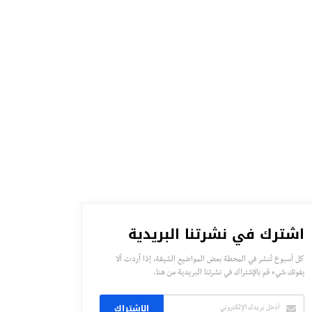
اشترك في نشرتنا البريدية
كل أسبوع تُنشر في المحطة بعض المواضيع الشيقة، إذا أردت ألا
يفوتك شيء قم بالإشتراك في نشرتنا البريدية من هنا.
الاشتراك