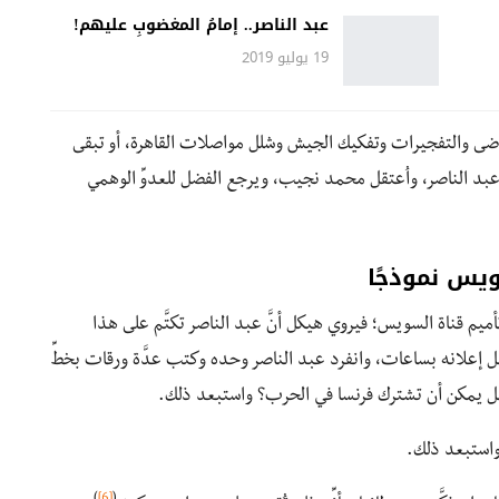
عبد الناصر.. إمامُ المغضوبِ عليهم!
19 يوليو 2019
لفوضى والتفجيرات وتفكيك الجيش وشلل مواصلات القاهرة، أو تبقى
ن عبد الناصر، واُعتقل محمد نجيب، ويرجع الفضل للعدوِّ الوهمي
أميم قناة السويس؛ فيروي هيكل أنَّ عبد الناصر تكتَّم على هذا
ل إعلانه بساعات، وانفرد عبد الناصر وحده وكتب عدَّة ورقات بخطِّ
: هل يمكن أن تشترك فرنسا في الحرب؟ واستبعد ذلك.
واستبعد ذلك.