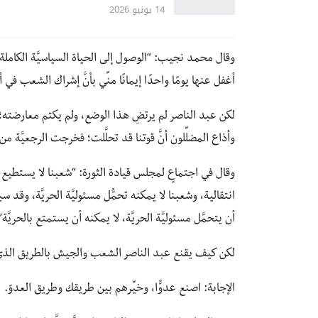
14 يونيو 2026
وقال محمد نجيب: “الوصول إلى الحياة السياسيَّة الكاملة
أغفل عنها يومًا واحدًا إيمانًا منِّي بأنَّ إشراك الشعب في
لكن عبد الناصر لم يرتضِ هذا الوضع، ولم يكتم معارضته؛ ف
وأذاع المضلِّلون أنَّ قوتنا قد تحلَّلت؛ فخرجت الرجعيَّة 
وقال في اجتماعٍ لمجلس قيادة الثورة: “شعبنا لا يستطيع ت
انتقالية، وشعبنا لا يمكنه تحمُّل مسئوليَّة الحريَّة، و
أن يتحمَّل مسئوليَّة الحريَّة، لا يمكنه أن يستمتع بالحريَّة”
لكن كيف يقنع عبد الناصر الشعب والجيش بالطريق الذي
الإجابة: اصنع عدوًّا، وخيِّرهم بين طريقك وطريق العدوّ.