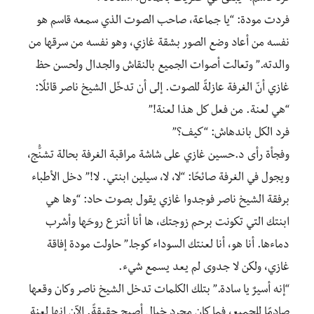
فردت مودة: “يا جماعة، صاحب الصوت الذي سمعه قاسم هو
نفسه من أعاد وضع الصور بشقة غازي، وهو نفسه من سرقها من
والدته.” وتعالت أصوات الجميع بالنقاش والجدال ولحسن حظ
غازي أنّ الغرفة عازلةً للصوت. إلى أن تدخّل الشيخ ناصر قائلًا:
“هي لعنة. من فعل كل هذا لعنة!”
فرد الكل باندهاش: “كيف؟”
وفجأة رأى د.حسين غازي على شاشة مراقبة الغرفة بحالة تشنُّج،
ويجول في الغرفة صائحًا: “لا، لا، سيلين ابنتي. لا!” دخل الأطباء
برفقة الشيخ ناصر فوجدوا غازي يقول بصوت حاد: “وها هي
ابنتك التي تكونت برحم زوجتك، ها أنا أنتزع روحَها وأشرب
دماءها. أنا هو، أنا لعنتك السوداء كوجا.” حاولت مودة إفاقة
غازي، ولكن لا جدوى لم يعد يسمع شيء.
“إنه أسيرٌ يا سادة.”
بتلك الكلمات تدخل الشيخ ناصر وكان وقعها
صادمًا للجميع، فما كان مجرد خيال أصبح حقيقةً. الآن إنها لعنة