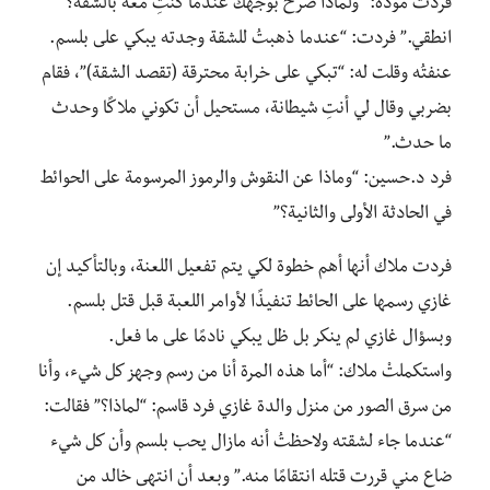
فردت مودة: “ولماذا صرخ بوجهك عندما كنتِ معه بالشقة؟
انطقي.” فردت: “عندما ذهبتُ للشقة وجدته يبكي على بلسم.
عنفتُه وقلت له: “تبكي على خرابة محترقة (تقصد الشقة)”، فقام
بضربي وقال لي أنتِ شيطانة، مستحيل أن تكوني ملاكًا وحدث
ما حدث.”
فرد د.حسين: “وماذا عن النقوش والرموز المرسومة على الحوائط
في الحادثة الأولى والثانية؟”
فردت ملاك أنها أهم خطوة لكي يتم تفعيل اللعنة، وبالتأكيد إن
غازي رسمها على الحائط تنفيذًا لأوامر اللعبة قبل قتل بلسم.
وبسؤال غازي لم ينكر بل ظل يبكي نادمًا على ما فعل.
واستكملتْ ملاك: “أما هذه المرة أنا من رسم وجهز كل شيء، وأنا
من سرق الصور من منزل والدة غازي فرد قاسم: “لماذا؟” فقالت:
“عندما جاء لشقته ولاحظتُ أنه مازال يحب بلسم وأن كل شيء
ضاع مني قررت قتله انتقامًا منه.” وبعد أن انتهى خالد من