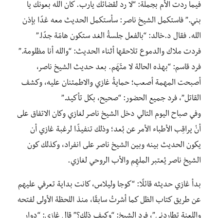
فيما ردت الأم بجملة: “لا رد لقضائك يارب. كان الله بعونك يا
بني.” فاستكمل الشيخ ناصر: سأستكمل الحديث معه غدًا بإذن
الله. فقال د.خالد: “بالفعل جلسةُ الغد ستكون هامّة جدًا.”
فردت ملاك والدموع تلاحقها أثناء الحديث: “والله أنا مظلومة.”
فرد قاسم: “بهذه الحالة لا متّهَم. بعد حديث الشيخ ناصر،
أصبحت المهمة أصعب؛ حمايةُ غازي والاطمئنان عليه، وكشف
القاتل”، فرد جميع الحضور: “صحيح، بكل تأكيد.”
وفي صباح اليوم التالي دخل الشيخ ناصر لغازي وكان الاتفاق على
أنْ يراقِب الأطباء الأمر عن بُعد؛ وذلك تنفيذًا لرغبة غازي أن
يكون الحديث بينه وبين الشيخ ناصر على انفراد، وكذلك كون
الشيخ ناصر يُعتبر الملهِم والأب الروحي لغازي.
بدأ غازي حديثه قائلًا: “كوجا وليلاس، كانت بداية تعرفي عليهم
عن طريق كتاب الظل كما أشرتُ سابقًا، منذ اللحظة الأولى لفتحه
واللعنة تطاردني”، فرد الشيخ: “وكيف ذلك؟” قال غازي: “دوار