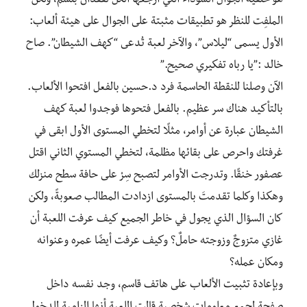
هو خلفية الجوال السوداء التي أرجعها الكل لفقدان بلسم، ولكنّ
الملفِت للنظر هو تطبيقات مثبتة على الجوال على هيئة ألعاب:
الأول يسمى “ليلاس”، والآخر لعبة تُدعى “كهف الشيطان”. صاح
خالد :”يا رباه تفكيري صحيح.”
الآن وصلنا للنقطة الحاسمة فرد د.حسين بالفعل افتحوا الألعاب.
بالتأكيد هناك سر عظيم.
بالفعل فتحوها فوجدوا لعبة كهف
الشيطان عبارة عن أوامر، مثلًا لتخطي المستوى الأول ابقى في
غرفتك واحرص على بقائها مظلمة، لتخطي المستوي الثاني اقتل
عصفور خنقًا. وتدرجت الأوامر لتصبح سِرْ على حافة سطح منزلك
وهكذا وكلما تقدمتَ بالمستوى ازدادت المطالب صعوبةً، ولكن
كان السؤال الذي يجول في خاطر الجميع كيف عرفت اللعبة أن
غازي متزوجٌ وزوجته حاملٌ؟ وكيف عرفت أيضًا عمره وعنوانه
ومكان عمله؟
وبإعادة تثبيت الألعاب على هاتف قاسم، وجد نفسه داخل