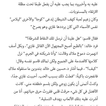
عليه به وأخبروه بما يجب عليه أن يفعل طبعًا تحت مظلة
الارتقاء بالمستويات.
وكان زعيم لعبة كهف الشيطان يُدعى “كوجا” والأخرى “ليلاس”
نفس الأسماء التي كان يرددها غازي وهو يصرخ.”
فقال قاسم: “هل علينا أن نرسل تلك النقاط للشرطة؟”
فرد خالد: “بالطبع أصبح المجهول الآن القاتل غازي”، وبكل أسف
انهمرت دموع ملاك وقالت: “وأنا شريكته في الجرم.” نزل
كلامها كالصدمة على الجميع ولكن تمالك قاسم نفسه وقال:
“كيف؟” ، فيما أشار د.حسين على خالد بتدوين ما ستقوله ملاك
فانفجرت باكيةً: “فعلتُ ذلك بسبب الحب. أحببت غازي جدًا،
وكنتُ أتمنى أن يكون زوجي ولكن بلسم خطفته مني. كانت
الأفضل في كل شيء حرقتْ قلبي فقررتُ حرق حياتهم. أ
نا من
أشرت عليه بتلك الألعاب بهدف التسلية.”