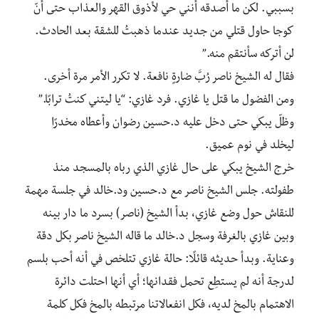
بسببي. لكن ما أصدقه أنني حي لأذوق القهر والعذاب حتى أنّ
كوجا حاول قتلي من جديد عندما ذهبتُ للشقة بعد الحادث.
لن أتركه سأنتقم منه.”
فقال له الشيخ ناصر رُبَّ ضارةٍ نافعة. لا تكرر الأمر مرة أخرى.
ومن الفضول ما قتل يا غازي. فرد غازي: “يا ليتني كنتُ ترابًا.”
وظلّ يبكي حتى دخل عليه د.حسين رضوان وأعطاه مخدرًا
ليخلد في نوم عميق.
خرج الشيخ يبكي على حال غازي الذي رباه بالمسجد منذ
طفولته.
جلس الشيخ ناصر مع د.حسين ود.خالد في جلسة مهمة
للنقاش حول وضع غازي، بدأ الشيخ (ناصر) بسرد ما دار بينه
وبين غازي بالغرفة وسجل د.خالد ما قاله الشيخ ناصر بكل دقة
وعناية. وبدأ حديثه قائلًا: حالة غازي تتلخص في أنه أحب بلسم
لدرجة أنه لم يستطِع تحمل فقدانها؛ أي أنها احتلت دائرة
الاهتمام بالمخ لديه، فكل انفعالاتنا مرتبطه بالمخ فكل كلمة