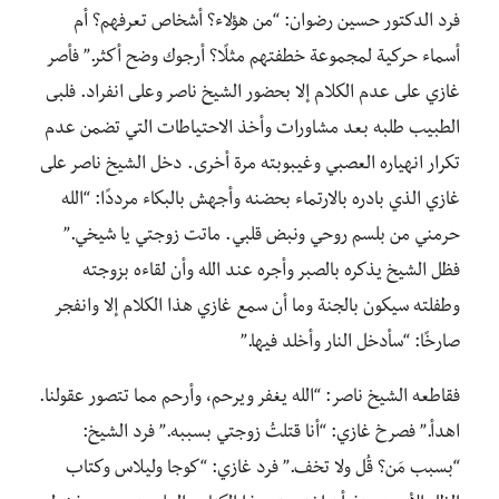
فرد الدكتور حسين رضوان: “من هؤلاء؟ أشخاص تعرفهم؟ أم
أسماء حركية لمجموعة خطفتهم مثلًا؟ أرجوك وضح أكثر.” فأصر
غازي على عدم الكلام إلا بحضور الشيخ ناصر وعلى انفراد. فلبى
الطبيب طلبه بعد مشاورات وأخذ الاحتياطات التي تضمن عدم
تكرار انهياره العصبي وغيبوبته مرة أخرى. دخل الشيخ ناصر على
غازي الذي بادره بالارتماء بحضنه وأجهش بالبكاء مرددًا: “الله
حرمني من بلسم روحي ونبض قلبي. ماتت زوجتي يا شيخي.”
فظل الشيخ يذكره بالصبر وأجره عند الله وأن لقاءه بزوجته
وطفلته سيكون بالجنة وما أن سمع غازي هذا الكلام إلا وانفجر
صارخًا: “سأدخل النار وأخلد فيها.”
فقاطعه الشيخ ناصر: “الله يغفر ويرحم، وأرحم مما تتصور عقولنا.
اهدأ.” فصرخ غازي: “أنا قتلتُ زوجتي بسببه.” فرد الشيخ:
“بسبب مَن؟ قُل ولا تخف.” فرد غازي: “كوجا وليلاس وكتاب