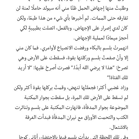
وطلبتُ منها إجهاض الحمل ظنًا مني أنه سيولد حاملًا لعنة لن
تفارقه حتى الممات. لم أخبرها بأي شيء من هذا طبعًا، ولكن
كان لدي إصرار على الإجهاض. وبالفعل، اتصلت بطبيبةٍ لكي
أحجزَ ميعادًا لعملية الإجهاض.
انهمرتْ بلسم بالبكاء ورفضت الانصياع لأوامري. فما كان مني
إلا وأنْ صفعتُ بلسم وركلتها بقوة، فسقطت على الأرض وهي
تصرخ: “هذا لا يرضي الله أبدًا.” فصرت أصرخ عليها: “لا أريد
تلك الفتاة!”
وزاد غضبي أكثر؛ فجعلتُها تنهض، وقمتُ بركلها بقوة أكثر ولكن
لم تسقط على الأرض تلك المرة، بل سقطت بجوار المكتبة
الموضوعة بجوار المدفأة، فانهارت المكتبة على بلسم وتناثرت
الكتب والتحمت الأوراق مع نيران المدفأة فبدأت الغرفة
بالاشتعال.
وفي تلك اللحظة التي بدأت بلسم فيها بالاحتضار، أتاني كوجا