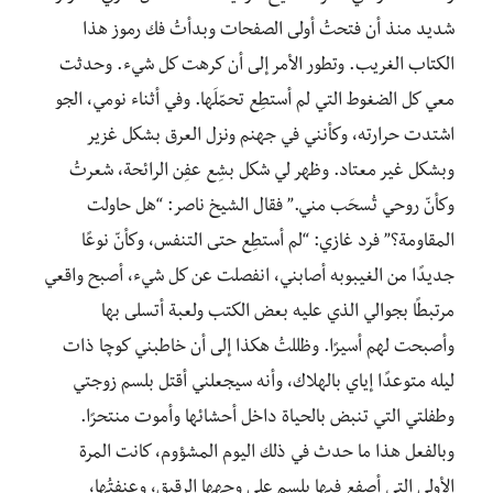
شديد منذ أن فتحتُ أولى الصفحات وبدأتُ فك رموز هذا
الكتاب الغريب. وتطور الأمر إلى أن كرهت كل شيء. وحدثت
معي كل الضغوط التي لم أستطِع تحمّلَها. وفي أثناء نومي، الجو
اشتدت حرارته، وكأنني في جهنم ونزل العرق بشكل غزير
وبشكل غير معتاد. وظهر لي شكل بشِع عفِن الرائحة، شعرتُ
وكأنّ روحي تُسحَب مني.” فقال الشيخ ناصر: “هل حاولت
المقاومة؟”
فرد غازي: “لم أستطِع حتى التنفس، وكأنّ نوعًا
جديدًا من الغيبوبه أصابني، انفصلت عن كل شيء، أصبح واقعي
مرتبطًا بجوالي الذي عليه بعض الكتب ولعبة أتسلى بها
وأصبحت لهم أسيرًا. وظللتُ هكذا إلى أن خاطبني كوچا ذات
ليله متوعدًا إياي بالهلاك، وأنه سيجعلني أقتل بلسم زوجتي
وطفلتي التي تنبض بالحياة داخل أحشائها وأموت منتحرًا.
وبالفعل هذا ما حدث في ذلك اليوم المشؤوم، كانت المرة
الأولى التي أصفع فيها بلسم على وجهها الرقيق، وعنفتُها،