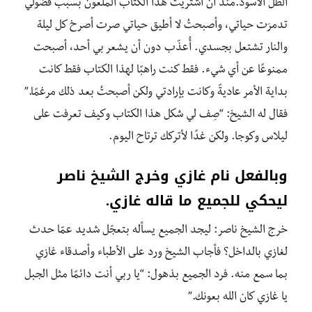
الظل الأسود.
منذ أن اشتريت هذا الكتاب الملعون بسبب فضولي
تدمرَت حياتي، وأصبحتُ لا أطيق حياتي صرت أصرخ كل ليلة
والنار تشتعل بجسدي. أُعذّب دون أن يشعر بي أحد، أصبحت
ممنوعًا عن أي شيء. فقط كنت راهبًا لهذا الكتاب فقط كانت
بداية الأمر عاديةً وكانت بإرادتي ولكن أصبحتُ بعد ذلك مرغمًا.”
فقال له الشيخ: “صِف لي شكل هذا الكتاب وكيف تعرفت على
ليلاس وكوجا. ولكن غدًا لأتركك ترتاح اليوم.
وبالفعل نام غازي وخرج الشيخ ناصر
ليحكي للجميع ما قاله غازي.
خرج الشيخ ناصر: ليجد الجميع يسأله بتعجّل شديد عمّا حدث
لغازي بالداخل؟ فأجاب الشيخ ورد على الأطباء وأصدقاء غازي
بما سمع منه. فرد الجميع بذهول: “يا ربي أنت دائمًا مثل الجبل
يا غازي كان الله بعونك.”