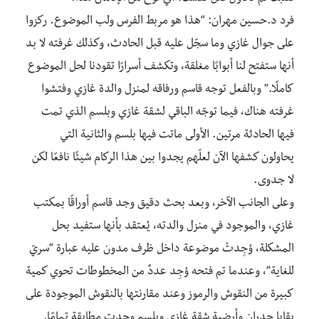
فرد د.حسين مهران: “هذا هو مربط الفرس ولب الموضوع.
ركزوا
على جوال غازي وما سجّل عليه قبل الحادث، وكذلك غرفته لا بد
أنها ستفتح لنا أبوابًا مغلقة، وتكشف أسرارًا تقودنا لحل الموضوع
كاملًا.” وبالفعل توجه قاسم ورفاقه لمنزل والدة غازي وفتشوا
غرفته هناك، فيما توجّه الباقي لشقة غازي وبلسم الذي تمت
فيها الحادثة مرتين. الأولى ماتت فيها بلسم والثانية التي
يحاولون كشفها الآن لعلّهم يجدوا بين هذا الركام شيئًا نافعًا لكن
لا جدوى.
وعلى الجانب الآخر، وبعد بحث دقيق وجد قاسم أوراقًا بمكتب
غازي، والموجود في منزل والدته، يُعتقد بأنها ستفيد بحل
المشكلة، وُجِدتْ موضوعة داخل ظرف مدون عليه عبارة “سريّ
للغاية”، وعندما تم فتحه وُجِد عددٌ من المخطوطات تحوي كمية
كبيرة من النقوش والرموز وعند مقارنتها بالنقوش الموجودة على
بقايا جدران وأرضية شقة غازي وبلسم وجدت مطابقة تمامًا.