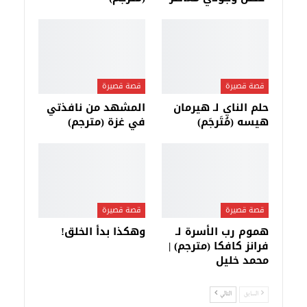
قصة قصيرة
قصة قصيرة
حلم الناي لـ هيرمان
المشهد من نافذتي
هيسه (مُتَرجَم)
في غزة (مترجم)
قصة قصيرة
قصة قصيرة
هموم رب الأسرة لـ
وهكذا بدأ الخلق!
فرانز كافكا (مترجم) |
محمد خليل
السابق
التالي