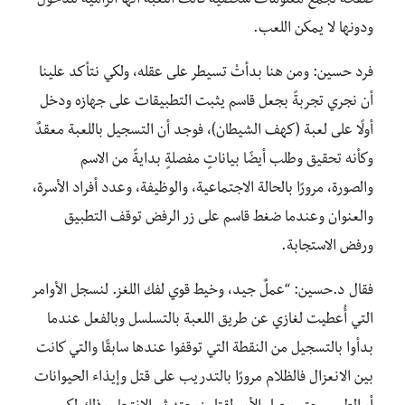
صفحة لجمع معلومات شخصية قالت اللعبة أنها الزامية للدخول
ودونها لا يمكن اللعب.
فرد حسين: ومن هنا بدأتْ تسيطر على عقله، ولكي نتأكد علينا
أن نجري تجربةً بجعل قاسم يثبت التطبيقات على جهازه ودخل
أولًا على لعبة (كهف الشيطان)، فوجد أن التسجيل باللعبة معقدٌ
وكأنه تحقيق وطلب أيضًا بياناتٍ مفصلةٍ بدايةً من الاسم
والصورة، مرورًا بالحالة الاجتماعية، والوظيفة، وعدد أفراد الأسرة،
والعنوان وعندما ضغط قاسم على زر الرفض توقف التطبيق
ورفض الاستجابة.
فقال د.حسين: “عملٌ جيد، وخيط قوي لفك اللغز. لنسجل الأوامر
التي أُعطيت لغازي عن طريق اللعبة بالتسلسل وبالفعل عندما
بدأوا بالتسجيل من النقطة التي توقفوا عندها سابقًا والتي كانت
بين الانعزال فالظلام مرورًا بالتدريب على قتل وإيذاء الحيوانات