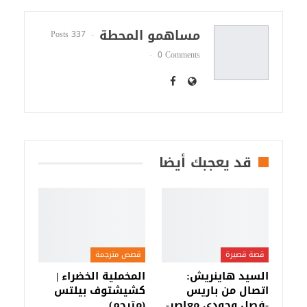
مساهمو المحطة
337 Posts
0 Comments
قد يعجبك أيضا
قصة قصيرة
قصص مترجمة
السيد هاينريش:
المخملية الخضراء |
اتصال من باريس
كشيشتوف بيلتس
-فصل وجودي معاصر-
(مترجم)