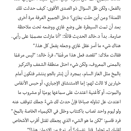
بالفعل، ولكن ظل السؤال ذو الصدى الأقوى: كيف حدثت تلك
اللعنة؟ ومن أين حلت بغازي؟ دخل الجميع الغرفة مرة أخرى
بعد أن تمت السيطرة على وضع غازي ووضعه تحت ملاحظة
صارمة. بدأ د.خالد الحديث قائلًا: “أنا مازلت مصممًا على رأيي.
هناك شيء ما أسرَ عقل غازي وجعله يفعل كل هذا.”
فقالت ملاك: “تقصد فعل هذا مرغَمًا”، فردّ خالد: “ليس مرغمًا
بالمعنى المعروف، ولكن شيء احتل منطقة الشغف والتركيز
بالمخ مثل الغاز السام، بمجرد أن يُنثر بالجو ينتشر فتكون أمام
خيارين لا ثالث لهم: إما الاستنشاق الإجباري، أو حبس الأنفاس
والموت، أو كأغنية اعتدتَ على سماعها يوميًا أو مشروب ما
اعتدت عل تناوله صباحًا فإنْ حدث لك شيءٌ جعلك تتوقف عنه
ولو ليوم واحد تصاب باكتئاب وخلل في الكيمياء الخاصة بالمخ.”
فرد قاسم: “لكن ما هو الشيء الذي يجعلك تقتل أقرب الأشخاص
لقلبك ثم تحاول قتل نفسك؟ أي نوع من الإدمان هذا؟”