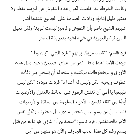
وكانت الشرطة قد خلصت لكون هذه النقوش هي للزينة فقط، ولا
تعتبر دليل إدانةٍ، وزادت الصدمة على الجميع عندما أشار
عليهم الشيخ ناصر بأن النقوش والرموز ليست للزينة ولكن تميل
للسريانية والعبرية في شيء أشبه بتعويذة السحر.
فرد قاسم: “تقصد مزيجًا بينهم.” فرد الشي: “بالضبط.”
فردت الأم: “هذا مجال تدريس غازي، طبيعيٌ وجود مثل هذه
الأوراق والمخطوطات بمكتبه واستحالة أن يُسحر ابني؛ لأنه
عطوفٌ ويحبه الكل وليس له أعداء.” فردت مودة: “لكن ليس
طبيعيًا يا أمي أن تُنقش الرموز على الحائط بالمنزل والأرضيات
أيضًا من تلقاء نفسها. الأجزاء السليمة من الحائط والأرضيات
تثبت أنّ من رسم ليس شخص عادي، بل محترف وتكرَّر نفس
الأمر بالحادثتين. فرد قاسم: “تقصدين أن غازي هو ذاته من قتل
بلسم رغم كل هذا الحب الجارف والآن هو منهار من أجل