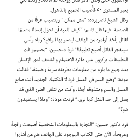
أو الطيور. حتى وصل الأمر لقتل زوجته ثم الانتحار وذلك لكي
يعبر للمستوى ٥٠ فأُصيب الجميع بالذهول.
وظل الشيخ ناصريردد: “مش ممكن.” ويتصبب عرقًا من
الصدمة. فيما قال قاسم: “كيف للعبة أن تحوّل إنسانًا متعلمًا
لقاتل يأخذ أوامره من الهاتف ليدمر بها الواقع؟ رباه رأسي
سينفجر القاتل أصبح تطبيقًا!” فردّ د.حسين: “مصممو تلك
التطبيقات يركزون على دائرة الاهتمام والشغف لدى الإنسان
بعد جمع ما يلزم من معلومات بطريقه سرية وخبيثة.” فقالت
مودة: “وضع السم في العسل فرد لا التكتيك الجديد أنت صانع
العسل والسم ومتذوقه أيضًا، وأنت من تتلقى الضرر الذي قد
يصل إلى حد القتل كما نرى.” فردت مودة: “وماذا يستفيدون
هم؟”
فرد دكتور حسين: “التجارة بالمعلومات الشخصية أصبحت رائجةً
ومربحةً. الآن حتى الكتاب الموجود على الهاتف هم من أشاروا