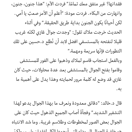
فقدانها؟ غير متفق معك تمامًا.” فردت الأم: “هذا جنون، جنون،
وانهارت من البكاء. فردت مودة:
“أعلم أن الأمرَ صعبٌ يا أمي.
لكن أحيانًا يكون الجنون بداية طريق الحقيقة.” وفي أثناء
الحديث خرجت ملاك تقول: “وجدت جوالَ غازي لكنّه غريب
قليلا لنفتحه بالمستسفي افضل لابد أن نُطلِع د.حسين على تلك
التطورات فإنّها سريعة ومهمة.”
وبالفعل استجاب قاسم لملاك وذهبوا على الفور للمستشفى
وقاموا بفتح الجوال بالمستشفى بعد عدة محاولات، حيث كان
غازي قد وضع له كلمة مرور لحمايته وهذا يدل على أهمية ما
به.
قال د.خالد: “دقائق معدودة ونعرف ما بهذا الجوال يدعو لهذا
التشفير الشديد.” وفجأةً أصاب الجميع الذهول حيث كان على
الجوال بعض الصور لمخطوطات وطلاسم غريبة. وما شد الانتباه