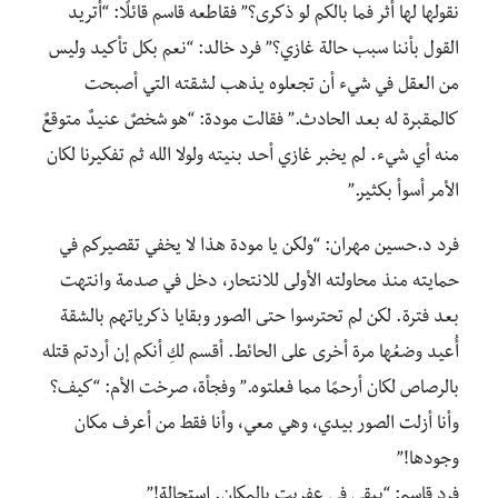
نقولها لها أثر فما بالكم لو ذكرى؟” فقاطعه قاسم قائلًا: “أتريد
القول بأننا سبب حالة غازي؟” فرد خالد: “نعم بكل تأكيد وليس
من العقل في شيء أن تجعلوه يذهب لشقته التي أصبحت
كالمقبرة له بعد الحادث.” فقالت مودة: “هو شخصٌ عنيدٌ متوقعٌ
منه أي شيء. لم يخبر غازي أحد بنيته ولولا الله ثم تفكيرنا لكان
الأمر أسوأ بكثير.”
فرد د.حسين مهران: “ولكن يا مودة هذا لا يخفي تقصيركم في
حمايته منذ محاولته الأولى للانتحار، دخل في صدمة وانتهت
بعد فترة. لكن لم تحترسوا حتى الصور وبقايا ذكرياتهم بالشقة
أُعيد وضعُها مرة أخرى على الحائط. أقسم لكِ أنكم إن أردتم قتله
بالرصاص لكان أرحمًا مما فعلتوه.” وفجأة، صرخت الأم: “كيف؟
وأنا أزلت الصور بيدي، وهي معي، وأنا فقط من أعرف مكان
وجودها!”
فرد قاسم: “يبقى في عفريت بالمكان. استحالة!”