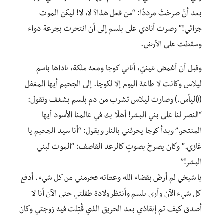
بعد أنْ صرختُ مرددًا: “من فعل هذا؟ لا، لا! ليكن الموت
جزائي!” وصرت أنادي على بلسم إلى أن انتحرت بجرعة دواء
وسقطت على الأرض.
وقبل أن أغمض عينيّ، أتاني كوجا ومعه ملكة، ناداها باسم
ليلاس وكانت لا طاعة اليوم إلا لكوچا. إلى الجحيم أيها المغفل
((اليأس.) وصارت ليلاس تشرب من دم بلسم بشغف وتقول:
“النصر لنا على بني البشر! أهلًا بك في عالمنا الأسود أيها
المنتحر.” وبدأ كوجا يحرقني بالنار ويقول: “أنا سيد الجحيم يا
غازي.” وكان يصرخ بصوتٍ كالرعد القاصف: “الموت لبني
البشر!”
يا شيخي لم أرضَ بقضاء الله وعطائه فحرمني من كل شيء. أدفع
كل شيء الآن وأرى بلسم وأنتظر ولادة طفلتي حتى الآن أنا لا
أصدق كيف تم إنقاذي بعد الحريق الذي قُتِلت فيه زوجتي وكان