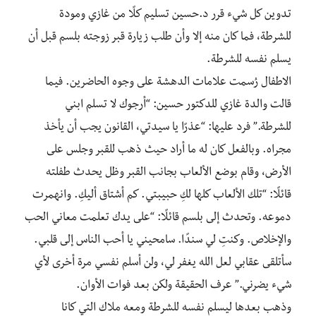
تدوين كل شيء قرر د.حسين تسليم كلًا من غازي ومودة
للشرطة، فما كان منه إلا وأن طلب زيارة قبر زوجته بلسم قبل أن
يسلم نفسه للشرطة.
الاطفال رُسمت علامات الدهشة على وجوه الحاضرين. فيما
قالت والدة غازي للدكتور حسين: “أرجوك لا تسلم ابني
للشرطة.” فرد عليها: “عذرًا يا سيدتي، القانون يجب أن يأخذ
مجراه. وبالفعل كان له ما أراد حيث ذهب للقبر وجلس على
الأرض، وقام بوضع الألعاب بجانب القبر وظل يحدث طفلته
قائلًا: “تلك الألعاب كلها لكِ حبيبتي. كم أشتاق أليكِ. وانهمرت
دموعه. وتحدث إلى بلسم قائلًا: “على يدك تعلمت معاني الحب
والإخلاص. وكنتِ لي سندًا. سامحيني يا أحب الناس إلى قلبي.
سأتلقى عقابي لعل الله يغفر لي، ولن أسلم نفسي مرة أخرى لأي
شيء يضرني.” عرف الحقيقة ولكن بعد فوات الأوان.
وذهب بعدها ليسلم نفسه للشرطة ومعه ملاك التي كانا