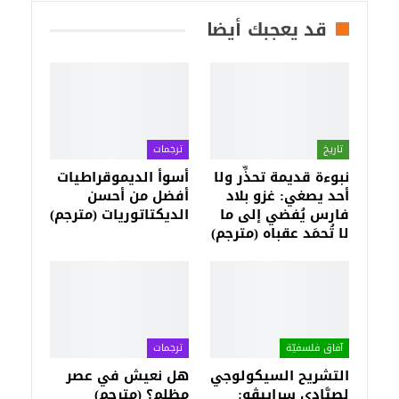
قد يعجبك أيضا
تاريخ
ترجمات
نبوءة قديمة تحذِّر ولا
أسوأ الديموقراطيات
أحد يصغي: غزو بلاد
أفضل من أحسن
فارس يُفضي إلى ما
الديكتاتوريات (مترجم)
لا تُحمَد عقباه (مترجم)
آفاق فلسفيّة‎
ترجمات
التشريح السيكولوجي
هل نعيش في عصر
لصيَّادي سراييڤو:
مظلم؟ (مترجم)