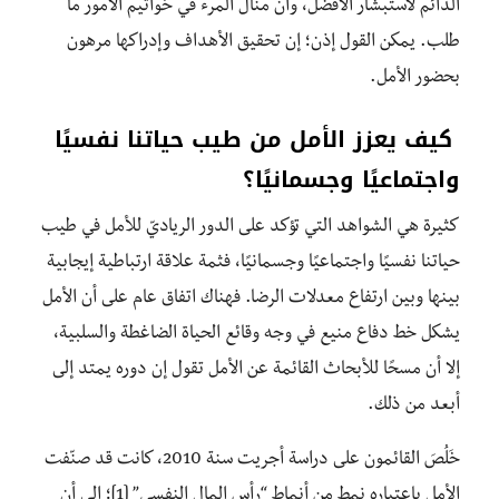
الدائم لاستبشار الأفضل، وأنّ منال المرء في خواتيم الأمور ما
طلب. يمكن القول إذن؛ إن تحقيق الأهداف وإدراكها مرهون
بحضور الأمل.
كيف يعزز الأمل من طيب حياتنا نفسيًا
واجتماعيًا وجسمانيًا؟
كثيرة هي الشواهد التي تؤكد على الدور الرياديّ للأمل في طيب
حياتنا نفسيًا واجتماعيًا وجسمانيًا، فثمة علاقة ارتباطية إيجابية
بينها وبين ارتفاع معدلات الرضا. فهناك اتفاق عام على أن الأمل
يشكل خط دفاع منيع في وجه وقائع الحياة الضاغطة والسلبية،
إلا أن مسحًا للأبحاث القائمة عن الأمل تقول إن دوره يمتد إلى
أبعد من ذلك.
خَلُصَ القائمون على دراسة أجريت سنة 2010، كانت قد صنّفت
الأمل باعتباره نمط من أنماط “رأس المال النفسي” [1]؛ إلى أن