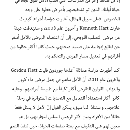
إلا أن هنالك وافر من الدراسات التي ألْفَتِ الأملَ طوقَ نجاة في
حياة أولئك الذين تم تشخيصهم بأمراض خطرة على وجه
الخصوص. فعلى سبيل المثال، أشارت دراسة أجراها كينيث
هارت Kenneth Hart و آخرون عام 2008، واستهدفت عينة
من مرضى التصلب اللويحي، إلى أن اعتصام المرضى بالأمل أسفر
عن نتائج إيجابية على صعيد صحتهم، حيث كانوا أكثر حظوة من
أقرانهم في تعديل مسار المرض والتحكم به.
كما أظهرت دراسة مماثلة أعدّها جوردون فليت Gordon Flett
وآخرون عام 2011، أنّ الأمل ساهم في جعل مرضى داء كرون
والتهاب القولون التقرحي أكثر تكيفاً مع طبيعة أمراضهم. وعليه،
كانوا أكثر استعداداً للتعامل مع التحديات المتواترة في رحلة
علاجهم. واستنادًا لما سبق، يمكن القول إنّ الأمل لا يمثل فقط
حائلاً بين الأفراد وبين الأثر الرجعي السلبي لتجاربهم، بل هو
معين لهم على التكيف مع بغتة صفعات الحياة، حين تنفذ النعم