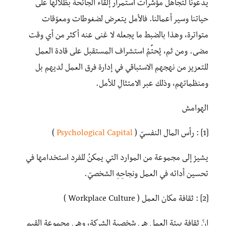
يدعونا لتجاهل مؤشرات استمرار إلقاء الجائحة بظلالها على
حياتنا وسير أعمالنا. فالأمل يتعرض لضغوطات ومعوّقات
متواترة، وهذا بالضبط ما يجعله لا غنى عنه أكثر من أي وقت
مضى. ومن ثم، يُحتِّمُ استشراف المستقبل على قادة العمل
للتعزيز من نهجهم الاستباقي في إدارة فرق العمل لديهم بل
ومنظماتهم، وذلك عبر الامتثالِ للأمل.
الهوامش
[1] : رأس المال النفسيّ (
Psychological Capital
)
يشيرُ إلى مجموعة من الموارد التي يمكنُ للفرد استخدامها في
تحسين أدائه في العمل ونجاحِهِ الشخصيّ.
[2] : ثقافة مكان العمل ( Workplace Culture )
إنّ ثقافة بيئة العمل هي شخصية الشركة، وهي مجموعة القيم