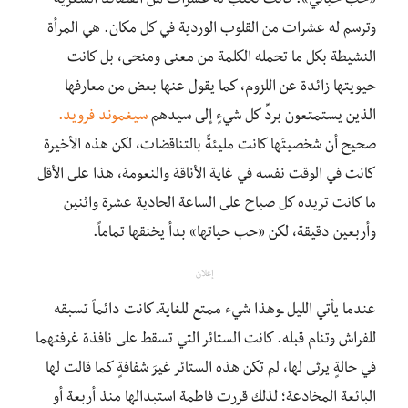
«حب حياتي». كانت تكتب له عشرات من القصائد الشعرية
وترسم له عشرات من القلوب الوردية في كل مكان. هي المرأة
النشيطة بكل ما تحمله الكلمة من معنى ومنحى، بل كانت
حيويتها زائدة عن اللزوم، كما يقول عنها بعض من معارفها
الذين يستمتعون بردِّ كل شيءٍ إلى سيدهم
سيغموند فرويد.
صحيح أن شخصيتَها كانت مليئةً بالتناقضات، لكن هذه الأخيرة
كانت في الوقت نفسه في غاية الأناقة والنعومة، هذا على الأقل
ما كانت تريده كل صباح على الساعة الحادية عشرة واثنين
وأربعين دقيقة، لكن «حب حياتها» بدأ يخنقها تماماً.
إعلان
عندما يأتي الليل ـوهذا شيء ممتع للغايةـ كانت دائماً تسبقه
للفراش وتنام قبله. كانت الستائر التي تسقط على نافذة غرفتهما
في حالةٍ يرثى لها، لم تكن هذه الستائر غيرَ شفافةٍ كما قالت لها
البائعة المخادعة؛ لذلك قررت فاطمة استبدالها منذ أربعة أو