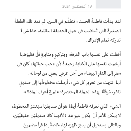
19 أغسطس 2024
لقد بدأت فاطمةُ الحسناء تتقَدَّم في السن. لم تعد تلك الطفلةَ
الصغيرةَ التي تُغتَصَب في عمق الحديقة العائلية، هذا شيءٌ
تدركه تمام الإدراك.
أقفلت على نفسها باب الغرفة، وبتركيزٍ ومثابرةٍ قلَّ نظيرُهما
أرغمت نفسها على الكتابة وحيدةً لأن «حب حياتها» كان في
سفرٍ إلى الدارِ البيضاء من أجل عرضِ بعضٍ من لوحاته.
لما انتهت من تحرير كل شيء، أرسلت مخطوطَها إلى صديقٍ
ناشر، مُرفَقًا بهذه الجملة المختصرة: «لمرةٍ أعرف لماذا!».
الشيء الذي تعرفه فاطمةُ أيضًا هو أن صديقَها سيَنشرُ المخطوط،
لا يمكن للأمر أنْ يكونَ غيرَ هذا؛ لأنهما كانا صديقَيْن حقيقيَّيْن،
وبالتالي يستحيل أن يديرَ ظهرَه لها، خاصةً إذا قرأ مضمونَ