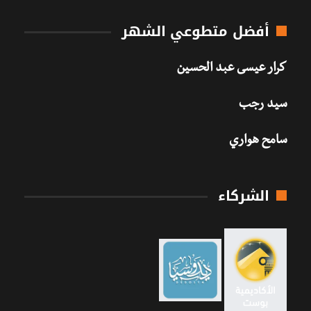
أفضل متطوعي الشهر
كرار عيسى عبد الحسين
سيد رجب
سامح هواري
الشركاء