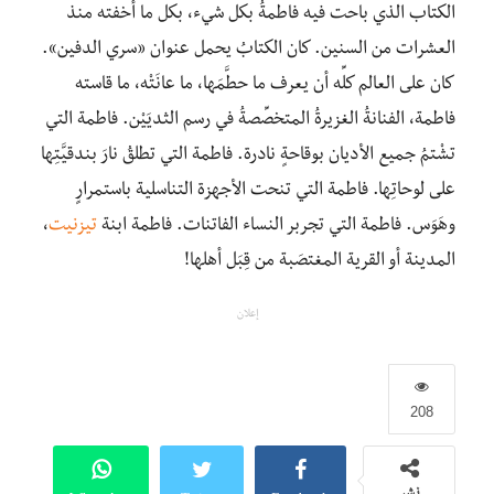
الكتاب الذي باحت فيه فاطمةُ بكلِّ شيء، بكلِّ ما أخفته منذ
العشرات من السنين. كان الكتابُ يحمل عنوان «سري الدفين».
كان على العالم كلِّه أن يعرف ما حطَّمَها، ما عانَتْه، ما قاسته
فاطمة، الفنانةُ الغزيرةُ المتخصِّصةُ في رسم الثديَيْن. فاطمة التي
تشْتمُ جميع الأديان بوقاحةٍ نادرة. فاطمة التي تطلقُ نارَ بندقيَّتِها
على لوحاتِها. فاطمة التي تنحت الأجهزة التناسلية باستمرارٍ
وهَوَس. فاطمة التي تجربر النساء الفاتنات. فاطمة ابنة
تيزنيت
،
المدينة أو القرية المغتصَبة من قِبَل أهلها!
إعلان
208