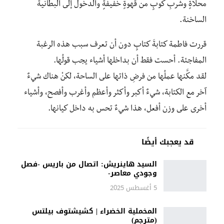
محلاةٍ وشربِ كوبٍ من قهوةٍ خفيفةٍ والدخول إلى البطانية
الساخنة.
قررت فاطمة كتابةَ كتابٍ دون أن تعرف سبب هذه الرغبة
المفاجئة. أحست فقط أن بداخلها أشياء يجب قولُها.
لقد مكَّنها عملُها من فرضِ ذاتها على الساحة، لكنْ هناك شيءٌ
آخر مع الكتابة، شيءٌ أكبر وأكثر وأعظم وأغرب وأفصح، وأشياء
أخرى على وزن أفعل، هذا شيءٌ تحس به داخل كيانها.
قد يعجبك أيضًا
السيد هاينريش: اتصال من باريس -فصل
وجودي معاصر-
5 أغسطس 2025
المخملية الخضراء | كشيشتوف بيلتس
(مترجم)