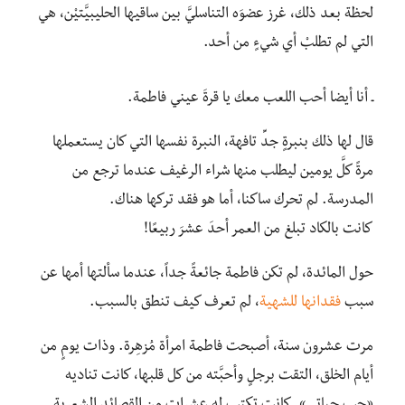
لحظة بعد ذلك، غرز عضوَه التناسليَّ بين ساقيها الحليبيَّتيْن، هي
التي لم تطلبْ أي شيءٍ من أحد.
ـ أنا أيضا أحب اللعب معك يا قرةَ عيني فاطمة.
قال لها ذلك بنبرةٍ جدِّ تافهة، النبرة نفسها التي كان يستعملها
مرةً كلَّ يومين ليطلب منها شراء الرغيف عندما ترجع من
المدرسة. لم تحرك ساكنا، أما هو فقد تركها هناك.
كانت بالكاد تبلغ من العمر أحدَ عشرَ ربيعًا!
حول المائدة، لم تكن فاطمة جائعةً جداً، عندما سألتها أمها عن
سبب
فقدانها للشهية
، لم تعرف كيف تنطق بالسبب.
مرت عشرون سنة، أصبحت فاطمة امرأة مُزهِرة. وذات يومٍ من
أيام الخلق، التقت برجلٍ وأحبَّته من كل قلبها، كانت تناديه