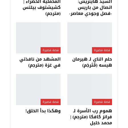
السيد هاينريش:
المخملية الخضراء |
اتصال من باريس
كشيشتوف بيلتس
-فصل وجودي معاصر-
(مترجم)
قصة قصيرة
قصة قصيرة
حلم الناي لـ هيرمان
المشهد من نافذتي
هيسه (مُتَرجَم)
في غزة (مترجم)
قصة قصيرة
قصة قصيرة
هموم رب الأسرة لـ
وهكذا بدأ الخلق!
فرانز كافكا (مترجم) |
محمد خليل