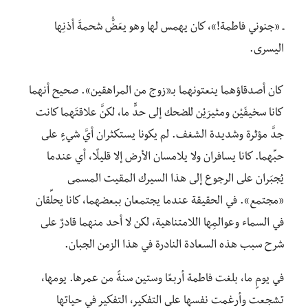
ـ «جنوني فاطمة!»، كان يهمس لها وهو يعَضُّ شحمةَ أذنِها
اليسرى.
كان أصدقاؤهما ينعتونهما بـ«زوج من المراهقين». صحيح أنهما
كانا سخيفَيْن ومثيرَيْن للضحك إلى حدٍّ ما، لكنَّ علاقتَهما كانت
جدَّ مؤثرة وشديدة الشغف. لم يكونا يستكثران أيَّ شيءٍ على
حبِّهما. كانا يسافران ولا يلامسان الأرض إلا قليلًا، أي عندما
يُجبَران على الرجوع إلى هذا السيرك المقيت المسمى
«مجتمع». في الحقيقة عندما يجتمعان ببعضهما، كانا يحلِّقان
في السماء وعوالمِها اللامتناهية، لكن لا أحد منهما قادرٌ على
شرح سبب هذه السعادة النادرة في هذا الزمن الجبان.
في يومٍ ما، بلغت فاطمة أربعًا وستين سنةً من عمرها. يومها،
تشجعت وأرغمت نفسها على التفكير، التفكير في حياتها