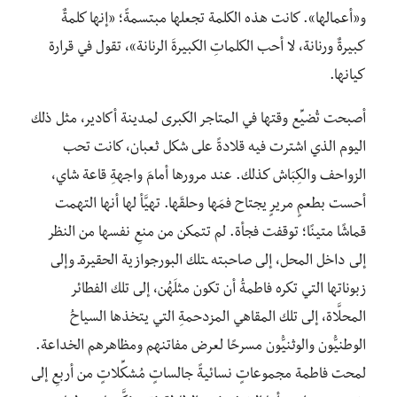
و«أعمالها». كانت هذه الكلمة تجعلها مبتسمةً؛ «إنها كلمةٌ
كبيرةٌ ورنانة، لا أحب الكلماتِ الكبيرةَ الرنانة»، تقول في قرارة
كيانها.
أصبحت تُضيِّع وقتها في المتاجر الكبرى لمدينة أكادير، مثل ذلك
اليوم الذي اشترت فيه قلادةً على شكل ثعبان، كانت تحب
الزواحف والكِبَاش كذلك. عند مرورها أمامَ واجهةِ قاعة شاي،
أحست بطعمٍ مريرٍ يجتاح فمَها وحلقَها. تهيَّأ لها أنها التهمت
قماشًا متينًا؛ توقفت فجأة. لم تتمكن من منعِ نفسها من النظر
إلى داخل المحل، إلى صاحبته ـتلك البورجوازية الحقيرةـ وإلى
زبوناتها التي تكره فاطمةُ أن تكون مثلَهُن، إلى تلك الفطائر
المحلَّاة، إلى تلك المقاهي المزدحمةِ التي يتخذها السياحُ
الوطنيُّون والوثنيُّون مسرحًا لعرض مفاتنهم ومظاهرهم الخداعة.
لمحت فاطمة مجموعاتٍ نسائيةً جالساتٍ مُشكِّلاتٍ من أربعِ إلى