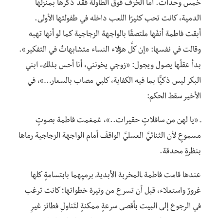
خمس وحدات. أما الخزف فوق الطاولة فقد ذكَّرها بمنزلها
الدمية، كانت تحب كثيرًا اللعب داخله في طفولتها الأولى.
أبقت فاطمة أنفَها ملتصقًا بالواجهة الزجاجية كما لو أنها تهبه
وقالت في نفسها: «إن كلَّ هؤلاء النساء متشابهاتٌ في التفكير».
بدأ عقلُها يصول ويجول: «زوجي يخونني، أنا أحس بذلك، ابني
البكر ليس ذكيًّا بما فيه الكفاية، كلبي مصاب بالسعار…»، في
الأخير سقط الحكم:
ـ «يا لهن من سافلاتٍ حقيرات..»، غمغمت فاطمة بصوتٍ
مسموعٍ لأن الثنائيَّ العسليَّ الواقفَ أمام الواجهة الزجاجية رماها
بنظرةٍ محدقة.
عندها قامت فاطمة ـالمخربة الأبديةـ برميِهما بابتسامةٍ كلها
غرورٌ واستعلاء، قبل أن تسرع من وتيرة خطواتها؛ كانت ترغب
في الرجوع إلى البيت بأقصى سرعةٍ ممكنةٍ لتَناولِ فطائرَ غيرِ