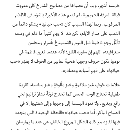
خمسة أشهر. وبما أن مصباحًا من مصابيح الشارع كان مغروسًا
قبالة الغرفة الحميمية، لم تنعم هذه الأخيرة بالعَوْم في الظلام
المرغوب. ربما لهذا السبب كان «حب حياتها» يشكو دائماً من
التعب على مدار الأيام، لكن هذا لا يهم كثيراً ما دام في وسعه
تأمُّلُ وجهِ فاطمةَ قبل النوم والاستمتاعُ بأسرار ومحاسن
جغرافيته، اللهم إنْ ساوره القلق؛ لأنه عندما تغرق فاطمة في
نومها تكون حروف وجهها ضحيةَ تعابيرَ من الخوف لا يَقدِر «حب
حياتها» على فهم أسبابه ومصادره.
علامات خوفٍ غيرُ ملائمةٍ وغيرُ مألوفةٍ وغيرُ مناسبة، تقريبًا
طفيلية تجتاح الوجه الحسن كما تجتاح نوتةٌ نشازٌ ترانيمَ لحنٍ
رائعٍ وبديع. ولا تعود البسمة إلى وجهِها وإلى شفتيها إلا في
الصباح الباكر. أما «حب حياتها» فاللحظة الوحيدة التي يتجدد
فيها لقاؤه مع ذلك الشكلِ المروعِ الخائفِ هي عندما يمارسان