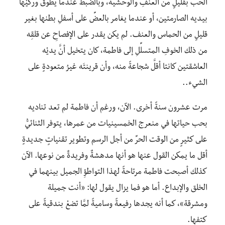
الحبَّ بقليلٍ من العنفِ والوحشية، وبالضبط عندما يطوِّقُ وركيْها
بيديه الصارمتين، أو عندما يغامر بالعضِّ على أسفلِ بطنها بغير
قليلٍ من الحماس والعنف. لم يكن يقدر على الإفصاحِ عن قلقِه
من ذلك الخوفِ المتسلِّلِ إلى فاطمة، كان يتخيل أنَّ يديْه
العاشقتين كانتا أقلَّ شجاعةً منه، وأن قرينتَه غيرُ متعودةٍ على
الشيء..
مرت عشرون سنةً أخرى. الآن، ورغم أن فاطمة لم تعد تناديه
بحب حياتها في منعرج الخمسينيات من عمرها، يتوفر الثنائيُّ
على كثيرٍ من الوقت الحرِّ من أجل الرسم وتطوير تقنياتٍ جديدةٍ
أقل ما يمكن القول عنها هو أنها مدهشةٌ وفريدةٌ من نوعها. الآن
كذلك أصبحت فاطمة مرتاحةً لهذا التواطؤِ الجميل بينهما في
الخلق والإبداع. أما هو فما يزال يقول لها: «أنت جميلة
ومشرقة»، كما أنه يجدها رفيعةً وساميةً لمَّا تضعْ بندقيةً على
كتفها.