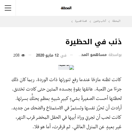
المحطة
آداب وفنون
قصة قصيرة
ذئب في الحظيرة
بواسطة
مساهمو المحطة
في
12 مايو 2020
208
كانت تظنه مازحًا عندما رفع تنورتها ذات الوردة. ربما كان ذلك
جزءًا من اللعبة. عانقها بقوةٍ بجسده المتين حتى كادت تختنق.
لحظتها أحست الصغيرةُ بشيءٍ كبيرٍ شبيهٍ بعظم يحتَكُّ بسرتها.
أرادت أن تحرِّرَ نفسها وتستمرَّ في الاستمتاع والضحك من جديد.
كانت تحب أن تجريَ وراءَ أبيها في الحقل المخضر قرب النهر،
غير بعيدٍ عن المنزل العائلي. ثم قرقرت، أما هو فلا.