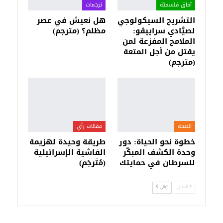
آفاق فلسفيّة‎
ترجمات
التشريح السيكولوجي
هل نعيش في عصر
لصيَّادي سراييڤو:
مظلم؟ (مترجم)
الملامح المفزعة لمن
يقتل من أجل المتعة
(مترجم)
الصحة
مقالات رأي
خطوة نحو الحياة: دور
طريقة وحيدة لهزيمة
وحدة الكشف المبكّر
الفاشية الإسرائيلية
للسرطان في حمايتك
(مُتَرجَم)
السابق
التالي