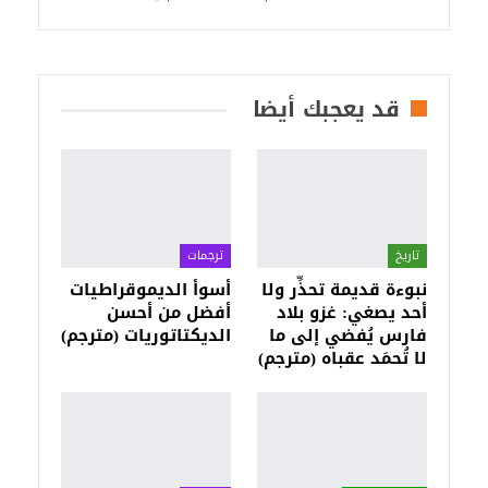
قد يعجبك أيضا
تاريخ
ترجمات
نبوءة قديمة تحذِّر ولا
أسوأ الديموقراطيات
أحد يصغي: غزو بلاد
أفضل من أحسن
فارس يُفضي إلى ما
الديكتاتوريات (مترجم)
لا تُحمَد عقباه (مترجم)