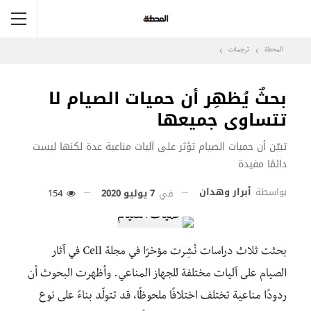
المحطة
ترجمات
بحثٌ يُظهِر أن حميات الصيام لا
تتساوى جميعها
تبيّن أن حميات الصيام تؤثر على آليات مناعية عدة لكنها ليست
دائمًا مفيدة
بواسطة
أبرار وهدان
في
7 يوليو 2020
154
بحثت ثلاث دراسات نُشِرت مؤخرًا في مجلة Cell في آثار
الصيام على آليات مختلفة للجهاز المناعي. وأظهرت البحوث أن
ردودًا مناعية تختلف اختلافًا ملحوظًا، قد تتولّد بناءً على نوع