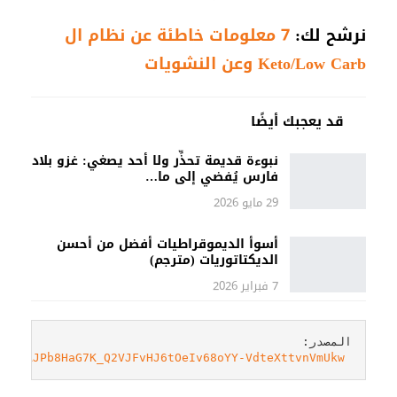
نرشح لك:
7 معلومات خاطئة عن نظام ال
Keto/Low Carb وعن النشويات
قد يعجبك أيضًا
نبوءة قديمة تحذِّر ولا أحد يصغي: غزو بلاد
فارس يُفضي إلى ما…
29 مايو 2026
أسوأ الديموقراطيات أفضل من أحسن
الديكتاتوريات (مترجم)
7 فبراير 2026
rT5GAJPb8HaG7K_Q2VJFvHJ6tOeIv68oYY-VdteXttvnVmUkw