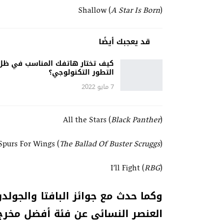
Shallow (
A Star Is Born
)
قد يعجبك أيضًا
كيف تختار هاتفك المناسب في ظل
التطور التكنولوجي؟
7 مايو 2022
All the Stars (
Black Panther
)
purs For Wings (
The Ballad Of Buster Scruggs
)
I’ll Fight (
RBG
)
وكما حدث مع جوائز البافتا والجولد
العنصر النسائي عن
فئة أفضل مخرج