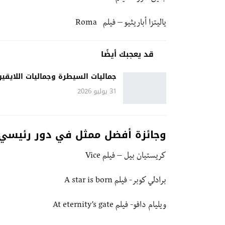
ياليتزا أباريثيو – فيلم Roma
قد يعجبك أيضًا
جماليات السيطرة وجماليات اللايقين
31 يوليو 2026
وجائزة أفضل ممثل في دور رئيسي 
كريستيان بيل – فيلم Vice
برادلي كوبر- فيلم A star is born
ويليام دافو- فيلم At eternity’s gate