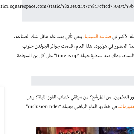
صناعة السينما
. وهي تأتي بعد عام هائل لتلك الصناعة،
مة الحضور في هوليود. هذا العام، قدمت جوائز الجولدن جلوب
وجوائز الأوسكار استجابات مباشرة لموقف الصناعة تجاه النساء، وذلك بعد سيطرة حملة “time is up” على كلِ من السجادة
وسكار 2019، تزداد الإثارة ويدور التخمين. من المُرشَح؟ من سيُلقي خطاب الفوز الليلة؟ وهل
دورماند
في خطابها العام الماضي بجملة “inclusion rider”