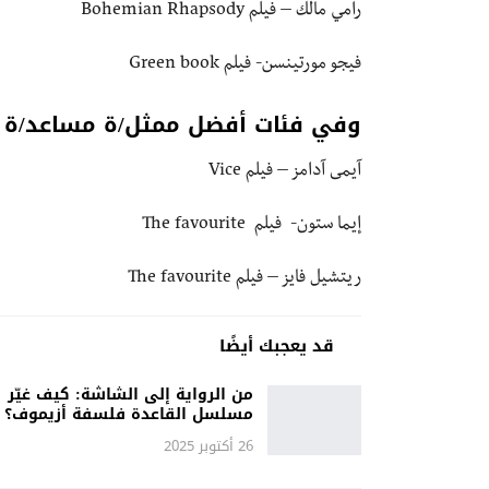
رامي مالك – فيلم Bohemian Rhapsody
فيجو مورتينسن- فيلم Green book
وفي فئات أفضل ممثل/ة مساعد/ة ت
آيمى آدامز – فيلم Vice
إيما ستون- فيلم The favourite
ريتشيل فايز – فيلم The favourite
قد يعجبك أيضًا
من الرواية إلى الشاشة: كيف غيّر
مسلسل القاعدة فلسفة أزيموف؟
26 أكتوبر 2025