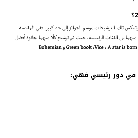
مرشحين لجوائز الأوسكار 2019 يوم 22 يناير، وتعكس تلك الترشيحات موسم الجوائز إلى حد كبير. ففي المقدمة
هما في الفئات الرئيسية. حيث تم ترشيح كلًا منهما لجائزة أفضل
Green book ،Vice ، A star is born Blackkklansman ، Black panther و Bohemian
ة في دور رئيسي فهي: