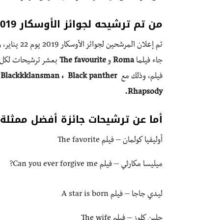
من تم ترشيحه لجوائز الأوسكار 2019؟
تم إعلان ال
جاء فيلما
Roma
و
The favourite
بعشر ترشيحات لكل من
فيلم، وذلك مع
Rhapsody.
أما عن ترشيحات جائزة أفضل ممثل
أوليفيا كولمان – فيلم The favorite
ميليسا مكارثي – فيلم Can you ever forgive me?
ليدي جاجا – فيلم A star is born
جلين كلوز – فيلم The wife