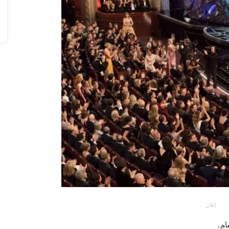
إعلان
ام.