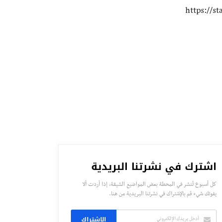
اشترك في نشرتنا البريدية
كل أسبوع تُنشر في المحطة بعض المواضيع الشيقة، إذا أردت ألا
يفوتك شيء قم بالإشتراك في نشرتنا البريدية من هنا.
الاشتراك