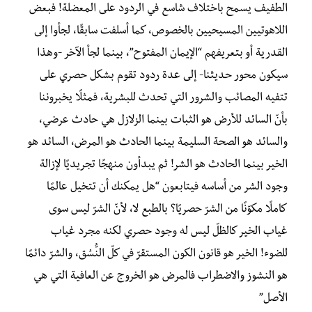
الطفيف يسمح باختلاف شاسع في الردود على المعضلة! فبعض
اللاهوتيين المسيحيين بالخصوص، كما أسلفت سابقًا، لجأوا إلى
القدرية أو بتعريفهم “الإيمان المفتوح”، بينما لجأ الآخر -وهذا
سيكون محور حديثنا- إلى عدة ردود تقوم بشكل حصري على
تتفيه المصائب والشرور التي تحدث للبشرية، فمثلًا يخبروننا
بأنّ السائد للأرض هو الثبات بينما الزلازل هي حادث عرضي،
والسائد هو الصحة السليمة بينما الحادث هو المرض، السائد هو
الخير بينما الحادث هو الشر! ثم يبدأون منهجًا تجريديًا لإزالة
وجود الشر من أساسه فيتابعون “هل يمكنك أن تتخيل عالمًا
كاملًا مكوّنًا من الشرّ حصريًا؟ بالطبع لا، لأنّ الشرّ ليس سوى
غياب الخير كالظلّ ليس له وجود حصري لكنه مجرد غياب
للضوء! الخير هو قانون الكون المستقرّ في كلّ النُّسُق، والشرّ دائمًا
هو النشوز والاضطراب فالمرض هو الخروج عن العافية التي هي
الأصل”