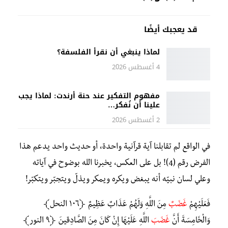
قد يعجبك أيضًا
لماذا ينبغي أن نقرأ الفلسفة؟
4 أغسطس 2026
مفهوم التفكير عند حنة أرندت: لماذا يجب
علينا أن نُفكر…
2 أغسطس 2026
في الواقع لم تقابلنا آية قرآنية واحدة، أو حديث واحد يدعم هذا
الفرض رقم (4)! بل على العكس، يخبرنا الله بوضوح في آياته
وعلي لسان نبيّه أنه يبغض ويكره ويمكر ويذلّ ويتجبّر ويتكبّر!
فَعَلَيْهِمْ
غَضَبٌ
مِنَ اللَّهِ وَلَهُمْ عَذَابٌ عَظِيمٌ ﴿١٠٦ النحل﴾
وَالْخَامِسَةَ أَنَّ
غَضَبَ
اللَّهِ عَلَيْهَا إِنْ كَانَ مِنَ الصَّادِقِينَ ﴿٩ النور﴾