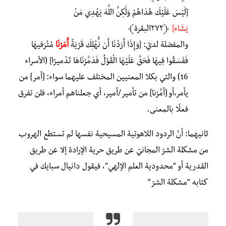
{لَيْسَ عَلَيْكَ هُدَاهُمْ وَلَٰكِنَّ اللَّهَ يَهْدِي مَنْ
يَشَاء}
﴿٢٧٢البقرة﴾
والمفضلة لديّ: {وَإِذَا أَرَدْنَا أَن نُّهْلِكَ قَرْيَةً
أَمَرْنَا
مُتْرَفِيهَا
فَفَسَقُوا فِيهَا فَحَقَّ عَلَيْهَا الْقَوْلُ فَدَمَّرْنَاهَا تَدْمِيرًا} (الأسراء
16) والتي بكلا المعنيين المختلف عليهما سواء: [أمر] من
يأمر،أو [أمَّرْنا] من تأمير/أمير، أي جعلناهم أمراء، فلن تفرق
فعلًا بالمعنى.
ثانيهما: أنّ الردود اللاهوتية المسيحية نفسها لم تستطع الهروب
من مشكلة الشرّ المجانيّ عن طريق حرية الإرادة إلا عن طريق
القدرية أو “محدودية العلم الإلهي”، فيقول دانيال سبايك في
كتابه “مشكلة الشرّ”