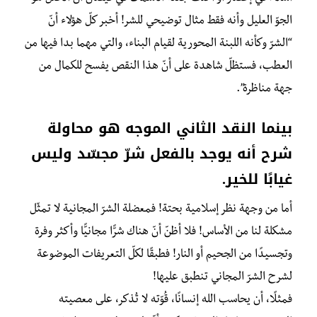
الجوّ العليل وأنه فقط مثال توضيحي للشر! أخبر كلّ هؤلاء أنّ
“الشرّ وكأنه اللبنة المحورية لقيام البناء، والتي مهما بدا فيها من
العطب، فستظلّ شاهدة على أنّ هذا النقص يفسح للكمال من
جهة مناظرة”.
بينما النقد الثاني الموجه هو محاولة
شرح أنه يوجد بالفعل شرّ مجسّد وليس
غيابًا للخير.
أما من وجهة نظر إسلامية بحتة! فمعضلة الشرّ المجانية لا تمثّل
مشكلة لنا من الأساس! فلا أظنّ أنّ هناك شرًّا مجانيًّا وأكثر وفرة
وتجسيدًا من الجحيم أو النار! فطبقًا لكلّ التعريفات الموضوعة
لشرح الشرّ المجاني تنطبق عليها!
فمثلًا، أن يحاسب الله إنسانًا، قُوّته لا تُذكر، على معصيته