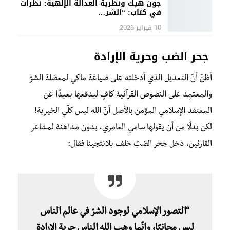
جون هيك ونظرية العدالة الإلهية: نظرات
في كتاب: “الشر…
10 فبراير 2026
جحر الضب وحرية الإرادة
أظنّ أنّ التعديل الذي أدخلته على صياغة ماكي لمعضلة الشرّ
والمعتمِد على النصوص القرآنية كافٍ ليدفعها بعيدًا عن
المعتقد الإسلامي المؤمن بالأصل أنّ الله ليس كلّي الخيرية!
لكن بدلًا من أن يقولها سامي العامري، بدون مداهنة لمشاعر
القارئين، دخل جحر الضبّ خلف بلانتجينا فقال:
“التصور الإسلامي لوجود الشرّ في عالم الناس
ليس مجانيًا، وإنّما وهب الله الناس حرية الإرادة