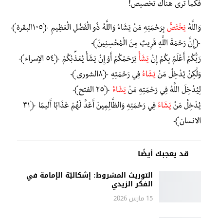
فكما ترى هناك تخصيص!
وَاللَّهُ
يَخْتَصُّ
بِرَحْمَتِهِ مَنْ يَشَاءُ وَاللَّهُ ذُو الْفَضْلِ الْعَظِيمِ ﴿١٠٥البقرة﴾
﴿إِنَّ رَحْمَةَ اللَّهِ قَرِيبٌ مِنَ الْمُحْسِنِينَ﴾
رَبُّكُمْ أَعْلَمُ بِكُمْ إِنْ
يَشَأْ
يَرْحَمْكُمْ أَوْ إِنْ يَشَأْ يُعَذِّبْكُمْ ﴿٥٤ الإسراء﴾
وَلَٰكِنْ يُدْخِلُ مَنْ
يَشَاءُ
فِي رَحْمَتِهِ ﴿٨الشورى﴾
لِيُدْخِلَ اللَّهُ فِي رَحْمَتِهِ مَنْ
يَشَاءُ
﴿٢٥ الفتح﴾
يُدْخِلُ مَنْ
يَشَاءُ
فِي رَحْمَتِهِ وَالظَّالِمِينَ أَعَدَّ لَهُمْ عَذَابًا أَلِيمًا ﴿٣١
الانسان﴾
قد يعجبك أيضًا
التوريث المشروط: إشكاليّة الإمامة في
الفكر الزيدي
15 مارس 2026