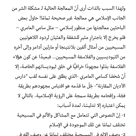
ولهذا السبب بالذات أرى أنّ المعالجة الحالية لـ مشكلة الشر من
الجانب الإسلامي هي معالجة غير صحيحة تمامًا! حاوَلَ بعض
الباحثين معالجتها من منظور إسلامي – مثل سامي العامري –
فلم يخرج إلا باجترارٍ مثيرٍ للشفقة والغثيان لردود اللاهوتيين
المسيحيين من أمثال ألفين بلانتينجا أو مارلين آدامز وإلى آخره
من الثيوديسيين والفلاسفة المسيحيين.. فبعيدًا عن كون هؤلاء
الفلاسفة بذلوا مجهودًا خرافيًّا في خلق ثيوديساتهم الخاصة، إلا
أنّ شخصًا كسامي العامري -الذي يطلق على نفسه لقب “دارس
الأديان المقارنة”- جُلّ ما قدّمه هو اقتباس مجهودهم بطريقة
فجّة، وإقحامه بطريقة سمجة على الرؤية الإسلامية. بالتالي لا
يمكن اعتباره إلا تدليسًا، لعدة أسباب:
1- إنّ النصوص التي تتعامل مع المشاكل والألم في المسيحية
تختلف تمامًا عن تلك الموجودة في الإسلام
2- وصف الإله في المسيحية مختلف تمامًا عن وصف الله في