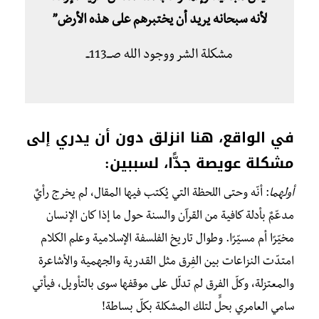
لأنه سبحانه يريد أن يختبرهم على هذه الأرض”
مشكلة الشر ووجود الله صـــ113ــ
في الواقع، هنا انزلق دون أن يدري إلى
مشكلة عويصة جدًّا، لسببين:
أولهما
: أنّه وحتى اللحظة التي يُكتب فيها المقال، لم يخرج رأيٌ
مدعّمٌ بأدلة كافية من القرآن والسنة حول ما إذا كان الإنسان
مخيّرًا أم مسيّرًا. وطوال تاريخ الفلسفة الإسلامية وعلم الكلام
امتدّت النزاعات بين الفِرق مثل القدرية والجهمية والأشاعرة
والمعتزلة، وكلّ الفرق لم تدلّل على موقفها سوى بالتأويل، فيأتي
سامي العامري بحلٍّ لتلك المشكلة بكلّ بساطة!