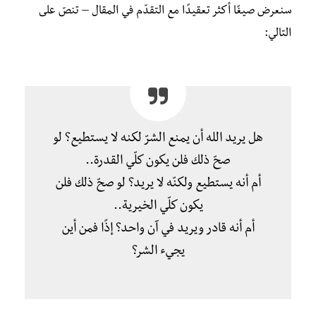
سنعرض صيغًا أكثر تعقيدًا مع التقدّم في المقال – تنصّ على
التالي:
هل يريد الله أن يمنع الشرّ لكنه لا يستطيع؟ لو
صحّ ذلك فلن يكون كلّي القدرة..
أم أنه يستطيع ولكنّه لا يريد؟ لو صحّ ذلك فلن
يكون كلّي الخيرية..
أم أنه قادر ويريد في آن واحد؟ إذًا فمن أين
يجيء الشر؟