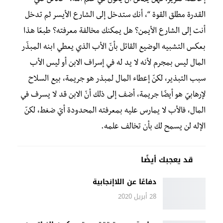
إحاطته تقرير، فهل يمكن أن يكون في علم الله، “ككائن كلّيّ
القدرة مطلق القوة “، أنك ستدخل إلى الشارع الأيسر ثم تدخل
أنت إلى الشارع الأيمن؟ هل يمكنك مخالفة معرفته؟ طبعًا هذا
بعكس التشبيه الوضيع القائل بأنّ الأب الذي يعطي ابنه المبذّر
المال ليس بمجرم لأنه لا يد له في إسراف الابن أو ليس الأب
سبب التبذير، لكنّ إعطاء المال لمبذر هو جريمة، بيع السلاح
لإرهابيّ هو أيضًا جريمة، أضف إلى ذلك أنّ الابن قد لا يسرف في
المال، فالأب لا يمارس عليه بمعرفته المحدودة أيّ ضغط، لكنّ
الإله لن يسمح لك بأن تخالف علمه.
قد يعجبك أيضًا
دفاعًا عن اللاإنجابية
28 أبريل 2020