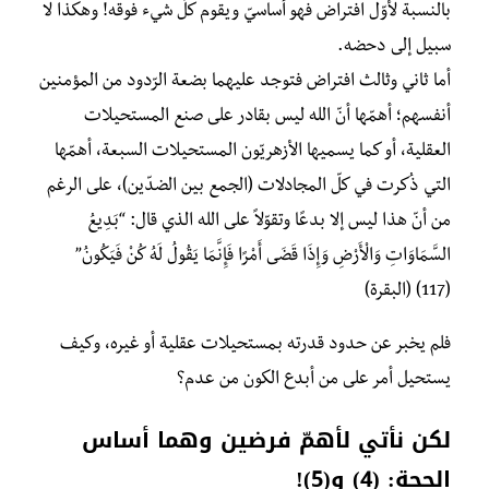
بالنسبة لأوّل افتراض فهو أساسيّ ويقوم كلّ شيء فوقه! وهكذا لا
سبيل إلى دحضه.
أما ثاني وثالث افتراض فتوجد عليهما بضعة الرّدود من المؤمنين
أنفسهم؛ أهمّها أنّ الله ليس بقادر على صنع المستحيلات
العقلية، أو كما يسميها الأزهريّون المستحيلات السبعة، أهمّها
التي ذُكرت في كلّ المجادلات (الجمع بين الضدّين)، على الرغم
من أنّ هذا ليس إلا بدعًا وتقوّلاً على الله الذي قال:
“بَدِيعُ
السَّمَاوَاتِ وَالْأَرْضِ وَإِذَا قَضَى أَمْرًا فَإِنَّمَا يَقُولُ لَهُ كُنْ فَيَكُونُ”
(117) (البقرة)
فلم يخبر عن حدود قدرته بمستحيلات عقلية أو غيره، وكيف
يستحيل أمر على من أبدع الكون من عدم؟
لكن نأتي لأهمّ فرضين وهما أساس
الحجة: (4) و(5)!