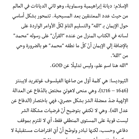
الإسلام: ديانة إبراهيمية وسماوية، وهو ثاني الديانات في العالم
من حيث عدد المعتنقين بعد المسيحية. تتمحور بشكل أساسي
حول الإيمان بـ “الله” والتسليم التامّ لكلّ الأوامر الواردة على
لسانه في الكتاب المنزل من عنده “القرآن” على رسوله “محمد”
بالإضافة إلي الإيمان أنّ كلّ ما نطقه “محمد” هو بالضرورة وحي
من “الله”.
*الله هنا اسم علم، وليس تدليلًا عن GOD.
الثيوديسا: هي كلمة أوّل من صاغها الفيلسوف غوتفريد لايبنتز
(1646 – 1716)، وهي منحى لاهوتيّ مختصّ بالدّفاع عن العدالة
الإلهية ضدّ معضلة الشرّ بشكل حصريّ، فهي باختصار (الدفاع عن
عدل الله). وهي لا تكتفي بتوضيح أنّ فرضيات مشكلة الشر
ليست قوية على المستوى المنطقي فقط، أي لا تلتزم بموقف
دفاعي وحسب، لكنها تبادر وتوضّح أنّ أيّ افتراضات مستقبلية لا