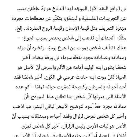
في الواقع النقد الأول الموجّه لهذا الدفاع هو ردّ عاطفيّ بعيد
عن التجريدات الفلسفية والمنطق، يتكلّم عن مصطلحات مجردة
مهتزّة التعريف مثل قيمة الإنسان وقيمة الروح المفردة.. إلخ.
مثلًا: أتحداك أن تذهب إلى شخص يحتضر بسبب الجوع –
هناك 21 ألف شخص يموت من الجوع يوميًا- وتخبره أنّ موته
ومعاناته وعذاباته مجرّد نقطة سوداء في ورقة بيضاء. أخبر
شخصًا يتلوى ابنه الوليد أمامه من الألم والمرض أنّ الأصل هو
الحياة لكنّ موت ابنه حادث عرضي في الكون. أخبر شخصًا فقد
أحد أحبائه بالسرطان وكنتيجة تدمّرت حياته تمامًا – كم عدد
الأمثلة التي يعرفها كلّ شخص منا تطابق هذا النموذج ؛أنّ
معاناته مجرد خطّ أسود لتوضيح الأبيض لباقي البشر، هيا اذهب
وأخبر كل شخص تعرّض لزلزال وفقد أحباءه وممتلكاته بسبب أنّ
الأصل هو ثبات الأرض وليس الزلزال. أخبر كلّ شخص تمزّق
أشلاءً في إعصار أو أكلت جثته الأسماك في فيضان أنّ الأصل هو