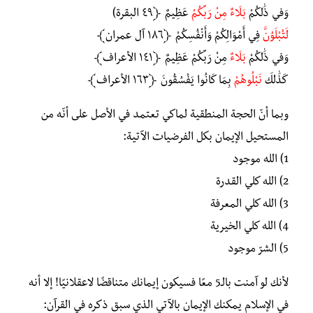
وَفِي ذَٰلِكُمْ
بَلَاءٌ مِنْ رَبِّكُمْ
عَظِيمٌ ﴿٤٩ البقرة)
لَتُبْلَوُنَّ
فِي أَمْوَالِكُمْ وَأَنْفُسِكُمْ ﴿١٨٦ آل عمران﴾
وَفِي ذَٰلِكُمْ
بَلَاءٌ
مِنْ رَبِّكُمْ عَظِيمٌ ﴿١٤١ الأعراف﴾
كَذَٰلِكَ
نَبْلُوهُمْ
بِمَا كَانُوا يَفْسُقُونَ ﴿١٦٣ الأعراف﴾
وبما أنّ الحجة المنطقية لماكي تعتمد في الأصل على أنّه من
المستحيل الإيمان بكل الفرضيات الآتية:
1) الله موجود
2) الله كلي القدرة
3) الله كلي المعرفة
4) الله كلي الخيرية
5) الشرّ موجود
لأنك لو آمنت بالـ5 معًا فسيكون إيمانك متناقضًا لاعقلانيًا! إلا أنه
في الإسلام يمكنك الإيمان بالآتي الذي سبق ذكره في القرآن: