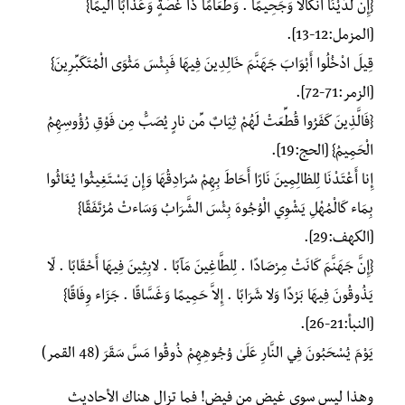
{إِنَّ لَدَيْنَا أَنكَالًا وَجَحِيمًا . وَطَعَامًا ذَا غُصَّةٍ وَعَذَابًا أَلِيمًا}
[المزمل:12-13].
قِيلَ ادْخُلُوا أَبْوَابَ جَهَنَّمَ خَالِدِينَ فِيهَا فَبِئْسَ مَثْوَى الْمُتَكَبِّرِينَ}
[الزمر:71-72].
{فَالَّذِينَ كَفَرُوا قُطِّعَتْ لَهُمْ ثِيَابٌ مِّن نارٍ يُصَبُّ مِن فَوْقِ رُؤُوسِهِمُ
الْحَمِيمُ} [الحج:19].
إِنا أَعْتَدْنَا لِلظالِمِينَ نَارًا أَحَاطَ بِهِمْ سُرَادِقُهَا وَإِن يَسْتَغِيثُوا يُغَاثُوا
بِمَاء كَالْمُهْلِ يَشْوِي الْوُجُوهَ بِئْسَ الشَّرَابُ وَسَاءتْ مُرْتَفَقًا}
[الكهف:29].
{إِنَّ جَهَنَّمَ كَانَتْ مِرْصَادًا . لِلطَّاغِينَ مَآبًا . لابِثِينَ فِيهَا أَحْقَابًا . لّا
يَذُوقُونَ فِيهَا بَرْدًا وَلا شَرَابًا . إِلاَّ حَمِيمًا وَغَسَّاقًا . جَزَاء وِفَاقًا}
[النبأ:21-26].
يَوْمَ يُسْحَبُونَ فِي النَّارِ عَلَىٰ وُجُوهِهِمْ ذُوقُوا مَسَّ سَقَرَ (48 القمر)
وهذا ليس سوى غيض من فيض! فما تزال هناك الأحاديث