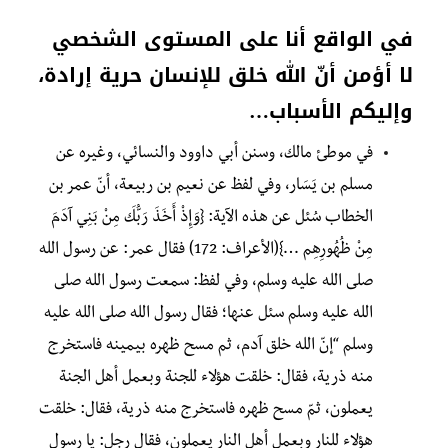
في الواقع أنا على المستوى الشخصي
لا أؤمن أنّ الله خلق للإنسان حرية إرادة،
وإليكم الأسباب…
في موطئ مالك، وسنن أبي داوود والنسائي، وغيره عن
مسلم بن يَسَار، وفي لفظ عن نعيم بن ربيعة، أنّ عمر بن
الخطاب سُئل عن هذه الآية‏:‏ {وَإِذْ أَخَذَ رَبُّكَ مِنْ بَنِي آدَمَ
مِنْ ظُهُورِهِم …}(‏الأعراف‏:‏ 172‏) فقال عمر‏:‏ عن رسول الله
صلى الله عليه وسلم، وفي لفظ‏:‏ سمعت رسول الله صلى
الله عليه وسلم سئل عنها؛ فقال رسول الله صلى الله عليه
وسلم “إنّ الله خلق آدم، ثم مسح ظهره بيمينه فاستخرج
منه ذرية، فقال‏:‏ خلقت هؤلاء للجنة وبعمل أهل الجنة
يعملون، ثمّ مسح ظهره فاستخرج منه ذرية، فقال‏:‏ خلقت
هؤلاء للنار وبعمل أهل النار يعملون‏‏، فقال رجل‏:‏ يا رسول