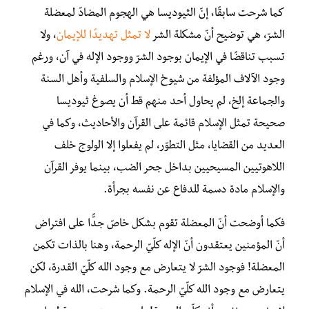
كما شرحت سابقًا، إنّ الثيوديسا هي الهجوم المضادّ لمعضلة
الشرّ، هي توضيح أنّ
مشكلة
الشر
لا تمثل تهديدًا للإيمان
، ولا
تسبب تناقضًا في الإيمان بوجود الشرّ ووجود الإله في آن، ورغم
وجود الآلاف المؤلفة من شيوخ الإسلام والسلفية وأهل السنة
والجماعة إلخ، لم يحاول أحد منهم قط أن يصوغ ثيوديسا
صحيحة تمثل الإسلام قائمة على القرآن والأحاديث، وكما في
العديد من القضايا، مثل التطوّر، لم يفعلوا إلا الولوج خلف
اللاهوتيين المسيحيين بداخل جحر الضب، بينما يوفر القرآن
والإسلام مادة دسمة للدفاع عن نفسه بجرأة.
فكما أوضحت أنّ المعضلة تقوم بشكل خاصّ جدًّا على افتراض
أنّ المؤمنين يعتقدون أنّ الإله كلّيّ الرحمة، وهنا بالذات تكمن
المعضلة! فوجود الشرّ لا يتعارض مع وجود الله كلّيّ القدرة، لكن
يتعارض مع وجود الله كلّيّ الرحمة. وكما شرحت، الله في الإسلام