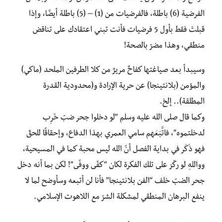
الفرضية (6) باطلة، فالفرضيات من (1) – (5) باطلة أيضًا، وإذا
قبلتَ فقط بأول 5 فرضيات فأنت تبني اعتقادك على تناقض
منطقي، وهذا مضرّ بالصحة!
وسيبدأ بعد صياغتها كفاحٌ مريرٌ من كلا الطرفين الملحد (ماكي)
والمؤمن (بلانتينجا) عن حرية الإرادة و(محدودية القدرة
المطلقة).. إلخ.
وكما قال صلى الله عليه وسلم “لو دخلوا جحر ضبّ خَرِب
لدخلتموه”، فاتَّبَعَهم سامي العمري بهذا الدفاع، وإحقاقًا للحقّ
فهو ذَكَر في بداية الفصل أنّ الله ليس محبة كما في المسيحية،
وواللهِ لو ركّز على تلك الفكرة لكان “كفّى ووفّى”! لكن بما أنه دخل
جحر الضبّ خلف “الفن بلانتينجا” فأنا لن أتبعه وسأوضح لما لا
ينفع البرهان المنطقي لمشكلة الشرّ مع اللاهوت الإسلامي.