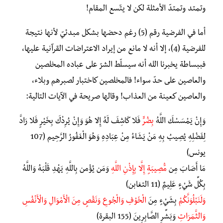
وتمتد وتمتدّ الأمثلة لكن لا يتّسع المقام!
أما في الفرضية رقم (5) رغم دحضها بشكل مبدئيّ لأنها نتيجة
للفرضية (4)، إلا أنه لا مانع من إيراد الاعتراضات القرآنية عليها،
فببساطة يخبرنا الله أنه سيسلّط الشرّ على عباده المخلصين
والعاصين على حدّ سواء! فالمخلصين كاختبار لصبرهم وبلاء،
والعاصين كعينة من العذاب! وقالها صريحة في الآيات التالية:
وَإِنْ يَمْسَسْكَ اللَّهُ
بِضُرٍّ
فَلا كَاشِفَ لَهُ إِلا هُوَ وَإِنْ يُرِدْكَ بِخَيْرٍ فَلا رَادَّ
لِفَضْلِهِ يُصِيبُ بِهِ مَنْ يَشَاءُ مِنْ عِبَادِهِ وَهُوَ الْغَفُورُ الرَّحِيم (107
يونس)
مَا أَصَابَ مِن
مُّصِيبَةٍ إِلَّا بِإِذْنِ اللَّهِ
وَمَن يُؤْمِن بِاللَّهِ يَهْدِ قَلْبَهُ وَاللَّهُ
بِكُلِّ شَيْءٍ عَلِيمٌ (11 التغابن)
وَلَنَبْلُوَنَّكُمْ
بِشَيْءٍ مِنَ
الْخَوْفِ وَالْجُوعِ وَنَقْصٍ مِنَ الْأَمْوَالِ وَالْأَنْفُسِ
وَالثَّمَرَاتِ
وَبَشِّرِ الصَّابِرِينَ (155 البقرة)