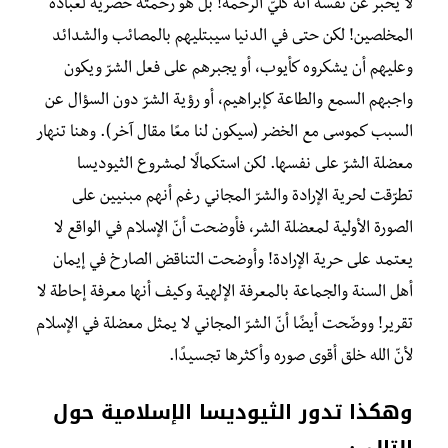
لا يخبر عن نفسه أنه كلّيّ الرحمة! بل هو رحمته حصرية لعباده
المخلصين! لكن حتى في الدنيا سيبتليهم بالمصائب والشدائد
وعليهم أن يشكروه كأيوب، أو يجبرهم على فعل الشرّ ويكون
واجبهم السمع والطاعة كإبراهيم، أو رؤية الشرّ دون السؤال عن
السبب كموسى مع الخضر (سيكون لنا معًا مقال آخر). وهنا تنهار
معضلة الشرّ على نفسها. لكن استكمالًا لمشروع الثيوديسا
تطرّقت لحرية الإرادة والشرّ المجاني رغم أنهم مبنيين على
الصورة الأولية لمعضلة الشر، فأوضحت أنّ الإسلام في الواقع لا
يعتمد على حرية الإرادة! وأوضحت التناقض الصارخ في إيمان
أهل السنة والجماعة بالمعرفة الإلهية وكيف أنها معرفة إحاطة لا
تقرير! ووضّحت أيضًا أنّ الشرّ المجاني لا يمثل معضلة في الإسلام
لأنّ الله خلق أقوى صوره وأكثرها تجسيدًا.
وهكذا تدور الثيوديسا الإسلامية حول
التالي: