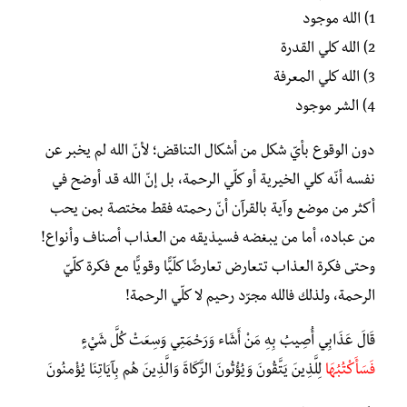
1) الله موجود
2) الله كلي القدرة
3) الله كلي المعرفة
4) الشر موجود
دون الوقوع بأيّ شكل من أشكال التناقض؛ لأنّ الله لم يخبر عن
نفسه أنّه كلي الخيرية أو كلّي الرحمة، بل إنّ الله قد أوضح في
أكثر من موضع وآية بالقرآن أنّ رحمته فقط مختصة بمن يحب
من عباده، أما من يبغضه فسيذيقه من العذاب أصناف وأنواع!
وحتى فكرة العذاب تتعارض تعارضًا كلّيًّا وقويًّا مع فكرة كلّيّ
الرحمة، ولذلك فالله مجرّد رحيم لا كلّي الرحمة!
قَالَ عَذَابِي أُصِيبُ بِهِ مَنْ أَشَاء وَرَحْمَتِي وَسِعَتْ كُلَّ شَيْءٍ
فَسَأَكْتُبُهَا
لِلَّذِينَ يَتَّقُونَ وَيُؤْتُونَ الزَّكَاةَ وَالَّذِينَ هُم بِآيَاتِنَا يُؤْمِنُونَ