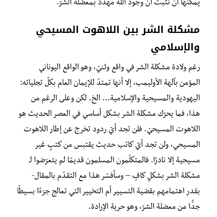
يمكنها أن تثبت أنّ وجود الله مهدّد بمعضلة الشرّ.
مشكلة الشر بين اللاهوت المسيحي
والإسلامي
رغم ولادة مشكلة الشر في واقع وثنيّ، وهو الواقع اليوناني
المؤمن بآلهة الأوليمب، إلا أنها تمتدّ للإيمان العام بكلّ تجلياته:
اليهودية والمسيحية والإسلامية… الخ. لكن وعلى الرغم من
هذا، فما يحرّك مشكلة الشر بشكل أساسي في العصر الحديث هو
اللاهوت المسيحيّ. فلن تجد أيّ ردود تخرج عن إطار اللاهوت
المسيحي، ولن تجد أيّ كاتب حديث يقتبس من كتبٍ غير
مسيحية إلا نادرًا. فالمتكلّمون المسلمون قديمًا لم يتعرّضوا لـ
مشكلة الشر بشكلٍ كافٍ – وسأفسّر هذا مع التقدّم بالمقال-
بقدر اهتمامهم بقضية التسيير أم التخيير التي تعالج جزءًا بسيطًا
جدًّا من معضلة الشرّ، وهو حرية الإرادة.