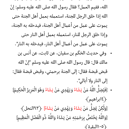
الله، ففيم العمل‏؟‏ فقال رسول الله صلى الله عليه وسلم‏:‏ ‏‏إنّ
الله إذا خلق الرجل للجنة، استعمله بعمل أهل الجنة حتى
يموت على عمل من أعمال أهل الجنة، فيدخله به الجنة،
وإذا خلق الرجل للنار، استعمله بعمل أهل النار حتى
يموت على عمل من أعمال أهل النار، فيدخله به النار‏”‏‏‏.‏
وفي حديث الحَكَم بن سفيان، عن ثابت، عن أنس بن
مالك قال‏:‏ قال رسول الله صلى الله عليه وسلم “إنّ الله
قبض قبضة فقال‏:‏ إلى الجنة برحمتي، وقبض قبضة فقال‏:‏
إلى النار ولا أبالي‏”‏‏‏.
{
فَيُضِلُّ اللَّهُ مَنْ
يَشَاءُ
وَيَهْدِي مَنْ
يَشَاءُ
وَهُوَ الْعَزِيزُ الْحَكِيمُ}
﴿٤ابراهيم﴾
{وَلَٰكِنْ يُضِلُّ مَنْ
يَشَاءُ
وَيَهْدِي مَنْ
يَشَاءُ}
﴿٩٣النحل﴾
{وَاللَّهُ يَخْتَصُّ بِرَحْمَتِهِ مَنْ يَشَاءُ وَاللَّهُ ذُو الْفَضْلِ الْعَظِيمِ}
﴿١٠٥البقرة﴾