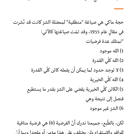
حجة ماكي هي صياغة “منطقية” لمعضلة الشرّ كانت قد نُشرت
في مقالٍ عام 1955، وقد تمّت صياغتها كالآتي:
“نمتلك عدة فرضيات
1) الله موجود
2) الله كلّي القدرة
3) لا توجد حدود لما يمكن أن يفعله كائن كلّي القدرة
4) الله كلّي الخيرية
5) الكائن كلّي الخيرية يقضي على الشرّ بقدر ما يستطيع
فنصل إلى نتيجة وهي
6) الشرّ غير موجود
لكن، بالطّبع، جميعنا ندرك أنّ الفرضية (6) هي فرضية منافية
للواقع والاستقراء ولن يختلف على هذا مؤمن أو ملحد! وبما أنّ