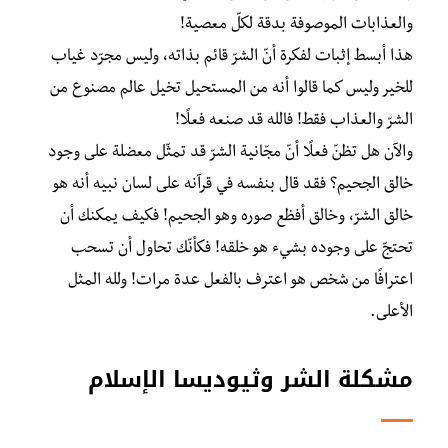
والعذابات الموصوفة بدقة لكلّ معصية!
هذا أبسط إثبات لفكرة أنّ الشرّ قائم بذاته، وليس مجرّد غياب
للخير وليس كما قالوا أنه من المستحيل تخيل عالم مصنوع من
الشرّ والعذاب فقط! فالله قد صنعه فعلًا!
والآن هل تظنّ فعلًا أنّ مجّانية الشرّ قد تمثّل معضلة على وجود
خالق الجحيم؟ فقد قال بنفسه في قرآنه على لسان نبيه أنه هو
خالق الشرّ، وخالق أفظع صوره وهو الجحيم! فكيف يمكنك أن
تحتجّ على وجوده بشيء هو خلقه! فكأنّك تحاول أن تسحب
اعترافًا من شخص هو اعترف بالفعل عدة مرات! ولله المثل
الأعلى.
مشكلة الشر وثيوديسا الإسلام