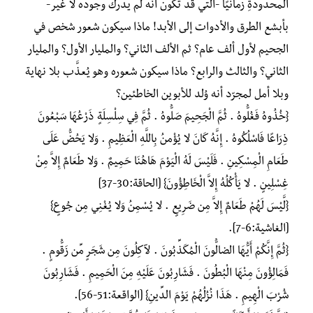
المحدودةِ زمانيًا -التي قد تكون أنّه لم يدرك وجوده لا غير-
بأبشع الطرق والأدوات إلى الأبد! ماذا سيكون شعور شخص في
الجحيم لأول ألف عام؟ ثم الألف الثاني؟ والمليار الأول؟ والمليار
الثاني؟ والثالث والرابع؟ ماذا سيكون شعوره وهو يُعذَّب بلا نهاية
وبلا أمل لمجرّد أنه وُلد للأبوين الخاطئين؟
{خُذُوهُ فَغُلُّوهُ . ثُمَّ الْجَحِيمَ صَلُّوهُ . ثُمَّ فِي سِلْسِلَةٍ ذَرْعُهَا سَبْعُونَ
ذِرَاعًا فَاسْلُكُوهُ . إِنَّهُ كَانَ لا يُؤْمِنُ بِاللَّهِ الْعَظِيمِ . وَلا يَحُضُّ عَلَى
طَعَامِ الْمِسْكِينِ . فَلَيْسَ لَهُ الْيَوْمَ هَاهُنَا حَمِيمٌ . وَلا طَعَامٌ إِلاَّ مِنْ
غِسْلِينٍ . لا يَأْكُلُهُ إِلاَّ الْخَاطِؤُونَ} [الحاقة:30-37]
{لَّيْسَ لَهُمْ طَعَامٌ إِلاَّ مِن ضَرِيعٍ . لا يُسْمِنُ وَلا يُغْنِي مِن جُوعٍ}
[الغاشية:6-7].
{ثُمَّ إِنَّكُمْ أَيُّهَا الضالُّونَ الْمُكَذِّبُونَ . لآكِلُونَ مِن شَجَرٍ مِّن زَقُّومٍ .
فَمَالِؤُونَ مِنْهَا الْبُطُونَ . فَشَارِبُونَ عَلَيْهِ مِنَ الْحَمِيمِ . فَشَارِبُونَ
شُرْبَ الْهِيمِ . هَذَا نُزُلُهُمْ يَوْمَ الدِّينِ} [الواقعة:51-56].