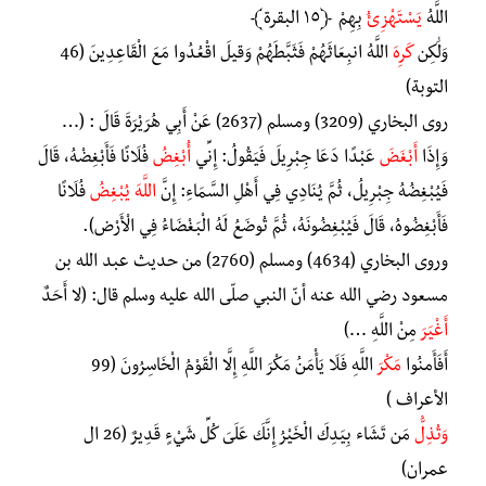
اللَّهُ
يَسْتَهْزِئُ
بِهِمْ ﴿١٥ البقرة﴾
وَلَٰكِن
كَرِهَ
اللَّهُ انبِعَاثَهُمْ فَثَبَّطَهُمْ وَقِيلَ اقْعُدُوا مَعَ الْقَاعِدِينَ (46
التوبة)
روى البخاري (3209) ومسلم (2637) عَنْ أَبِي هُرَيْرَةَ قَالَ : (…
وَإِذَا
أَبْغَضَ
عَبْدًا دَعَا جِبْرِيلَ فَيَقُولُ: إِنِّي
أُبْغِضُ
فُلَانًا فَأَبْغِضْهُ، قَالَ
فَيُبْغِضُهُ جِبْرِيلُ، ثُمَّ يُنَادِي فِي أَهْلِ السَّمَاءِ: إِنَّ
اللَّهَ يُبْغِضُ
فُلَانًا
فَأَبْغِضُوهُ، قَالَ فَيُبْغِضُونَهُ، ثُمَّ تُوضَعُ لَهُ الْبَغْضَاءُ فِي الْأَرْض).
وروى البخاري (4634) ومسلم (2760) من حديث عبد الله بن
مسعود رضي الله عنه أنّ النبي صلّى الله عليه وسلم قال: (لا أَحَدٌ
أَغْيَرَ
مِنْ اللَّهِ …)
أَفَأَمِنُوا
مَكْرَ
اللَّهِ فَلَا يَأْمَنُ مَكْرَ اللَّهِ إِلَّا الْقَوْمُ الْخَاسِرُونَ (99
الأعراف )
وَتُذِلُّ
مَن تَشَاء بِيَدِكَ الْخَيْرُ إِنَّكَ عَلَىَ كُلِّ شَيْءٍ قَدِيرٌ (26 ال
عمران)