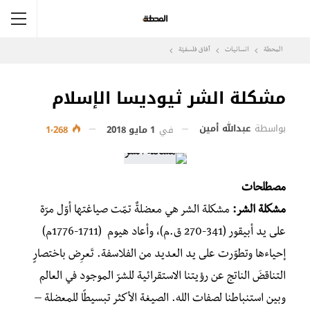
المحطة
انسانيات
آفاق فلسفيّة‎
مشكلة الشر ثيوديسا الإسلام
بواسطة
عبدالله أمين
في
1 مايو 2018
1٬268
مصطلحات
مشكلة الشر:
مشكلة الشر هي معضلةٌ تمّت صياغتها أوّل مرّة
على يد أبيقور (341-270 ق.م)، وأعاد هيوم (1711-1776م)
إحياءها وتطوّرت على يد العديد من الفلاسفة. تَعرِض باختصارٍ
التناقضَ الناتج عن رؤيتنا الاستقرائية للشرّ الموجود في العالم
وبين استنباطنا لصفات الله. الصيغة الأكثر تبسيطًا للمعضلة –