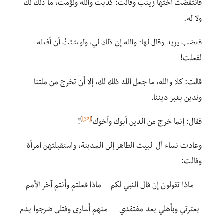
فانتفضت أختها زينب وقالت: كذبت والله ولؤمت، ما ذلك لك
ولا له.
فغضب يزيد وقال لها: والله إن ذلك لي، ولو شئتُ أن أفعله
لفعلت!
قالت: كلا والله، ما جعل الله ذلك لك، إلا أن تخرج من ملتنا
وتدين بغير ديننا.
)
[32]
(
فقال: إنما خرج من الدين أبوك وأخوك
!
وعادت نساء آل البيت الطاهر إلى المدينة، واستقبلتهن امرأة
وقالت:
ماذا تقولون إن قال النبي لكم ماذا فعلتم وأنتم آخر الأمم
بعترتي وبأهلي بعد مفتقدي منهم أسارى وقتلى ضرجوا بدم