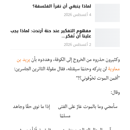
لماذا ينبغي أن نقرأ الفلسفة؟
4 أغسطس 2026
مفهوم التفكير عند حنة أرندت: لماذا يجب
علينا أن نُفكر…
2 أغسطس 2026
وكثيرون حذروه من الخروج إلى الكوفة، وهددوه بأن
يزيد بن
معاوية
لن يتركه وحتمًا سيقتله، فقال مقولة الثائرين الجاسرين:
“أفمن الموت تخوِّفوني؟!”
وقال:
سأمضي وما بالموت عارٌ على الفتى إذا ما نوى حقًا وجاهد
مسلمًا