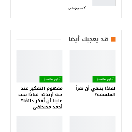
كاتب ومهندس
قد يعجبك أيضا
آفاق فلسفيّة‎
آفاق فلسفيّة‎
لماذا ينبغي أن نقرأ
مفهوم التفكير عند
الفلسفة؟
حنة أرندت: لماذا يجب
علينا أن نُفكر دائمًا؟ ..
أحمد مصطفى