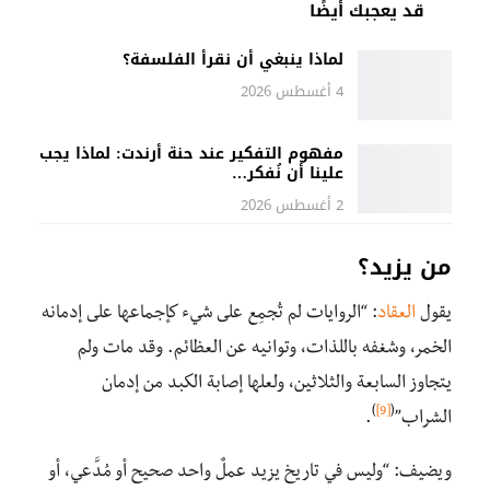
قد يعجبك أيضًا
لماذا ينبغي أن نقرأ الفلسفة؟
4 أغسطس 2026
مفهوم التفكير عند حنة أرندت: لماذا يجب
علينا أن نُفكر…
2 أغسطس 2026
من يزيد؟
يقول
العقاد
: “الروايات لم تُجمِع على شيء كإجماعها على إدمانه
الخمر، وشغفه باللذات، وتوانيه عن العظائم. وقد مات ولم
يتجاوز السابعة والثلاثين، ولعلها إصابة الكبد من إدمان
)
[9]
(
الشراب”
.
ويضيف: “وليس في تاريخ يزيد عملٌ واحد صحيح أو مُدَّعي، أو