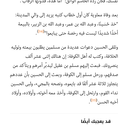
نفسك، فكان رده الحاسم الواثق: “أما هذه، فدونها الرقاب”.
بعد وفاة معاوية كان أول خطاب كتبه يزيد إلى والي المدينة:
“خذ حُسَينًا، وعبد الله بن عمر، وعبد الله بن الزبير، بالبيعة
)
[14]
(
أخذًا شديدًا ليست فيه رخصة حتى يبايعوا”
.
وتلقى الحسين دعوات عديدة من مسلمين يطلبون بيعته وتوليه
الخلافة، وكتب له أهل الكوفة: إن هنالك إثنى عشر ألف
ينصرونك. فبعث إليهم مسلم بن عقيل ليدبِّر أمرهم ويتأكد من
صدقهم، ورحل مسلم إلى الكوفة، وبعث إلى الحسين بأن عددهم
يتجاوز ثلاثة عشر ألفًا قد بايعوه، ونصحه بالمجيء، ولبى الحسين
نداء القوم، وارتحل إلى الكوفة، وأخذ معه أخوته، وأولاده، وأولاد
)
[15]
(
أخيه الحسن
.
قد يعجبك أيضًا