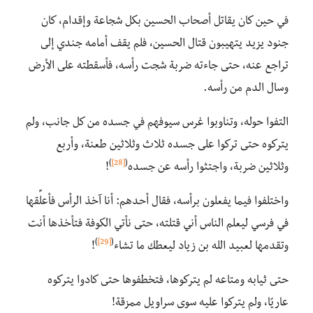
في حين كان يقاتل أصحاب الحسين بكل شجاعة وإقدام، كان
جنود يزيد يتهيبون قتال الحسين، فلم يقف أمامه جندي إلى
تراجع عنه، حتى جاءته ضربة شجت رأسه، فأسقطته على الأرض
وسال الدم من رأسه.
التفوا حوله، وتناوبوا غرس سيوفهم في جسده من كل جانب، ولم
يتركوه حتى تركوا على جسده ثلاث وثلاثين طعنة، وأربع
)
[28]
(
وثلاثين ضربة، واجتثوا رأسه عن جسده
!
واختلفوا فيما يفعلون برأسه، فقال أحدهم: أنا آخذ الرأس فأعلِّقها
في فرسي ليعلم الناس أني قتلته، حتى نأتي الكوفة فتأخذها أنت
)
[29]
(
وتقدمها لعبيد الله بن زياد ليعطك ما تشاء
!
حتى ثيابه ومتاعه لم يتركوها، فتخطفوها حتى كادوا يتركوه
عاريًا، ولم يتركوا عليه سوى سراويل ممزقة!