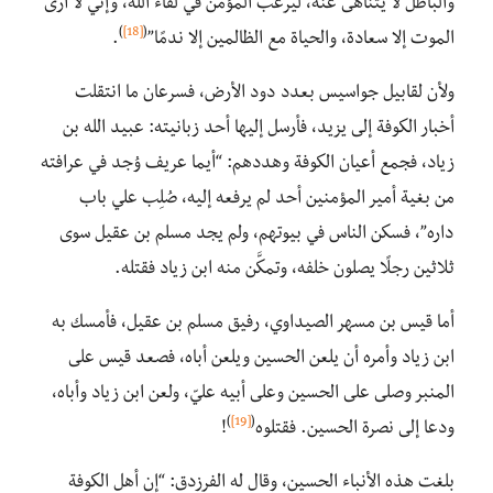
والباطل لا يُتناهى عنه، ليرغب المؤمن في لقاء الله، وإني لا أرى
)
[18]
(
الموت إلا سعادة، والحياة مع الظالمين إلا ندمًا”
.
ولأن لقابيل جواسيس بعدد دود الأرض، فسرعان ما انتقلت
أخبار الكوفة إلى يزيد، فأرسل إليها أحد زبانيته: عبيد الله بن
زياد، فجمع أعيان الكوفة وهددهم: “أيما عريف وُجد في عرافته
من بغية أمير المؤمنين أحد لم يرفعه إليه، صُلِب علي باب
داره”، فسكن الناس في بيوتهم، ولم يجد مسلم بن عقيل سوى
ثلاثين رجلًا يصلون خلفه، وتمكَّن منه ابن زياد فقتله.
أما قيس بن مسهر الصيداوي، رفيق مسلم بن عقيل، فأمسك به
ابن زياد وأمره أن يلعن الحسين ويلعن أباه، فصعد قيس على
المنبر وصلى على الحسين وعلى أبيه عليّ، ولعن ابن زياد وأباه،
)
[19]
(
ودعا إلى نصرة الحسين. فقتلوه
!
بلغت هذه الأنباء الحسين، وقال له الفرزدق: “إن أهل الكوفة