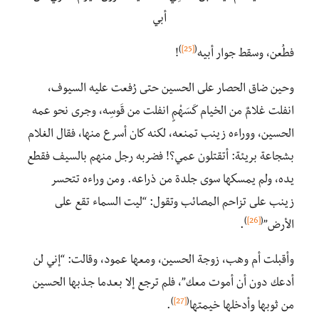
أبي
)
[25]
(
فطُعن، وسقط جوار أبيه
!
وحين ضاق الحصار على الحسين حتى رُفعت عليه السيوف،
انفلت غلامٌ من الخيام كَسَهْمٍ انفلت من قَوسِه، وجرى نحو عمه
الحسين، ووراءه زينب تمنعه، لكنه كان أسرع منها، فقال الغلام
بشجاعة بريئة: أتقتلون عمي؟! فضربه رجل منهم بالسيف فقطع
يده، ولم يمسكها سوى جلدة من ذراعه. ومن وراءه تتحسر
زينب على تزاحم المصائب وتقول: “ليت السماء تقع على
)
[26]
(
الأرض”
.
وأقبلت أم وهب، زوجة الحسين، ومعها عمود، وقالت: “إني لن
أدعك دون أن أموت معك”، فلم ترجع إلا بعدما جذبها الحسين
)
[27]
(
من ثوبها وأدخلها خيمتها
.