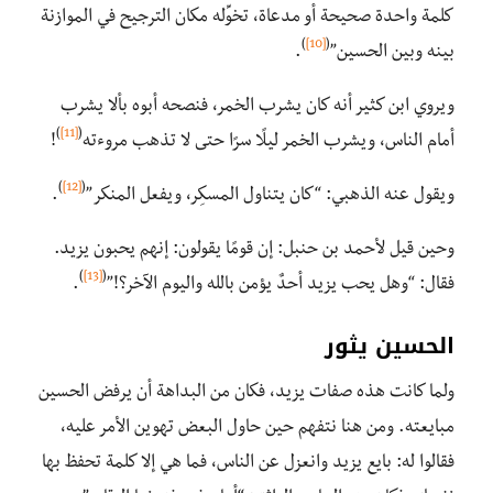
كلمة واحدة صحيحة أو مدعاة، تخوِّله مكان الترجيح في الموازنة
)
[10]
(
بينه وبين الحسين”
.
ويروي ابن كثير أنه كان يشرب الخمر، فنصحه أبوه بألا يشرب
)
[11]
(
أمام الناس، ويشرب الخمر ليلًا سرًا حتى لا تذهب مروءته
!
)
[12]
(
ويقول عنه الذهبي: “كان يتناول المسكِر، ويفعل المنكر”
.
وحين قيل لأحمد بن حنبل: إن قومًا يقولون: إنهم يحبون يزيد.
)
[13]
(
فقال: “وهل يحب يزيد أحدٌ يؤمن بالله واليوم الآخر؟!”
.
الحسين يثور
ولما كانت هذه صفات يزيد، فكان من البداهة أن يرفض الحسين
مبايعته. ومن هنا نتفهم حين حاول البعض تهوين الأمر عليه،
فقالوا له: بايع يزيد وانعزل عن الناس، فما هي إلا كلمة تحفظ بها