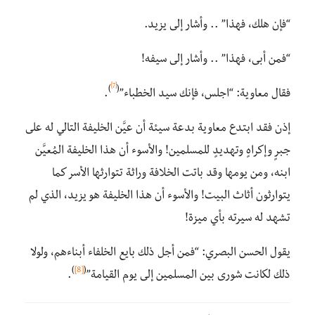
“فإن هلك، فهذا” .. وأشار إلى يزيد.
“فمن أبى، فهذا” .. وأشار إلى سيفه!
[7]
)
(
فقال معاوية: “اجلس، فإنك سيد الخطباء”
.
إذن فقد ابتدع معاوية بدعة سيئة أن عيَّن الخليفة التالي له على
جبرٍ وإكراهٍ وتهديدٍ للمسلمين! والأسوء أن هذا الخليفة المُعيَّن
ابنه، ومن يومها وقد باتت الخلافة وراثة تتوارثها الأسر كما
يتوارثون أثاث البيت! والأسوء أن هذا الخليفة هو يزيد، الذي لم
تشهد له سيرته بأي ميزة!
يقول الحسن البصري: “فمن أجل ذلك بايع الخلفاء أبناءهم، ولولا
)
[8]
(
ذلك لكانت شورى بين المسلمين إلى يوم القيامة”
.