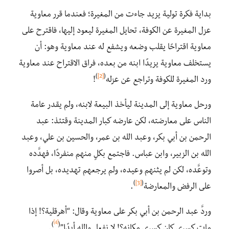
بداية فكرة تولية يزيد جاءت من المغيرة؛ فعندما قرر معاوية
عزل المغيرة عن الكوفة، تحايل المغيرة ليعود إليها، فاقترح على
معاوية اقتراحًا يقلب وضعه ويشفع له عند معاوية وهو: أن
يستخلف معاوية يزيدًا ابنه من بعده، فراق الاقتراح عند معاوية
)
[2]
(
ورد المغيرة للكوفة وتراجع عن عزله
!
ورحل معاوية إلى المدينة ليأخذ البيعة لابنه، ولم يقدر عامة
الناس على معارضته، لكن عارضه كبار المدينة وقتئذ: عبد
الرحمن بن أبي بكر، وعبد الله بن عمر، والحسين بن علي، وعبد
الله بن الزبير، وابن عباس. فاجتمع بكلٍ منهم منفردًا، فهدَّده
وتوعَّده، لكن لم يثنهم وعيده، ولم يرجعهم تهديده، بل أصروا
)
[3]
(
على الرفض والمعارضة
.
وردَّ عبد الرحمن بن أبي بكر على معاوية وقال: “أهرقلية؟! إذا
[4]
)
(
مات كسرى كان كسرى مكانه؟! لا نفعل والله أبدًا”
.