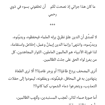
ما كان هذا جزائي إذ نصحت لكم أن تخلفوني بسوء في ذوي
رحمي
***
لا تُصدِّق أن الدين علمٌ نظريٌ يرثه العلماء فيحفظوه، ويدوِّنوه،
ويدرِّسوه، وانتهى! وإنما الدين إيمانٌ وعمل، إخلاصٌ واستقامة،
لذا فورثة الأنبياء هم العالمون العاملون، الثوار المجاهدون، كل
من يغرز لواء الحق على جثث الظالمين.
أترى المصحف يردع طاغيًا؟! أو يزجر غاصبًا؟! ألا ترى الطغاة
يتهادون به في المحافل، فيقبِّلونه، ويغلقونه، ليعودوا إلى حفلات
التعذيب، ويتجرعوا دماء الشعوب كما كانوا؟!
أما صورة صماء لثائر، تُغضِب المستبدين، وتُلهِب الظالمين،