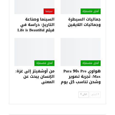
آفاق فلسفيّة‎
سينما
جماليات السيطرة
السينما وصناعة
وجماليات اللايقين
التاريخ: دراسة في
فيلم Life is Beautiful
آفاق فلسفيّة‎
آفاق فلسفيّة‎
هواوي Pura 90s Pro
من أوشفيتز إلى غزة:
Max: تجربة تصوير
الإنسان يبحث عن
وشحن تناسب كل يوم
المعنى
السابق
التالي