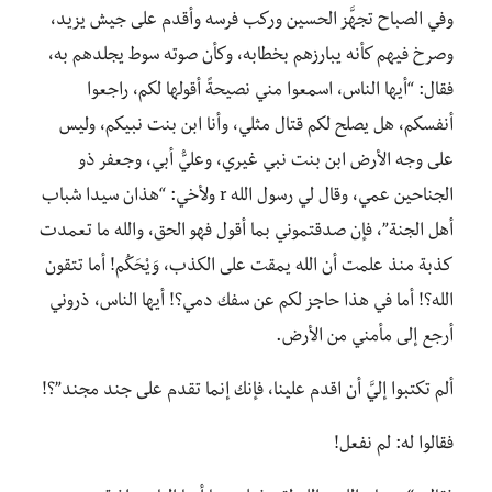
وفي الصباح تجهَّز الحسين وركب فرسه وأقدم على جيش يزيد،
وصرخ فيهم كأنه يبارزهم بخطابه، وكأن صوته سوط يجلدهم به،
فقال: “أيها الناس، اسمعوا مني نصيحةً أقولها لكم، راجعوا
أنفسكم، هل يصلح لكم قتال مثلي، وأنا ابن بنت نبيكم، وليس
على وجه الأرض ابن بنت نبي غيري، وعليُّ أبي، وجعفر ذو
الجناحين عمي، وقال لي رسول الله r ولأخي: “هذان سيدا شباب
أهل الجنة”، فإن صدقتموني بما أقول فهو الحق، والله ما تعمدت
كذبة منذ علمت أن الله يمقت على الكذب، وَيْحَكُم! أما تتقون
الله؟! أما في هذا حاجز لكم عن سفك دمي؟! أيها الناس، ذروني
أرجع إلى مأمني من الأرض.
ألم تكتبوا إليَّ أن اقدم علينا، فإنك إنما تقدم على جند مجند”؟!
فقالوا له: لم نفعل!