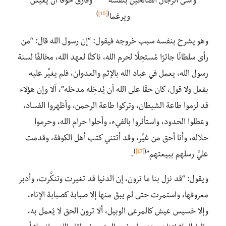
وآسى الرجال الصالحين بنفسه وفارق خوفًا أن يعيش
)
[16]
(
ويرغما
وهو يشرح بنفسه سبب خروجه فيقول: “إن رسول الله قال: “من
رأى سلطانًا جائرًا مُستحِلًا لحرم الله، ناكثًا لعهد الله، مخالفًا لسنة
رسول الله، يعمل في عباد الله بالإثم والعدوان، فلم يغيِّر عليه
بفعل ولا قول، كان حقًا على الله أن يُدخِله مدخله”، ألا وإن هؤلاء
قد لزموا طاعة الشيطان، وتركوا طاعة الرحمن، وأظهروا الفساد،
وعطلوا الحدود، واستأثروا بالفيء، وأحلوا حرام الله، وحرموا
حلاله، وأنا أحق من غيَّر، وقد أتتني كتب أهل الكوفة، وقدمت
)
[17]
(
عليَّ رسلهم ببيعتهم”
.
ويقول: “قد نزل بنا ما ترون، إن الدنيا قد تغيرت وتنكَّرت، وأدبر
معروفها، واستمرت حتى لم يبقَ منها إلا صبابة كصبابة الإناء،
وإلا خسيس عيش كالمرعى الوبيل، ألا ترون الحق لا يُعمل به،