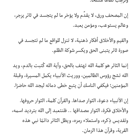
وتُرهِب نظامًا مسلحًا.
إن المصحف ورق، لا يقدِّم ولا يؤخر ما لم يتجسد في ثائر يزجر،
وعالم يستوعب، ومؤمن يعبد.
والقيم والأخلاق أفكار ذهنية، لا تنزل للواقع ما لم تتجسد في
صورة ثائر يتبنى الحق ويكسر شوكة الظلم.
إنما الثائر هو كلمة الله تهتف بالحق، وآية الله كُتبت بالدم، ويد
الله تشج رؤوس الظالمين، ووريث الأنبياء يكمل المسيرة، وقبلة
المؤمنين؛ فيكفي الناسك أن يتبع خطى دمائه ليجد الله حاضرًا.
إن الأنبياء دعوة، الثوار صداها. والقرآن كلمة، الثوار حروفها.
والأخلاق فكرة، الثوار مصداقها .. فلنتعبد إلى الله بترديد اسمه،
وتقديس ذِكره، واستعلاء رمزه، ويظل الثائر دائمًا نبي هذه
القرية، وقرآن هذا الزمان.