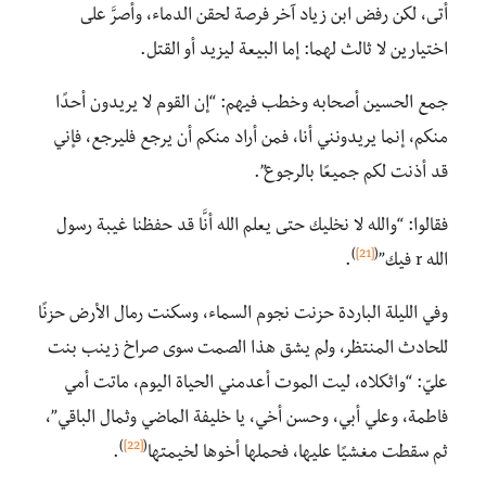
أتى، لكن رفض ابن زياد آخر فرصة لحقن الدماء، وأصرَّ على
اختيارين لا ثالث لهما: إما البيعة ليزيد أو القتل.
جمع الحسين أصحابه وخطب فيهم: “إن القوم لا يريدون أحدًا
منكم، إنما يريدونني أنا، فمن أراد منكم أن يرجع فليرجع، فإني
قد أذنت لكم جميعًا بالرجوع”.
فقالوا: “والله لا نخليك حتى يعلم الله أنَّا قد حفظنا غيبة رسول
)
[21]
(
الله r فيك”
.
وفي الليلة الباردة حزنت نجوم السماء، وسكنت رمال الأرض حزنًا
للحادث المنتظر، ولم يشق هذا الصمت سوى صراخ زينب بنت
عليّ: “واثكلاه، ليت الموت أعدمني الحياة اليوم، ماتت أمي
فاطمة، وعلي أبي، وحسن أخي، يا خليفة الماضي وثمال الباقي”،
)
[22]
(
ثم سقطت مغشيًا عليها، فحملها أخوها لخيمتها
.