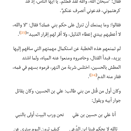
فقال: “سبحان الله، والله لقد فعلتم. يا أيها الناس، إذ قد
كرهتموني، فدعوني أنصرف عنكم”.
فقالوا: وما يمنعك أن تنزل على حكم بني عمك؟ فقال: “لا والله،
)
[23]
(
لا أعطيهم بيدي إعطاء الذليل، ولا أقر لهم إقرار العبيد”
.
لم تمنعهم هذه الخطبة عن استكمال مهمتهم التي ساقهم إليها
يزيد، فبدأ القتال، وحاصروه ومنعوا عنه المياه، ولما اشتد
العطش بالحسين، اختلس شربة من النهر، فرموه بسهم في فمه،
)
[24]
(
ففار منه الدم
.
وكان أول من قُتل من بني طالب: علي بن الحسين، وكان يقاتل
جوار أبيه ويقول:
أنا علي بن حسين بن علي نحن ورب البيت أولى بالنبي
تالله لا يحكم فينا ابن الدَّعِي كيف ترون اليوم ستري عن