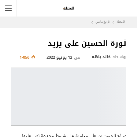
المحطة
تاريخ إسلامي
ثورة الحسين على يزيد
بواسطة
خالد باظه
في
12 يونيو 2022
1٬056
صالح الحسن بن علي معاوية على شروط محددة نص عليها