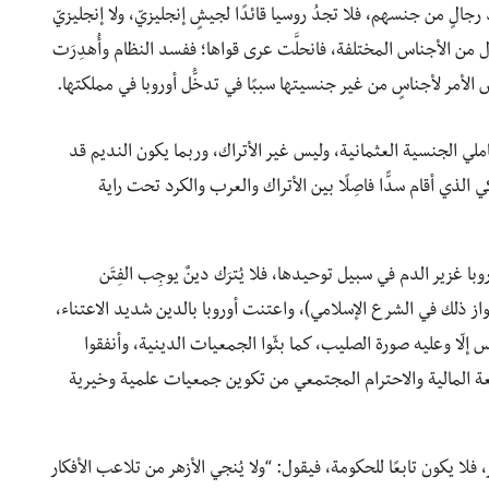
د رجالٍ من جنسهم، فلا تجدُ روسيا قائدًا لجيشٍ إنجليزيّ، ولا إنجليزيّ
 من الأجناس المختلفة، فانحلَّت عرى قواها؛ ففسد النظام وأُهدِرَت
عض الأمر لأجناسٍ من غير جنسيتها سببًا في تدخُّل أوروبا في مملكتها.
املي الجنسية العثمانية، وليس غير الأتراك، وربما يكون النديم قد
الذي أقام سدًّا فاصِلًا بين الأتراك والعرب والكرد تحت راية
ا غزير الدم في سبيل توحيدها، فلا يُترَك دينٌ يوجِب الفِتَن
واز ذلك في الشرع الإسلامي)، واعتنت أوروبا بالدين شديد الاعتناء،
بس إلّا وعليه صورة الصليب، كما بثّوا الجمعيات الدينية، وأنفقوا
عة المالية والاحترام المجتمعي من تكوين جمعيات علمية وخيرية
لا يكون تابعًا للحكومة، فيقول: “ولا يُنجي الأزهر من تلاعب الأفكار