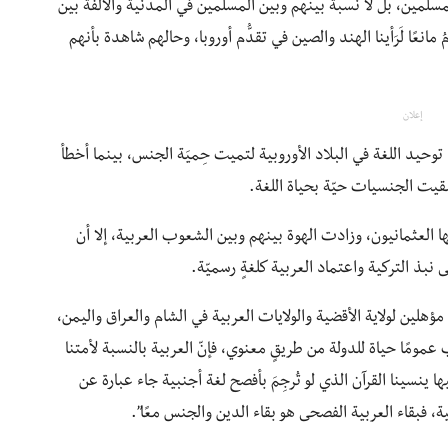
مسلمين، بل لا نسبة بينهم وبين المسلمين في المدنية والألفة بين
 مانعًا لَرَأينا الهند والصين في تقدُّم أوروبا، وحالهم شاهدة بأنهم
إعلان
ها توحيد اللغة في البلاد الأوروبية لتميت حِميَة الجنس، بينما أخطأ
بقيت الجنسيات حيّة بحياة اللغة.
ها العثمانيون، وزادت الهوة بينهم وبين الشعوب العربية، إلا أن
نبذ التركية واعتماد العربية كلغةٍ رسميّة.
 مؤهلين لولاية الأقضية والولايات العربية في الشام والعراق واليمن،
عمومًا حياة للدولة من طريقٍ معنوي، فإنّ العربية بالنسبة لأمتنا
ينسينا القرآن الذي لو تُرجِمَ بأفصح لغة أجنبية جاء عبارة عن
ة، فبقاء العربية الفصحى هو بقاء الدين والجنس معًا”.