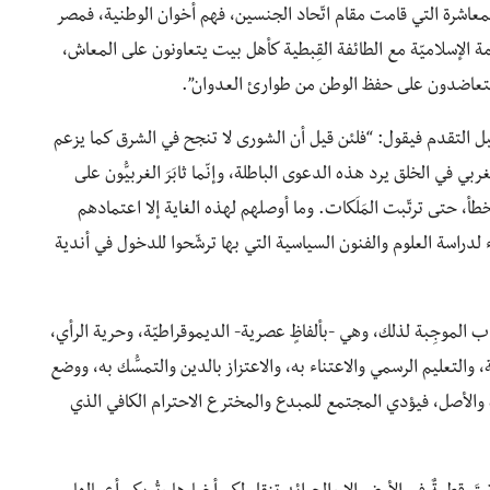
لمعاشرة التي قامت مقام اتّحاد الجنسين، فهم أخوان الوطنية، فمصر
 الإسلاميّة مع الطائفة القِبطية كأهل بيت يتعاونون على المعاش،
ويتعاضدون على حفظ الوطن من طوارئ العدوان”.
ل التقدم فيقول: “فلئن قيل أن الشورى لا تنجح في الشرق كما يزعم
غربي في الخلق يرد هذه الدعوى الباطلة، وإنّما ثابَرَ الغربيُّون على
أ، حتى ترتّبت المَلَكات. وما أوصلهم لهذه الغاية إلا اعتمادهم
 لدراسة العلوم والفنون السياسية التي بها ترشّحوا للدخول في أندية
اب الموجِبة لذلك، وهي -بألفاظٍ عصرية- الديموقراطيّة، وحرية الرأي،
والتعليم الرسمي والاعتناء به، والاعتزاز بالدين والتمسُّك به، ووضع
روة والأصل، فيؤدي المجتمع للمبدع والمخترع الاحترام الكافي الذي