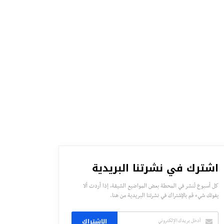
اشترك في نشرتنا البريدية
كل أسبوع تُنشر في المحطة بعض المواضيع الشيقة، إذا أردت ألا
يفوتك شيء قم بالإشتراك في نشرتنا البريدية من هنا.
الاشتراك