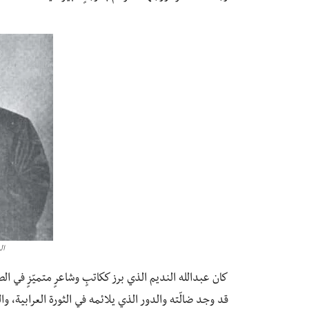
ال
كان عبدالله النديم الذي برز ككاتبٍ وشاعرٍ متميّزٍ في
قد وجد ضالّته والدور الذي يلائمه في الثورة العرابية، وا