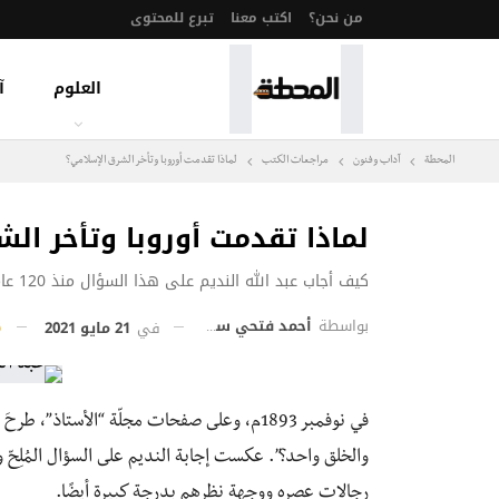
من نحن؟
اكتب معنا
تبرع للمحتوى
العلوم
آ
المحطة
آداب وفنون
مراجعات الكتب
لماذا تقدمت أوروبا وتأخر الشرق الإسلامي؟
لماذا تقدمت أوروبا وتأخر ال
كيف أجاب عبد الله النديم على هذا السؤال منذ 120 عامًا
بواسطة
أحمد فتحي سليمان
في
21 مايو 2021
في نوفمبر 1893م، وعلى صفحات مجلّة “الأستاذ”، 
والخلق واحد؟”. عكست إجابة النديم على السؤال المُلِحّ و
رجالات عصره ووجهة نظرهم بدرجةٍ كبيرة أيضًا.