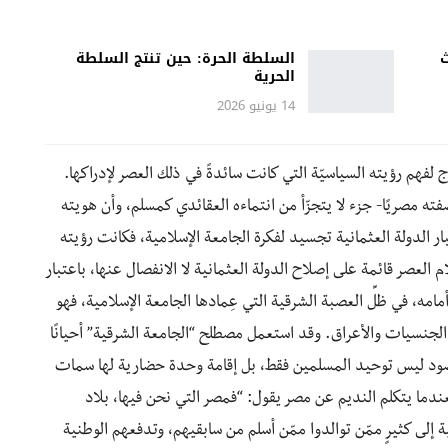
ث
السلطة الحرة: حين تنتج السلطة
الحرية
14 يونيو 2026
 لفهم رؤيته السياسيّة التي كانت سائدةً في ذلك العصر لإدراكها.
ته مصريًا- جزء لا يتجزّأ من انتماءه العقائدي كمسلم، وأن هويته
ار الدولة العثمانية تجسيد لفكرة الجامعة الإسلامية، فكانت رؤيته
لعصر قائمة على إصلاح الدولة العثمانية لا الانفصال عنها، باعتبار
أمامه، في ظلِّ العصبة الشرقية التي عِمادها الجامعة الإسلامية، فهو
 الجنسيات والأعراق. وقد استعمل مصطلح “الجامعة الشرقية” أحيانًا
مقصود ليس توحيد المسلمين فقط، بل إقامة وحدة حضارية لها سمات
ندما يتكلم النديم عن مصر يقول: “فمصر التي نحن فيها، بلاد
 إلى كثيرٍ ممّن توالدوا ممّن أسلم من سابقيهم، وتدفعهم الوطنية