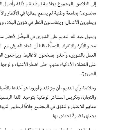
إلى التلاصق بالمجموع بجاذبية الوطنية والألفة وأصول ا
مخصوصة بجامعة وطنية لم يسمع بمثلها في الأقطار والأمة
ويعاورون الأعمال، ويتقاسمون النظر في شؤون البلاد، 
ويعول عبدالله النديم على الشورى في التوصُّل لأفضل سب
محبو الأثرة والانفراد بالتسلُّط، قلنا أن اتحاد الشرقي مع ال
العمل بالشورى، وأخذوا يصحّحون الأغاليط، ويراجعون الخط
على الفضلاء الأذكياء منهم، حتّى اضطرّ الأغنياء والوجهاء
الشورى”.
وخلاصة رأي النديم، أن سِرّ تقدم أوروبا هو أخذها بالأسب
والتجارة، وتكريس المشاعر الوطنية بتوحيد اللغة الرسمية، 
معايير للاعتبار والتفوّق في المجتمع خِلافًا لمعايير الث
يجعلهما قدوةً يُحتذى بها.