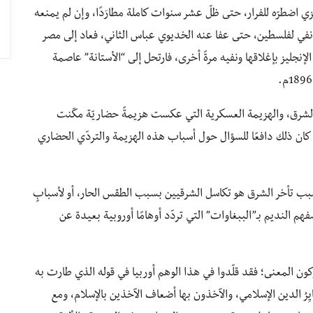
ي اضطرّه للفرار، حتى ظلّ عشر سنوات كاملة مطارَدًا، وإن لم يمنعه
 نفي لفلسطين، حتى عفا عنه الخديوي عباس الثاني، فعاد إلى مصر
الإنجليز بإغلاقها ونفيه مرةً أخرى، فارتحل إلى “الأستانة” عاصمة
لشرق، والهزيمة العسكرية التي عكست هزيمةً حضاريّة مكّنت
، كان ذلك دافعًا للسؤال حول أسباب هذه الهزيمة والتردّي الحضاري
أن سبب تأخر الشرق هو تكاسل الشرقيين بسبب الطقس الحار، أو لأسبابٍ
فهم النديم بـ”الببغاوات” التي تردّد أوهامًا أوروبية بعيدة عن
ن المعنى؛ فقد قلّدوا في هذا الوهم أوربيا في قوله الذي طارت به
ِرُ الدين الإسلامي، والآخذون بها أضعاف الآخذين بالإسلام، ومع