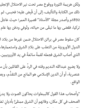
ولكن هزيمة الثورة ووقوع مصر تحت نير الاحتلال الإنجليز
ذلك من الكتابة والتأليف، إلى أن قُبِض عليه؛ فحبس، ثم
1892م وأصدر مجلة “الأستاذ” قصيرة العمر؛ حيث عاجَلَ 
تركيا، فقضى بها ما تبقّى من حياته، وتُوفي ودفن بها عام 1896م.
كان سقوط مصر في براثن الاحتلال ضمن غيرها من بلاد ا
الدول الأوروبيّة من التغلب على بلادِ الشرق واستعمارها
الذي أصاب الشرق فجعله لقمةً سائغةً في يد الأوروبيين.
ولا يضيع عبدالله النديم وقته في الردِّ على القائلين ب
عنصرية، أو أن الدين الإسلامي هو المانع من التقدُّم، ويص
الواقع.
“وأصحاب هذا القول كالببغاوات يحاكون الصوت ولا يدركو
الصحف في كل مكان، وفاتهم أن الشرقَ ممتلئٌ بأديانٍ تغاي