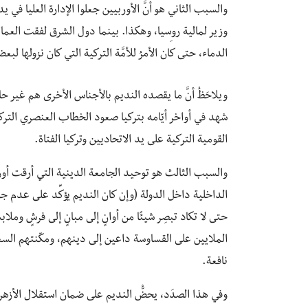
والسبب الثاني هو أنَّ الأوربيين جعلوا الإدارة العليا في ي
وزير لمالية روسيا، وهكذا. بينما دول الشرق لفقت العمال
الدماء، حتى كان الأمرُ للأمَّة التركية التي كان نزولها لب
ويلاحَظُ أنَّ ما يقصده النديم بالأجناس الأخرى هم غير ح
شهد في أواخر أيّامه بتركيا صعود الخطاب العنصري التركي 
القومية التركية على يد الاتحاديين وتركيا الفتاة.
والسبب الثالث هو توحيد الجامعة الدينية التي أرقت أوروب
الداخلية داخل الدولة (وإن كان النديم يؤكِّد على عدم ج
حتى لا تكاد تبصِر شيئًا من أوانٍ إلى مبانٍ إلى فرشٍ وملا
الملايين على القساوسة داعين إلى دينهم، ومكّنتهم الس
نافعة.
وفي هذا الصدَد، يحضُّ النديم على ضمان استقلال الأزهر، ف