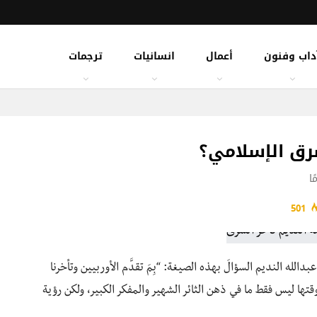
داب وفنون
أعمال
انسانيات
ترجمات
شرق الإسلامي؟
501
طرحَ عبدالله النديم السؤالَ بهذه الصيغة: “بِمَ تقدَّم الأوربيين وتأخرنا
قتها ليس فقط ما في ذهن الثائر الشهير والمفكر الكبير، ولكن رؤية