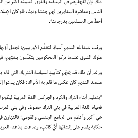
ذلك فإن تقهقرهم في المدنية والقوى العلميّة أكثر من ال
الناس ومعاشرة المغايرين لهم جنسًا ودينًا، فلو كان الإسلامُ
أحطّ من المسلمين بدرجات”.
ورتّب عبدالله النديم أسبابًا لتقدُّم الأوربيين؛ فجعل أوّل
ملوك الشرق عندما تركوا المحكومين يتكلّمون بلغتِهم، ف
ورغم أن ذلك قد يُفهَم كتأييدٍ لسياسة التتريك التي قام ب
مقصد النديم كان عكس ما قام به الأتراك؛ فكان يدعوا إلى 
“بتعليم أبناء الترك والكرد والجركس اللغة العربية ليكونوا
فحياة اللغة العربية في بني الترك خصوصًا وفي بني العرب 
هي أكبر وأعظم من الجامع الجنسي والقومي؛ فالتهاون فيها 
حكاية يقدر على إنشائِها أيُّ كاتبٍ، وضاعت بلاغته العربي