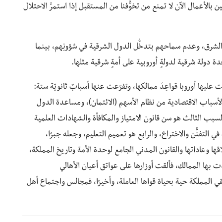
بالأعمال الآن لا تمنع من تخوُّفِنا من المستقبل إذا استمرَّ الاحتلال
 الشرق، وعدم سماحهم بتدخُّل الدول الشرقية في شؤونِهم، بينما
 دولة شرقية لدولةٍ أوروبية على أمةٍ شرقية مثلها.
 عليها أوروبا قواعِدَ ممالكها، وتفرّعت عنها أسبابٌ ثانويّة ستة:
هي الأسباب الاقتصادية من نظام الأسهم (الائتمان)، ومساعدة الدول
لسبب الثالث هو سن قانون الامتياز والمكافأة والشهادات العلمية
ي التفنُّن والاختراع، والرابع هو تعميم التعليم، وجعله جبرًا،
ها وعاداتها والقانون المدني الجامع لوحدة الأمة وتاريخ المملكة،
بها الممالك، فألقت أوزارها على عواتق أعيان الأهالي
قي المملكة حية بحياة قواها العاملة، وأخيرًا، فمجالس واجتماع أهل