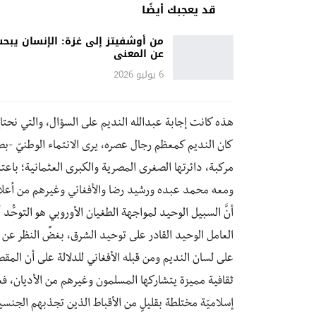
قد يعجبك أيضًا
من أوشفيتز إلى غزة: الإنسان يبح
عن المعنى
6 يوليو 2026
هذه كانت إجابة عبدالله النديم على السؤال، والتي نحتاج
كان النديم كمعظم رجال عصره، يرى الانتماء الوطنيّ -بصف
مركبة، دائرتها الصغرى المصرية والكبرى العثمانية؛ باعتب
ومعه محمد عبده ورشيد رضا والأفغاني وغيرهم من أعلام ا
أنَّ السبيل الوحيد لمواجهة الطغيان الأوروبي هو التوحُّد 
العامل الوحيد القادر على توحيد الشرق، بغضِّ النظر عن
على لسان النديم ومن قبله الأفغاني للدلالة على أن ال
ثقافية مميزة يتشاركها المسلمون وغيرهم من الأديان، فع
إسلاميّة مختلطة بقليلٍ من الأقباط الذين تجذبهم الجنسية