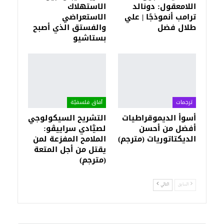
اللامعقول: دونالد
الاستهلاك
ترامب أنموذجًا | علي
الاستعراضي
طلال فضل
والفستق الذي أصبح
بستاشيو
ترجمات
آفاق فلسفيّة‎
أسوأ الديموقراطيات
التشريح السيكولوجي
أفضل من أحسن
لصيَّادي سراييڤو:
الديكتاتوريات (مترجم)
الملامح المفزعة لمن
يقتل من أجل المتعة
(مترجم)
السابق
التالي