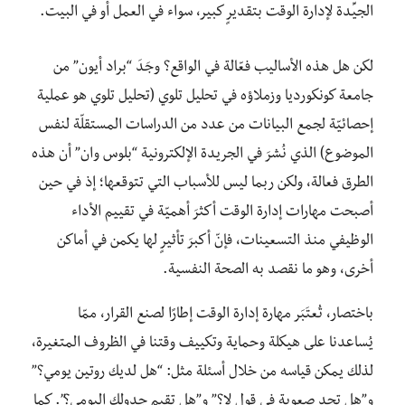
الجيِّدة لإدارة الوقت بتقديرٍ كبير، سواء في العمل أو في البيت.
لكن هل هذه الأساليب فعّالة في الواقع؟ وجَدَ “براد أيون” من
جامعة كونكورديا وزملاؤه في تحليل تلوي (تحليل تلوي هو عملية
إحصائيّة لجمع البيانات من عدد من الدراسات المستقلّة لنفس
الموضوع) الذي نُشرَ في الجريدة الإلكترونية “بلوس وان” أن هذه
الطرق فعالة، ولكن ربما ليس للأسباب التي تتوقعها؛ إذ في حين
أصبحت مهارات إدارة الوقت أكثرَ أهميّة في تقييم الأداء
الوظيفي منذ التسعينات، فإنّ أكبرَ تأثيرٍ لها يكمن في أماكن
أخرى، وهو ما نقصد به الصحة النفسية.
باختصار، تُعتَبَر مهارة إدارة الوقت إطارًا لصنع القرار، ممّا
يُساعدنا على هيكلة وحماية وتكييف وقتنا في الظروف المتغيرة،
لذلك يمكن قياسه من خلال أسئلة مثل: “هل لديك روتين يومي؟”
و”هل تجد صعوبة في قول لا؟” و”هل تقيم جدولك اليومي؟”. كما