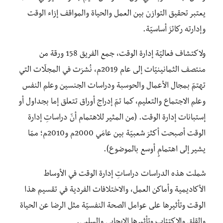
يعتبر تحقيق التوازن بين العمل والحياة والمواقف إزاء الوقت
وإدارته ركائزَ أساسيّة.
ولاكتشاف فعاليّة إدارة الوقت، جمع الفريق 158 ورقة من
منتصف الثمانينيّات إلى عام 2019م، نُشرَت في المجلّات التي
تهتمّ بمجال الأعمال والحوسبة ودراسات الجنسين وعلم النفس
وعلم الاجتماع والتعليم، كما تمّ إدراج أوراق تتعلق إما بجداول أو
إستبانات إدارة الوقت. (من المثير للاهتمام أنّ دراساتِ إدارة
الوقت أصبحت أكثرَ شعبيّة بين عامَي 2000م و2010م؛ ممّا
يشير إلى اهتمامٍ أوسع بالموضوع).
شملت هذه الدراسات دراساتِ إدارة الوقت في الأوساط
الأكاديمية وأماكن العمل، والاختلافات الفردية في تقسيم هذا
الوقت وتأثيرها على عوامل الصحة النفسيّة مثل الرضا عن الحياة
والقلق والاكتئاب وتأثيرها الإيجابي والسلبي.