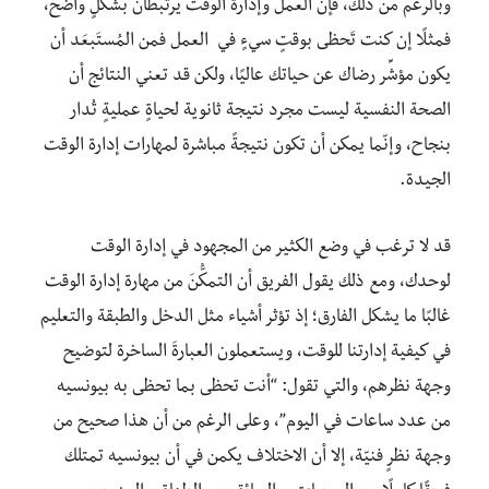
وبالرغم من ذلك، فإنّ العملَ وإدارة الوقت يرتبطان بشكلٍ واضح،
فمثلًا إن كنت تَحظى بوقتٍ سيءٍ في العمل فمن المُستَبعَد أن
يكون مؤشِّر رضاك عن حياتك عاليًا، ولكن قد تعني النتائج أن
الصحة النفسية ليست مجرد نتيجة ثانوية لحياةٍ عمليةٍ تُدار
بنجاح، وإنّما يمكن أن تكون نتيجةً مباشرة لمهارات إدارة الوقت
الجيدة.
قد لا ترغب في وضع الكثير من المجهود في إدارة الوقت
لوحدك، ومع ذلك يقول الفريق أن التمكُّنَ من مهارة إدارة الوقت
غالبًا ما يشكل الفارق؛ إذ تؤثر أشياء مثل الدخل والطبقة والتعليم
في كيفية إدارتنا للوقت، ويستعملون العبارةَ الساخرة لتوضيح
وجهة نظرهم، والتي تقول: “أنت تحظى بما تحظى به بيونسيه
من عدد ساعات في اليوم”، وعلى الرغم من أن هذا صحيح من
وجهة نظرٍ فنيّة، إلا أن الاختلاف يكمن في أن بيونسيه تمتلك