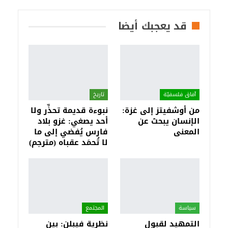
قد يعجبك أيضا
آفاق فلسفيّة‎
تاريخ
من أوشفيتز إلى غزة:
نبوءة قديمة تحذِّر ولا
الإنسان يبحث عن
أحد يصغي: غزو بلاد
المعنى
فارس يُفضي إلى ما
لا تُحمَد عقباه (مترجم)
سياسة
المجتمع
التمهيد لقبول
نظرية فيبلن: بين