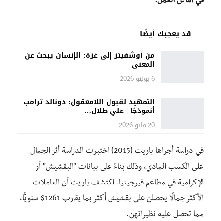
في أماكن العمل:
قد يعجبك أيضًا
من أوشفيتز إلى غزة: الإنسان يبحث عن
المعنى
6 يوليو 2026
التمهيد لقبول اللامعقول: دونالد ترامب
أنموذجًا | علي طلال…
20 مايو 2026
في دراسة أجراها باريت (2015) اختبرت الدراسة أثر الجمال
على الكسب المادي، وذلك بناءً على بيانات “البقشيش” أو
الإكرامية في مطاعم فيرجينيا. اكتشف باريت أن العاملات
الأكثر جمالًا يحصلن على بقشيش أكثر بما يقارب 1261$ سنويًّا،
مما تحصل عليه نظيراتهن.