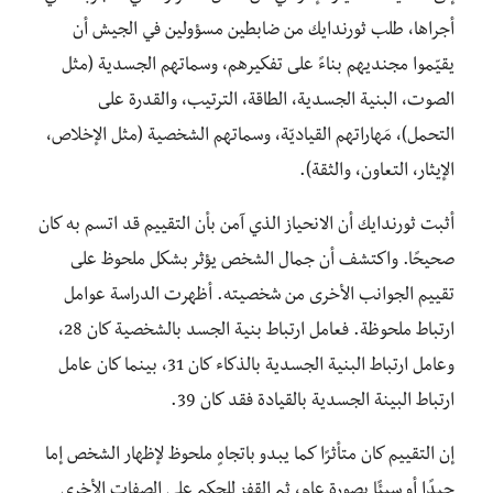
أجراها، طلب ثورندايك من ضابطين مسؤولين في الجيش أن
يقيّموا مجنديهم بناءً على تفكيرهم، وسماتهم الجسدية (مثل
الصوت، البنية الجسدية، الطاقة، الترتيب، والقدرة على
التحمل)، مَهاراتهم القياديّة، وسماتهم الشخصية (مثل الإخلاص،
الإيثار، التعاون، والثقة).
أثبت ثورندايك أن الانحياز الذي آمن بأن التقييم قد اتسم به كان
صحيحًا. واكتشف أن جمال الشخص يؤثر بشكل ملحوظ على
تقييم الجوانب الأخرى من شخصيته. أظهرت الدراسة عوامل
ارتباط ملحوظة. فعامل ارتباط بنية الجسد بالشخصية كان 28،
وعامل ارتباط البنية الجسدية بالذكاء كان 31، بينما كان عامل
ارتباط البينة الجسدية بالقيادة فقد كان 39.
إن التقييم كان متأثرًا كما يبدو باتجاهٍ ملحوظ لإظهار الشخص إما
جيدًا أو سيئًا بصورة عام، ثم القفز للحكم على الصفات الأخرى