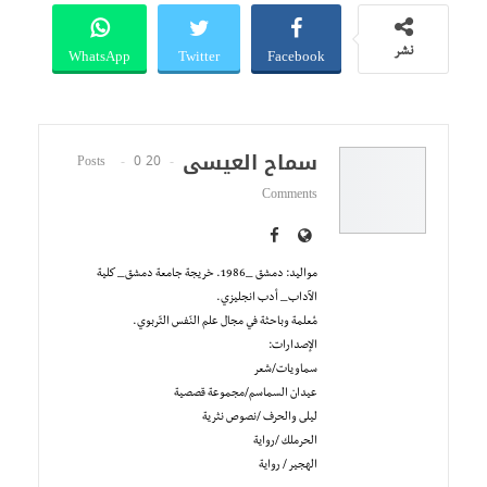
WhatsApp
Twitter
Facebook
نشر
سماح العيسى
0
20 Posts
Comments
مواليد: دمشق _1986. خريجة جامعة دمشق_ كلية
الآداب_ أدب انجليزي.
مُعلمة وباحثة في مجال علم النّفس التّربوي.
الإصدارات:
سماويات/شعر
عيدان السماسم/مجموعة قصصية
ليلى والحرف /نصوص نثرية
الحرملك /رواية
الهجير / رواية