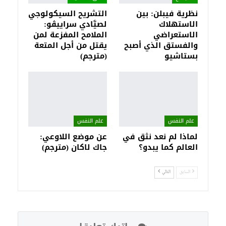
نظرية فيبلن: بين
التشريح السيكولوجي
الاستهلاك
لصيَّادي سراييڤو:
الاستعراضي
الملامح المفزعة لمن
والفستق الذي أصبح
يقتل من أجل المتعة
بستاشيو
(مترجم)
علم النفس
علم النفس
لماذا لم نعد نثق في
عن موضع اللاوعي:
العالم كما يبدو؟
جاك لاكان (مترجم)
السابق
التالي