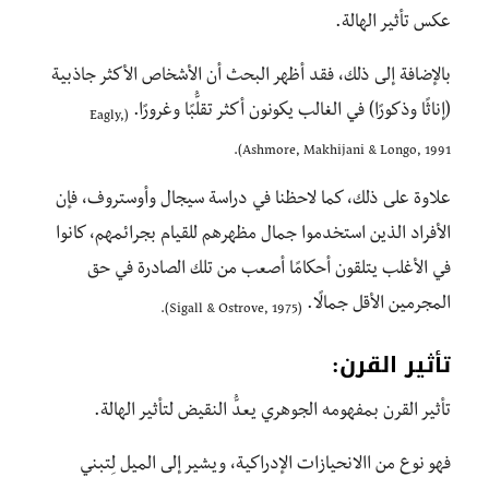
عكس تأثير الهالة.
بالإضافة إلى ذلك، فقد أظهر البحث أن الأشخاص الأكثر جاذبية
(إناثًا وذكورًا) في الغالب يكونون أكثر تقلُّبًا وغرورًا.
(Eagly,
Ashmore, Makhijani & Longo, 1991).
علاوة على ذلك، كما لاحظنا في دراسة سيجال وأوستروف، فإن
الأفراد الذين استخدموا جمال مظهرهم للقيام بجرائمهم، كانوا
في الأغلب يتلقون أحكامًا أصعب من تلك الصادرة في حق
المجرمين الأقل جمالًا.
(Sigall & Ostrove, 1975).
تأثير القرن:
تأثير القرن بمفهومه الجوهري يعدُّ النقيض لتأثير الهالة.
فهو نوع من االانحيازات الإدراكية، ويشير إلى الميل لِتبني