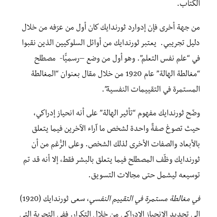
الكُتَّاب.
من جهة أخرى فإن إدوارد ثورندايك كان أول من عرّفه من خلال
دليل تجريبي. يعتبر ثورندايك من أوائل السلوكيين الذين نقبوا
في “علم نفس التعلم”. وهو أول من وضع –رسميًّا- مصطلح
“مغالطة الهالة” عام 1920 من خلال مقال بعنوان “المغالطة
المستمرة في التقييمات النفسية”.
وضّح ثورندايك مفهوم “تأثير الهالة” على أنه انحياز إدراكي،
حيث تصوغ صفةٌ واحدة لشخص ما آراء الآخرين فيما يتعلق
بالأبعاد والصفات الأخرى لذلك الشخص. وعلى الرُّغم من أن
ثورندايك وظّف المصطلح فيما يتعلق بالبشر فقط، إلا أنه قد تم
توسيعه ليشمل حتى مجالات التسويق.
في مغالطة مستمرة في التقييم النفسي
، سعى ثورندايك (1920)
إلى تحديد الانحياز الإدراكي من خلال التكرار. ففي التجربة التي