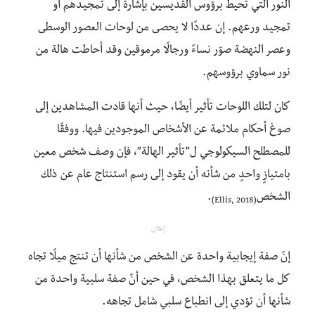
النور التي تحيط برؤوس القديسين بإشارة إلى تمجيدهم أو
تمجيد ورعهم. إن عددًا لا يحصى من لوحات العصور الوسطى
وعصر النهضة صوّر نساءً ورجالًا مرموقين وقد أحاطت هالة من
نور سماوي برؤوسهم.
كان لتلك اللوحات تأثير أيضًا، حيث أنها قادت المشاهدين إلى
صوغ أحكام ملائمة عن الأشخاص الموجودين فيها. ووفقًا
للمصطلح السيكولوجي ل”تأثير الهالة”، فإن وصف شخص معين
بامتيازٍ واحدٍ من شأنه أن يقود إلى رسم استنتاج عام عن ذلك
الشخص
.
(Ellis, 2018)
إعلان
إنّ صفة إيجابية واحدة عن الشخص من شأنها أن تنتج ميلًا تجاه
كل ما يتعلق بهذا الشخص، في حين أنّ صفة سلبية واحدة من
شأنها أن تؤدي إلى انطباع سلبي شامل تجاهه.