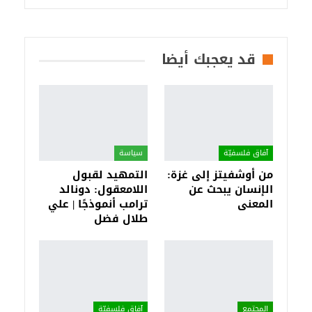
قد يعجبك أيضا
آفاق فلسفيّة‎
سياسة
من أوشفيتز إلى غزة:
التمهيد لقبول
الإنسان يبحث عن
اللامعقول: دونالد
المعنى
ترامب أنموذجًا | علي
طلال فضل
المجتمع
آفاق فلسفيّة‎