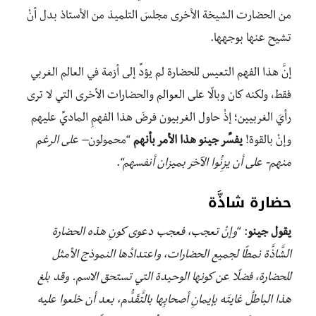
من الحضارت الشيخة الأخرى مجلسَ التلميذ من الأستاذ بدل أنْ
تشيح عنها بوجهها.
إنَّ هذا الفهم التعيس للحضارة لم يؤدِّ إلى أزمة في العالم الغربي
فقط، ولكنه كان وبالًا على العوالم والحضارات الأخرى التي لا ترى
رأيَ الغربيين؛ إذْ حاول الغربيون فرضَ هذا الفهمِ الماديِّ عليهم
وإنْ بالقوة!
يفسِّر جينو هذا الأمر بأنهم
“محمولون
– على الرغم
منهم- على أن يزِنُوا الآخرَ بميزان أنفسهم
“.
حضارة شاذَّة
يقول جينو
: “
وإنْ تعجب، فعجب دعوى كونِ هذه الحضارة
الشَّاذَّة نمطًا لجميع الحضارات، واعتدادُها النموذج الأمثل
للحضارة، فضلًا عن كونها الوحيدة التي تستحق الاسم. وقد بلغ
هذا الباطلُ غايتَه بإيمانِ أصحابِها بالتَّقَدُّم، بعد أن خلعوا عليه