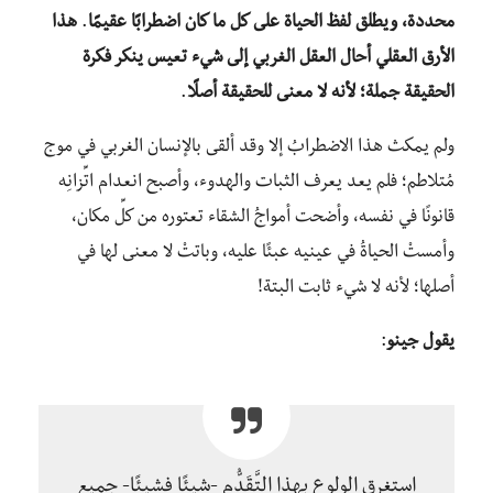
محددة، ويطلق لفظ الحياة على كل ما كان اضطرابًا عقيمًا
.
هذا
الأرق العقلي أحال العقل الغربي إلى شيء تعيس ينكر فكرة
الحقيقة جملة؛ لأنه لا معنى للحقيقة أصلًا
.
ولم يمكث هذا الاضطرابُ إلا وقد ألقى بالإنسان الغربي في موج
مُتلاطم؛ فلم يعد يعرف الثبات والهدوء، وأصبح انعدام اتِّزانِه
قانونًا في نفسه، وأضحت أمواجُ الشقاء تعتوره من كلِّ مكان،
وأمستْ الحياةُ في عينيه عبئًا عليه، وباتتْ لا معنى لها في
أصلها؛ لأنه لا شيء ثابت البتة!
يقول جينو
:
استغرق الولوع بهذا التَّقَدُّم -شيئًا فشيئًا- جميع