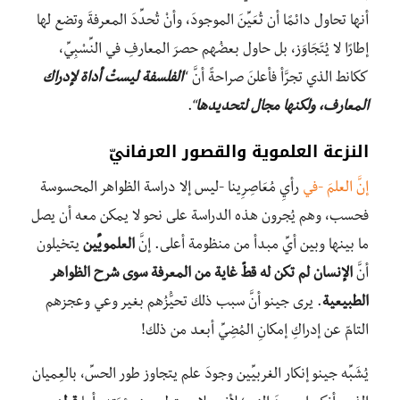
أنها تحاول دائمًا أن تُعَيِّنَ الموجودَ، وأنْ تُحدِّدَ المعرفةَ وتضع لها
إطارًا لا يُتَجَاوَز، بل حاول بعضُهم حصرَ المعارفِ في النِّسْبِيِّ،
ككانط الذي تجرَّأ فأعلنَ صراحةً أنَّ “
الفلسفة ليستْ أداة لإدراك
المعارف، ولكنها مجال لتحديدها
“.
النزعة العلموية والقصور العرفانيّ
إنَّ العلمَ -في
رأيِ مُعَاصِرِينا -ليس إلا دراسة الظواهر المحسوسة
فحسب، وهم يُجرون هذه الدراسة على نحو لا يمكن معه أن يصل
ما بينها وبين أيِّ مبدأ من منظومة أعلى. إنَّ
العلمويِّين
يتخيلون
أنَّ
الإنسان لم تكن له قطّ غاية من المعرفة سوى شرح الظواهر
الطبيعية
. يرى جينو أنَّ سبب ذلك تحيُّزُهم بغير وعي وعجزهم
التامّ عن إدراكِ إمكانِ المُضِيِّ أبعد من ذلك!
يُشَبِّه جينو إنكار الغربيِّين وجودَ علم يتجاوز طور الحسِّ، بالعِميان