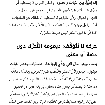
إنه يُفَرِّقُ بين الثبات والجمود
، والعقل الغربي لا يستطيع أن
يفرِّقَ هذا التفريق؛ لأنهم عاجزون في العموم عن الفصل بين
الفهم والخيال، ولأن عقولهم لا تستطيع الانفكاك عن المادِّيَّاتِ
أبدًا.
يقول جينو
: “
ليس الثابتُ ما دابَرَ التَّغَيُّرَ، ولكن ما سَمَا فوقَه؛
كما أنَّ ما فوق العقل ليس هو اللامعقول
“.
حركة لا تَتَوَقَّف: ديمومة التَّحرُّك دون
جهة أو معنى
يصف جينو الحال التي يؤدِّي إليها هذا الاضطراب وعدم الثبات
فيقول
: “
يبدو وكأنَّ التغيُّر والتَّقلُّب طبع [الغربيِّ] ودَيْدَنَهُ، فكأنَّه
منذور للحركة التي لا تَتَوقَّف، وللاضطراب الذي لا قرارَ معه. وهو
مع هذا لا يطمع أن يفارق هذه الحال، بل إنه عجز عن تحقيق
توازنه في نفسه، فحمله العجزُ على إنكار إمكان التوازنِ نفسه، أو
على إنكار كونه مما يُطْمَعُ في تَحَقُّقِهِ، ثم لا يزال كذلك حتى تملأَه