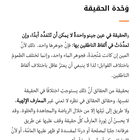
وَحْدة الحقيقة
و
الحقيقة في عين جينو واحدةٌ لا يمكن أن تَتَعَدَّد أبدًا، وإن
تعدَّدَتْ في ألفاظ الناطقين بها
؛ فإنَّ جوهرها واحد. ذلك لأنَّ
العين إن كانت مُتَّحِدَةً، فجوهر الماء واحد، وإنما تختلف الطعومُ
باختلاف القوابل؛ لذا لا ينبغي أن يغترَّ عاقل باختلاف ألفاظ
الناطقين.
بحقيقة من الحقائق أنَّ ذلك يستوجبُ اختلافًا في الحقيقة
نفسِها. وحقائق الحقائق في نظره لا تعني غير
المعارف الإلهية
،
ولا طريق إلى نَيْلها إلا من خلال الرياضة والمجاهدة والخلوة. وقد
لا يحسنُ أن يُورِدَ العارفُ كلَّ حقيقة وقف عليها عن طريق
عرفانه؛ جلبًا لمصلحة أو درءًا لمفسدة لو ظهر عليها العامَّة، أو لأنَّ