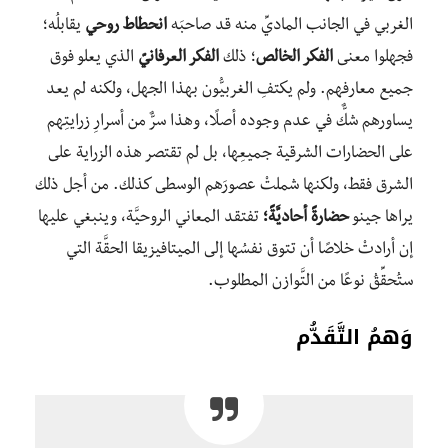
الغربي في الجانب الماديِّ منه قد صاحبَه
انحطاط روحي
يقابلُه؛
فجهلوا معنى
الفكر الخالص
؛ ذلك
الفكر العرفانيّ
الذي يعلو فوق
جميع معارفهم. ولم يكتفِ الغربيُّون بهذا الجهل، ولكنه لم يعد
يساورهم شكٌّ في عدم وجوده أصلًا، وهذا سرٌّ من أسرارِ زرايتِهم
على الحضارات الشرقية جميعِها، بل لم تقتصر هذه الزراية على
الشرق فقط، ولكنها شملتْ عصورَهم الوسطى كذلك. من أجل ذلك
يراها جينو
حضارةً أحاديَّةً؛
تفتقد المعاني الروحيَّة، وينبغي عليها
إن أرادتْ خلاصًا أن تتوق نفسُها إلى الميتافيزيقا الحقَّة التي
ستُحقِّقُ نوعًا من التَّوازن المطلوب.
وَهمُ التَّقَدُّم