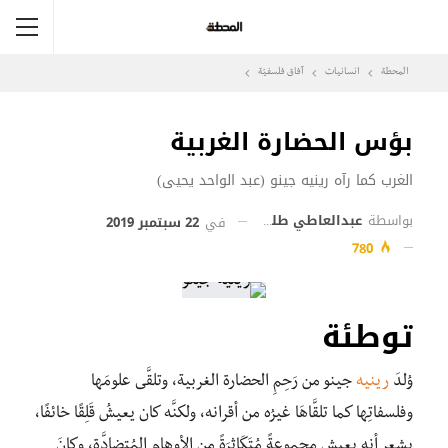
المحطة
انسانيات
آفاق فلسفيّة‎
بؤس الحضارة الغربية
الغرب كما رآه رينيه جينو (عبد الواحد يحيى)
بواسطة
عبدالعاطي طلبة
في
22 سبتمبر 2019
780
توطئة
وُلِدَ
رينيه
جينو من رَحِمِ الحضارة الغربية، وتلقَّى علومَها
وفلسفاتِها كما تلقَّاهَا غيرُه من أقرانه، ولكنَّه كان يعيشُ قَلِقًا خائفًا،
يشعر أنه يعيش مجموعةً مُتَكَاثِرَةً من الأوهام المُتضادَّة، وكانَ