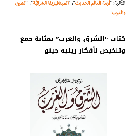
التَّالية: “
أزمة العالَم الحديث
“، “
الميتافيزيقا الشرقيَّة
“، “
الشرق
والغرب
“.
كتاب “الشرق والغرب” بمثابة جمع
وتلخيص لأفكار رينيه جينو