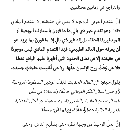
والتراجع في زمانين مختلفين.
إنَّ التقدم الغربي المزعوم لا يعني في حقيقته إلا التقدم المادي
فقط،
وهو تقدم غير ذي بالٍ إذا ما قورن بالمعارف الروحية أو
الميتافيزيقا الحقة، بل إنه غير ذي بالٍ إذا ما قورنَ بما يريد هو
أن يعرفه حول العالم الطبيعي؛ فهذا التقدم المادي ليس موجودًا
في حقيقته إلا في نطاق الحدود التي أظهرنا عليها الواقع فقط!
فلا هي وَفَّتْ روحَ الإنسان حقَّها، ولا هي أشبعتْ حاجاتِ جسده.
يقول جينو
: “
إن العالم الحديث دَيْدَنُه تَوهين المنطومة الروحية
(أو حتى اندثار الفكر العرفاني جملةً) والمغالاة في شأن
المنظومتنين المادية والشعورية، وهذا هو الذي أحال الحضارة
الغربية الحالية
حضارةً شاذَّة، إن لم نقل: مسخًا
“.
إنَّ الحلَّ الوحيدَ من وجهة نظره حتى يقبلَهم الناسُ، وحتى