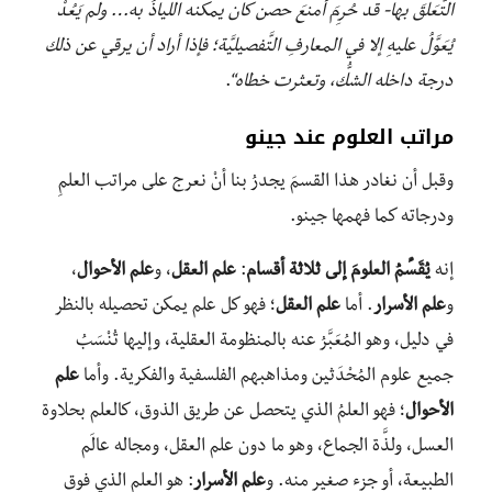
التَّعَلُّقَ بها- قد حُرِمَ أمنعَ حصن كان يمكنه اللياذُ به… ولم يَعُدْ
يُعَوَّلُ عليهِ إلا في المعارفِ التَّفصيليَّة؛ فإذا أراد أن يرقي عن ذلك
درجة داخله الشكُّ، وتعثرت خطاه
“.
مراتب العلوم عند جينو
وقبل أن نغادر هذا القسمَ يجدرُ بنا أنْ نعرج على مراتب العلمِ
ودرجاته كما فهمها جينو.
إنه
يُقَسِّمُ العلومَ إلى ثلاثة أقسام
:
علم العقل
، و
علم الأحوال
،
و
علم الأسرار
. أما
علم العقل
؛ فهو كل علم يمكن تحصيله بالنظر
في دليل، وهو المُعَبَّرُ عنه بالمنظومة العقلية، وإليها تُنْسَبُ
جميع علوم المُحْدَثين ومذاهبهم الفلسفية والفكرية. وأما
علم
الأحوال
؛ فهو العلمُ الذي يتحصل عن طريق الذوق، كالعلم بحلاوة
العسل، ولذَّة الجماع، وهو ما دون علم العقل، ومجاله عالَم
الطبيعة، أو جزء صغير منه. و
علم الأسرار
: هو العلم الذي فوق