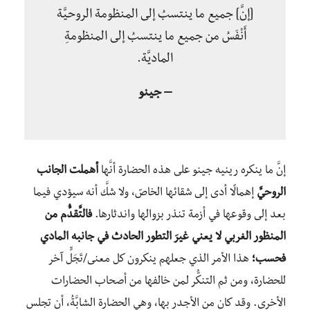
[إنَّ] جميع ما ينتسبُ إلى المنظومة الروحيَّة
أَنْفَسُ من جميع ما ينتسبُ إلى المنظومةِ
الماديَّة.
– جينو
إنَّ ما ينكره رينيه جينو على هذه الحضارة أنَّها
أهملت الجانب
الروحيَّ
إهمالًا أدى إلى شقائها الخاصّ، ولا شكَّ أنه سيؤدي فيما
بعد إلى وقوعها في أزمة تنذر بزوالها واندثارها.
فالتَّقدُّم من
المنظور الغربي لا يعني غيرَ التطور الحادث في جانبه المادي
فحسب؛
هذا الأمر الذي جعلهم ينكرون كل معنى/تَجَلٍّ آخر
للحضارة، ومن ثم التنكُّر لمن خالفها من أصحاب الحضارات
الأخرى. وقد كان من الأجدر بها، وهي الحضارة الشابَّةُ، أن تجلس