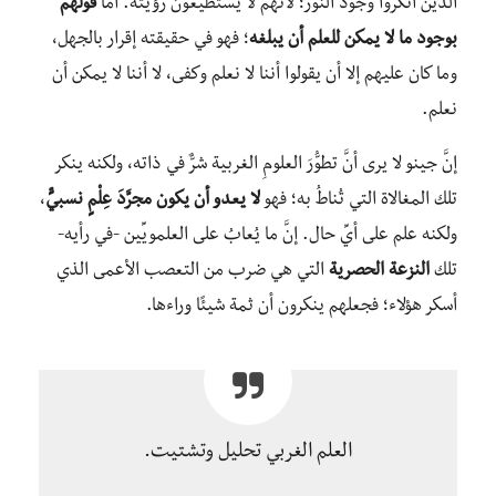
الذين أنكروا وجودَ النور؛ لأنهم لا يستطيعون رؤيَته. أما
قولهم
بوجود ما لا يمكن للعلم أن يبلغه
؛ فهو في حقيقته إقرار بالجهل،
وما كان عليهم إلا أن يقولوا أننا لا نعلم وكفى، لا أننا لا يمكن أن
نعلم.
إنَّ جينو لا يرى أنَّ تطوُّرَ العلومِ الغربية شرٌّ في ذاته، ولكنه ينكر
تلك المغالاة التي تُناطُ به؛ فهو
لا يعدو أن يكون مجرَّدَ عِلْمٍ نسبيٍّ
،
ولكنه علم على أيِّ حال. إنَّ ما يُعابُ على العلمويِّين -في رأيه-
تلك
النزعة الحصرية
التي هي ضرب من التعصب الأعمى الذي
أسكر هؤلاء؛ فجعلهم ينكرون أن ثمة شيئًا وراءها.
العلم الغربي تحليل وتشتيت.