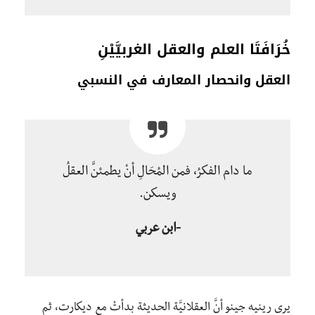
خُرَافَتَا العلم والعقل الغربيَّيْنِ
العقل وانحصار المعارف في النسبي
ما دام الفكرُ، فمن المُحَالِ أنْ يطمئنَّ العقلُ
ويسكن.
-ابن عربي
يرى رينيه جينو أنَّ العقلانيَّة الحديثة بدأتْ مع ديكارت، ثم