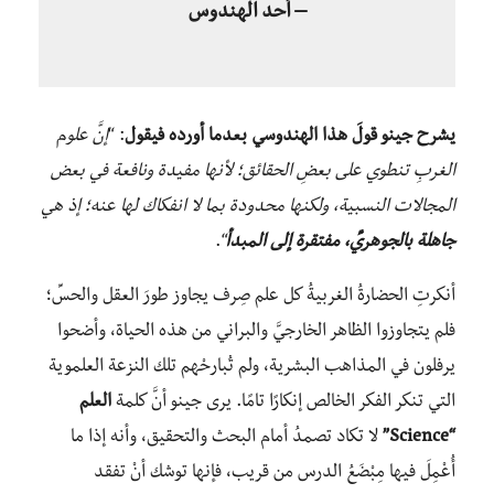
– أحد الهندوس
يشرح جينو قولَ هذا الهندوسي بعدما أورده فيقول
: “
إنَّ علوم
الغربِ تنطوي على بعضِ الحقائق؛ لأنها مفيدة ونافعة في بعض
المجالات النسبية، ولكنها محدودة بما لا انفكاك لها عنه؛ إذ
هي
جاهلة بالجوهريِّ، مفتقرة إلى المبدأ
“.
أنكرتِ الحضارةُ الغربيةُ كل علم صِرف يجاوز طورَ العقل والحسِّ؛
فلم يتجاوزوا الظاهر الخارجيَّ والبراني من هذه الحياة، وأضحوا
يرفلون في المذاهب البشرية، ولم تُبارحْهم تلك النزعة العلموية
التي تنكر الفكر الخالص إنكارًا تامًا. يرى جينو أنَّ كلمة
العلم
“Science”
لا تكاد تصمدُ أمام البحث والتحقيق، وأنه إذا ما
أُعْمِلَ فيها مِبْضَعُ الدرس من قريب، فإنها توشك أنْ تفقد