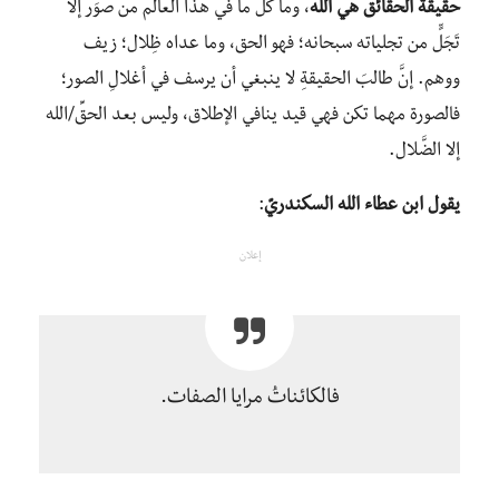
حقيقة الحقائق هي الله
، وما كلُّ ما في هذا العالَم من صوَر إلا
تَجَلٍّ من تجلياته سبحانه؛ فهو الحق، وما عداه ظِلال؛ زيف
ووهم. إنَّ طالبَ الحقيقةِ لا ينبغي أن يرسف في أغلالِ الصور؛
فالصورة مهما تكن فهي قيد ينافي الإطلاق، وليس بعد الحقِّ/الله
إلا الضَّلال.
يقول ابن عطاء الله السكندريّ
:
إعلان
فالكائناتُ مرايا الصفات.