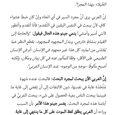
الخُيلاء بهذا العجز!
“.
إنَّ الغربي يرى أنَّ مجرد السير في أي اتجاه وإنْ كان خبطَ عشواء
كافٍ لأنْ يبعث في النفس اليقين في التَّقدم؛ فأنا أتقدم وأتطور
لأنني أسير وأمشي!
ينعي جينو هذه الحال فيقول
: “
والحاجة إلى
القيام بنشاطٍ خارجي، وبذل المجهود للمجهود، بقطع النظر عما
يُجْتَنَى من ثماره، كل هذا غير معهود في الإنسان -أو في الإنسان
الطبيعي على الأقل- وفقًا للمأثور عنه في كل زمان ومكان، ولكنه
أصبح مألوفًا -بوجهٍ من الوجوه- عند الإنسان الغربي
“.
إنَّ الغربي الآن يبحث لمجرد البحث
؛ فالبحث عنده شهوة
مُتَّخَذَة غاية في نفسها، دون الالتفات إلى أن يُفضي إلى غاية ما.
فبينما يبحث الناس بغية الحصول على شيء، يبحث الغربيُّ في
أيامنا هذه لمجرد البحث.
يفسر جينو هذا الأمر
بأن السبب
وراءه أن
الغربي يطلق لفظ الموت على كل ما ينتهي إلى غاية