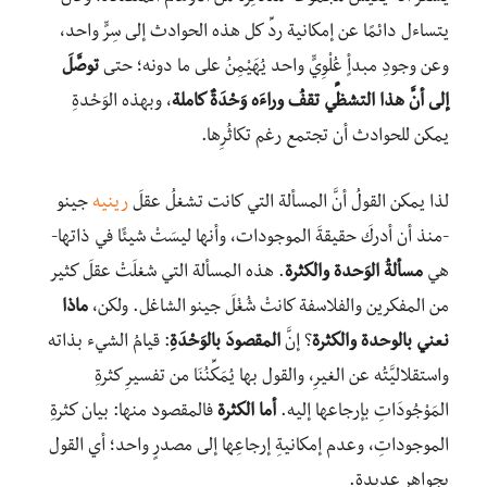
يتساءل دائمًا عن إمكانية ردِّ كل هذه الحوادث إلى سِرٍّ واحد،
وعن وجودِ مبدأٍ عُلْوِيٍّ واحد يُهَيْمِنُ على ما دونه؛ حتى
توصَّلَ
إلى أنَّ هذا التشظِّي تقفُ وراءَه وَحْدَةٌ كاملة
، وبهذه الوَحْدةِ
يمكن للحوادث أن تجتمع رغم تكاثُرِها.
لذا يمكن القولُ أنَّ المسألة التي كانت تشغلُ عقلَ
رينيه
جينو
-منذ أن أدركَ حقيقةَ الموجودات، وأنها ليسَتْ شيئًا في ذاتها-
هي
مسألةُ الوَحدة والكثرة
. هذه المسألة التي شغلَتْ عقلَ كثير
من المفكرين والفلاسفة كانتْ شُغْلَ جينو الشاغل. ولكن،
ماذا
نعني بالوحدة والكثرة
؟ إنَّ
المقصودَ بالوَحْدَةِ
: قيامُ الشيء بذاته
واستقلاليَّتُه عن الغيرِ، والقول بها يُمَكِّنُنَا من تفسيرِ كثرةِ
المَوْجُودَاتِ بإرجاعها إليه.
أما الكثرة
فالمقصود منها: بيان كثرةِ
الموجوداتِ، وعدم إمكانيةِ إرجاعِها إلى مصدرٍ واحد؛ أي القول
بجواهر عديدة.