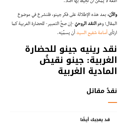
اللغة لا يمكن أن تُحِيطَ بها أصلًا.
والآن،
بعد هذه الإطلالة على فكر جينو، فلنشرع في موضوع
المقال؛ وهو
النقد الروحيّ
-إن صحَّ التعبير- للحضارة الغربية كما
ارتأى
أسامة شفيع السيد
أن يسمِّيَه.
نقد رينيه جينو للحضارة
الغربية: جينو نقيضُ
المادية الغربية
نقدُ مقاتل
قد يعجبك أيضًا