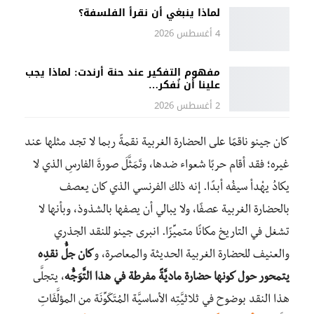
لماذا ينبغي أن نقرأ الفلسفة؟
4 أغسطس 2026
مفهوم التفكير عند حنة أرندت: لماذا يجب
علينا أن نُفكر…
2 أغسطس 2026
كان جينو ناقمًا على الحضارة الغربية نقمةً ربما لا تجد مثلها عند
غيره؛ فقد أقام حربًا شعواء ضدها، وتَمَثَّلَ صورةَ الفارسِ الذي لا
يكادُ يهْدأ سيفُه أبدًا. إنه ذلك الفرنسي الذي كان يعصف
بالحضارة الغربية عصفًا، ولا يبالي أن يصفها بالشذوذ، وبأنها لا
تشغل في التاريخ مكانًا متميِّزًا. انبرى جينو للنقد الجذري
والعنيف للحضارة الغربية الحديثة والمعاصرة، و
كان جلُّ نقدِه
يتمحور حول كونها حضارة ماديَّةً مفرطة في هذا التَّوَجُّه
، يتجلَّى
هذا النقد بوضوح في ثلاثيَّتِه الأساسيَّة المُتَكَوِّنَة من المؤلَّفَاتِ