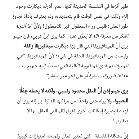
ظهر أثرُها في الفلسفة الحديثة كلها. نعم، أدركَ ديكارت وجود
إلهٍ، ولكنه في نفس الوقتِ قام بتحديده، ولم يعترف بأداة تجاوز
طور العقل؛ فليس وراء المعقول غير اللامعقول! ولأنَّ “
ما أنتجه
الفكرُ من معرفة الله لا يُعَوَّل عليه
” كما يرى ابنُ عربي، فإن جينو
يرى أنَّ الميتافيزيقا التي قال بها ديكارت
ميتافيزيقا زائفة
،
وليست من الميتافيزيقا الحقة في شيء؛ لأنَّ الميتافيزيقا “
هي
المعرفة بمبادئ المنظومة الكليَّة التي يستندُ إليه جميع ما
عداها ضرورة، مباشرة أو على نحو غير مباشر
“.
يرى جينو إذن أنَّ العقل محدود ونسبي، ولكنه لا يجعله عِدْلًا
للبصيرة
، ولا يراه حتى واحدًا من مراتبها الدنيا، بل إنه يرى أنَّ
لهذه البصيرة إمكانات أخرى تفوق تلك التي للعقل بما لا
يتقارب!
إنَّ مشكلة الفلسفة -التي تعتبر العقلَ وتمنحه امتيازات كبيرة-