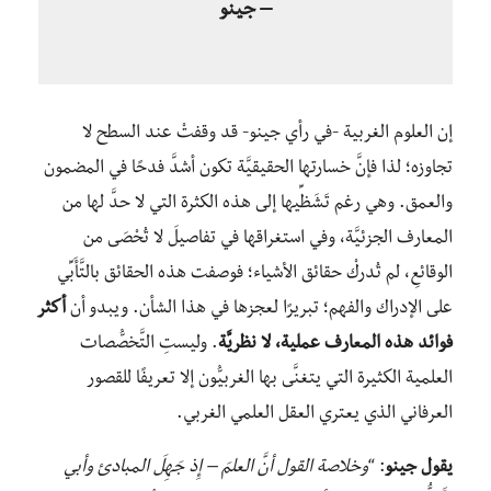
– جينو
إن العلوم الغربية -في رأي جينو- قد وقفتْ عند السطح لا
تجاوزه؛ لذا فإنَّ خسارتها الحقيقيَّة تكون أشدَّ فدحًا في المضمون
والعمق. وهي رغم تَشَظِّيها إلى هذه الكثرة التي لا حدَّ لها من
المعارف الجزئيَّة، وفي استغراقها في تفاصيلَ لا تُحْصَى من
الوقائعِ، لم تُدركْ حقائق الأشياء؛ فوصفت هذه الحقائق بالتَّأَبِّي
على الإدراك والفهم؛ تبريرًا لعجزها في هذا الشأن. ويبدو أن
أكثر
فوائد هذه المعارف عملية، لا نظريَّة
. وليستِ التَّخصُّصات
العلمية الكثيرة التي يتغنَّى بها الغربيُّون إلا تعريفًا للقصور
العرفاني الذي يعتري العقل العلمي الغربي.
يقول جينو
: “
وخلاصة القول أنَّ العلمَ – إِذ جَهِلَ المبادئ وأبي