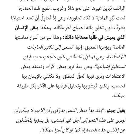
الزائف تُباينُ غيرها على نحو شاذ وغريب. تقبع تلك الحضارة
تحت نَيْرِ الماديَّة لا تكاد تجاوزها، وهي إذْ تُحاوِلُ أنْ تسد احتياجًا
بشريًّا، فهي تخلق مائة احتياج آخر مكانه. وهكذا
يبقى الإنسان
الذي يعيش في ظلِّها محتاجًا دائمًا؛
وهذا سر من أسرار تعاستها
الخاصة وبؤسها العميق. إنها “
تسعى إلى تكثير الحاجات
المُصْطَنَعةِ، وهي لم تزل آخذةً في خلق حاجاتٍ جديدةٍ لن
تستطيعَ إشباعها
“. وهي بعدُ ترى بعض الآراء، وتعتقد بعض
الاعتقادات وترى فيها الحقَّ المطلق، ولا تكتفي بالإيمان بها
فحسب، ولكنها تُبَشّرُ بها وتحاول فرضها على الآخر بكل طريقة
ممكنة.
يقول جينو
: “
وقد بدأ بعضُ الناس يدركون أن الأمور لا يمكن أن
تجري على هذا النحو إلى أجل غير مُسَمّى، بل بدؤوا يَتَحَدَّثون
عن إفلاس هذه الحضارة، كما لو كان أمرًا ممكنًا
“.