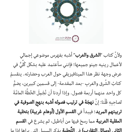
ولأنَّ كتاب “
الشرق والغرب
” أشبه بفهرس موضوعي إجمالي
لأعمال رينيه جينو جميعها؛ فإنني سأعتمد عليه بشكل كُلِّيٍّ في
عرضِ وجهة نظر هذا الميتافيزيقي حول الغرب وحضارتِه. ينقسمُ
كتابُ الشَّرق والغربِ -بعد المقدمة- إلى قسمين كبيرين، يضمُّ
كل واحد منهما أربعة فصول. وإذا أردنا أن نُجْمِلَ الخُطَّةَ العامَّةَ
لصاحِبِهِ قُلْنا: إنَّ
نهجَهُ في ترتيب فصوله أشبه بنهجِ الصوفية في
تربيتهم المريد
؛ فيبدأ في
القسم الأول (أوهام غربية) بتخلية
العقلية الغربية
مما رسخ فيها من أباطيل، ثم يشرع في ا
لقسم
الثاني (وسائل التقارب)
في
التَّحلية
بذكر السبيل التي يراها إذا ما