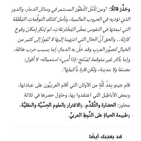
وحَذَّرَ قائلًا
: “
ومن تأمَّلَ التَّطوُّرَ المستمر في وسائل الدمار، والدور
الذي تؤديه في الحروب العالمية، وتأمل كذلك التوقُّعات المُقْلِقَة
التي تبعثها في النفوس بعضُ المُخْتَرَعَاتِ، لم يُنكِرْ إمكانَ وقوعِ
كارثة.. والحق أنَّ الحال التي انتهينا إليها لا تُعْوِزُ إلى كثير من
الخيالِ لتصوُّرِ الغربِ وقد حَلَّ به الدمارُ، إما بسبب حرب هائلة،
وإما بآثار غير متوقعة لمُنْتَجٍ -إذا أُسِيءَ استعماله- لا أقول:
مصنعًا ولا مدينة، ولكن قارة بأكملها
“.
قام جينو بِعَدِّ ثُلَّةٍ من الأوثان التي أقام الغربيُّون على عبادتها،
وبعض الأباطيل التي اعتقدوا بها، وحاول حصرها في ثلاثةِ
محاورَ:
الحضارة والتَّقَدُّم
، وَ
الاغترار بالعلوم الحِسِّيَّة والعقليَّة
،
وَ
طبيعة الحياةِ على النَّمِطِ الغربيِّ
.
قد يعجبك أيضًا