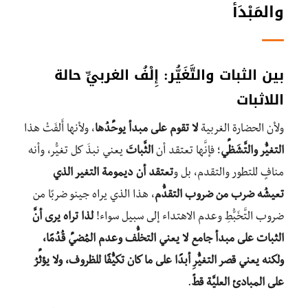
والمَبْدَأ
بين الثبات والتَّغَيُّر: إِلْفُ الغربيِّ حالة
اللاثبات
ولأن الحضارة الغربية
لا تقوم على مبدأ يوحِّدُها
، ولأنها أَلِفَتْ هذا
التغيُّر والتَّشَظِّي
؛ فإنَّها تعتقد أن
الثَّباتَ
يعني نبذَ كل تغيُّر، وأنه
منافٍ للتطور والتقدم، بل و
تعتقد أن ديمومة التغير الذي
تعيشُه ضرب من ضروب التقدُّم
، هذا الذي يراه جينو ضربًا من
ضروب التَّخَبُّطِ وعدم الاهتداء إلى سبيل سواء!
لذا تراه يرى أنَّ
الثبات على مبدأ جامع لا يعني التخلُّف وعدم المُضيِّ قُدُمًا،
ولكنه يعني قصر التغيُّرِ أبدًا على ما كان تكيُّفًا للظروف، ولا يؤثِّرُ
على المبادئ العليَّة قطّ
.