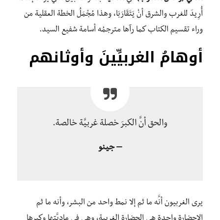
أُرِيدَ للغرب والشرق أنْ يَتَقَارَبَا، وهذا مُجْمَلُ الخطة العقلية من
وراء تقسيم الكتاب كما رآها مترجمُه أسامة شفيع السيد.
أوهامُ الغربيِّينَ وأوثانهم
والحق أنَّ الكبرَ خصلة غربيَّة خالصة.
– جينو
يرى الغربيون أنَّه ما ثم إلا نمط واحد من البشر، وأنه ما ثم
إلاحضارة واحدة هي الحضارة الغربية، وهي في ماديَّتِها وكبرها