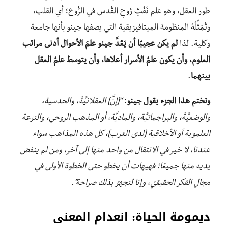
طور العقل، وهو علم نَفْثِ رُوحِ القُدس في الرُّوع؛ أي القلب،
وتُمَثِّلُهُ المنظومة الميتافيزيقية التي يصفها جينو بأنها جامعة
وكلية. لذا
لم يكن عجيبًا أن يَعُدَّ جينو علمَ الأحوال أدنى مراتب
العلوم، وأن يكون علمُ الأسرار أعلاها، وأن يتوسط علمُ العقل
بينهما
.
ونختم هذا الجزء بقول جينو
:
“[إنَّ] العقلانيَّةَ، والحدسية،
والوضعيَّةَ، والبراجماتيَّة، والماديَّة، أو المذهب الروحي، والنزعة
العلموية أو الأخلاقية [لدى الغرب]، كل هذه المذاهب سواء
عندنا، لا خير في الانتقال من واحد منها إلى آخر، ومن لم ينفض
يديه منها جميعًا؛ فهيهات أن يخطو حتى الخطوة الأولى في
مجالِ الفكر الحقيقيّ، وإنا لنجهرُ بذلك صراحة”.
ديمومة الحياة: انعدام المعنى