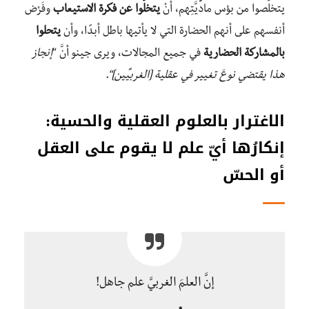
يتخلَّصوا من بؤس مادِّيَّتِهم، أنْ
يتخلَّوا عن فكرة الاستيعاب
وفَرْض
أنفسهم على أنهم الحضارة التي لا يأتيها باطل أبدًا، وأن
يتحلوا
بالمشاركة الحضارية
في جميع المجالات، ويرى جينو أنَّ “
إنجاز
هذا يقتضي نوعَ تغيير في عقلية [الغربيِّين]
“.
الاغترار بالعلوم العقلية والحسية:
إنكارُها أيّ علم لا يقوم على العقل
أو الحسّ
إنَّ العلمَ الغربيَّ علم جاهل!