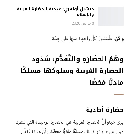
ميشيل أونفري: عدمية الحضارة الغربية
والإسلام
8 مارس 2020
والآن
، فَلْنتناول كلَّ واحدٍة منها على حِدَة.
وَهْمُ الحَضَارَةِ والتَّقَدُّم: شذوذ
الحضارة الغربية وسلوكها مسلكًا
ماديًّا مَحْضًا
حضارة أحادية
يرى جينو أنَّ الحضارة الغربية هي الحضارة الوحيدة التي تنفرد
دون غيرها بأنها تسلك
مسلكًا ماديًّا محضًا
، وأنَّ هذا التَّقَدُّم