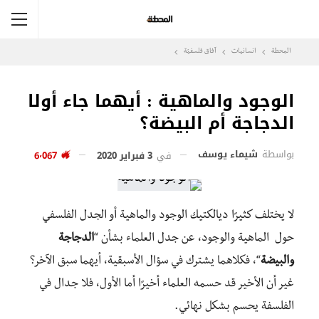
المحطة
انسانيات
آفاق فلسفيّة‎
الوجود والماهية : أيهما جاء أولا
الدجاجة أم البيضة؟
بواسطة
شيماء يوسف
في
3 فبراير 2020
6٬067
لا
يختلف
كثيرًا
ديالكتيك
الوجود والماهية
أو الجدل الفلسفي
حول
الماهية والوجود، عن
جدل العلماء بشأن “
ا
لدجاجة
والبيضة
“
،
فكلاهما
يشترك في سؤال الأسبقية، أيهما سبق الآخر
؟
غير أن الأخير قد
حسمه العلماء
أخيرًا أما الأول، فلا جدال في
الفلسفة يحسم بشكل نهائي.