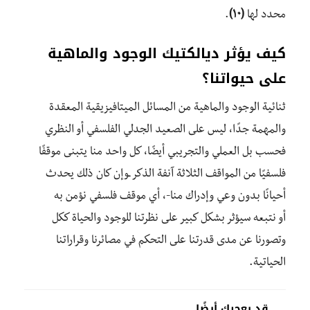
محدد لها
(١٠)
.
كيف
يؤثر ديالكتيك الوجود والماهية
على حيواتنا؟
ثنائية
الوجود والماهية من المسائل الميتافيزيقية المعقدة
و
المهمة جدًا، ليس على الصعيد
الجدلي
الفلسفي
أو
النظري
فحسب بل
العملي والتجريبي أيضًا، كل واحد منا يتبنى موقفًا
فلسفيًا من المواقف الثلاثة آنفة الذكر ـوإن كان ذلك يحدث
أحيانًا بدون وعي وإدراك منا-
،
أي موقف فلسفي نؤمن به
أو
نتبعه
سيؤثر بشكل كبير على نظرتنا للوجود والحياة ككل
و
تصورنا عن
مدى قدرتنا على التحكم في مصائرنا وقراراتنا
الحياتية.
قد يعجبك أيضًا