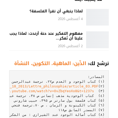
لماذا ينبغي أن نقرأ الفلسفة؟
4 أغسطس 2026
مفهوم التفكير عند حنة أرندت: لماذا يجب
علينا أن نُفكر…
2 أغسطس 2026
نرشح لك:
الدِّين: الماهية، التكوين، النشأة
المصادر: 
(١) كتاب الوجود و العدم ص٢٢، ترجمة عبدالرحمن بدوي 
que_N_10_2013/Lettre_philosophie/article_03.PDF
(٢)
//www.youtube.com/watch?v=OvZbqYeoXo8&t=1237s
(٣)  
(٤)
  كتاب الوجودية مذهب
 إنساني ص ٣٨، ترجمة عبدالمنعم 
(٥) 
كتاب فلسفة بول سارتر ص ٣٩٥، حبيب شاروني
(٦) 
كتاب الكينونة و الزمان ، ص ٧٠
،ترجمة فتحي المسك
(٧) 
المصدر السابق ص١١٨
(٨) 
كتاب 
أصالة الوجود عند الشيرازي : من الفكر الماه