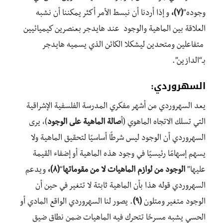
وجوده”
(٧)،
و إذا أردنا أن نبسط
الأمر
أكثر
يمكننا أن
نشبه
العلاقة بين
الماهية والوجود عند هايدجر بعنصرين كيميائيين
متفاعلين ومتحدين ليشكلا الكائن الذي يسميه هايدجر
بـ
“
الدازين”
.
ا
لسهروردي
:
يعد السهروردي من أشهر مفكري المدرسة الفلسفية الإشراقية
التي تسلك الاتجاه الماهوي (أ
صالة الماهية على الوجود
)، يرى
السهروردي أن الوجود ليس شرطًا أساسيًا لتحقيق الماهية ولا
يسهم إسهامًا رئيسيًا في وجود هذه الماهية أو إضفاء القيمة
عليها”
الوجود من لوازم الماهيات لا من مقوماتها
“
(٨)،
ويدعم
السهروردي قوله هذا بأن الماهية ثابتة لا تتغير في حين أن
الوجود متغير ومتلون
(٩)
. يصور لنا السهروردي الواقع المادي أو
الحسي يشبه مسرحًا تتحرك فيه الماهيات
ضمن نطاق ضيق