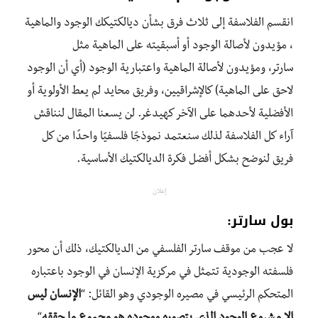
انقسم
الفلاسفة إلى ثلاث فرق بشأن ديالكتيكك
الوجود والماهية
، مؤيدون لأصالة
الوجود أو أسبقيته على الماهية
مثل
سارتر،
ومؤيدون لأصالة الماهية واعتبارية الوجود (أي أن الوجود
لاحق على الماهية)
كالإشراقيين،
وفريق محايد لم يعط الأولوية
أو
الأ
فضلية لأحدهما على الآخر كهيدغر
.
لن يسعنا المقال لنناقش
آراء كل الفلاسفة لذلك سنعتمد نموذجًا فلسفيًا واحدًا من كل
فريق لنوضح بشكل أفضل فكرة الديالكتيك الأساسية.
إعلان
بول
سارتر:
لا عجب من
موقف سارتر الفلسفي من الديالكتيك، ذلك أن محور
فلسفته الوجودية تتمثل في مركزية الإنسان في الوجود باعتباره
المتحكم الرئيسي في مصيره الوجودي وهو القائل: “
الإنسان ليس