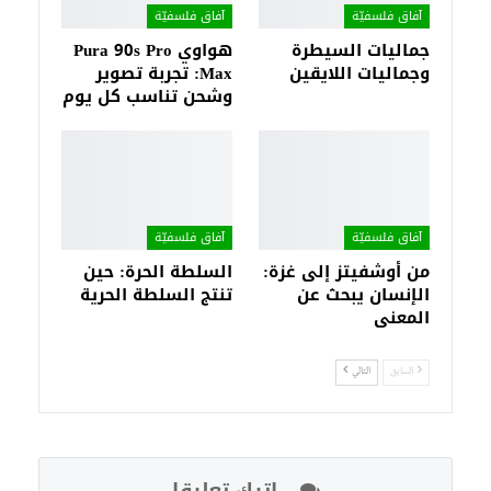
آفاق فلسفيّة‎
آفاق فلسفيّة‎
جماليات السيطرة
هواوي Pura 90s Pro
وجماليات اللايقين
Max: تجربة تصوير
وشحن تناسب كل يوم
آفاق فلسفيّة‎
آفاق فلسفيّة‎
من أوشفيتز إلى غزة:
السلطة الحرة: حين
الإنسان يبحث عن
تنتج السلطة الحرية
المعنى
السابق
التالي
اترك تعليقا