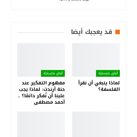
قد يعجبك أيضا
آفاق فلسفيّة‎
آفاق فلسفيّة‎
لماذا ينبغي أن نقرأ
مفهوم التفكير عند
الفلسفة؟
حنة أرندت: لماذا يجب
علينا أن نُفكر دائمًا؟ ..
أحمد مصطفى