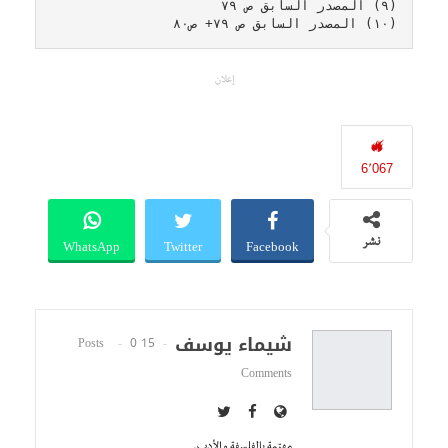
(٩) المصدر السابق ص ٧٩
(١٠) المصدر السابق ص ٧٩+ ص٨٠
إعلان
6٬067
WhatsApp
Twitter
Facebook
نشر
شيماء يوسف
0
15 Posts
Comments
مهتمة بالفلسفة و الأدب.