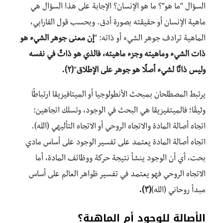
السؤال
“
ما هو
“
؟ ما هو
الإنسان؟ الإجابة على هذا السؤال
هي
ماهية الإنسان أو حقيقته بصورة أدق.
وبحسب قول الفارابي،
الماهية ترادف جوهر الشيء أو ذاته:
“
إن معنى جوهر الشيء هو
ذات الشيء وماهيته وجزء ماهيته، فالذي هو ذاتٌ في نفسه
وليس ذاتًا لشيء أصلًا هو جوهر
على الإطلاق
“
(٢).
يرتبط المصطلحان بمبحث الأنطولوجيا أو الميتافيزيقا ارتباطًا
وثيقًا؛ فالميتفيزيقا
هي البحث
في الوجود، وتسلك اتجاهين:
اتجاه أصالة المادة والاتجاه الروحي أو الاتجاه التأليهي (الله)
.
اتجاه أصالة
المادة يعتمد على
تفسير الوجود على أسا
س مادي
بحت، أي أن الوجود ينشأ نتيجة
حركة ووظائف المادة
، أما
الاتجاه الروحي فهو يعتمد في
تفسير ظواهر العالم على أساس
مبدأ روحاني (الله)
(٣).
الأصالة للوجود أم الماهية
؟