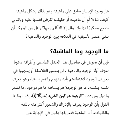
هل وجود الإنسان سابق على ماهيته
وهو بذلك يشكل ماهيته
كيفما شاء؟
أم أن ماهيته
أ
و حقيقته
تفرض نفسها عليه وبالتالي
يصبح
محكومًا
بها
ولا يملك
إلا التأقلم معها؟
و
هل من الممكن أن
نلغي عنصر الأسبقية في العلاقة بين الوجود والماهية؟
ما الوجود وما الماهية؟
قبل أن نخوض في تفاصيل هذا الجدل
الفلسفي
وأطرافه
دعونا
نعرّف
أولًا
الوجود والماهية
.
لم يتعمق
الفلاسفة أو يسهبوا في
تعريف الوجود لاعتقادهم
بأنه مفهوم واضح بدهيًا، وهو يعرف
نفسه بنفسه. ما هو الوجود؟ هو ببساطة ما هو موجود، ما نشعر
وندرك وجوده
. “
الوجود هو كون الشيء مُدركًا
“
(١).
إذن يمكننا
القول بأن الوجود يعرف بالإدراك والشعور
أكثر منه
باللغة
والكلمات
،
أما الماهية
فتعريفها يكمن في الإجابة على