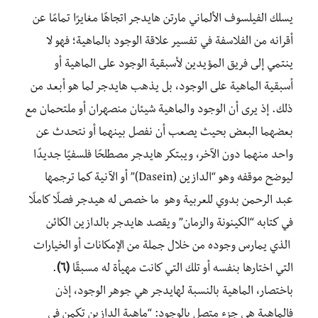
يسلك
الفيلسوف الألماني
مارتن
هايدجر
اتجاهًا مغايرًا تمامًا عن
أقرانه من الفلاسفة في تفسير علاقة الوجود بالماهية
؛ فهو لا
ينتمي إلى فريق
المؤيدين لأسبقية
الو
جود على الماهية أو
أسبقية
الماهية على الوجود، بل يذهب هايدجر
لما هو أبعد من
ذلك
.
إذ يرى
أن الوجود والماهية شيئان منصهران أو ملتحمان مع
بعضهما البعض بحيث يصعب أن نفصل بينهما أو نتحدث عن
واحد منهما دون الآخر،
ويبتكر هايدجر مصطلحًا
فلسفيًا
جديدًا
ليوضح
موقفه
وهو “الدا
ز
ين
(
Dasein
)”
أو الآنية
كما ترجمها
عبد الرحمن بدوي
للعربية وهو
ما خصص له
هيدجر
فصلًا
كاملًا
في كتابه “الكينونة والزمان”
ويقصد هايدجر
بالداز
ين
الكائن
الذي يمارس وجوده من خلال جملة من الإمكانات
أو الخيارات
التي
اختارها بنفسه أو
تلك التي
كانت مهيأة
له مسبقًا
(٦)
.
باختصار،
الماهية بالنسبة
لهايدجر هي جوهر الوجود، إذن
فالماهية هي جزء متصل بالوجود
:
“
ماهية الدازين تكمن في