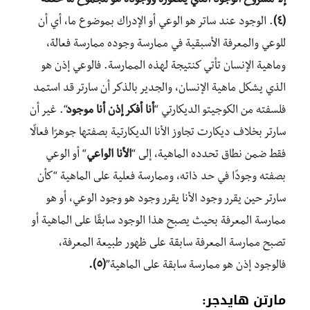
إلا مشروع الوجود الذي يتصوره و
وجوده
هو مجموع ما حققه
“
(٤)
.
الوجود عند ساتر
هو الوعي أو
الإدراك بموضوع ما
، أي أن
للوعي والمعرفة الأسبقية في ممارسة وجوده ممارسة فعالة،
وماهية الإنسان تأتي كنتيجة لهذه الممارسة. فالوعي إذن هو
الذ
ي يشكل ماهية الإنسان،
و
الجدير بالذكر أن سارتر قد استمد
فلسفته من الكوجيتو الديكارتي “
أنا أفكر إذن أنا موجود
“
.
غير أن
سا
رتر بخلاف ديكارت تجاوز الأنا الديكارتية بصفتها جوهرًا فعالًا
فقط
ضمن نطاق تحدده الماهية،
إلى “
الأنا الواعي
“
أو
الوعي
بصفته وجودًا
في حد ذاته، وممارسة فعلية
على الماهية
“
كأن
سارتر حين يقرر وجود الأنا يقرر وجود هو وجود الوعي، أو هو
ممارسة المعرفة
بحيث يصبح هذا الوجود سابقًا على الماهية
أ
و
تصبح ممارسة المعرفة سابقة على
ظهور
طبيعة المعرفة،
فالوجود
إذن
هو ممارسة سابقة على الماهية”
(٥).
مارتن هايدجر: