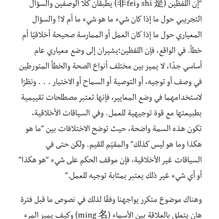
“إن اللفظين (shi 是 و非fei) يطبقان كلا الوصفين والسؤال
التجريبي حول ما إذا كان شيء ما هو شيء ما أم لا! والسؤال
المعياري حول ما إذا كان العمل أو الممارسة صحيحة أخلاقيًا أم
خطأ. في الواقع، فإن اللفظين؛يشيران إلى وضع معياري عام
أساسي جدًا، لا يميز بين مختلف أنواع الصحة والخطأ المتورطين
في وصف أو توجيه، أو التوصية أو السماح أو الاختيار . . . ونظرًا
لاستخدامهما في وضع المعايير، فإنها تعتبر مصطلحات تقييمية
بطبيعتها مع قوة توجيهية للعمل. وفي السياقات الأخلاقية،
تكون هذه السمة واضحة، حيث توضح الاختلافات بين “ما هو
هكذا وما هو ليس كذلك” والمقيّم للقيم. ولكن حتى في
السياقات غير الأخلاقية، فإن موقف الحكم على شيء “هو هكذا”
أو أي شيء غير ذلك يعتبر بمثابة توجيه للعمل.”
وهناك موضوع متكرر يواجهنا وفقًا لذلك في نصوص ما قبل فترة
هان يتعلق بالعلاقة بين الأسماء (ming 名) وكيف يميز المرء