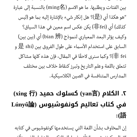
بين الفئات ويطلبها. ما هو الاسم (ming名) بالنسبة إلى عبارة
“هو هكذا أي (是)؟ هل إنكار شيء بالإشارة إليه بما هو (ليس
كذلك) أي (非fei) يكن عكس اسم معين في هذا السياق؟
وكيف يؤثر البعد المعياري لنموذج (bian 辨) أي (بين بين)
السابق على استخدام الأسماء على طول الفروق بين (是 shi و
非 fei)؟ وكما سنرى لاحقًا في المقال، فإن هذه كلها مشاكل
تتعلق باللغة وعلم التاريخ وتبرز كنقاط خلاف بين مختلف
المدارس المتنافسة في الصين الكلاسيكية.
٢. الكلام (yan言) كسلوك حميد (xing 行)
في كتاب تعاليم كونفوشيوس (Lúnyǔ論
語):
إن المخاوف بشأن اللغة التي يستخدمها كونفوشيوس في كتابه