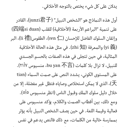
يدلان على كل شيء يختص بالتوجه الأخلاقي.
أول هذه النماذج هو “الشخص النبيل” (junzi君子)، القادر
على تنمية “البراعم الأربعة (الأخلاقية) للقلب (四端si duan)
وإتقان السلوك الفاضل للإحسان (ren 仁)، الطقوس(li 禮)، البر
(yi 義) والمعرفة (zhi 知). في مثل هذه الحالة الأخلاقية
المثالية، في حين تتجلى في هذه الصفات بالحسم الجسدي
للنبيل، لا تزال بلا كلمات (bu yan 不言، منسيوس ٧أ٢١).
على المستوى الكوني، يشدد النص على صمت السماء (tian
天)، الذي لا يمكن استخلاص وصاياه فتظل غير مفصّلة، إلا من
خلال دليل سلوك الملك وقبول الناس (انظر منسيوس ٥أ٥).
ومع ذلك، بين أقطاب الصمت والكلام، يؤكد منسيوس على
فعالية وقيمة اللغة. في حين يصف الشخص النبيل بأنه يؤثر
بممارسة خالية من الكلمات، مع ذلك فالنص يدعم في نفس