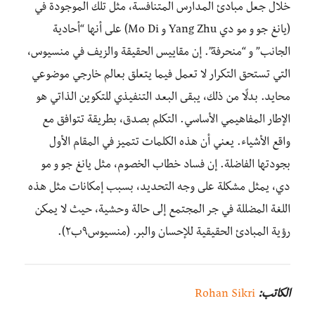
خلال جعل مبادئ المدارس المتنافسة، مثل تلك الموجودة في
(يانغ جو و مو دي Yang Zhu و Mo Di) على أنها “أحادية
الجانب” و “منحرفة”. إن مقاييس الحقيقة والزيف في منسيوس،
التي تستحق التكرار لا تعمل فيما يتعلق بعالم خارجي موضوعي
محايد. بدلًا من ذلك، يبقى البعد التنفيذي للتكوين الذاتي هو
الإطار المفاهيمي الأساسي. التكلم بصدق، بطريقة تتوافق مع
واقع الأشياء. يعني أن هذه الكلمات تتميز في المقام الأول
بجودتها الفاضلة. إن فساد خطاب الخصوم، مثل يانغ جو و مو
دي، يمثل مشكلة على وجه التحديد، بسبب إمكانات مثل هذه
اللغة المضللة في جر المجتمع إلى حالة وحشية، حيث لا يمكن
رؤية المبادئ الحقيقية للإحسان والبر. (منسيوس٩ب٢).
الكاتب:
Rohan Sikri