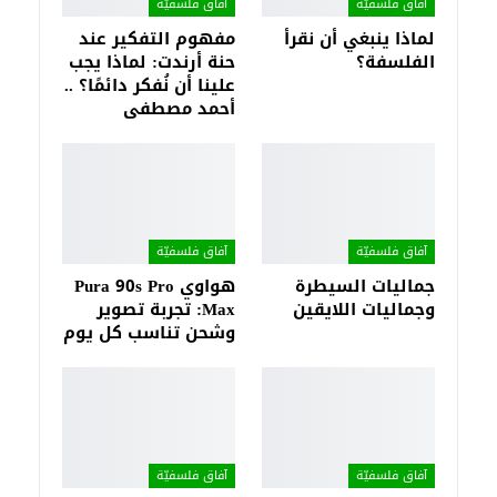
آفاق فلسفيّة‎
آفاق فلسفيّة‎
لماذا ينبغي أن نقرأ
مفهوم التفكير عند
الفلسفة؟
حنة أرندت: لماذا يجب
علينا أن نُفكر دائمًا؟ ..
أحمد مصطفى
آفاق فلسفيّة‎
آفاق فلسفيّة‎
جماليات السيطرة
هواوي Pura 90s Pro
وجماليات اللايقين
Max: تجربة تصوير
وشحن تناسب كل يوم
آفاق فلسفيّة‎
آفاق فلسفيّة‎