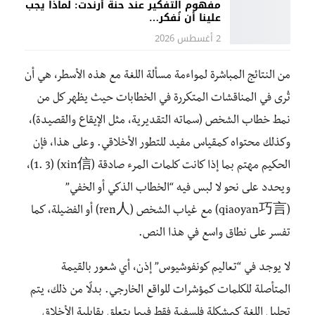
مفهوم التفكير عند حنة أرندت: لماذا يجب
علينا أن نُفكر…
2 أغسطس 2026
من النتائج المباشرة لمواءمة مسألة اللغة مع هذه الأسطر، هي أن
تُرى في المناقشات المتكررة في الخطابات حيث يظهر كل من
نمط خطاب الشخص (سماته التقديرية، مثل الإيقاع والقصيدة)،
وكذلك محتواه كمقياس مفيد للتطور الأخلاقي. وعلى هذا، فإن
الحكيم مهتم بما إذا كانت كلمات المرء صادقة (xin信) (1. 3)،
ويحدد على نحو لا لبس فيه “الخطاب الذكي أو الخفي”
(qiaoyan巧言) مع غياب الشخص (ren人) أو الفضيلة، كما
تفسر على نطاق واسع في هذا النص.
لا يوجد في “تعاليم كونفوشيوس” إذن، أي شعور بالقيمة
المتأصلة للكلمات كمؤشرات للواقع الخارجي. بدلًا من ذلك، يتم
تحليل اللغة كمشكلة فلسفية فقط فيما يتعلق بقابلية الأخلاق