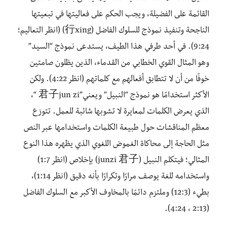
القائمة على الفضيلة، ويجب الحكم على فعاليتها في تبعيتها
الناجحة وتنفيذ نموذج للسلوك الفاضل (行xing) (انظر التعاليم؛
9:24). في أحد طرفي هذا الطيف، يستدعى نموذج “السيد”
وهو المثال القوي الخطابي من القدماء، الذين يظلون صامتين
خوفًا من أن لا تتطابق أفعالهم مع كلماتهم (انظر 4:22). ولكن
الأكثر استخدامًا هو نموذج “النبيل” ويعني”君子jun zi “،
الذي يعرض الكلمات لمعايرة لا تشوبها شائبة للعمل. تتوزع
معظم المناقشات حول طبيعة الكلمات واستخدامها عبر النص
مثل الحاجة إلى محاكاة الغموض اللغوي الذي يظهره هذا النوع
المثالي؛ فيتكلم النبيل (junzi 君子) بإخلاص (انظر 1:7)
واستخدامه للغة يوصف مرارًا وتكرارًا بأنه دقيق (انظر 1:14)،
بطيء (12:3) وملتزم دائمًا بالمخاوف الأكبر مع السلوك الفاضل
(2:13 ، 4:24).