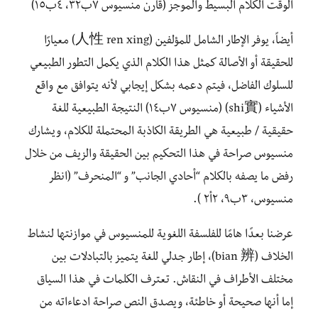
الوقت الكلام البسيط والموجز (قارن منسيوس ٧ب٣٢، ٤ب١٥)
أيضاً، يوفر الإطار الشامل للمؤلفين (人性 ren xing) معيارًا
للحقيقة أو الأصالة كمثل هذا الكلام الذي يكمل التطور الطبيعي
للسلوك الفاضل، فيتم دعمه بشكل إيجابي لأنه يتوافق مع واقع
الأشياء (shi實) (منسيوس ٧ب١٤) النتيجة الطبيعية للغة
حقيقية / طبيعية هي الطريقة الكاذبة المحتملة للكلام، ويشارك
منسيوس صراحة في هذا التحكيم بين الحقيقة والزيف من خلال
رفض ما يصفه بالكلام “أحادي الجانب” و “المنحرف” (انظر
منسيوس، ٣ب٩، ٢أ٢ ).
عرضنا بعدًا هامًا للفلسفة اللغوية للمنسيوس في موازنتها لنشاط
الخلاف (bian 辨)، إطار جدلي للغة يتميز بالتبادلات بين
مختلف الأطراف في النقاش. تعترف الكلمات في هذا السياق
إما أنها صحيحة أو خاطئة، ويصدق النص صراحة ادعاءاته من