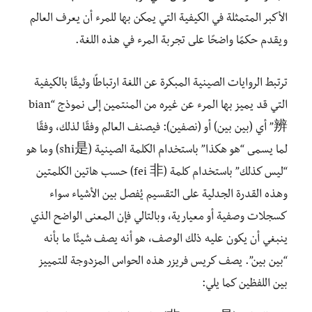
الأكبر المتمثلة في الكيفية التي يمكن بها للمرء أن يعرف العالم
ويقدم حكمًا واضحًا على تجربة المرء في هذه اللغة.
ترتبط الروايات الصينية المبكرة عن اللغة ارتباطًا وثيقًا بالكيفية
التي قد يميز بها المرء عن غيره من المنتمين إلى نموذج “bian
辨” أي (بين بين) أو (نصفين): فيصنف العالم وفقًا لذلك، وفقًا
لما يسمى “هو هكذا” باستخدام الكلمة الصينية (shi是) وما هو
“ليس كذلك” باستخدام كلمة (fei 非) حسب هاتين الكلمتين
وهذه القدرة الجدلية على التقسيم يُفصل بين الأشياء سواء
كسجلات وصفية أو معيارية، وبالتالي فإن المعنى الواضح الذي
ينبغي أن يكون عليه ذلك الوصف، هو أنه يصف شيئًا ما بأنه
“بين بين”. يصف كريس فريزر هذه الحواس المزدوجة للتمييز
بين اللفظين كما يلي: