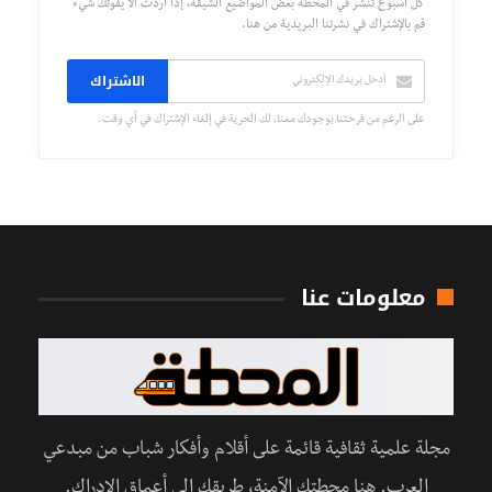
كل أسبوع تُنشر في المحطة بعض المواضيع الشيقة، إذا أردت ألا يفوتك شيء
قم بالإشتراك في نشرتنا البريدية من هنا.
الاشتراك
على الرغم من فرحتنا بوجودك معنا، لك الحرية في إلغاء الإشتراك في أي وقت.
معلومات عنا
مجلة علمية ثقافية قائمة على أقلام وأفكار شباب من مبدعي
العرب. هنا محطتك الآمنة، طريقك إلى أعماق الإدراك.