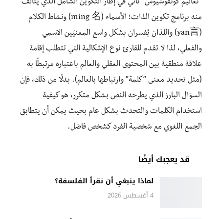
“تعاليم كونفوشيوس” تأتي في إطار التكوين الشامل الذي يتألف
منه برنامج تكوين الذات؛ الأسماء (ming 名) ونشاط الكلام
(yan言) واللذان يُفسران بشكل واسع المعنيَين الاسمي
والفعلي، لذا لا تقدم للقارئ نوع الإشكالية التي تتطلب إقامة
علاقة منطقية بين المحتوى العقلي والعالم باعتباره مرتبطًا به
(مثل تحديد معنى “كلمة” وارتباطها بالعالم). بدلًا من ذلك، فإن
السؤال البارز الذي يطرحه النص بشكل متكرر، هو كيفية
استخدام الكلمات والتحدث بشكل عام بحيث يمكن أن يتطابق
الجمع اللغوي مع شخصية الفرد كشخص فاضل.
قد يعجبك أيضًا
لماذا ينبغي أن نقرأ الفلسفة؟
4 أغسطس 2026