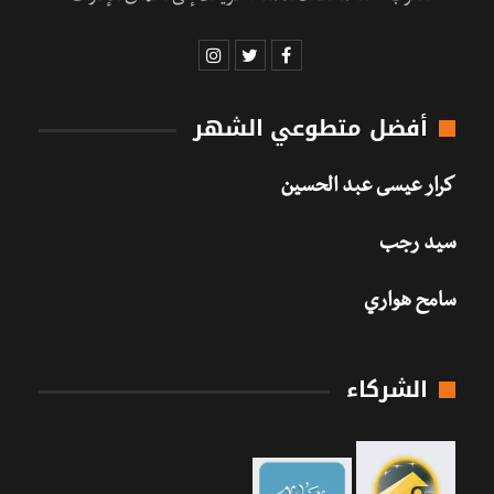
أفضل متطوعي الشهر
كرار عيسى عبد الحسين
سيد رجب
سامح هواري
الشركاء