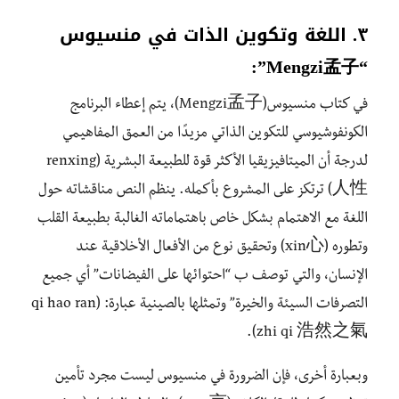
٣. اللغة وتكوين الذات في منسيوس
“Mengzi孟子”:
في كتاب منسيوس(Mengzi孟子)، يتم إعطاء البرنامج
الكونفوشيوسي للتكوين الذاتي مزيدًا من العمق المفاهيمي
لدرجة أن الميتافيزيقيا الأكثر قوة للطبيعة البشرية (renxing
人性) ترتكز على المشروع بأكمله. ينظم النص مناقشاته حول
اللغة مع الاهتمام بشكل خاص باهتماماته الغالبة بطبيعة القلب
وتطوره (xin心) وتحقيق نوع من الأفعال الأخلاقية عند
الإنسان، والتي توصف ب “احتوائها على الفيضانات” أي جميع
التصرفات السيئة والخيرة” وتمثلها بالصينية عبارة: (qi hao ran
zhi qi 浩然之氣).
وبعبارة أخرى، فإن الضرورة في منسيوس ليست مجرد تأمين