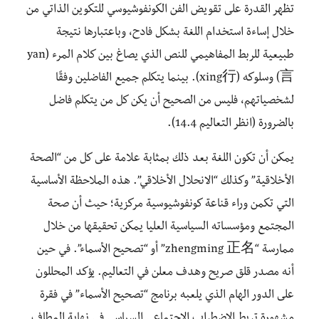
تظهر القدرة على تقويض الفن الكونفوشيوسي للتكوين الذاتي من
خلال إساءة استخدام اللغة بشكل فادح، وباعتبارها نتيجة
طبيعية للربط المفاهيمي للنص الذي يصاغ بين كلام المرء (yan
言) وسلوكه (xing行). بينما يتكلم جميع الفاضلين وفقًا
لشخصياتهم، فليس من الصحيح أن يكن كل من يتكلم فاضل
بالضرورة (انظر التعاليم 14.4).
يمكن أن تكون اللغة بعد ذلك بمثابة علامة على كل من “الصحة
الأخلاقية” وكذلك “الانحلال الأخلاقي”. هذه الملاحظة الأساسية
التي تكمن وراء قناعة كونفوشيوسية مركزية؛ حيث أن صحة
المجتمع ومؤسساته السياسية العليا يمكن تحقيقها من خلال
ممارسة “zhengming 正名” أو “تصحيح الأسماء”. في حين
أنه مصدر قلق صريح وهدف معلن في التعاليم. يؤكد المحللون
على الدور الهام الذي يلعبه برنامج “تصحيح الأسماء” في فقرة