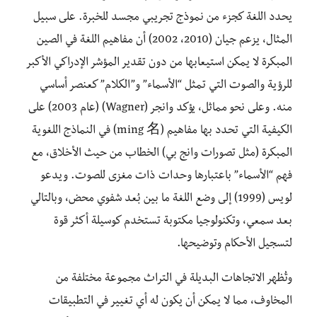
يحدد اللغة كجزء من نموذج تجريبي مجسد للخبرة. على سبيل
المثال، يزعم جيان (2010، 2002) أن مفاهيم اللغة في الصين
المبكرة لا يمكن استيعابها من دون تقدير المؤشر الإدراكي الأكبر
للرؤية والصوت التي تمثل “الأسماء” و”الكلام” كعنصر أساسي
منه. وعلى نحو مماثل، يؤكد وانجر (Wagner) (عام 2003) على
الكيفية التي تحدد بها مفاهيم (ming 名) في النماذج اللغوية
المبكرة (مثل تصورات وانج بي) الخطاب من حيث الأخلاق، مع
فهم “الأسماء” باعتبارها وحدات ذات مغزى للصوت. ويدعو
لويس (1999) إلى وضع اللغة ما بين بُعد شفوي محض، وبالتالي
بعد سمعي، وتكنولوجيا مكتوبة تستخدم كوسيلة أكثر قوة
لتسجيل الأحكام وتوضيحها.
وتُظهر الاتجاهات البديلة في التراث مجموعة مختلفة من
المخاوف، مما لا يمكن أن يكون له أي تغيير في التطبيقات