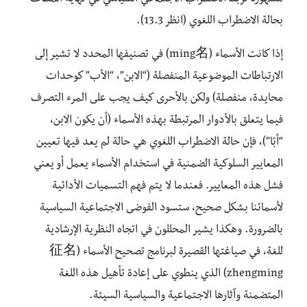
مشهورة تربط الاضطراب الاجتماعي السياسي في نهاية المطاف
بحالة الاضطراب اللغوي (انظر 13.3).
إذا كانت الأسماء (ming名) في تصنيفها المحدد لا تشير إلى
الارتباطات الموضوعية المنفصلة (“الابن”، “الأب” كوحدات
محايدة، منفصلة) ولكن بالأحرى كيف يجب على المرء التصرف
فيما يتعلق بالأدوار المرتبطة بهذه الأسماء (أن يكون الابن،
“أبًا”)، فإن حالة الاضطراب اللغوي هي حالة لم يعد فيها تعيين
المعايير السلوكية الضمنية في استخدام الأسماء يعمل أو يعني
فشل هذه المعايير. فعندما لا يتم فهم التسميات الأدائية
لأسمائنا بشكل صحيح، ستسود الفوضى الاجتماعية السياسية
بالضرورة. وهكذا يشير المحللون في اتجاه النظرية الإرشادية
للغة، في صياغتها القصيرة لبرنامج تصحيح الأسماء (征名
zhengming) الذي ينطوي على إعادة تأهيل هذه اللغة
المتضمنة وآثارها الاجتماعية والسياسية السيئة.