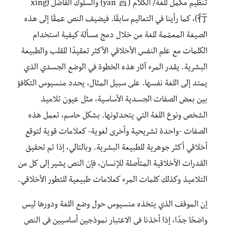
تنظيم مكمل للغة/ الكلام (yan 言) والسلوك الفاضل (xing
行)، كما رأينا في التعاليم سابقًا. فيضيف النص عمقًا إلى هذه
الصيغة المعمّمة للغة من خلال دمج مسألة كيفية استخدام
الكلمات مع علم النفس الأخلاقي الأكثر تعقيدًا للقلب والطبيعة
البشرية. يقدر المرء آثار هذه الخطوة في الوضع الجسدي الذي
يمتد إلى اللغة نفسها. على سبيل المثال، يحدد منسيوس التكافؤ
بين بعض الصفات الجسدية الأساسية، مثل عيون تلاميذ
الشخص ونوع اللغة التي يتحدثونها. بشكل حاسم، تعمل هذه
الصفات -واحدة تشريحية وأخرى لغوية- كعلامات قوية لتوقع
أخلاقي أكثر جوهرية للطبيعة البشرية. وبالتالي، إذا تم تحقيق
القدرات الأخلاقية المتأصلة للإنسان، فإن النص يشير إلى كل من
التلاميذ وكذلك كلمات المرء كعلامات طبيعية للتطور الأخلاقي.
إن الموقف الذي يتخذه منسيوس حول وضع اللغة ودورها ليس
واضحًا جدًا، إذا أخذنا في الاعتبار نموذجين أساسيين في النص