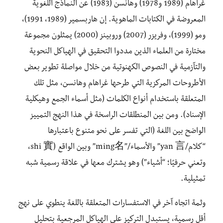
غراهام (1989 و1978) وهانسن (1983) عن النماذج اللغوية
المعروضة في الكتابات الماهوية. إن هاربسمير (1989، 1991)،
ومو (1999)، وفريزر (2007) وروبينز (2000) يمثلون مجموعة
مختارة من العلماء الذين مددوا التحقيق في الهياكل النحوية
والتآزمية في النصوص الكهنوتية من خلال مواصلة تطوير بعض
الأطروحات المركزية التي طرحها غراهام وهانسن، مثل تلك
المتعلقة باستخدام أنواع الكلمات (مثل أسماء الجمع وهيكلية
الإسناد). ومن بين المنطلقات الراسخة في هذا النهج التمييز
الواضح بين اللغة (التي تفسر على نحو متنوع باعتبارها
“كلام/yan 言” والأسماء/”ming名” وبين الواقع (shi 實،
وتعني حرفيًا؛ “أشياء”) وهو يشترك معها في علاقة رسمية شبه
تمثيلية.
وثمة اتجاه آخر في الاستفسارات المتعلقة باللغة ينطوي على نهج
أقل رسمية، يستبدل التركيز على الهياكل المرجعية بتحليل