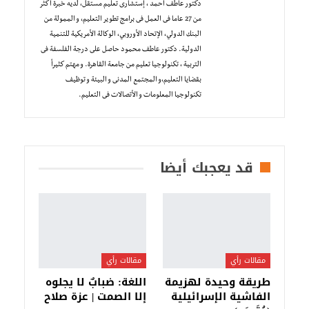
دكتور عاطف أحمد ، إستشارى تعليم مستقل، لديه خبرة أكثر
من 27 عاما فى العمل فى برامج تطوير التعليم، و الممولة من
البنك الدولي، الإتحاد الأوروبي، الوكالة الأمريكية للتنمية
الدولية. دكتور عاطف محمود حاصل على درجة الفلسفة فى
التربية ، تكنولوجيا تعليم من جامعة القاهرة. و مهتم كثيرأ
بقضايا التعليم،و المجتمع المدنى و البيئة و توظيف
تكنولوجيا المعلومات و الأتصالات فى التعليم.
قد يعجبك أيضا
مقالات رأي
مقالات رأي
طريقة وحيدة لهزيمة
اللغة: ضبابٌ لا يجلوه
الفاشية الإسرائيلية
إلا الصمت | عزة صلاح