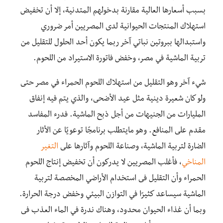
بسبب أسعارها العالية مقارنة بدخولهم المتدنية، إلا أن تخفيض
استهلاك المنتجات الحيوانية لدى المصريين أمر ضروري
واستبدالها ببروتين نباتي آخر ربما يكون أحد الحلول للتقليل من
تربية الماشية في مصر، وخفض فاتورة الاستيراد من اللحوم.
شيء آخر وهو التقليل من استهلاك اللحوم الحمراء في مصر حتى
ولو كان شعيرة دينية مثل عيد الأضحى، والذي يتم فيه إنفاق
المليارات من الجنيهات من أجل ذبح الماشية. فدرء المفاسد
مقدم على المنافع. وهو مايتطلب برنامجًا توعويًا عن الأثار
الضارة لتربية الماشية، وصناعة اللحوم وآثارها على
التغير
المناخي
، فأغلب المصريين لا يدركون أن تخفيض إنتاج اللحوم
الحمراء وأن التقليل فى استخدام الأراضي المخصصة لتربية
الماشية سيساعد كثيرًا في التوازن البيئي وخفض درجة الحرارة.
وبما أن غذاء الحيوان محدود، وهناك ندرة في الماء العذب فى