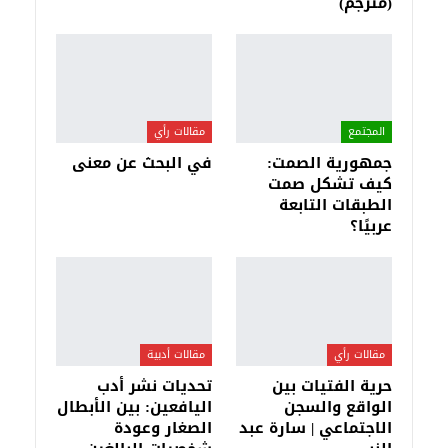
(مُتَرجَم)
المجتمع
مقالات رأي
جمهورية الصمت:
في البحث عن معنى
كيف تشكل صمت
الطبقات التابعة
عربيًا؟
مقالات رأي
مقالات أدبية
حرية الفتيات بين
تحديات نشر أدب
الواقع والسجن
اليافعين: بين الأبطال
الاجتماعي | سارة عبد
الصغار وعودة