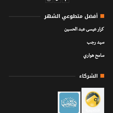
أفضل متطوعي الشهر
كرار عيسى عبد الحسين
سيد رجب
سامح هواري
الشركاء