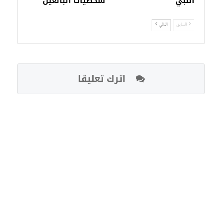
النبي
شخصيات البالغين
السابق
التالي
اترك تعليقا