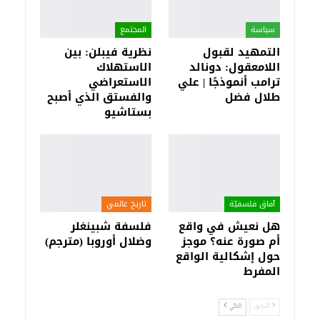
سياسة
المجتمع
التمهيد لقبول
نظرية فيبلن: بين
اللامعقول: دونالد
الاستهلاك
ترامب أنموذجًا | علي
الاستعراضي
طلال فضل
والفستق الذي أصبح
بستاشيو
آفاق فلسفيّة‎
تاريخ عالمي
هل نعيش في واقع
فلسفة شبينغلر
أم صورة عنه؟ موجز
وضلال أوروبا (مترجم)
حول إشكالية الواقع
المفرط
السابق
التالي