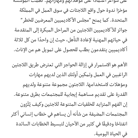
على شواغر اعتمادًا على مؤهلاتهم ومهاراتهم. نظمت المؤسسة
مؤخرًا ندوة حول واقع اللاجئات في سوق العمل في المملكة
المتحدة. كما يمنح “مجلس الأكاديميين المعرضين للخطر”
جوائز للأكاديميين اللاجئين من المراحل المبكرة إلى المتقدمة
في حياتهم المهنية لإعادة التأهل، حيث إن واحدًا من كل ثلاثة
أكاديميين يتقدمون بطلب للحصول على تمويل هم من الإناث.
الأهم هو الاستمرار في إزالة الحواجز التي تعترض طريق اللاجئين
الراغبين في العمل وتمكين أولئك الذين لديهم مهارات
ومؤهلات لاستخدامها. اللاجئون مجموعة متنوعة ولديهم
القدرة على تقديم مساهمة إيجابية للمجتمعات بطرق متنوعة.
إن الفهم المتزايد للخلفيات المتنوعة للاجئين وكيف يُثْرُون
المجتمعات المضيفة من شأنه أن يساهم في خطاب إنساني أكثر
انفتاحًا ودقيقًا في كثير من الأحيان لتبسيط الخطابات السائدة
في الحياة اليومية.