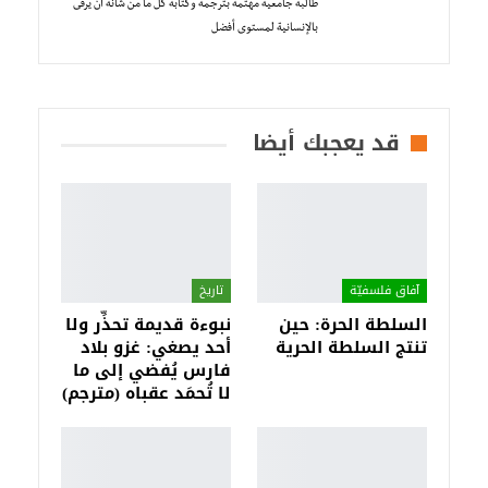
طالبة جامعية مهتمة بترجمة وكتابة كل ما من شأنه أن يرقى
بالإنسانية لمستوى أفضل
قد يعجبك أيضا
آفاق فلسفيّة‎
تاريخ
السلطة الحرة: حين
نبوءة قديمة تحذِّر ولا
تنتج السلطة الحرية
أحد يصغي: غزو بلاد
فارس يُفضي إلى ما
لا تُحمَد عقباه (مترجم)