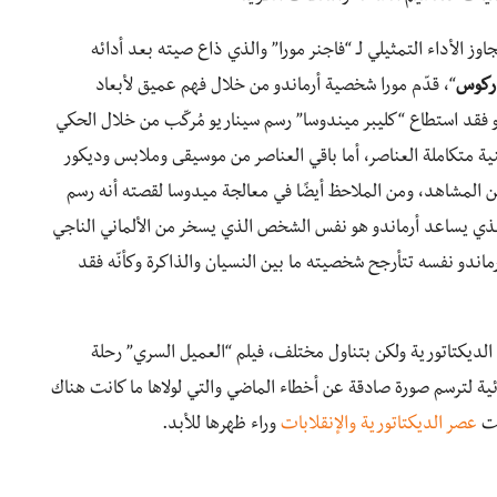
وز الأداء التمثيلي لـ “فاجنر مورا” والذي ذاع صيته بعد أدائه
ركوس
“، قدّم مورا شخصية أرماندو من خلال فهم عميق لأبعاد
و فقد استطاع “كليبر ميندوسا” رسم سيناريو مُركّب من خلال الحكي
نية متكاملة العناصر، أما باقي العناصر من موسيقى وملابس وديكور
ين المشاهد، ومن الملاحظ أيضًا في معالجة ميدوسا لقصته أنه رسم
لذي يساعد أرماندو هو نفس الشخص الذي يسخر من الألماني الناجي
ماندو نفسه تتأرجح شخصيته ما بين النسيان والذاكرة وكأنّه فقد
ة الديكتاتورية ولكن بتناول مختلف، فيلم “العميل السري” رحلة
ائية لترسم صورة صادقة عن أخطاء الماضي والتي لولاها ما كانت هناك
كت
عصر الديكتاتورية والإنقلابات
وراء ظهرها للأبد.