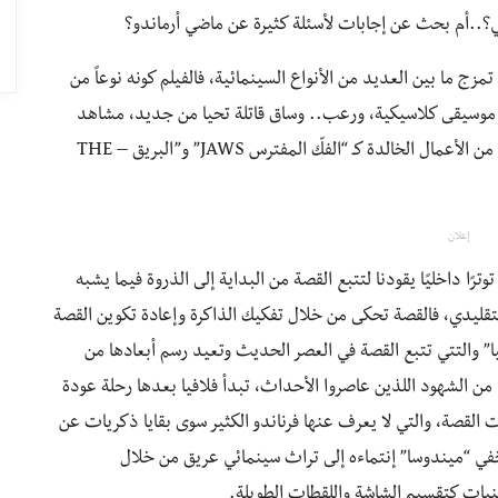
..أم بحث عن إجابات لأسئلة كثيرة عن ماضي أرماندو؟
زج ما بين العديد من الأنواع السينمائية، فالفيلم كونه نوعاً من
ي؛ موسيقى كلاسيكية، ورعب.. وساق قاتلة تحيا من جديد، مشاهد
دموية، وتحية حب للسينما عن طريق الإشارة إلى العديد من الأعمال الخالدة كـ “الفكّ المفترس JAWS” و”البريق – THE
إعلان
ترًا داخليًا يقودنا لتتبع القصة من البداية إلى الذروة فيما يشبه
التقليدي، فالقصة تحكى من خلال تفكيك الذاكرة وإعادة تكوين القصة
يا” والتتي تتبع القصة في العصر الحديث وتعيد رسم أبعادها من
ن الشهود اللذين عاصروا الأحداث، تبدأ فلافيا بعدها رحلة عودة
ت القصة، والتي لا يعرف عنها فرناندو الكثير سوى بقايا ذكريات عن
خفي “ميندوسا” إنتماءه إلى تراث سينمائي عريق من خلال
نيات كتقسيم الشاشة واللقطات الطويلة.