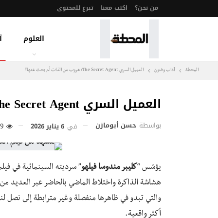
من نحن؟
اكتب معنا
تبرع للمحتوى
العلوم
آ
المحطة
آداب وفنون
العميل السري The Secret Agent: هروب من الذات أم بحث عنها؟
العميل السري The Secret Agent: هروب من الذات أم بحث عنها؟
بواسطة
حسن أبومازن
في
6 يناير 2026
169
يؤسّس “
كليبر مندوسا فيلهو
هشاشة الذاكرة واختلاط الماضي بالحاضر عبر العديد من
والتي تبدو في ظاهرها منفصلة وغير مترابطة إلى نصل لن
أكثر واقعية.