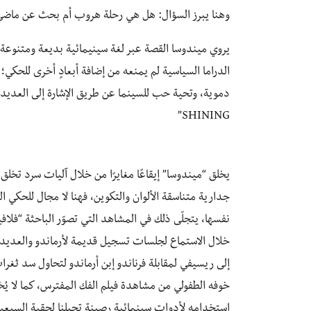
وهنا يبرز السؤال: هل هي رحلة هروب أم بحث عن ماضي؟
يروي ميندوسا القصة عبر لغة سينيمائية بديعة ومتنوعة تم
الدراما السياسية لم يمنعه من إضافة أبعادٍ أخرى للحك
SHINING”
يخلق “ميندوسا” إيقاعًا مغايرًا من خلال آليات سرد تخلق تو
جدارية متناسقة الألوان والتكوين، فهنا لا مجال للحكي 
نفسها، يتجلّى ذلك في المشاهد التي تصوّر الباحثة “فلاف
خلال الاستماع لجلسات تسجيل قديمة لأرماندو والعديد م
إلى ريسيفي لمقابلة فرناندو إبن أرماندو لتحاول سد ثغرا
خوفه الطفولي من مشاهدة فيلم الفك المفترس، كما لا يُ
استخدامه لأدوات سينمائية رصينة تحيلنا لحقبة السبعي