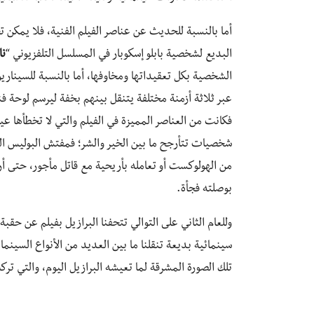
أما بالنسبة للحديث عن عناصر الفيلم الفنية، فلا يمكن تجا
البديع لشخصية بابلو إسكوبار في المسلسل التلفزيوني “
نا
الشخصية بكل تعقيداتها ومخاوفها، أما بالنسبة للسيناري
عبر ثلاثة أزمنة مختلفة يتنقل بينهم بخفة ليرسم لوحة ف
فكانت من العناصر المميزة في الفيلم والتي لا تخطأها ع
شخصيات تتأرجح ما بين الخير والشر؛ فمفتش البوليس ا
من الهولوكست أو تعامله بأريحية مع قاتل مأجور، حتى أر
بوصلته فجأة.
وللعام الثاني على التوالي تتحفنا البرازيل بفيلم عن حقب
سينمائية بديعة تنقلنا ما بين العديد من الأنواع السينم
تلك الصورة المشرقة لما تعيشه البرازيل اليوم، والتي تر