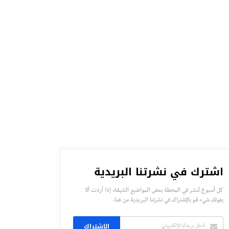
اشترك في نشرتنا البريدية
كل أسبوع تُنشر في المحطة بعض المواضيع الشيقة، إذا أردت ألا
يفوتك شيء قم بالإشتراك في نشرتنا البريدية من هنا.
الاشتراك