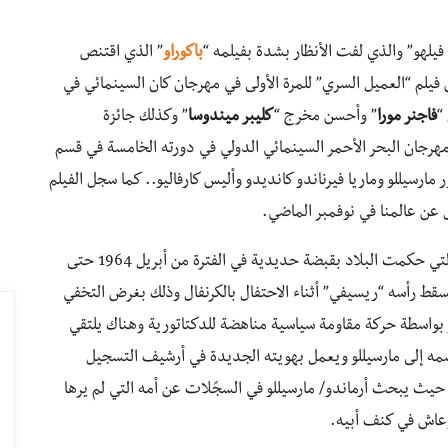
 فيلهو” والذي لفت الأنظار بشدة بفيلمه “
باكوراو
” الذي اقتنص
حكيم في مهرجان كان عام 2019، تم عرض فيلم “العميل السري” للمرة الأولى في مهرجان كان السينمائي في
فاجنر مورا
” وأحسن مخرج “
كليبر ميندوسا
” وكذلك جائزة
هرجان البحر الأحمر السينمائي الدولي في دورته الخامسة في قسم
ر مارسيللو وماريا فيرناندو كانديدو وأليس كارفاليو.. كما سجل الفيلم
حل عن عالمنا في نوفمبر الماضي.
يسرد الفيلم حقبة الديكتاتورية العسكرية في البرازيل والتي حكمت البلاد بقبضة حديدية في الفترة من أبريل 1964 حتى
 إلى مسقط رأسه “ريسيفي” أثناء الاحتفال بالكرنفال وذلك بغرض التخفي
بواسطة حركة مقاومة سياسية مناهضة للدكتاتورية وهناك يلتقي
اسمه إلى مارسيللو ويعمل بهويته الجديدة في أرشيف التسجيل
حيث يبحث أرماندو/ مارسيللو في السجًلات عن أمه التي لم يرها
ه وعاش في كنف أبيه.