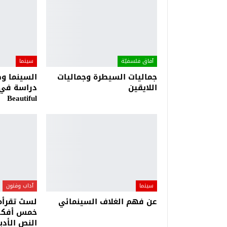
آفاق فلسفيّة‎
سينما
جماليات السيطرة وجماليات
السينما وص
اللايقين
Beautiful
سينما
آداب وفنون
عن فهم الغلاف السينمائي
لستَ تقرأه
خمس أفكار
النص الأدب