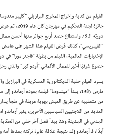
الفيلم من كتابة وإخراج المخرج البرازيلي “كليبر مندوسا
جائزة لجنة الت
دورته الـ 78 واستطاع حصد أربع جوائز منها أحسن ممثل “
“الفيبريسي”، كذلك عُرض الفيلم هذا الشهر على هامش م
الإختيارات العالمية، الفيلم من بطولة “فاجنر مورا” في دو
حضورًا شرفيًا أخير للممثّل الألماني “أودو كير” والذي ر
مارس 1985، يبدأ “ميندوسا” فيلمه بعودة أرماندو
من متعقبيه عن طريق العيش بهوية مزيفة في ملجأ يدار 
العديد من اللاجئيين السياسيين الآخرين، يغير أرماندو 
المدني في المدينة وهنا يبدأ فصل آخر خفي من الحكاية 
أبدًا، فـ أرماندو وُلد نتيجة علاقة عابرة تركته بعدها أم