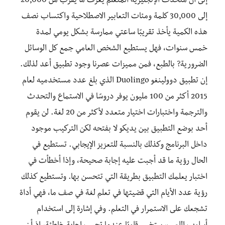
إلى أن متحدث الإنجليزية المتعلم يعرف ما يقرب من 20,000
إلى 30,000 كلمة ومئات التعابير الاصطلاحية واكتساب نصف
هذه الكمية يأخذ تقريبًا ساعتي ممارسة بشكل يومي لمدة
خمس سنوات، فهل يستطيع الشخص العامي جمع كل الوسائل
الضرورية? بالطبع، فمن مميزات عصرنا وجود تطبيق أعد لذلك.
إن تطبيق دوولينغو Duolingo الذي بلغ عدد مستخدميه لعام
2015 أكثر من 100 مليون يوفر دروسًا في الاستماع والتحدث
والترجمة واختبارات اختيار متعدد لأكثر من 20 لغة. لن يقوم
أحد بوضع التطبيق بين يديكو لا بفتحه لكن التركيب موجود
داخل البرنامج وكذلك بالنسبة للتعزيز الإيجابي. تستطيع في
الحال رؤية ما قد أجبت عليه إجابة صحيحة، وإذا أخطأت في
اختبار يعلمك التطبيق بطريقة التي تتحسن بها. وتستطيع كذلك
رؤية عدد الأيام التي قضيتها في تعلم لغة في صف ما، فهي أداة
تشجعك على الاستمرار في التعلم. وفي إشارة إلى استخدام