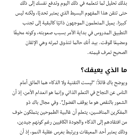
بذلك تحليل لما تتعلمه في ذلك اليوم وتدفع نفسك إلى ذلك
حتى تتقن هذا المفهوم البسيط الذي يعتبر تحديًا، ولكنه ليس
كبيرًا. يميل المتعلمون الموجهون ذاتيًا كالبقية إلى تجنب
التطبيق المدروس في بداية الأمر بسبب صعوبته، وكونه مخيفًا
ومضيعًا للوقت. بيد أنك حالما تتذوق ثمرته وهي الإتقان
الصحيح تعرف قيمته.
ما الذي يعيقك؟
ويوضح باك قائلاً: “ليست التقنية ولا الذكاء هما العائق أمام
الناس عن النجاح في التعلم الذاتي وإنما هو انعدام الأمن، إذ أن
الشعور بالنقص هو ما يوقف الفضول”. وفي مجال باك ذو
المفكرين المنافسين، يتعلم أن غالبية الطموحين يتملكون خوف
من افتقادهم إلى الذكاء والجودة الكافيين رغم كونهم جيدين،
وذلك يعتبر أحد المعيقات ويرتبط بغرس عقلية النمو، إذ أن