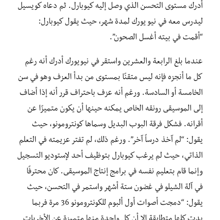
أدرك مستوى التحسن الذي وصل إليه كيوبارل. ثم دعاه كويسيل
ليدرس معه في نيو يورك لمدة شهر، حيث يقول كيوبارل:
“أقمت في بيته أغسل الصحون”.
عندما بلغ الرابعة والعشرين واستقر في نيويورك أدرك أنه رغم
كل ما أنجزه فإنه ليس متقنًا بمستوى من بدأ العزف وهو في سن
الخامسة أو السادسة. ورغم أنه عزف باحتراف قرر أنه إذا أضاف
إلى الموسيقى رونقه الخاص يمكنه حينها أن يكون متميزًا عن
أقرانه. فشكل فرقة البوب البديل وسماها كونترومونو، حيث
يقول: “لم آخذ درساً آخر”. ورغم ذلك، لم تفتر عزيمته في التعلم
الذاتي، حيث لم يرغب كيوبارل بتوظيف أحد لإستوديو التسجيل
وإنما قام بتعليم نفسه في برامج إنتاج الموسيقى. كان محترفًا
في آلة الشيلو في غضون ستة أشهر واستمر في التحسن، حيث
يقول: “دمجت أصوات أول ألبوم للكونترومونو 36 مرة فربما
بدت كلها متطابقة إلا أن كل واحدة منها متميزة عن الأخريات