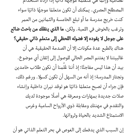
عصامية وإنما هي متعلمة موجهة ذاتيًا إذا أردنا استخدام
المصطلح العصري. يمكنك أن تكون متعلمًا موجهًا ذاتيًا سواء
كنت خريج مدرسة ما أو تبلغ الخامسة والثمانين من العمر
وترغب بالخوض في اللعبة. ولكن،
ما الذي ينقلك من باحث ضائع
على جوجل لا يقوده إلا فضوله اللحظي إلى متعلم ذاتي حقيقي؟
هناك بالطبع عدة مكونات إلا أن الصدمة الحقيقية هي أن
غالبيتنا لا يغتنم العصر الحالي للوصول إلى إتقان أي موضوع.
بيد أن هذا ليس مفاجئًا؛ إذ أننا عُلِّمنا أن نكون طلاب خامدين
ونجتاز المدرسة؛ إذ أنه من السهل أن تكون كسولا. ورغم ذلك،
فإن جزاء أن تصبح متعلمًا ذاتيًا هو توقد نيران داخلية وإنشاء
صلات جديدة بمهارات ومعرفة هي أصلًا موجودة لديك
والتقدم في مهنتك ومقابلة ذوي الأرواح السامية وغرس
الاستمتاع الشديد بالحياة وثرواتها.
إن السبب الذي يدفعك إلى الغوص في بحر التعلم الذاتي هو أن