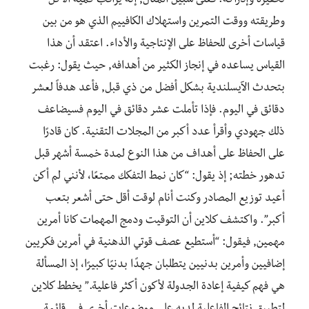
تحفيزه وإدراكه. فعلى سبيل المثال, إنه يراقب كمية الأكل
وطريقته ووقت التمرين واستهلاك الكافييم الذي هو من بين
قياسات أخرى للحفاظ على الإنتاجية والأداء. اعتقد أن هذا
القياس يساعده في إنجاز الكثير من أهدافه, حيث يقول: رغبت
بتحدث الآيسلندية بشكل أفضل من ذي قبل, فأعد هدفاً لعشر
دقائق في اليوم. فإذا تأملت عشر دقائق في اليوم فسيضاعف
ذلك جهودي وأقرأ عدد أكبر من المجلات التقنية. كان قادرًا
على الحفاظ على أهداف من هذا النوع لمدة خمسة أشهر قبل
تدهور خطته; إذ يقول: “كان نمط التفكك ممتعًا، لأنني لم أكن
أعيد توزيع المصادر وكنت أنام لوقت أقل حتى أشعر بتعب
أكبر”. واكتشف كلاين أن التوقيت ودمج المهمات كانا أمرين
مهمين, فيقول: “أستطيع عصف قوتي الذهنية في أمرين فكريين
إضافيين وأمرين بدنيين يتطلبان جهدًا بدنيًا كبيرًا، إذ المسألة
هي فهم كيفية إعادة الجدولة لأكون أكثر فاعلية.” يخطط كلاين