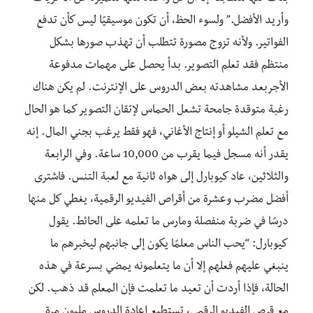
وأريد الأفضل.” ولسوء الحظ، أن تكون موسيقيًا ليس كأن تدفع
الفواتير. ولأنه تزوج مصورة تتطلب أن تهذب صورها بشكل
منتظم فقد تعلم التصوير. بدأ يحصل على مهمات مدفوعة
الأجربعد مشاهدته بعض الدروس على الإنترنت. لم يكن هناك
رغبة متوقدة جامحة تشعل الحماس لإتقان التصوير كما هو الحال
مع تعلم الشيلو أو إنتاج الأغاني، فهو فقط يرغب بجني المال. إنه
يقدر أنه مسجل فيما يقرب من 10,000 ساعة. وفي الرابعة
والثلاثين، عاد كيوبارل إلى هواه ثانية مع لعبة التنس. فاشترى
أفضل مضرب وعشرة من أقراص الفيديو الرقمية، يغطي كل منها
درسًا في ضربة منفصلة ومارس ما تعلمه على الحائط. يقول
كيوبارل: “يحب الناس معلمًا يكون إلى جانبهم ليخبرهم ما
ينبغي عليهم فعلهم إلا أن ما يتعلمونه يمضي بسرعة في هذه
الحالة، فإذا أردت أن تعيد ما تعلمت فإن المعلم قد ذهب. لكن
مع قرص الفيديو الرقمي، تستطيع إعادة الدروس مليون مرة