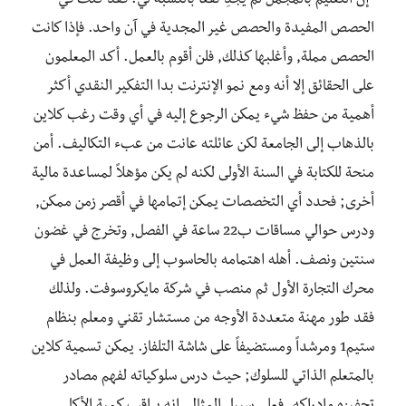
“إن التعليم بالمجمل لم يجدِ نفعاً بالنسبة لي. فقد كنت في
الحصص المفيدة والحصص غير المجدية في آن واحد. فإذا كانت
الحصص مملة, وأغلبها كذلك, فلن أقوم بالعمل. أكد المعلمون
على الحقائق إلا أنه ومع نمو الإنترنت بدا التفكير النقدي أكثر
أهمية من حفظ شيء يمكن الرجوع إليه في أي وقت رغب كلاين
بالذهاب إلى الجامعة لكن عائلته عانت من عبء التكاليف. أمن
منحة للكتابة في السنة الأولى لكنه لم يكن مؤهلاً لمساعدة مالية
أخرى; فحدد أي التخصصات يمكن إتمامها في أقصر زمن ممكن,
ودرس حوالي مساقات ب22 ساعة في الفصل, وتخرج في غضون
سنتين ونصف. أهله اهتمامه بالحاسوب إلى وظيفة العمل في
محرك التجارة الأول ثم منصب في شركة مايكروسوفت. ولذلك
فقد طور مهنة متعددة الأوجه من مستشار تقني ومعلم بنظام
ستيم1 ومرشداً ومستضيفاً على شاشة التلفاز. يمكن تسمية كلاين
بالمتعلم الذاتي للسلوك; حيث درس سلوكياته لفهم مصادر