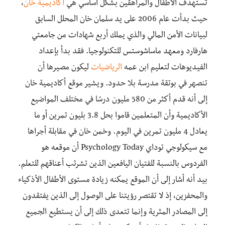
تستهدف الأطفال والمراهقين بشكل أساسي هي
أكاديمية خان
،
حيث بدأت عام 2006 على يد سلمان خان المحلل السابق
لبيانات الأمن المالي والذي يملك أربع شهادات من جامعتي
هارفارد ومعهد ماساشوستس للتكنولوجيا. فقد بدأ بإعداد
الفيديوهات لتعليم ابن عمه
الرياضيات
ليكون مصيرها أن
تنصهر في بوتقة مدرسة بلا حدود. ويشير موقع أكاديمية خان
إلى أنه قدم أكثر من 580 مليون درسًا في مختلف المواضيع
الأكاديمية وأن المتعلمين قاموا بحل 3.8 بليون تمرين أو ما
يعادل 4 مليون تمرين في اليوم. وخمن خان في مقابلة أجراها
مع سيكولوجي توداي Psychology Today أن موقعه هو
الفردوس بالنسبة للفتيان اليافعين الذين تشرئب أعناقهم للتعلم.
بيد أنه أشار إلى أن الموقع يمكنه زيادة مستوى الأطفال الأذكياء
والمحفزين، إذ لا تقتصر رؤيتنا على الوصول إلى الذين يفتقدون
إلى المصادر المثرية وإنما تتعدى ذلك إلى أن يستطيع الجميع