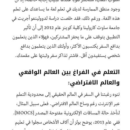
أسلوب اللعب، ستخسر قلوبًا عندما تجيب إجابة خاطئة، إذ أن
وجود منطق الممارسة لديك في تعلم لغة ما يساعدك على تعلم
هذه اللغة. ورغم ذلك، فقد خلصت دراسة لدوولينغو أجريت في
جامعة ساوث كارولينا وكلية كوينز عام 2012 إلى أن تأثير
التطبيق يتوقف على ما يحفز المشتركين، فهؤلاء الذين يتعلمون
بدافع السفر يكتسبون الأكثر، وأولئك الذين يتعلمون بدافع
شخصي يستفيدون أقل. فاشترِ تذاكر سفر وثبتها على مقعدك.
التعلم في الفراغ بين العالم الواقعي
والعالم الافتراضي:
تنوه رغبتنا في السفر في العالم الحقيقي إلى محدودية التعلم
عبر الإنترنت رغم وساع العالم الافتراضي. فعلى سبيل المثال،
لنأخذ حالة المساقات الإلكترونية مفتوحة المصدر [MOOCS].
ففي عام 2013، يوضح بولز أن آلاف الأشخاص سجلوا في تعليم