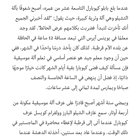
عندما بلغ بابلو كيوبارل التاسعة عشر من عمره، أصبح شغوفًا بآلة
التشيلو وهي آلة وترية كبيرة، حيث يقول: “لقد أخبرني الجميع
أنك تأخرت لتبدأ فضربت بكلامهم عرض الحائط”. لقد وجد
معلمًا في بوينس آيرس التي تبعد مسافة 12 ساعة في الحافلة
عن بلده الأم قرطبة. لذلك كان يأخذ درسًا واحدًا في الشهر، ففي
حين أن وجود معلم جيد هو عنصر أساسي في تعلم آلة موسيقية
فإن مسألة كيف قضى كيوبارا بقية أيام الشهر كانت خيارًا موجهًا
ذاتيًا، إذ فضل أن ينهض في الساعة الخامسة والنصف
صباحًا ويمارس لمدة ثماني إلى عشر ساعات.
وبمضي ستة أشهر أصبح قادرًا على عزف آلة موسيقية مكونة من
أربعة أوتار. سمع عازف الشيلو البارز وولفرام كويسل عزف
كيوبارل عندما أتى إلى قرطبة لإعطاء محاضرة في الماجستير في
ذلك الوقت. وعندما عاد بعد سنتين، أخذته الدهشة عندما