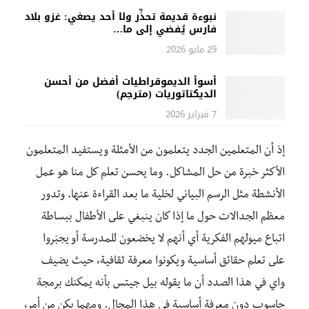
نبوءة قديمة تحذِّر ولا أحد يصغي: غزو بلاد
فارس يُفضي إلى ما…
29 مايو 2026
أسوأ الديموقراطيات أفضل من أحسن
الديكتاتوريات (مترجم)
7 فبراير 2026
إذ أن المتعلمين الجدد يتعلمون من الأمثلة ويستفيد المتعلمون
الأكثر خبرة من حل المشاكل. وما يحسن تعلم كل منا هو عمل
الأنشطة مثل الرسم البياني لخلية ما بعد القراءة عنها. وتدور
معظم الجدالات حول ما إذا كان ينبغي على الأطفال ببساطة
اتباع ميولهم الفكرية أي أنهم لا يخضعون للمدرسة أو يجبَروا
على تعلم حقائق أساسية ويكونوا معرفة ثقافية، حيث يضيف
واي في هذا الصدد أن ما يقوله بيل جيتس بأنه يمكنك برمجة
حاسوب دون معرفة أساسية في هذا المجال. ومهما يكن من أمر،