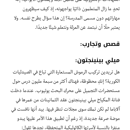
الشهادات الإلكترونية على محمل الجد ويفتحون الأبواب. إنه
تحدٍ ما زال المتعلمون ذاتيًا يواجهونه، إذ كيف سيظهرون
مهاراتهم دون مسمى المدرسة؟ إن هذا سؤال يطرح نفسه. ولا
يعتبر حلًا أن نبتعد عن العزلة ونتعلم شيئًا جديدًا.
قصص وتجارب:
ميلي بينينجتون:
هل تريدين تركيب الرموش المستعارة التي تباع في الصيدليات
الكورية؟ إنكِ محظوظة، فهناك أكثر من سبعة مليون درس حول
مستحضرات التجميل على محرك البحث يوتيوب. عندما دخلت
فنانة المكياج ميلي بينينجتون عقد الثمانينات من عمرها في
آلاباما لم تكن تملك سوى مجلات تنظر فيها. بيد أنها نافست في
موضة صرعة جديدة، إذ رغم أن تطبيق هذا الأمر عليها يبدو
منفرًا بالنسبة لأسرتها الكاثوليكية المتحفظة، نجدها تقول: