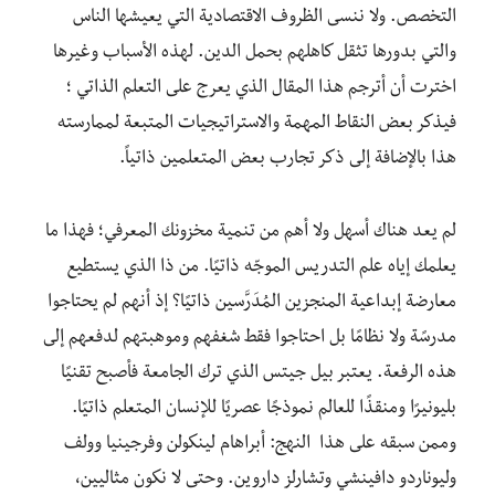
التخصص. ولا ننسى الظروف الاقتصادية التي يعيشها الناس
والتي بدورها تثقل كاهلهم بحمل الدين. لهذه الأسباب وغيرها
اخترت أن أترجم هذا المقال الذي يعرج على التعلم الذاتي ؛
فيذكر بعض النقاط المهمة والاستراتيجيات المتبعة لممارسته
هذا بالإضافة إلى ذكر تجارب بعض المتعلمين ذاتياً.
لم يعد هناك أسهل ولا أهم من تنمية مخزونك المعرفي؛ فهذا ما
يعلمك إياه علم التدريس الموجّه ذاتيًا. من ذا الذي يستطيع
معارضة إبداعية المنجزين المُدَرَّسين ذاتيًا؟ إذ أنهم لم يحتاجوا
مدرسًة ولا نظامًا بل احتاجوا فقط شغفهم وموهبتهم لدفعهم إلى
هذه الرفعة. يعتبر بيل جيتس الذي ترك الجامعة فأصبح تقنيًا
بليونيرًا ومنقذًا للعالم نموذجًا عصريًا للإنسان المتعلم ذاتيًا.
وممن سبقه على هذا النهج: أبراهام لينكولن وفرجينيا وولف
وليوناردو دافينشي وتشارلز داروين. وحتى لا نكون مثاليين،