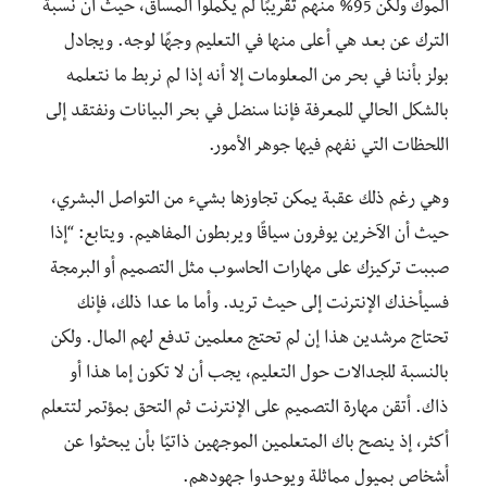
الموك ولكن 95% منهم تقريبًا لم يكملوا المساق، حيث أن نسبة
الترك عن بعد هي أعلى منها في التعليم وجهًا لوجه. ويجادل
بولز بأننا في بحر من المعلومات إلا أنه إذا لم نربط ما نتعلمه
بالشكل الحالي للمعرفة فإننا سنضل في بحر البيانات ونفتقد إلى
اللحظات التي نفهم فيها جوهر الأمور.
وهي رغم ذلك عقبة يمكن تجاوزها بشيء من التواصل البشري،
حيث أن الآخرين يوفرون سياقًا ويربطون المفاهيم. ويتابع: “إذا
صببت تركيزك على مهارات الحاسوب مثل التصميم أو البرمجة
فسيأخذك الإنترنت إلى حيث تريد. وأما ما عدا ذلك، فإنك
تحتاج مرشدين هذا إن لم تحتج معلمين تدفع لهم المال. ولكن
بالنسبة للجدالات حول التعليم، يجب أن لا تكون إما هذا أو
ذاك. أتقن مهارة التصميم على الإنترنت ثم التحق بمؤتمر لتتعلم
أكثر، إذ ينصح باك المتعلمين الموجهين ذاتيًا بأن يبحثوا عن
أشخاص بميول مماثلة ويوحدوا جهودهم.