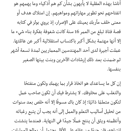
أناسًا بهذه العقلية لا يأبهون بشأن كم هم أذكياء وما يهمهم هو
انفتاحهم نحو تطوير مهاراتهم ومواهبهم. إن امتلاك هدف أو
معنى خلف مآربك يعينك على الإصرار، إذ يروي بولز في كتابه
قصة فتاة تبلغ من العمر 16 سنة كانت شغوفة بفكرة بناء شيء ما
إلا أنها مهتمة بشكل أكبر باكتساب استقلالية أكبر عن عائلتها.
عملت أجيرة لدى أحد المهندسين المعماريين لمدة تسعة أشهر
ثم ضمنت بعد ذلك إرشادات الآخرين وبنت بيتها الصغير
بنفسها.
إن كل ما يساعدك هو اتخاذ قرار بما يهمك وتكون منفتحًا
والتغلب على مخاوفك. لا يشترط فيك أن تكون صاحب عمل
لتكون متعلمًا ذاتيًا؛ إذ كان باك مسوفًا إلا أنه خلص بعد سنوات
من تحليل أساليب التعلم والعمل إلى أنه يجب أن يتبع رغباته
وأنظمته ويثق أن ينتج عملًا جيدًا في النهاية. فعندما يتشتت
انتباهه، فإن جزءًا من عقله على الأقل يحتمل أن يعالج العمليات