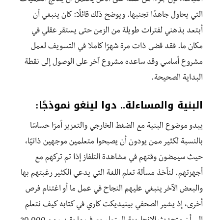
التي يحاول جاهدًا تجنبها. ويوضح ذلك قائلًا: كان ينبغي أن
أبتعد بذهني لفترات طويلة من الزمن حتى يستقر عقلي في
مكان ما. فقد قضى ذات مرة شهرًا كاملا في التسويف لعمل
مشروع أساسي وقد ساعده مشروع آخر على الوصول إلى نقطة
البداية الصحيحة.
البنية والمساءلة.. دوا لينغو نموذجًا:
يبدو موضوع البنية مع الضغط الخارجي والتعزيز أمرًا حساسًا
بالنسبة لكثير ممن يودون أن يصبحوا متعلمين موجهين ذاتيًا،
حيث سيمضون وقتهم في مشاهدة التلفاز إذا تم تركهم مع
أجهزتهم. لنأخذ مسألة تعلم اللغة التي يدعي الكثير رغبتهم بها
والبعض الآخر ينبغي عليهم النجاح في عمل ما أو اغتنام فرص
أخرى، إذ يشير الصحفي بينيديكت كاري في كتابه كيف نتعلم