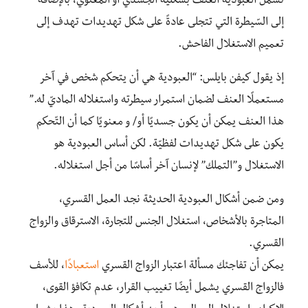
تشمل العبودية العنف بشكلَيه الجسدي أو المعنوي، بالإضافة
إلى السّيطرة التي تتجلى عادةً على شكل تهديدات تهدف إلى
تعميم الاستغلال الفاحش.
إذ يقول كيفن بايلس: “العبودية هي أن يتحكم شخص في آخر
مستعملًا العنف لضمان استمرار سيطرته واستغلاله الماديّ له.”
هذا العنف يمكن أن يكون جسديًا أو/ و معنويًا كما أن التّحكم
يكون على شكل تهديدات لفظيّة. لكن أساس العبودية هو
الاستغلال و’’التملك’’ لإنسان آخر أساسًا من أجل استغلاله.
ومن ضمن أشكال العبودية الحديثة نجد العمل القسري،
المتاجرة بالأشخاص، استغلال الجنس للتجارة، الاسترقاق والزواج
القسري.
يمكن أن تفاجئك مسألة اعتبار الزواج القسري
استعبادًا
، للأسف
فالزواج القسري يشمل أيضًا تغييب القرار، عدم تكافؤ القوى،