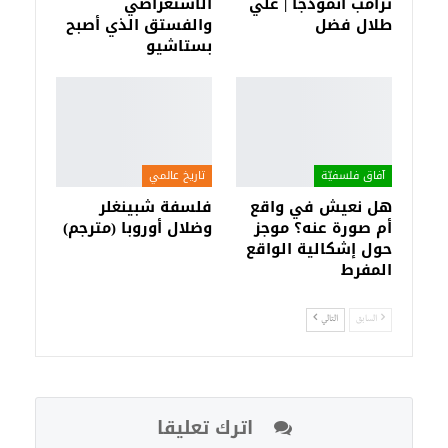
ترامب أنموذجًا | علي
الاستعراضي
طلال فضل
والفستق الذي أصبح
بستاشيو
آفاق فلسفيّة‎
تاريخ عالمي
هل نعيش في واقع
فلسفة شبينغلر
أم صورة عنه؟ موجز
وضلال أوروبا (مترجم)
حول إشكالية الواقع
المفرط
السابق
التالي
اترك تعليقا