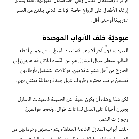
الإكراه واستغلال العمال وهي أحد أشكال العبودية. هذا يشمل
إرغام الأطفال على الزواج خاصة الإناث اللاتي يبلغن من العمر
17ربيعًا أو حتى أقل.
عبوديّة خلف الأبواب الموصدة
للعبودية تجلٍّ آخر ألا وهو الاستعباد المنزلي. في جميع أنحاء
العالم، معظم عمال المنازل هم من النّساء اللاتي قد هاجرن إلى
الخارج من أجل دعم عائلاتهن. فوكالات التشغيل بأوطانهن
تعدهنّ براتب محترم وظروف عمل جيدة وبعائلة تعتني بهم.
لكن هذا يوشك أن يكون بعيدًا عن الحقيقة فمعينات المنازل
يجبرن أحيانًا على العمل لساعات طوال. وتحجز هواتفهنّ
وجوازات السّفر.
خلف أبواب المنازل الخاصة المغلقة، يتم حبسهن وحرمانهن من