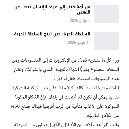
من أوشفيتز إلى غزة: الإنسان يبحث عن
المعنى
6 يوليو 2026
السلطة الحرة: حين تنتج السلطة الحرية
14 يونيو 2026
وراء كلّ ما نشتريه قصّة. من الإلكترونيات إلى المنسوجات ومن
السجاد المصنوع يدويًّا انتهاءً بالقهوة، الشاي والشوكولا. وتضمّ
هذه المنتوجات استعباد طفل أو كهل.
لنأخذ منتوجًا بسيطًا كالشوكولا مثلا؛ ففي حين أنّ كتلة الشوكولا
نفسها يمكن أن تكون قد أنتجت في بلدك، فإنّ الكاكاو المكونة
للشوكولا على الأغلب متأتية من غرب أفريقيا فهناك تصنع 60%
من الكاكاو العالميّة.
وأنت تقرأ هذا، آلاف من الأطفال والكهول يعانون من العبوديّة