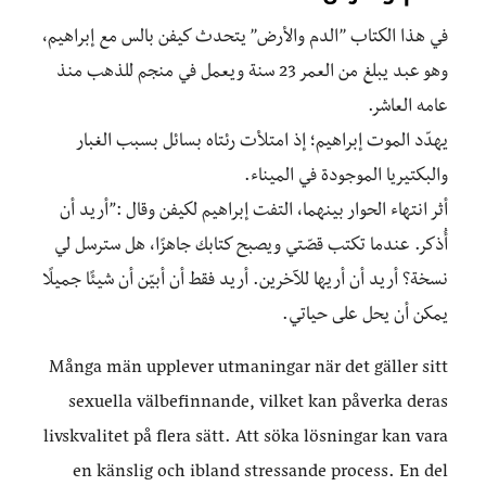
في هذا الكتاب ’’الدم والأرض’’ يتحدث كيفن بالس مع إبراهيم،
وهو عبد يبلغ من العمر 23 سنة ويعمل في منجم للذهب منذ
عامه العاشر.
يهدّد الموت إبراهيم؛ إذ امتلأت رئتاه بسائل بسبب الغبار
والبكتيريا الموجودة في الميناء.
أثر انتهاء الحوار بينهما، التفت إبراهيم لكيفن وقال :”أريد أن
أُذكر. عندما تكتب قصّتي ويصبح كتابك جاهزًا، هل سترسل لي
نسخة؟ أريد أن أريها للآخرين. أريد فقط أن أبيّن أن شيئًا جميلًا
يمكن أن يحل على حياتي.
Många män upplever utmaningar när det gäller sitt
sexuella välbefinnande, vilket kan påverka deras
livskvalitet på flera sätt. Att söka lösningar kan vara
en känslig och ibland stressande process. En del