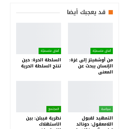
قد يعجبك أيضا
آفاق فلسفيّة‎
آفاق فلسفيّة‎
من أوشفيتز إلى غزة:
السلطة الحرة: حين
الإنسان يبحث عن
تنتج السلطة الحرية
المعنى
سياسة
المجتمع
التمهيد لقبول
نظرية فيبلن: بين
اللامعقول: دونالد
الاستهلاك