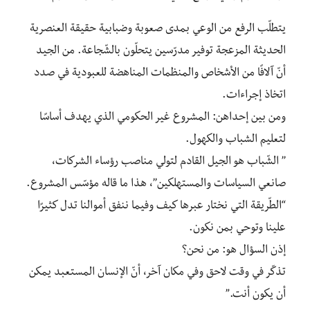
يتطلّب الرفع من الوعي بمدى صعوبة وضبابية حقيقة العنصرية
الحديثة المزعجة توفير مدرّسين يتحلّون بالشّجاعة. من الجيد
أنّ آلافًا من الأشخاص والمنظمات المناهضة للعبودية في صدد
اتخاذ إجراءات.
ومن بين إحداهن: المشروع غير الحكومي الذي يهدف أساسًا
لتعليم الشباب والكهول.
’’ الشّباب هو الجيل القادم لتولي مناصب رؤساء الشركات،
صانعي السياسات والمستهلكين’’، هذا ما قاله مؤسّس المشروع.
“الطّريقة التي نختار عبرها كيف وفيما ننفق أموالنا تدل كثيرًا
علينا وتوحي بمن نكون.
إذن السؤال هو: من نحن؟
تذكّر في وقت لاحق وفي مكان آخر، أنّ الإنسان المستعبد يمكن
أن يكون أنت.”