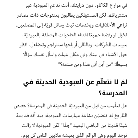
في مزارع الكاكاو. دون درايتك، أنت تدعم العبوديّة عبر
مشترياتك. لكن المستهلكين يطالبون بمنتوجات ذات مصادر
تراعي الأخلاقيات وبخدمات تبث رسائل قويّة إلى المصنّعين.
تخيّل لو رفضنا جميعًا اقتناء الحاجيات المتعلقة بالعبوديّة.
مبيعات الشّركات، وبالتّالي أرباحها ستتراجع وتتضاءل. انظر
حول الأشياء في بيتك وفي مكان عملك واسأل نفسك سؤالًا
بسيطًا: “من أين أتى هذا ومن صنعه؟”
لمَ لا نتعلّم عن العبودية الحديثة في
المدرسة؟
هل تعلّمت من قبل عن العبوديّة الحديثة في المدرسة؟ حصص
التّاريخ قد تتضمّن بشاعة ممارسات العبودية، بيد أنّه قد يعدّ
شيئًا قديمًا من الماضي البعيد “جدًا” لكن العبودية لا زالت
توجد لليوم وهي الواقع الذي يعيشه ملايين الناس كل يوم.