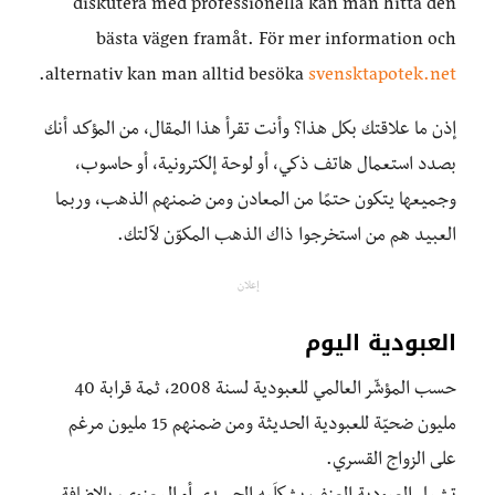
diskutera med professionella kan man hitta den
bästa vägen framåt. För mer information och
.
alternativ kan man alltid besöka
svensktapotek.net
إذن ما علاقتك بكل هذا؟ وأنت تقرأ هذا المقال، من المؤكد أنك
بصدد استعمال هاتف ذكي، أو لوحة إلكترونية، أو حاسوب،
وجميعها يتكون حتمًا من المعادن ومن ضمنهم الذهب، وربما
العبيد هم من استخرجوا ذاك الذهب المكوّن لآلتك.
إعلان
العبودية اليوم
حسب المؤشّر العالمي للعبودية لسنة 2008، ثمة قرابة 40
مليون ضحيّة للعبودية الحديثة ومن ضمنهم 15 مليون مرغم
على الزواج القسري.