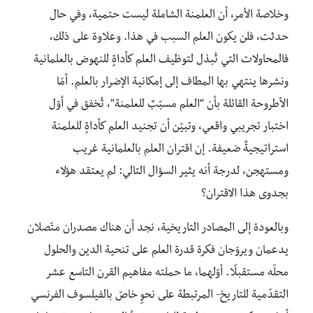
وخلاصة الأمر، أن العلمنة الشاملة ليست حتمية، وفي حال
حدثت، فلن يكون العلم السبب في هذا. وعلاوة على ذلك،
فالمحاولات التي تُبذل لتوظيف العلم كأداةٍ للنهوض بالعلمانية
ونشرها ينتهي بها المطاف إلى إمكانية الإضرار بالعلم. أمّا
الأطروحة القائلة بأن “العلم مسبّبٌ للعلمنة”، تُخفق في أوّل
اختبار تجريبي واقعي، وتبيّن أن تجنيد العلم كأداةٍ للعلمنة
استراتيجيةٌ ضعيفة. إن اقتران العلم بالعلمانية غريب
ومستهجن، لدرجة أنه يثير السؤال التالي: لم يعتقد هؤلاء
بجدوى هذا الاقتران؟
وبالعودة إلى المصادر التاريخية، نجد أن هناك مصدران متّصلان
يدعمان ويروّجان فكرة قدرة العلم على تنحية الدين والحلول
محلّه مستقبلًا. أوّلهما، ما حملته مفاهيم القرن التاسع عشر
التقدّمية للتاريخ- المرتبطة على نحوٍ خاصّ بالفيلسوف الفرنسي