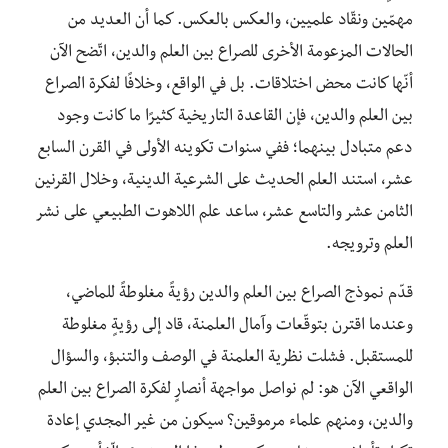
مهمّين ونقّاد علميين، والعكس بالعكس. كما أن العديد من
الحالات المزعومة الأخرى للصراع بين العلم والدين، اتّضح الآن
أنّها كانت محض اختلاقات. بل في الواقع، وخلافًا لفكرة الصراع
بين العلم والدين، فإن القاعدة التاريخية كثيرًا ما كانت وجود
دعم متبادل بينهما؛ ففي سنوات تكوينه الأولى في القرن السابع
عشر، استند العلم الحديث على الشرعية الدينية، وخلال القرنين
الثامن عشر والتاسع عشر، ساعد علم اللاهوت الطبيعي على نشر
العلم وترويجه.
قدّم نموذج الصراع بين العلم والدين رؤيةً مغلوطةً للماضي،
وعندما اقترن بتوقّعات وآمال العلمنة، قاد إلى رؤيةٍ مغلوطة
للمستقبل. فشلت نظرية العلمنة في الوصف والتنبؤ، والسؤال
الواقعي الآن هو: لم نواصل مواجهة أنصارٍ لفكرة الصراع بين العلم
والدين، ومنهم علماء مرموقين؟ سيكون من غير المجدي إعادة