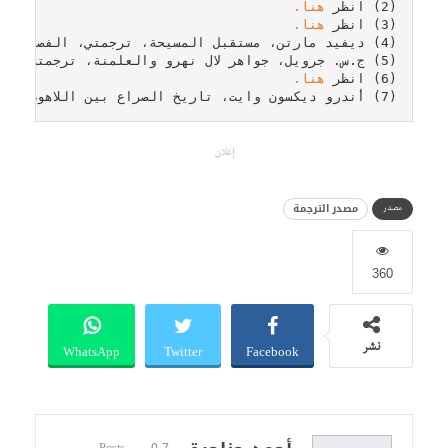
(2) انظر 
هنا.
(3) انظر 
هنا.
(4) ديفيد مارتن، مستقبل المسيحة، ترجمتي، الفصل السابع.
(5) ج.س. جرويل، جواهر لال نهرو والعلمنة، ترجمتي.
(6) انظر 
هنا.
(7) أندرو ديكسون وايت، تاريخ الصراع بين اللاهوت والعلم في العالم المسيحي، ترجمتي، نيويورك، ص9
إعلان
مصدر الترجمة
مصدر
360
WhatsApp
Twitter
Facebook
نشر
0
7 Posts