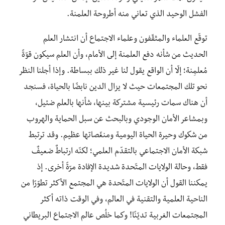
الفشل الوحيد الذي تعاني منه أطروحة العلمنة.
توقّع العلماء والمثقّفون وعلماء الاجتماع أن انتشار العلم
الحديث من شأنه دفع العلمنة إلى الأمام، وأن العلم سيكون قوّةً
مُعلمِنة؛ إلّا أن الواقع يقول لنا غير ذلك ببساطة. وإذا أجلنا النظر
نحو تلك المجتمعات حيث لا يزال الدين نابضًا بالحياة، فسنجد
أن هناك سمات رئيسية مشتركة بينها، شأنها بالعلم ضئيل،
وبمشاعر الأمان الوجودي وبالبحث عن سبل الحماية والهروب
من شكوك وحيرة الحياة اليومية ومنغّصاتها عظيم. وقد ترتبط
شبكة الأمان الاجتماعي بالتقدّم العلمي؛ لكنّه ارتباطٌ ضعيفٌ
فقط، وحالة الولايات المتّحدة شديدة الإفادة مرّةً أخرى. إذ
يمكننا القول أن الولايات المتّحدة هي المجتمع الأكثر تطوّرًا من
الناحية العلمية والتقنية في العالم، وفي الوقت ذاته أكثر
المجتمعات الغربية تديّنًا! وكما خلُص عالم الاجتماع البريطاني