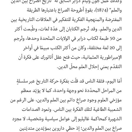
وكذلك عمل جون وليام درابر السابق له “تاريخ الصراع بين الدين
والعلم” (1874)، بقوةٍ أطروحة الصراع باعتبارها الطريقة
المفترضة والمنهجية الفكرية للتفكير في العلاقات التاريخية بين
الدين والعلم. وقد تُرجم الكتابان إلى عدّة لغات، وطُبعت أكثر
من 50 طبعة لكتاب درابر في الولايات المتّحدة وحدها، وتُرجم
إلى 20 لغة مختلفة، وكان من أكثر الكتب مبيعًا في أواخر
الإمبراطورية العثمانية، حيث فتح عقل أتاتورك على فكرة أن
التقدّم يعني إحلال العلم محلّ الدين.
أمّا اليوم، فثقة الناس قد قلّت بفكرة حركة التاريخ عبر سلسلةٍ
من المراحل المحدّدة نحو وجهة واحدة، كما لا يؤيّد معظم
مؤرّخي العلوم وجود صراعٍ دائم بين العلم والدين، على الرغم من
الشعبية الطاغية لتلك الفكرة بين الناس. وتعود الصدامات
الشهيرة كمحاكمة غاليليو إلى عوامل سياسية وشخصية، لا مجرّد
صراعٍ بين العلم والدين؛ إذ حظي داروين بمؤيّدين متديّنين