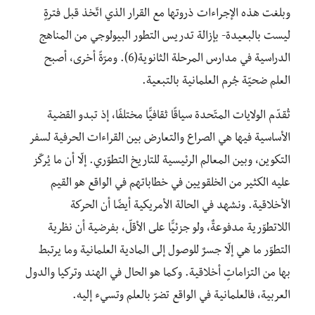
وبلغت هذه الإجراءات ذروتها مع القرار الذي اتّخذ قبل فترةٍ
ليست بالبعيدة- بإزالة تدريس التطور البيولوجي من المناهج
الدراسية في مدارس المرحلة الثانوية(6). ومرّةً أخرى، أصبح
العلم ضحيّة جُرم العلمانية بالتبعية.
تُقدّم الولايات المتّحدة سياقًا ثقافيًّا مختلفًا، إذ تبدو القضية
الأساسية فيها هي الصراع والتعارض بين القراءات الحرفية لسفر
التكوين، وبين المعالم الرئيسية للتاريخ التطوّري. إلّا أن ما يُركّز
عليه الكثير من الخلقويين في خطاباتهم في الواقع هو القيم
الأخلاقية. ونشهد في الحالة الأمريكية أيضًا أن الحركة
اللاتطوّرية مدفوعةٌ، ولو جزئيًّا على الأقلّ، بفرضية أن نظرية
التطوّر ما هي إلّا جسرٌ للوصول إلى المادية العلمانية وما يرتبط
بها من التزاماتٍ أخلاقية. وكما هو الحال في الهند وتركيا والدول
العربية، فالعلمانية في الواقع تضرّ بالعلم وتسيء إليه.