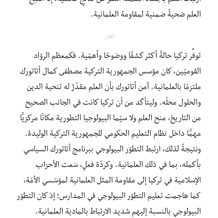
العلم ضحيةً ضمنية لمقاومة العلمانية.
إعلان
توفِّر تركيا حالةً أكثر كشفًا ووضوحًا وأهمّية. فكمعظم الروّاد
القوميّين، كان مؤسس الجمهورية التركية مصطفى كمال أتاتورك
ملتزمًا بالعلمانية. آمن أتاتورك بأن العلم مقدّرٌ له تنحية الدين
والحلول محلّه. وليتأكّد من أن تركيا كانت في الجانب الصحيح
من التاريخ، منح العلم ولا سيّما البيولوجيا التطورية مكانًا مركزيًّا
مهمًّا داخل نظام التعليم الحكومي للجمهورية التركية الوليدة.
ونتيجةً لذلك، ارتبط التطوّر البيولوجي ببرنامج أتاتورك السياسي
بأكمله، بما في ذلك العلمانية. وكردّة فعلٍ، سَعت الأحزاب
الإسلامية في تركيا إلى مقاومة المثل العلمانية لمؤسّسي الأمّة،
كما هاجمت تعليم التطوّر البيولوجي في المدارس؛ إذ كان التطوّر
البيولوجي بالنسبة إليهم شديد الارتباط بالمادية العلمانية.