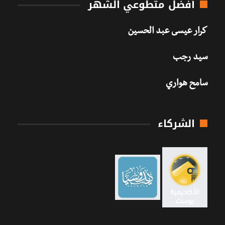
أفضل متطوعي الشهر
كرار عيسى عبد الحسين
سيد رجب
سامح هواري
الشركاء