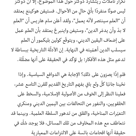
تكرار تأملات ريتشارد دوكنز حول هذا الموضوع، إلّا أن دوكنز
ليس صوتًا منفردًا بأيّ حالٍ من الأحوال. فستيفن هوكينغ يعتقد
أن “العلم سينتصر لأنّه يعمل”، ولقد أعلن سام هاريس أن “العلم
لا بدّ وأن يدمّر الدين”، وستيفن واينبرغ يعتقد بأن العلم عمل
على إضعاف اليقين الديني، ويتوقّع كولين بليكمور أن العلم
سيسلب الدين أهمّيته في النهاية. إن الأدلّة التاريخية ببساطة لا
تدعم مثل هذه الأفكار؛ بل تؤكّد في الحقيقة على أنها مضلّلة.
فلم إذًا يصرّون على ذلك؟ الإجابة هي الدوافع السياسية. وإذا
نحّينا جانبًا كلّ ولع باقٍ بفهم التاريخ القديم للقرن التاسع عشر،
فعلينا النظر إلى الخوف من الأصولية الإسلامية، والسخط على
الخلقويين، والنفور من التحالفات بين اليمين الديني ومنكري
التغيّرات المناخية، والقلق من تدهور السلطة العلمية. وبينما قد
نتعاطف مع هذه المخاوف من تلك المسائل، فلا يوجد شكّ في
حقيقة أنها اقحامات بائسة على الالتزامات المعيارية