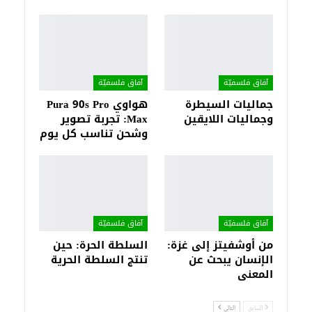
آفاق فلسفيّة‎
آفاق فلسفيّة‎
جماليات السيطرة
هواوي Pura 90s Pro
وجماليات اللايقين
Max: تجربة تصوير
وشحن تناسب كل يوم
آفاق فلسفيّة‎
آفاق فلسفيّة‎
من أوشفيتز إلى غزة:
السلطة الحرة: حين
الإنسان يبحث عن
تنتج السلطة الحرية
المعنى
السابق
التالي