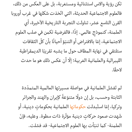
تكن رؤية والاس استثنائية ومستغربة، بل على العكس من ذلك،
فالعلوم الاجتماعية الحديثة، التي اتّخذت شكلها في غرب أوروبا
القرن التاسع عشر، تناولت التجربة التاريخية الأخيرة، أي
العلمنة، كنموذجٍ عالمي. إذًا، فالفرضية تكمن في صلب العلوم
الاجتماعية، إمّا بالافتراض أو التنبّؤ أحيانًا بأن كلّ الثقافات
ستلتقي في نهاية المطاف حول ما يشبه تقريبًا الديمقراطية
الليبرالية والعلمانية الغربية؛ إلّا أن عكس ذلك هو ما حدث
لاحقًا.
لم تَفشل العلمانية في مواصلة مسيرتها العالمية المتمدّدة
الثابتة وحسب، بل إن دولًا متنوّعةً كإيران والهند والجزائر
وتركيا، إمّا استُبدلت
حكوماتها
العلمانية بحكوماتٍ دينية، أو
شَهدت صعود حركاتٍ دينية مؤثّرة ذات سطوة. وعليه، فإنّ
العلمنة- كما تنبّأت بها العلوم الاجتماعية- قد فشلت.