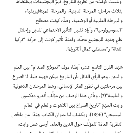
أوغست كونت- من نظريةٍ للتاريخ، تمرُّ المجتمعات بمقتضاها
بثلاث مراحل: المرحلة الدينية، والمرحلة الميتافيزيقية،
والمرحلة العلمية أو الوضعية. وصكّ كونت مصطلح
“السوسيولوجيا”، وأراد تقليل التأثير الاجتماعي للدين وإحلال
علمٍ جديد للمجتمع محلّه. وامتدّ تأثير كونت إلى حركة “تركيا
الفتاة” و”مصطفى كمال أتاتورك”.
شهد القرن التاسع عشر، أيضًا، مولد “نموذج الصدام” بين العلم
والدين. وهو الرأي القائل بأن التاريخ يمكن فهمه طبقًا لـ”الصراع
بين مرحلتين في تطور الفكر الإنساني، وهما المرحلتان اللاهوتية
والعلمية”(7). ويأتي هذا الوصف من مؤلَّف أندرو ديكسون
وايت المهمّ “تاريخ الصراع بين اللاهوت والعلم في العالم
المسيحي” (1896)، ويكشف لنا عنوان الكتاب جيّدًا عن ملخّص
النظرية العامّة للمؤلِّف حول الدين والعلم. أرسى عمل وايت،