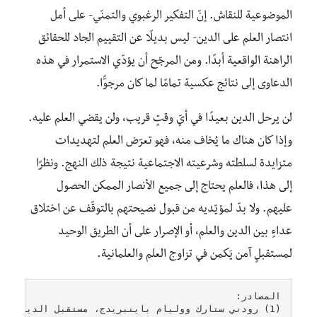
الموضوعية للنقاش. إنّ التفكير الرغبوي والتمنّي- على أمل
انتصار العلم على الدين- ليس بديلًا عن التقييم الجاد للحقائق
الراهنة الواقعية أبدًا. ومن المرجّح أن يؤدّي الاستمرار في هذه
الدعاوى إلى نتائج عكسية تمامًا لما كان مرجوًّا.
لن يرحل الدين بعيدًا في أيّ وقتٍ قريب، ولن يقضي العلم عليه.
وإذا كان هناك ما يُخاف منه، فهو تعرّض العلم لتهديدات
متزايدة لسلطته وشرعيته الاجتماعية نتيجة ذلك النهج. ونظرًا
إلى هذا، فالعلم يحتاج إلى جميع الأنصار الممكن الحصول
عليهم. ولا بدّ لمؤيّديه من قبول نصيحتهم بالتوقّف عن اختلاق
عداءٍ بين الدين والعلم، أو الإصرار على أن الطريق الوحيد
لمستقبلٍ آمن يَكمن في تزاوج العلم والعلمانية.
المصادر:

(1) رودني ستارك ووليام باينبريدج، مستقبل الدين، ترجمتي، جامعة كاليفورنيا، 1985م، ص430.
