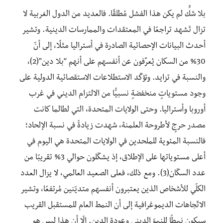
بلا شكٍّ لم يكن هذا الفشل مُطلقًا. فالعديد من الدول الغربية لا
تزال تَشهد تراجعًا في المعتقدات والممارسات الدينية. وتشير
أحدث البيانات الإحصائية الصادرة في أستراليا مثلًا، إلى أنّ
30% من السكان يُعرِّفون عن أنفسهم على أنهم “بلا دين”(2)،
والنسبة في تزايد. وتؤكّد الاستطلاعات الاستقصائية الدولية على
وجود مستوياتٍ منخفضةٍ نسبيًّا من الالتزام الديني في غرب
أوروبا وأستراليا. وحتى الولايات المتحدة، التي لطالما كانت
مصدر حرجٍ لأطروحة العلمنة، شهدت زيادةً في نسبة الإلحاد؛
فالنسبة المئوية للملحدين في الولايات المتحدة هي اليوم في
أعلى مستوياتها على الإطلاق، إذ يشكّلون حوالي 3% تقريبًا من
عدد السكّان(3). ومع ذلك، فعلى الصعيد العالمي، لا يزال العدد
الكلّي للأشخاص الذين يعتبرون أنفسهم متديّنين مُرتفعًا، وتشير
الاتّجاهات الديموغرافية إلى أن النمط العام للمستقبل القريب
سيكون نمطًا للنموّ الديني وعودة الدين. إلّا أن هذا ليس هو