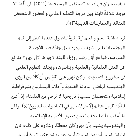
ديفيد مارتن في كتابه “مستقبل المسيحية” (2011) إلى أنّه: “لا
توجد علاقةٌ ثابتة بين درجة التقدّم العلمي والحضور المنخفض
للعقائد والممارسات الدينية”(4).
تزداد قصّة العلم والعلمانية إثارةً للفضول عندما ننظر إلى تلك
المجتمعات التي شهدت ردود فعل جادّة ضد الأجندة
العلمانية. فها هو أوّل رئيس وزراءٍ للهند «جواهر لال نهرو» يدافع
عن المُثل العلمانية والعلمية ويناصرها، ويجنّد التعليم العلمي
في مشروع التحديث. وكان نهرو على ثقةٍ من أن كلًّا من الرؤى
الهندوسية لماضي الديانة الفيدية وأحلام المسلمين بثيوقراطية
إسلامية ستخضعان لمسيرةٍ تاريخية لا ترحم من العلمنة، إذ أعلن
قائلًا: “ليس هناك إلّا حركة سيرٍ في اتجاه واحد للتاريخ”(5). ولكن
ما أعقب ذلك التحديث من صعودٍ للأصولية الإسلامية
والهندوسية يشهد بأن نهرو كان مُخطئًا. وعلاوة على ذلك، فإن
ارتباط العلم بأجندة العلمنة أسفرَ عن نتائجٍ عكسية، إذ أصبح