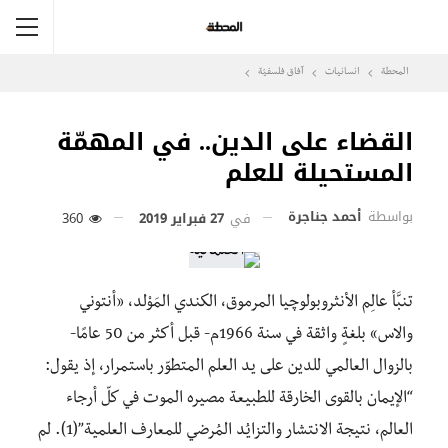
المحطة
انسانيات
آفاق فلسفيّة‎
القضاء على الدين.. في المهمّة
المستحيلة للعلم
بواسطة
أحمد جناجرة
في
27 فبراير 2019
360
تنبَّأ عالِم الأنثروبولوچيا المرموق، الكندي المَوْلِد، «أنتوني
والاس» بلغةٍ واثقة في سنة 1966م- قبل أكثر من 50 عامًا-
بالزوال العالمي للدين على يد العلم المتطوّر باستمرار، إذ يقول:
“الإيمان بالقوى الخارقة للطبيعة مصيره الموت في كلّ أرجاء
العالم، نتيجة الانتشار والتزايُد المُرضي للمعارف العلمية”(1). لم