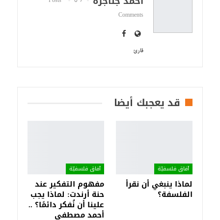
أحمد جناجرة
Comments
قارئ
قد يعجبك أيضا
آفاق فلسفيّة‎
آفاق فلسفيّة‎
لماذا ينبغي أن نقرأ
مفهوم التفكير عند
الفلسفة؟
حنة أرندت: لماذا يجب
علينا أن نُفكر دائمًا؟ ..
أحمد مصطفى