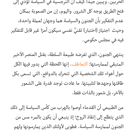
الحربين. ويبين جيدًا كيف أن النرجسية في السياسة تؤدي إلى
فتح الطريق بوجه كل الشرور. واليوم، إن من الصعوبة بمكان
عدم التفكير بأن الجنون والسياسة هما وجهان لعملة واحدة،
وحيث اجتياز (اختبار) تقنيٍّ نفسي سيكون أمرًا غير قابل للتفكير
فيه في مجلس حكومي.
ينتهي الجنون، الذي تفرضه طبيعة السلطة، بقتل العنصر الأخير
المتبقي لممارستها:
التعاطف
. إنها اللحظة التي يدور فيها الكل
حول أهواء تلك الشخصية التي تتحرك بالدوافع، التي تسعى بكل
طاقتها وجهدها لتلبيتها. ما عادت توجد قدرة على الشعور
بالآخر، بل شعور بالذات فقط.
من الطبيعي أن القدماء أوصوا بالهرب من كأس السياسة إلى ذلك
الذي يتطلع إلى إنقاذ الروح؛ إذ ينبغي أن يكون بالمرء مس من
الجنون لممارسة السياسة. فطوبى لأولئك الذين يمارسونها ولهم