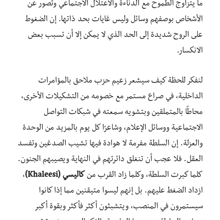
ما يتزاوج الطموح مع الدناءة والاعتلال الاجتماعي وتصور عن
الأشخاص بوصفهم وسائل وليس غايات بحد ذاتها. إن الضغوط
على الروح شديدة إلى الحد الذي لا يمكن إلا أن تسبب بعض
الانكسار.
لنفكر للحظة كيف سيشعر زعيم حزب ملاحق بالمؤامرات
الداخلية، في صراع مستمر مع خصومه من التشكيلات الأخرى،
محاطًا بالمتملقين وبتشويه سمعته في شبكات التواصل
الاجتماعية ووسائل الإعلام، وشاعرًا كل يوم بالمزيد من الوحدة
والعزلة. إن السلطة مفرمة لا هوادة فيها تشيب الصدغين وتفسد
العقل. فلا عجب أن تنغلق دائرتهم في النهاية ويصيبهم الجنون.
كلما كبرت السلطة، وكلما زاد القرب من
كاليسي
(Khaleesi)
،
ازداد الضغط عليهم. بل إنهم ليسوا متيقنين مما إذا كانوا
سيستمرون في المنصب، ويتشبثون أكثر فأكثر وبقوة أكبر