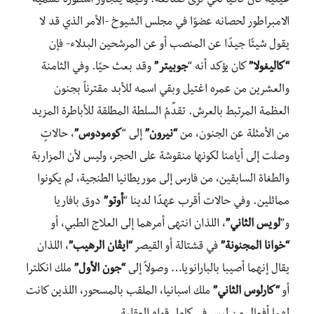
عينيه كان كافيًا لكي تُرَى صنائعه. وفيما يتجاوز أسطورة تسمية
الامبراطور لحصانه عضوًا في مجلس الشيوخ -الأمر الذي قد لا
يقول شيئًا جيدًا عن المنصب أو عن المرشحين البدلاء- فإن
“كاليغولا”
كان يؤكد أنه “
جوبيتر”
وقد بعث حيًا. وفي الثامنة
والعشرين من عمره اغتيل وبقي اسمه للأبد مقترناً بجنون
العظمة المرتبط بالعرش. تقدِّمُ السلطة المطلقة للأباطرة المزيد
من الأمثلة عن الجنون، من
“نيرون”
إلى “
كومودوس”
، حالاتٍ
وصلت إلى أيامنا لكونها منقوشة على الحجر، وليس لأن المزاربة
والطغاة السابقين، من فارس إلى موريطانيا الطنجية، لم يكونوا
مماثلين. وفي حالات أقرب عهدًا لدينا “
أوتو”
دوق بافاريا
و”
لويس الثاني”
، اللذان انتهى أمرهما إلى العلاج الطبي، أو
“خوانا المجنونة”
في قشتالة أو القيصر
“ايڤان الرهيب”
، اللذان
يقال إنهما أصيبا بالبارانويا… وصولاً إلى
“جون الأول”
ملك انكلترا
أو
“كارلوس الثاني”
ملك اسبانيا، الملقب بالمسحور، اللذين كانت