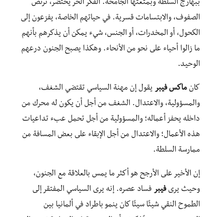
ببهارج السلطة وبمتعتها الجامحة. الفكر الحر يحتضر، ترتص
الصفوف، والابتسامات قسرية. في حياتهم الخاصة، يفزعون إلى
الكحول، أو المخدرات، أو الجنس، شيء يمكن أن يذكرهم بأنهم
ما زالوا أحياء على نحو من الأنحاء. وهكذا يصبح الجنون درعهم
الوحيد.
كان
ماكس فيبر
يقول إن مهنة السياسي تقتضي الشغف،
والمسؤولية، والاعتدال. الشغف من أجل أن يكون له محرك من
داخله يحفز أعماله؛ والمسؤولية من أجل تحمل عبء تداعيات
هذه الأعمال؛ والاعتدال من أجل الإبقاء على بعض المسافة من
ممارسة السلطة.
إن الأخير على الأرجح هو أكثر ما يمس بالعلاقة مع الجنون،
وحيث يرى
فيبر
فساد عصره. إنه يرى السياسي المفتقر إلى
الطموح النقي شيئًا سيئًا كان ينمو باطراد في ألمانيا بين