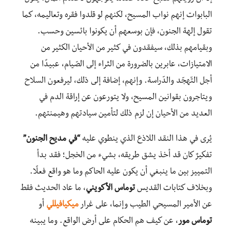
البابوات إنهم نواب المسيح، لكنهم لو قلدوا فقره وتعاليمه، كما
تقول إلهة الجنون، فإن بوسعهم أن يكونوا بائسين وحسب.
وبقيامهم بذلك، سيفقدون في كثير من الأحيان الكثير من
الامتيازات، عابرين بالضرورة من الثراء إلى الصّيام، عبيدًا من
أجل التّهجّد والدّراسة. وإنهم، إضافة إلى ذلك، ليرفعون السلاح
ويتاجرون بقوانين المسيح، ولا يتورعون عن إراقة الدم في
العديد من الأحيان إن لزم ذلك لتأمين سيادتهم وهيمنتهم.
يُرى في هذا النقد اللاذع الذي ينطوي عليه
“في مديح الجنون”
تفكيرٌ كان قد أخذ يشق طريقه، بشيء من الخجل؛ فقد بدأ
التمييز بين ما ينبغي أن يكون عليه الحاكم وما هو واقع فعلًا.
وبخلاف كتابات القديس
توماس الأكويني
، ما عاد الحديث فقط
عن الأمير المسيحي الطيب وإنما، على غرار
ميكيافيللي
أو
توماس مور
، عن كيف هم الحكام على أرض الواقع. وما يبينه