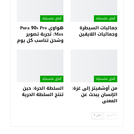
آفاق فلسفيّة‎
آفاق فلسفيّة‎
جماليات السيطرة
هواوي Pura 90s Pro
وجماليات اللايقين
Max: تجربة تصوير
وشحن تناسب كل يوم
آفاق فلسفيّة‎
آفاق فلسفيّة‎
من أوشفيتز إلى غزة:
السلطة الحرة: حين
الإنسان يبحث عن
تنتج السلطة الحرية
المعنى
السابق
التالي