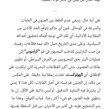
لهما أفعال من ليس في كامل قواه العقلية.
إعلان
علي أية حال، ينبغي عدم الخلط بين الجنون في الغايات
والسرعة في الوسائل. فمن أي حاكم يُتَوَقَّع الحد الأدنى من
العقلانية الأداتية، أي تلك التي توجه أفعاله لتحقيق أهدافه
السياسية. وعلى مدى التاريخ حمل ذلك معه فظاعات رهيبة،
من صب البارثيين للذهب المصهور في فم
“كراسوس”
إلى
عمليات البتر بحق المحرومين من العرش البيزنطي، أو تطهير
عائلات الخصوم. حتى أكبر الفظاعات البشرية التي ارتكبت على
الإطلاق، أي
الهولوكست
، نفذت بعقلانية دقيقة. على العكس
من ذلك، إن الجنون هو فساد في أصل الغايات، لكن هذا لا يعني
أن يشترط فيه التنفيذ التدقيق. أو ليس دائمًا على الأقل. إن ما
ينطوي عليه الجنون هو شيء أكثر رعبًا: غياب التوقع. وهذا ما
يتم التشجيع عليه، في كثير من الأحيان، من قبل السلطة نفسها،