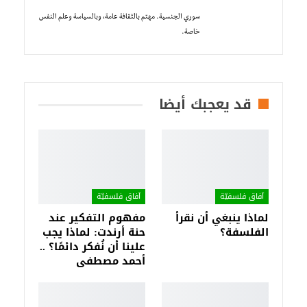
سوري الجنسية. مهتم بالثقافة عامة، وبالسياسة وعلم النفس
خاصة.
قد يعجبك أيضا
آفاق فلسفيّة‎
آفاق فلسفيّة‎
لماذا ينبغي أن نقرأ
مفهوم التفكير عند
الفلسفة؟
حنة أرندت: لماذا يجب
علينا أن نُفكر دائمًا؟ ..
أحمد مصطفى