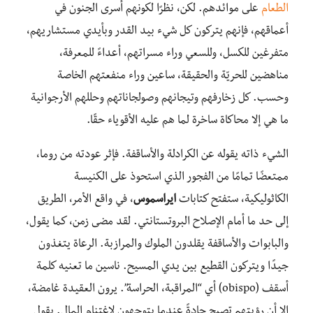
الطعام
على موائدهم. لكن، نظرًا لكونهم أسرى الجنون في
أعماقهم، فإنهم يتركون كل شيء بيد القدر وبأيدي مستشاريهم،
متفرغين للكسل، وللسعي وراء مسراتهم، أعداءً للمعرفة،
مناهضين للحريّة والحقيقة، ساعين وراء منفعتهم الخاصة
وحسب. كل زخارفهم وتيجانهم وصولجاناتهم وحللهم الأرجوانية
ما هي إلا محاكاة ساخرة لما هم عليه الأقوياء حقًا.
الشيء ذاته يقوله عن الكرادلة والأساقفة. فإثر عودته من روما،
ممتعضًا تمامًا من الفجور الذي استحوذ على الكنيسة
الكاثوليكية، ستفتح كتابات
ايراسموس
، في واقع الأمر، الطريق
إلى حد ما أمام الإصلاح البروتستانتي. لقد مضى زمن، كما يقول،
والبابوات والأساقفة يقلدون الملوك والمرازبة. الرعاة يتغذون
جيدًا ويتركون القطيع بين يدي المسيح. ناسين ما تعنيه كلمة
أسقف (obispo) أي “المراقبة، الحراسة”. يرون العقيدة غامضة،
إلا أن رؤيتهم تصبح حادةً عندما يتوجهون لاغتنام المال. يقول