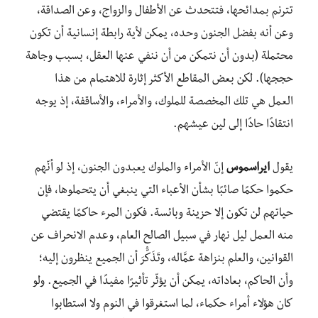
تترنم بمدائحها، فتتحدث عن الأطفال والزواج، وعن الصداقة،
وعن أنه بفضل الجنون وحده، يمكن لأية رابطة إنسانية أن تكون
محتملة (بدون أن نتمكن من أن ننفي عنها العقل، بسبب وجاهة
حججها). لكن بعض المقاطع الأكثر إثارة للاهتمام من هذا
العمل هي تلك المخصصة للملوك، والأمراء، والأساقفة، إذ يوجه
انتقادًا حادًا إلى لين عيشهم.
يقول
ايراسموس
إنّ الأمراء والملوك يعبدون الجنون، إذ لو أنّهم
حكموا حكمًا صائبًا بشأن الأعباء التي ينبغي أن يتحملوها، فإن
حياتهم لن تكون إلا حزينة وبائسة. فكون المرء حاكمًا يقتضي
منه العمل ليل نهار في سبيل الصالح العام، وعدم الانحراف عن
القوانين، والعلم بنزاهة عمَّاله، وتَذَكُّرَ أن الجميع ينظرون إليه؛
وأن الحاكم، بعاداته، يمكن أن يؤثّر تأثيرًا مفيدًا في الجميع. ولو
كان هؤلاء أمراء حكماء، لما استغرقوا في النوم ولا استطابوا