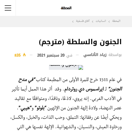
المحطة
انسانيات
آفاق فلسفيّة‎
الجنون والسلطة (مترجم)
بواسطة
زياد الأتاسي
في
20 سبتمبر 2021
835
في عام 1511 خرج للمرة الأولى من المطبعة كتاب
“في مدح
الجنون”
لـ
ايراسموس دي روتردام
. وقد أثر هذا العمل أيما تأثير
في الأدب الغربي. إنه يروي، لاذعًا، وناقدًا، ومتوافقًا مع تقاليد
عصر النهضة، ولادةَ إلهة الجنون من الإلهين
“بلوتو”
و
“هيبي”
.
ويحكي أيضًا عن رفقائها: التملق، وحب الذات، والخبل، والكسل،
ورخاوة العيش، والنسيان، والشهوانية. الإلهة نفسها هي التي