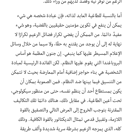
الرغم من توفر نية وقصد لديهم من وراء ذلك.
أما بالنسبة للطاغية العابد لذاته، فإن عبادة شخصه هي شيء
يمكن أن ينفع في تكوين مؤمنين حقيقيين بالقضية، وهو شيء
مفيدٌ دائمًا. من الممكن أن يفضي تكرار فضائل الزعيم تكرارًا لا
نهاية له إلى أن يوجد من يقتنع به حقًا، ولا سيما من خلال وسائل
الإعلام المسيطر عليها كما ينبغي. إن جنون العظمة هو أساس
البروباغندا التي يقوم عليها النظام. لكن الفائدة الرئيسية لعبادة
الشخصية هي بناء حواجز إضافية أمام المعارضة بحيث لا تتمكن
من التنسيق فيما بينها ضد النظام. فمن الصعوبة بمكان أن
يكون بمستطاع أحد أن ينظم نفسه، حتى من منظور سيكولوجي،
تحت أعين الطاغية. في مقابل ذلك، هنالك دائمًا تلك التكاليف
المقترنة بتوجب الخروج إلى العرض التالي والتصفيق بالقوة
اللازمة، وتقبيل قدمي تمثال الديكتاتور بالقوة الكافية. وذلك
كله، الذي يمزجه الزعيم بشرطة سرية شديدة وألف طريقة