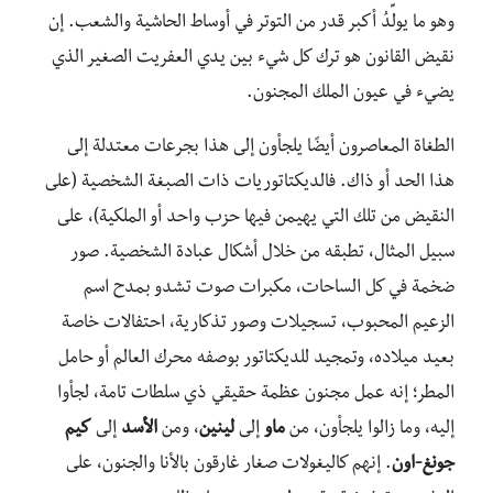
وهو ما يولِّدُ أكبر قدر من التوتر في أوساط الحاشية والشعب. إن
نقيض القانون هو ترك كل شيء بين يدي العفريت الصغير الذي
يضيء في عيون الملك المجنون.
الطغاة المعاصرون أيضًا يلجأون إلى هذا بجرعات معتدلة إلى
هذا الحد أو ذاك. فالديكتاتوريات ذات الصبغة الشخصية (على
النقيض من تلك التي يهيمن فيها حزب واحد أو الملكية)، على
سبيل المثال، تطبقه من خلال أشكال عبادة الشخصية. صور
ضخمة في كل الساحات، مكبرات صوت تشدو بمدح اسم
الزعيم المحبوب، تسجيلات وصور تذكارية، احتفالات خاصة
بعيد ميلاده، وتمجيد للديكتاتور بوصفه محرك العالم أو حامل
المطر؛ إنه عمل مجنون عظمة حقيقي ذي سلطات تامة، لجأوا
إليه، وما زالوا يلجأون، من
ماو
إلى
لينين
، ومن
الأسد
إلى
كيم
جونغ-اون
. إنهم كاليغولات صغار غارقون بالأنا والجنون، على