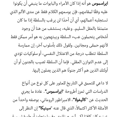
ايراسموس
هو أنه إذا كان الأمراء والبابوات ما ينبغي أن يكونوا
عليه وفقًا لمقامهم، فإن بوسعهم الكلام فقط عن مدى الألم الذي
تستجلبه أعمالهم، أي أن أحدًا لن يرغب بالسلطة إذا ما كان
متمتعًا بالعقل السليم. وعليه، يستشف من هنا أن وجود
أشخاص يتحملون عبء السلطة ويبتهجون به هو أمر ممكن فقط
لأنهم حمقى ومجانين. ولقول ذلك بأسلوب آخر، إن ممارسة
السلطة تتطلب درجة من الاعتلال النفسي، أو سلوكيات تؤدي
إلى عدم التوازن العقلي. فإما أن السلطة تصيب بالجنون أو أن
أولئك الذين هم أكثر جنونًا هم الذين يصلون إليها.
لا داعي للتعمق في التاريخ للعثور على كل نوع من أنواع
الدراسات التي تعزز أطروحة “
ايراسموس”
. عادة ما يجري
الحديث عن “
كاليغولا”
، الامبراطور الروماني، بوصفه واحداً من
الأمثلة الأكثر اكتمالاً، الذي قال عنه “
سينيكا”
إن النظر إلى