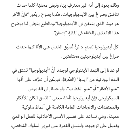
وذلك يعود إلى أنه غير معترفٍ بها، وتبقى مخفيّة كلما حدث
تنافسٌ وصراعٌ بين الأيديولوجيات، فكما يصرّح ريكور “فإنَّ الآخر
هو دومًا الذي يتعفن في الأيديولوجيا”،وبالطبع يتجلى لنا بوضوح
هذا الانغلاق والخفاء في لفظةِ “يتعفن”.
كلّ أيديولوجيا تصنع دائرةً تُضيِّق الخناق على الأنا كلما حدث
صراعٌ بين أيديلوجيتين مختلفتين.
لو عدنا إلى البُعد الأيتنولوجي لوجدنا أنَّ “أيديولوجيا” تُشتق في
اللغة اليونانية من “ايديا” (الفكرة)، فيمكن أن تعرَّف على أنّها
“علم الأفكار” أو “علم الخطاب”، ولو عدنا إلى القاموس
السيكولوجي فإنّ أيديولوجيا تأخذ معنى “النّسق الكليّ للأفكار
والمعتقدات والاتجاهات العامة الكامنة في أنماط سلوكية
معينة، وهي تساعد على تفسير الأسس الأخلاقية للفعل الواقعيّ
وتعمل على توجيهه، وللنسق القدرة على تبرير السلوك الشخصي،