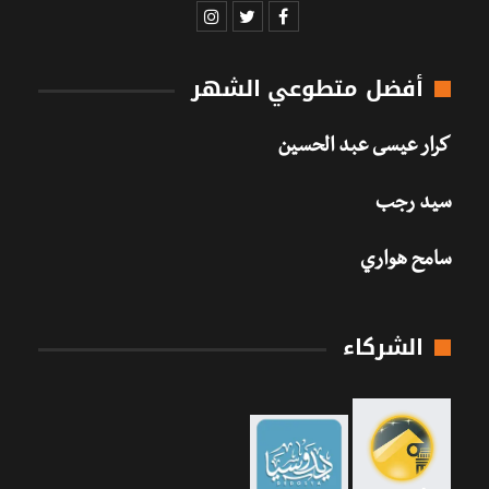
أفضل متطوعي الشهر
كرار عيسى عبد الحسين
سيد رجب
سامح هواري
الشركاء