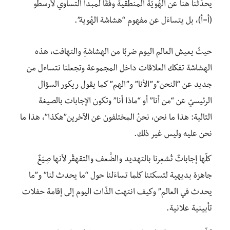
يحدّثنا هنا عن الهُويّة المنطقية وفقًا لمبدأ التساوي لأرسطو
(أ=أ)، بل يتساءَل عن مفهوم “هشاشة الهُوية”.
حيثُ يعيش العالم اليوم ضربًا من الهشاشةِ والتهافت، هذه
الهشاشة تفكك العلاقات داخل المجموعة وتجعلنا نتساءل من
جديد عن “النحن”و”الأنا” و”الهم” كما يقول ريكور السؤال
الرئيسيّ عن “من أنا” أو “ماذا أنا” وتكون الإجابات بالصيغة
التالية: هذا ما نحن، نحنُ المختلفون عن الآخرين”هكذا”، هذا ما
نحن عليه وليس غير ذلك.
كلّها إجاباتٌ تُشعِرنا بالتهديد والضَّعف والتقهقُر لأنها صِيَغٌ
جاهزة بديهية لتسكتنا كلما تساءَلنا حول “ما يحدث لنا” و”ما
يحدث في العالم” وكيف انتهت الذّات اليوم إلى إقامة حفلات
تأبينية علانية.