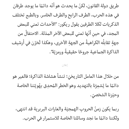
طريق دولة القانون، لكنّ ما يحدث هو أنّه دائمًا ما يوجد طرفان
في هذه الحرب، الطرف الرابح والطرف الخاسر. وبالطبع تختلف
الذكريات لكلا الطرفين يقول ريكور: “الأحداث تعني للبعض
المجد، في حينِ أنّها تعني للبعض الآخر المذلة. الاحتفالُ من
جهةٍ تقابلُه الكراهيةُ من الجهةِ الأخرى، وهكذا تُخزّن في أرشيف
الذاكرة الجماعية جروحًا حقيقيةً ورمزيّة”.
إعلان
من خلال هذا العامل التاريخيّ؛ تنشأ هشاشة الذاكرة؛ فالغير هو
دائمًا ما يُشعِرُنا بالتهديد وهو الخطر المُحدِق بهُويّتنا الخاصة
وحيّزنا الشخصيّ.
ربما يكون زمنُ الحروبِ الهمجيّة والغارات البربرية قد انتهى،
ولكننا دائمًا ما نجد وسائلنا الخاصة للاستمرار في الحرب.