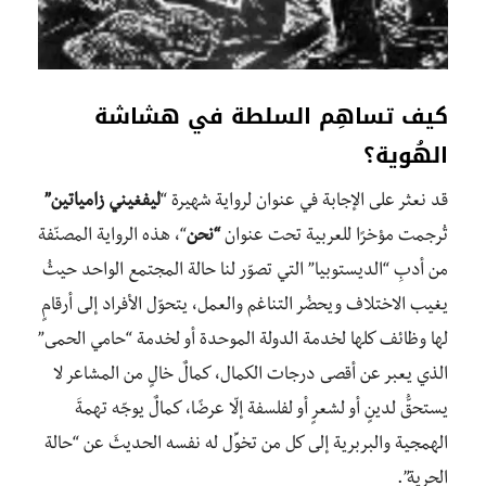
كيف تساهِم السلطة في هشاشة
الهُوية؟
قد نعثر على الإجابة في عنوان لرواية شهيرة “
ليفغيني
زامياتين”
تُرجمت مؤخرًا للعربية تحت عنوان
“نحن
“، هذه الرواية المصنّفة
من أدبِ “الديستوبيا” التي تصوّر لنا حالة المجتمع الواحد حيثُ
يغيب الاختلاف ويحضُر التناغم والعمل، يتحوّل الأفراد إلى أرقامٍ
لها وظائف كلها لخدمة الدولة الموحدة أو لخدمة “حامي الحمى”
الذي يعبر عن أقصى درجات الكمال، كمالٌ خالٍ من المشاعر لا
يستحقُّ لدينٍ أو لشعرٍ أو لفلسفة إلّا عرضًا، كمالٌ يوجّه تهمةَ
الهمجية والبربرية إلى كل من تخوِّل له نفسه الحديثَ عن “حالة
الحرية”.