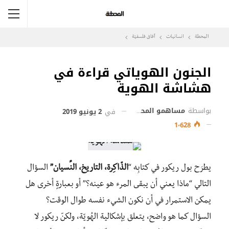
المحطة
انسانيات
آفاق فلسفيّة‎
الجنون الهوياتي قراءة في
هشاشة الهوية
بواسطة
مساهمو المحطة
في
2 يونيو 2019
1٬628
يطرَح بول ريكور في كتابِه “
الذّاكِرة،
التاريخ،
النِّسيان”
السؤال
التالي “ماذا يعني أن يبقى المرء هو عينه؟” أو بعبارةٍ أخرى هل
يمكن الاستمرار في أن نكون الشيء نفسه طوال الوقت؟
السؤال كما هو واضح، يتعلق بإشكالية الهُويّة، ولكنّ ريكور لا