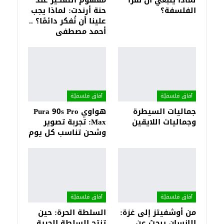
الفلسفة؟
حنة أرندت: لماذا يجب
علينا أن نُفكر دائمًا؟ ..
أحمد مصطفى
آفاق فلسفيّة‎
آفاق فلسفيّة‎
جماليات السيطرة
هواوي Pura 90s Pro
وجماليات اللايقين
Max: تجربة تصوير
وشحن تناسب كل يوم
آفاق فلسفيّة‎
آفاق فلسفيّة‎
من أوشفيتز إلى غزة:
السلطة الحرة: حين
الإنسان يبحث عن
تنتج السلطة الحرية