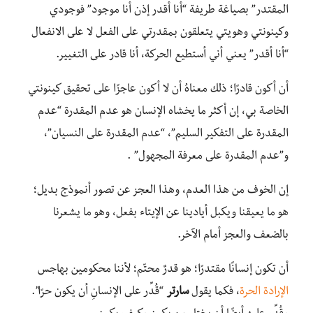
المقتدر” بصياغة طريفة “أنا أقدر إذن أنا موجود” فوجودي
وكينونتي وهويتي يتعلقون بمقدرتي على الفعل لا على الانفعال
“أنا أقدر” يعني أني أستطيع الحركة، أنا قادر على التغيير.
أن أكون قادرًا؛ ذلك معناهُ أن لا أكون عاجزًا على تحقيق كينونتي
الخاصة بي، إن أكثر ما يخشاه الإنسان هو عدم المقدرة “عدم
المقدرة على التفكير السليم”، “عدم المقدرة على النسيان”،
و”عدم المقدرة على معرفة المجهول” .
إن الخوف من هذا العدم، وهذا العجز عن تصور أنموذج بديل؛
هو ما يعيقنا ويكبل أيادينا عن الإيتاء بفعل، وهو ما يشعرنا
بالضعف والعجز أمام الآخر.
أن تكون إنسانًا مقتدرًا؛ هو قدرٌ محتّم؛ لأننا محكومين بهاجس
الإرادة الحرة
، فكما يقول
سارتر
“قُدِّر على الإنسانِ أن يكون حرًا”.