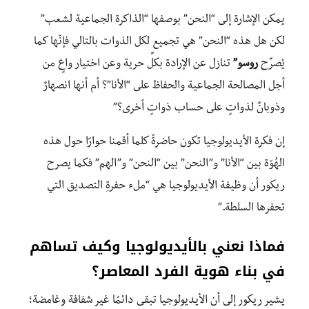
يمكن الإشارة إلى “النحن” بوصفها “الذاكرة الجماعية لشعب”
لكن هل هذه “النحن” هي تجميع لكل الذوات بالتالي فإنّها كما
يُصرِّح
روسو”
تنازل عن الإرادة بكلِّ حرية وعن اختيار واعٍ من
أجل المصالحة الجماعية والحفاظ على “الأنا”؟ أم أنها انصهارٌ
وذوبانٌ لذواتٍ على حساب ذواتٍ أخرى؟”
إن فكرة الأيديولوجيا تكون حاضرةً كلما أقمنا حوارًا حول هذه
الهُوّة بين “الأنا” و”النحن” بين “النحن” و”الهم” فكما يصرح
ريكور أن وظيفة الأيديولوجيا هي “ملء حفرةِ التصديق التي
تحفرها السلطة.”
فماذا نعني بالأيديولوجيا وكيف تساهم
في بناء هوية الفرد المعاصر؟
يشير ريكور إلى أن الأيديولوجيا تبقى دائمًا غير شفافة وغامضة؛