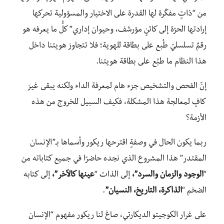
من “ذاتٍ مفكّرة لها القدرة على الاختيار والمسؤولية تحركها
إرادتها الحرّة إلى كائنٍ مؤرشف، وحيوان إداري” كلُّ ما يعرفه هو
رقمٌ تسلسليّ طُبع على بطاقة للهوية؛ فلا تتجاوز هويتنا داخل
هذا النظام ما طبُع على بطاقة هويتنا.
إنّ الفحص والتشخيص جزء هام لمعرفة الداء ولكنه يبقى غيرَ
كافٍ لمعالجة هذا المشكلة، فكيف السبيل للخروج من هذه
الأزمة؟
ربما يكون الحال في وصفةٍ اقترحها ريكور وأسماها بـ”الإنسان
المقتدر” هذا المشروع الذي نجده حاضرًا في جميع كتاباته من
“
الوجود
والزمان والسرد”،
إلى الذات “
عينها كالآخر”،
إلى كتابه
الضخم “
الذاكرة، التاريخ، النسيان”
.
على غرار الكوجيتو الديكارتي، صاغ لنا ريكور مفهوم “الإنسان