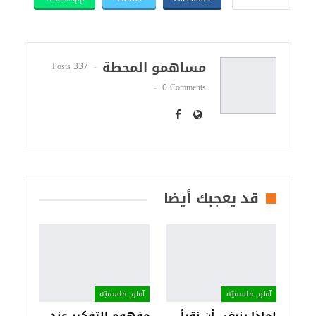
مساهمو المحطة
337 Posts
0 Comments
قد يعجبك أيضا
آفاق فلسفيّة‎
آفاق فلسفيّة‎
لماذا ينبغي أن نقرأ
مفهوم التفكير عند