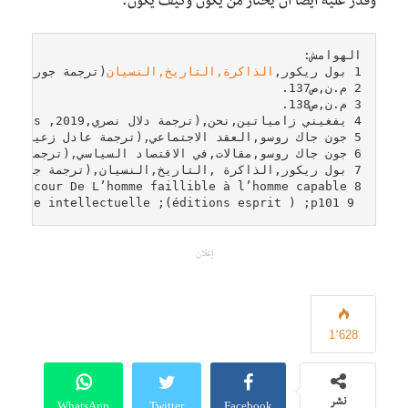
وقُدِّر عليه أيضًا أن يختار من يكون وكيف يكون.
1 بول ريكور,
الذاكرة,التاريخ,النسيان
 9 Paul RIcoeur , Réflexion faite Autobiographie intellectuelle ;(éditions esprit ) ;p101.
إعلان
1٬628
WhatsApp
Twitter
Facebook
نشر