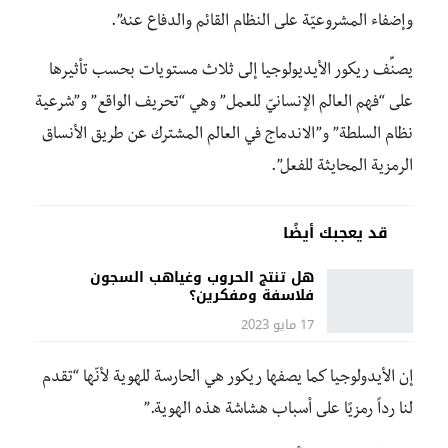
وإضفاء المشروعيّة على النظام القائم والدفاع عنه”.
يصنِّف ريكور الأيديولوجيا إلى ثلاث مستويات بحسب تأثيرها
على “فهم العالم الإنسانيّ للعمل” وهي “تحريف الواقع” و”شرعية
نظام السلطة” و”الاندماج في العالم المشترك عن طريق الأنساق
الرمزية المحايثة للفعل”.
قد يعجبك أيضًا
هل تنتج الحروب وغياهب السجون
فلاسفة ومفكرين؟
17 مايو 2023
إن الأيدولوجيا كما يصفها ريكور هي الحارسة للهوية لأنّها “تقدم
لنا رداً رمزيًا على أسباب هشاشة هذه الهوية.”