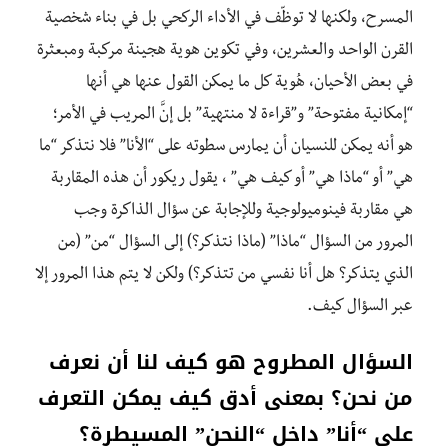
المسرح، ولكنها لا توظّف في الأداء الركحي بل في بناء شخصية
القرن الواحد والعشرين، وفي تكوين هوية هجينة مركبة ومبعثرة
في بعض الأحيان، هُوية كل ما يمكن القول عنها هي أنها
“إمكانية مفتوحة” و”قراءة لا منتهية” بل إنَّ المريب في الأمر؛
هو أنه يمكن للنسيان أن يمارس سطوته على “الأنا” فلا نتذكر “ما
هي” أو “ماذا هي” أو كيف هي” ، يقول ريكور أن هذه المقاربة
هي مقاربة فينوميولوجية وللإجابة عن سؤال الذاكرة وجب
المرور من السؤال “ماذا” (ماذا نتذكر؟) إلى السؤال “من” (من
الذي يتذكر؟ هل أنا نفسي من تتذكر؟) ولكن لا يتم هذا المرور إلا
عبر السؤال كيف.
السؤال المطروح هو كيف لنا أن نعرف
من نحن؟ بمعنى أدق كيف يمكن التعرف
على “أنا” داخل “النحن” المسيطرة؟