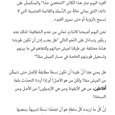
الفرد اليوم صار هذا الكائن “الشخصيّ جدًا” والمنكمشُ على
ذاتِه؛ الذي يعاني حالةً من السُّمك والقاتمة الخشبيّة التي لا
تسمح بالرؤية أو حتى بمرور الضوء.
نحن اليوم أصبحنا كائناتٍ تعاني من عدم الشفافية؛ لذلك نجد
ريكور يتساءَل على النّحو التالي “هل يجب إذن أن تكون هُويتنا
هشّة مختلفة عن طرقنا لعيش حياتهم وللتفاهم في ما بينهم
وتسجيل هُويتهم الخاصة في مسار العيش معًا؟”
هل يعني هذا أنَّ علينا أن نكونَ نسخًا مطابقةً للأصل حتى نتمكّن
من العيش معًا؟ ولكنّ من هو الأصل؟ أو إذا أردنا التحدّث بلغة
أفلاطون،
من هي الأيقونة ومن هي الأيدولون؟ من الأصل ومن
النسخة؟
إنَّ كلَّ ما تريده كلّ سلطةٍ هو أن تجعلنا نسخًا شبيهةً ببَعضِها