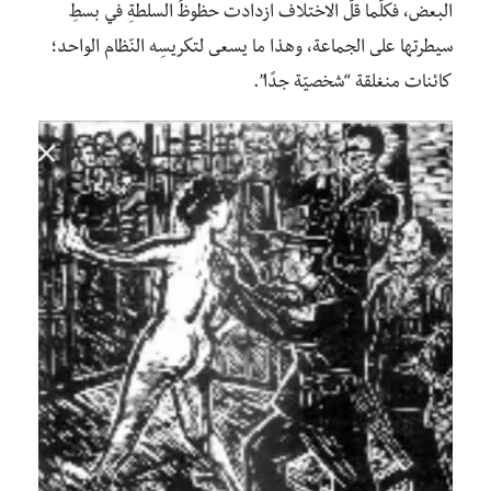
البعض، فكلّما قلّ الاختلاف ازدادت حظوظُ السلطةِ في بسطِ
سيطرتِها على الجماعة، وهذا ما يسعى لتكريسِه النّظام الواحد؛
كائنات منغلقة “شخصيّة جدًا”.