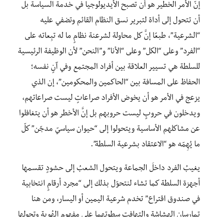
إنّ الأمر الخطير هو أن تصبح الأيديولوجيا في خدمة السياسة بل
أن تتحول إلى أداة لتبرير نسق النظام القائم وتضفي عليه
“الشرعية”، طبعًا إنَّ كل محاولة لشرعنة نظامٍ ما له تبِعاته على
“الفرد” وعلى “الكل” وعلى “الأنا” و”النحن” لأن الوظيفة الرئيسية
للسلطة هي تسيير العلاقة بين أفراد المجتمع وفي آنٍ نفسه؛
الحفاظ على المسافة بين “الحاكمين والمحكومين”، إن الذي
يزعج في الأمر هو أن يخوض الأفراد صراعاتٍ ليست صراعاتهم،
ويدخلون في حروبٍ ليست حروبهم بل إنَّ الأخطر هو أن يتغافلوا
عن مشاكلهم الأساسية ويتحولوا إلى “حيوان سياسيّ مدجّن” كلّ
ما يُهِمّه هو “الاعتقاد بشرعية السلطة”.
يغيبُ الفرد داخلَ الجماعة ويتحول الشعبُ إلى حشودٍ تقسمها
أجهزة السلطة كما تشاء لنتحوّل بذلك إلى “مجرد أرقامٍ انتخابية
في صندوق اقتراع” تخدم شرعية اليمين أو اليسار، ومن هنا
تمارسانِ الهشاشة والتهافت سطوتهما على مفهوم الهُوية وتحولها