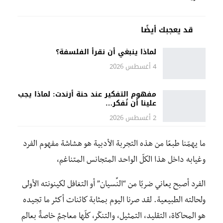
قد يعجبك أيضًا
لماذا ينبغي أن نقرأ الفلسفة؟
4 أغسطس 2026
مفهوم التفكير عند حنة أرندت: لماذا يجب
علينا أن نُفكر…
2 أغسطس 2026
ما يهمّنا طبعًا من هذه التجربة الأدبية هو هشاشة مفهوم الفرد
وغيابه داخل هذا الكلّ الواحد المتجانس المتناغم،
الفرد أصبح يعاني ضربًا من “النِّسيان” أو التغافل لكينونته الأولى
ولحالته الطبيعية. لقد صرنا اليوم بمثابة كائنات أكثر ما تجيده
هو المحاكاة، التقليد، التمثيل، والتنكّر، كلّها معاجمٌ خاصةٌ بعالم