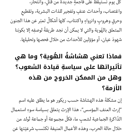
كلّ يوم نستيقظ على فاجعةٍ جديدة من قتلٍ، وانتحار،
واغتصاب، وأحداث عنفٍ وتفجير للذات البشرية، وتقطيعٍ
وحرقٍ وهروبٍ وانزواءٍ واكتئاب، كلها أشكالٌ تعبّر عن هذا الجنون
المتعلق بالهُوية والتي لا يمكن أن نجد طريقةً لوصفِه إلا بكونِنا
شهودَ عيان، أو مؤوّلين للأحداث من خلال فحصها وتحليلها.
فماذا تعني هشاشةُ الهُوية؟ وما هي
تأثيراتها على سياسةِ قيادة الشعوب؟
وهل من الممكن الخروج من هذه
الأزمة؟
إن مشكلةَ هذه الهشاشة حسب ريكور هو ما يطلق عليه اسم
“إرث العنف المؤسس”، هذا الإرث يتعلقُ بسياسة سوءِ استعمال
الذّاكرةِ الجماعية لشعبٍ ما، فكلّ مجموعة أو جماعة تُولد من
خلال حالة الحرب، وهذه الأعمال العنيفة تكتَسب شرعيّتها عن