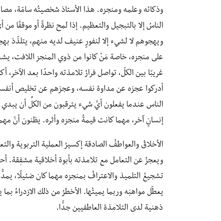
وذكائه وعلمه ومنجزه. هذا الأستاذ شخصيتُه سامّة، مصاب
الناسُ إلا بالتبجيل والتعظيم. إذا لمح نظرةً أو موقفًا من 
ويهجوهم لا لشيء إلا لنفورٍ عنيف لديه منهم، يتلذّذ بهجاء 
على منجزه، خاصة مَنْ كانوا من ذوي المنجز اللافت، يشعر ك
غريبًا بين الكلّ، تواصل فرارُ تلامذته واحدًا بعد الآخر، أ
أدركوا عجزَه عن مداوة نفسه، وعجزَهم عن تخليص أنفس
الناس عندما يفعلون أيَّ شيء يترقبون من الكلِّ أن يبدي إ
إنسانٍ آخر، مهما كانت قيمةُ منجزه وأثره. يظنون أنّ مهم
الأخلاقُ والعواطفُ الصادقة إكسيرُ العملية التربوية والتعل
ويعجزُ عن التعامل مع تلامذته بأبوة أخلاقية مشفِقة. أحيانًا
تشجيعُ التلميذ ‏والاعترافُ بمنجزه مهما كان ضئيلًا، يمدُّه
يعطّل مواهبَه وربما يميتُها. ‏الأخطرُ من ذلك الازدراءُ بما 
ذهنية لدى التلامذة العاطفيين جدًّا.