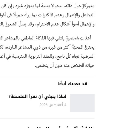
متمركزٌ حولَ ذاته، بنحو لا يتنبهُ لما ينجزُه غيرُه وإن كان ثمي
التجاهلَ والإهمالَ وعدمَ الاكتراث بما يراه جميلًا في أقوا
والإهمال أسوأ أشكال عدم الاحترام، وقد يصلُ الشعورُ بال
أعذبُ شخصيةٍ يلتقي فيها الذكاءُ العاطفي بالمشاعر الصادق
يحتاجُ المحبّةَ أكثر من غيره من ذوي المشاعر الباردة، لك
المرضية تجاه كلّ ناجح، وللعقد التربوية المترسبة في أعم
حياته للخلاص منه دون أن يتخلص.
قد يعجبك أيضًا
لماذا ينبغي أن نقرأ الفلسفة؟
4 أغسطس 2026