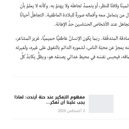
نًا ولافتًا للنظر، أو يتعمدُ تجاهلَه ولا يهتمُ به. وكأنه لا يعلمُ بأن
ل من يتعامل معه وأفعاله صورةٌ للبلادة العاطفية. التجاهلُ ‏أحيانًا
تجاهل عند الأشخاص الحسّاسين حدَّ الإهانة.
ة المتدفّقة. ربما يكون الإنسانُ عاطفيًّا حميميًّا، غزيرَ المشاعر،
نه يعجزُ عن محبّة الناس، لشعوره الدائم بالتفوق على غيره، ولغيرته
اقه، فيحبس نفسَه في محيط عدائي يصنعُه هو، ويظلُّ يكابدُ كلَّ
مفهوم التفكير عند حنة أرندت: لماذا
يجب علينا أن نُفكر…
2 أغسطس 2026