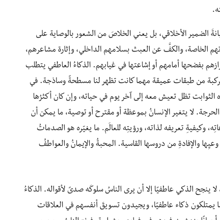
ه.
انةَ الضمير الأخلاقي، بل يعني الخلاصَ من الشعور بالوصاية على
تهم الخاصة، والكفَّ عن العبث بسلامهم الداخلي، وإثارة مشاعرهم،
م بفضحها أمامهم أو إشاعتها في غيابهم. الذكاءُ العاطفي يتطلب
ته مركبة من طبقات عميقة مهما كانت تظهر لنا مسطحةً وساذجة. في
الثوابت تظل تعيش معه إلى آخر يوم في حياته، وإن كان أكثرُها
لحرجة. لا يتغير الإنسانُ بموعظة أو مقترح أو توصية، ما يمكن أن
تِه، وكيفيةِ تعريفه لذاته، ورؤيتِه للعالَم. ما يغيّره هو الصدماتُ
 وعيِها والإفادةِ من دروسها القاسية. المحبةُ والإيمانُ والعواطفُ
جح الذكي عاطفيًا إلا أن يرى الناسُ سلوكَه صدىً لأقواله. الذكاءُ
ا يمتلكون ذكاء عاطفيًا، ويجيدون تسويقَ أنفسهم في العلاقات