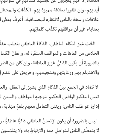
العامة، إلا أنهم يعجزون عن تجسيد كلماتهم في سلوكهم، أ
أيديهم، وإن ظفروا بعلاقة مميزة بهم. الكذّابُ والمحتال و
علاقات راسخة بالناس لافتقاره للمصداقية. أعرفُ بعضَ ال
بعناية، غير أن مواقفَهم تكذّب كلماتِهم.
الحُبّ غيرُ الذكاء العاطفي. الذكاءُ العاطفي يتطلب عقلًا 
الخلاص من العاهات والمواقف المنفّرة له، وإتقانَ الكلما
بالضرورة أن يكون الذكيُّ غزيرَ العاطفة، وإن كان من الضر
والاهتمام بهم ورعايتهم وتشجيعهم، وحريصٌ على عدم إ
لا تضادَ في الجمع بينَ الذكاءِ الذي يشيرُ إلى العقل، وال
تعني التفكيرَ الواقعي الحكيم بتوجيهِ العواطف والسعيَ لت
إدارةِ عواطف الناس؛ ويتقن التعاملَ معهم بلغةٍ مهذبة، و
ليس بالضرورة أن يكون الإنسانُ العاطفي ‏ذكيًّا عاطفيًّا، ربم
لا يتعطّش الناسُ للتواصلِ معه والارتباطِ به، ولا يتلمّسو