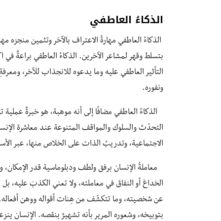
الذكاءُ العاطفي
الذكاءُ العاطفي مهارةُ الاعتراف بالآخر وتثمين منجزه مهما
بتسلط وقهر لمشاعر الآخرين. الذكاءُ العاطفي براعةٌ في ا
التأثير العاطفي عليه وما يدعوه للانجذاب للآخر، ومعرف
ونفوره.
الذكاءُ العاطفي مضافًا إلى أنه موهبة، ‏هو خبرةٌ عملية 
التحدّث والسلوك والمواقف المتنوعة عند معاشرة الإنسان،
الاجتماعية، وتدريبُ الذات على الخلاص منها، عبر الأسا
معاملةُ الإنسان برفق ولطف ودبلوماسية قدر الإمكان، و
الخداعَ أو النفاقَ في معاملته، ولا تعني الكذبَ عليه، 
عن شخصيته، وما تتكشّف من هِنات أقواله ووهن أفعاله. 
بتوبيخه، وشعوره المرير بأنه تشهيرٌ بنقصه. الإنسان ي