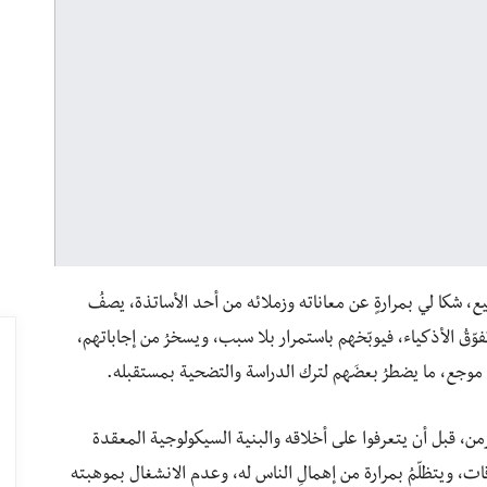
فيع، شكا لي بمرارةٍ عن معاناته وزملائه من أحد الأساتذة، يصفُ
 تفوّقُ الأذكياء، فيوبّخهم باستمرار بلا سبب، ويسخرُ من إجاباتهم،
 موجع، ما يضطرُ بعضَهم لترك الدراسة والتضحية بمستقبله.
من، قبل أن يتعرفوا على أخلاقه والبنية السيكولوجية المعقدة
ات، ويتظلّمُ بمرارة من إهمالِ الناس له، وعدمِ الانشغال بموهبته