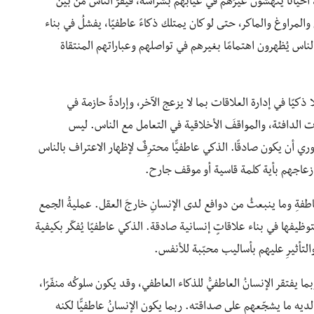
حيانًا ينهشون غيرَهم في غيابهم بشراسة، فيفرّ الناسُ من بين
المراوغ والماكر، حتى لو كان يمتلك ذكاءً عاطفيًا، يفشلُ في بناء
ناس يُظهرون اهتمامًا بغيرهم في تواصلهم وعباراتهم المنتقاة
ذكيًا في إدارة العلاقات بما لا يزعج الآخر، وإرادةً حازمة في
ت الدافئة، والمواقفَ الأخلاقية في التعامل مع الناس. ‏ليس
وري أن يكون صادقًا. الذكي عاطفيًّا محترِفٌ لإظهار الاعتراف بالناس
زعاجهم بأية كلمة قاسية أو موقف جارح.
عاطفةِ وما ينبعثُ من دوافع لدى الإنسانِ خارجَ العقل. عمليةُ الجمع
وظيفها في بناء علاقاتٍ إنسانية صادقة. الذكي عاطفيًا يُفكّر بكيفية
التأثيرِ عليهم بأساليب محبّبة للأنفس.
ا يفتقر الإنسانُ العاطفيُّ ‏للذكاء العاطفي، ‏وقد يكون سلوكُه منفّرًا،
ن لديه ما يشجّعهم على صداقته. ربما يكون الإنسانُ عاطفيًّا لكنه