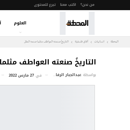
من نحن؟
اكتب معنا
تبرع للمحتوى
العلوم
آ
المحطة
انسانيات
آفاق فلسفيّة‎
التاريخُ صنعته العواطف مثلما صنعه العقل
التاريخُ صنعته العواطف مثلما
بواسطة
عبدالجبار الرفاعي
في
27 مارس 2022