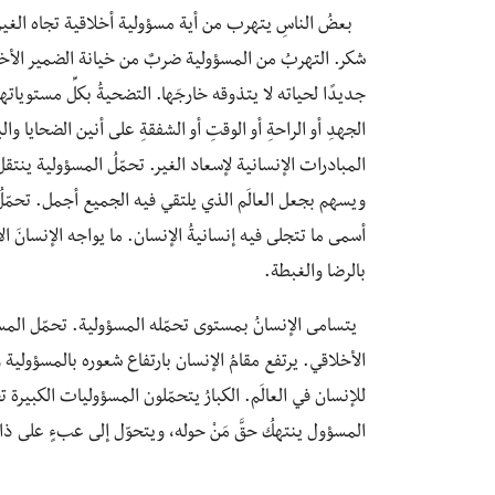
بعضُ الناسِ يتهرب من أية مسؤولية أخلاقية تجاه الغير،
شكر. التهربُ من المسؤولية ضربٌ من خيانة الضمير الأخلا
جديدًا لحياته لا يتذوقه خارجَها. التضحيةُ بكلِّ مستوياتها
الجهدِ أو الراحةِ أو الوقتِ أو الشفقةِ على أنين الضحايا وا
المبادرات الإنسانية لإسعاد الغير. تحمّلُ المسؤولية ينتقل 
ويسهم بجعل العالَم الذي يلتقي فيه الجميع أجمل. تحمّلُ
أسمى ما تتجلى فيه إنسانيةُ الإنسان. ما يواجه الإنسانَ ا
بالرضا والغبطة.
يتسامى الإنسانُ بمستوى تحمّله المسؤولية. تحمّل المسؤو
الأخلاقي. يرتفع مقامُ الإنسان بارتفاع شعوره بالمسؤولية 
‏للإنسان في العالَم. الكبارُ يتحمّلون المسؤوليات الكبيرة ت
المسؤول ينتهكُ حقَّ مَنْ حوله، ويتحوّل إلى عبءٍ على ذات