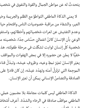
يتحدثُ له عن مواطن الجمال والقوة والتفوق في شخصيت
لا يعني الذكاءُ العاطفي التواطؤَ مع الظلم والجريمة وخي
الغير، والشفاءَ من مراقبة خصوصيات الناس واقتحام حيا
وعدمَ التفتيش عن ثغرات شخصياتهم وأخطائهم، واستفزازه
الوعيَ بأن الإنسانَ كائنٌ انفعاليّ حسَّاس جدًا، شخصي
شخصية كلِّ إنسان ثوابت تشكّلت في مرحلة طفولته، هذه 
خفيًّا لا يعلن عن حضوره إلا في بعض الهفوات والمواقف ا
يغيّر الإنسانَ تغيّرُ نمطِ وعيه، وظروفِ عيشه، وتبدّلُ قناعا
الموجِعة التي تزلزلُ أمنَه وتهدّد عيشَه، إن كان قادرًا على
الصادقة والتضامنُ الإنساني يمكن أن تغيّر الإنسان.
الذكاءُ العاطفي ليس كلمات مجاملة بلا مضمون عملي، لا ين
العاطفي مواقفُ صادقة في الرخاء والشدّة. أعرف أشخاصً