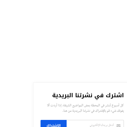
اشترك في نشرتنا البريدية
كل أسبوع تُنشر في المحطة بعض المواضيع الشيقة، إذا أردت ألا
يفوتك شيء قم بالإشتراك في نشرتنا البريدية من هنا.
الاشتراك