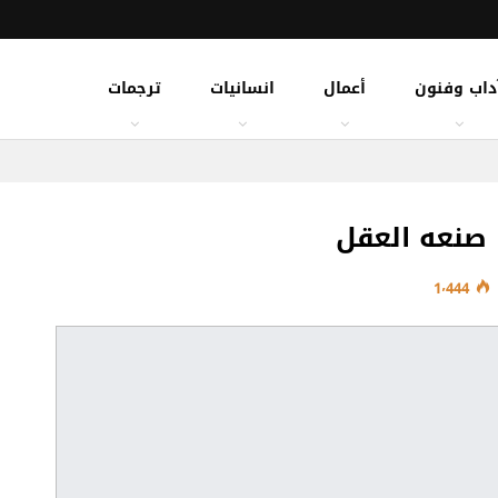
داب وفنون
أعمال
انسانيات
ترجمات
 صنعه العقل
1٬444