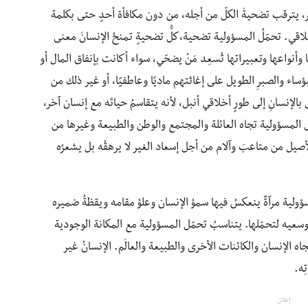
 يترقب تضحيةَ الكلّ من أجله، من دون مكافأة أحدٍ حتى بكلمة
قي. تحمّلُ المسؤولية تضحية،كلُّ تضحيةٍ تمنحُ الإنسانَ معنى
 وأنواعها وتعبيراتها تُسعِد مَنْ يضحّي، سواء أكانت بإنفاق المال أو
لبؤساء والصبرِ الطويل على إغاثتهم ماديًا وعاطفيًا، أو غير ذلك من
بالإنسانِ إلى طورٍ أخلاقي أنبل، لأنه يتقاسمُ حياتَه مع إنسان آخر،
 المسؤولية تجاه العائلة والمجتمع والوطن والطبيعة وغيرها من
لأصيل من متاعبَ وآلام من أجل إسعاد الغير لا يرهقُه بل يشعرُه
لية مرآةٌ ينعكسُ فيها سموُ الإنسان وعلوُ مقامه ويقظةُ ضميره
وسعيه لتحمّلها. يتناسبُ تحمّل المسؤولية ‏مع المكانة الوجودية
جاه الإنسان والكائنات الأخرى والطبيعة والعالَم. ‏الإنسانُ غير
ِه.
إعلان