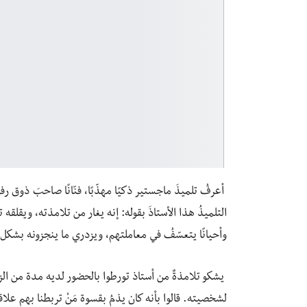
أعرفُ تلميذَ ماجستير ذكيًا مهذّبًا، فنّانًا صاحبَ ذوق ر
التلميذُ هذا الأستاذَ ‏بقوله: إنه يغار من تلامذته، ويقلقه
وأحيانًا يتعسّفُ في معاملتهم، ويزدري ما ينجزونه بشكل
يشكو تلامذةٌ من أستاذ تورطوا بالحضور لديه مدة من الز
لشخصيته. قالوا بأنه كان يذمُ بقسوة مَنْ تربطنا بهم علاق