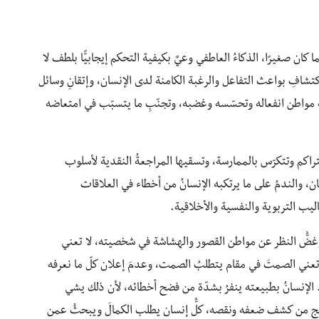
 كان صغيرًا، الذكاءُ العاطفي وعيٌ بكيفية التحكم إيجابيًّا بلطف لا
كتشافِ بواعث التفاعل والرغبة الكامنة لدى الإنسان، وإتقانِ وسائل
ةِ مواطن انفعاله وتحسّسه وغضبه، وتجنّبِ ما يتسبّب في امتعاضه
تتراكم وتتكرّس بالممارسة، وتسقيها المراجعةُ النقدية لأسلوب
 والندمُ على ما يرتكبه الإنسانُ من أخطاء في العلاقات
ليب التربوية والنفسية والأخلاقية.
غضُّ النظر عن مواطن القصور والهشاشة في شخصيته، لا تعني
بل تعني الصمتَ في مقام يتطلبُ الصمت، وعدمَ إعلان كلّ ما نعرفه
الإنسانُ بطبيعته ينفرُ بشدّة من فضح أخطائه، لأن ذلك يشي
نزعج من كشف ضعفه ونقصه، كلُّ إنسان يطلب الكمالَ ويبحثُ عمن