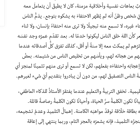
ٌ بعاهات نفسية وأخلاقية مزمنة، كان لا يطيقُ أن يتعاملَ معه
أيّ شخص وظنّ أنه لم يُظهر الاحتفاءَ به يشكوه بتوجع. يذمُّ الناسَ
غيره، لا تسمع منه تبجيلًا ولا ترى منه احتفاءً بإنسان، ولا ثناء
أن اللهَ خلق الناسَ ليكونوا خدمًا له. بعد تقدّم عمرُه وجد نفسَه
كثرُهم لم يمكث معه إلا سنةً أو أقل، كذلك تفرّق كلُّ أصدقائه عندما
هم من هجائه لهم، ويأسَهم من تخليص الناس من شتيمته. بعضُ
عجابَه واحتفاءَه بفعلهم، لكن لا تسمع أو ترى منهم تثمينًا لمنجز أي
ةَ الناس التصفيقُ لهم، من دون أن يبادروا بتقديم أيّ شيء لغيرهم.
يمية. تخفق التربيةُ والتعليم عندما يفتقرُ الأستاذُ للذكاء العاطفي،
 تكون الكلمةُ سرَّ الحياة، وأحيانًا تكون الكلمةُ رصاصةً قاتلة.‏
 بطاقة خلّاقة توقدُ مواهبَه الكامنة. ‏إهمالُ التلميذ وعدمُ تشجيعه،
ينجزُه التلميذ، فإنه يشعرُه بالعجز التام، ‏وربما ينتهي إلى إعاقة