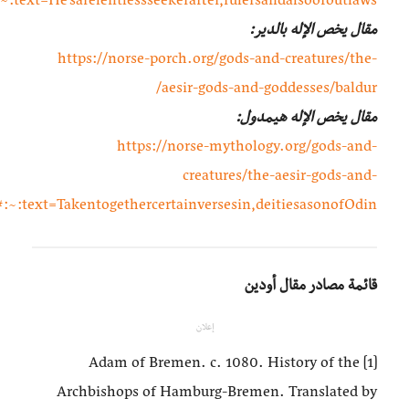
~:text=He’sarelentlessseekerafter,rulersandalsoofoutlaws.
مقال يخص الإله بالدير:
https://norse-porch.org/gods-and-creatures/the-
aesir-gods-and-goddesses/baldur/
مقال يخص الإله هيمدول:
https://norse-mythology.org/gods-and-
creatures/the-aesir-gods-and-
:~:text=Takentogethercertainversesin,deitiesasonofOdin.
قائمة مصادر مقال أودين
إعلان
[1] Adam of Bremen. c. 1080. History of the
Archbishops of Hamburg-Bremen. Translated by