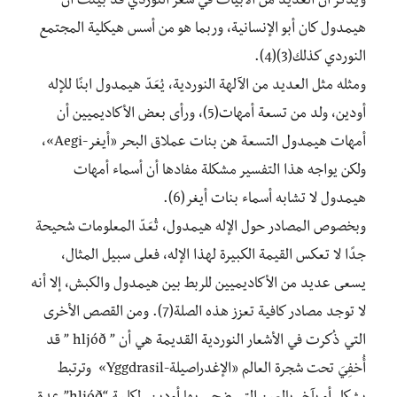
ويذكر أن العديد من الأبيات في شعر النوردي قد بيَّنت أن
هيمدول كان أبو الإنسانية، وربما هو من أسس هيكلية المجتمع
النوردي كذلك(3)(4).
ومثله مثل العديد من الآلهة النوردية، يُعَدّ هيمدول ابنًا للإله
أودين، ولد من تسعة أمهات(5)، ورأى بعض الأكاديميين أن
أمهات هيمدول التسعة هن بنات عملاق البحر «أيغر-Aegi»،
ولكن يواجه هذا التفسير مشكلة مفادها أن أسماء أمهات
هيمدول لا تشابه أسماء بنات أيغر(6).
وبخصوص المصادر حول الإله هيمدول، تُعَدّ المعلومات شحيحة
جدًا لا تعكس القيمة الكبيرة لهذا الإله، فعلى سبيل المثال،
يسعى عديد من الأكاديميين للربط بين هيمدول والكبش، إلا أنه
لا توجد مصادر كافية تعزز هذه الصلة(7). ومن القصص الأخرى
التي ذُكرت في الأشعار النوردية القديمة هي أن ” hljóð ” قد
أُخفِيَ تحت شجرة العالم «الإغدراصيلة-Yggdrasil» وترتبط