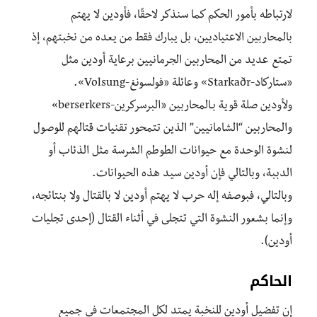
لارتباطه بأمور الحكم كما سنذكر لاحقًا، فأودين لا يهتم
بالمحاربين الاعتياديين، بل يبارك فقط من يعده من نخبتهم، إذ
تمتع عديد من المحاربين الجرمانيين برعاية أودين مثل
«ستاركاد-Starkaðr» وعائلة «فولسونغ-Volsung».
ولأودين صلة قوية بـالمحاربين «البرسركرين-berserkers»
والمحاربين “الشامانيين” الذين تتمحور تقنيات قتالهم للوصول
لنشوة الوحدة مع حيوانات الطوطم الشرسة مثل الذئاب أو
الدببة، وبالتالي فإن أودين سيد هذه الحيوانات.
وبالتالي، فبوصفه إله حرب لا يهتم أودين ﻻ بالقتال ولا بنتائجه،
وإنما بشعور النشوة التي تتجلى في أثناء القتال (إحدى تجليات
أودين).
الحاكم
إن تفضيل أودين للنخبة يمتد لكل المجتمعات في جميع