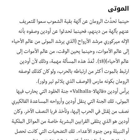
الموتى
حينما تحدَّث الرومان عن آلهة بقية الشعوب سعوا للتعريف
عنهم بآلهة من دينهم، فحينما تحدثوا عن أودين وصفوه بأنه
الإله ميركوري مرشد الأرواح (الذي يرشد الموتى من عالم الأحياء
إلى عالم الأموات، وحينما يحين الوقت، من عالم الأموات إلى
عالم الأحياء)(18). تُعَدّ هذه المسألة مهمة، وذلك لأن أودين
ارتبط بالموت أكثر من ارتباطه بالحرب، ولو كان كذلك لوصفه
الرومان بكونه مارس (الوصف الذي يلائم تير وثور).
يرأس أودين «فالهالا-Valhalla» جنة الخلود التي يحارب فيها
الموتى، تلك الجنة التي ينقل أودين وأرواحه المساعدة الفالكيري
نصف من يُقتَل في الحرب إليها، وتأخذ فريا النصف الآخر. وكان
أودين هو الذي يتلقى القرابين البشرية خاصة من العوائل الملكية
أو النبيلة ومن جنود الأعداء. تلك التضحيات التي كانت تحصل