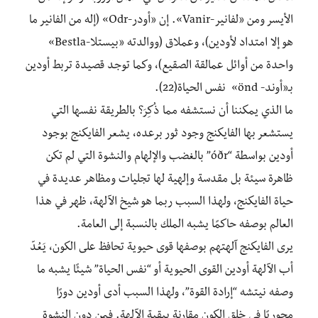
الأيسر ومن «لفانير-Vanir». إن «أودر-Odr» (إله من الفانير ما
هو إلا امتداد لأودين)، وعملاق (ووالدته «بيستلا-Bestla»
واحدة من أوائل عمالقة الصقيع)، وكما توجد قصيدة تربط أودين
بـ«أوند- önd» نفس الحياة(22).
ما الذي يمكننا أن نستشفه مما ذُكِرَ؟ بالطريقة نفسها التي
يستشعر بها الفايكنج وجود ثور برعده، يشعر الفايكنج بوجود
أودين بواسطة “óðr” بالغضب والإلهام والنشوة التي لم تكن
ظاهرة سيئة بل مقدسة وإلهية لها تجليات ومظاهر عديدة في
حياة الفايكنج، ولهذا السبب ربما هو شيخ الآلهة، ظهر في هذا
العالم بوصفه حاكمًا يشبه الملك بالنسبة إلى العامة.
يرى الفايكنج آلهتهم بوصفها قوى حيوية تحافظ على الكون، يَعُدّ
أب الآلهة أودين القوى الحيوية أو “نفس الحياة” شيئًا يشبه ما
وصفه نيتشه “إرادة القوة”، ولهذا السبب أدى أودين دورًا
محوريًا في خلق الكون مقارنة ببقية الآلهة. فمن دون النشوة