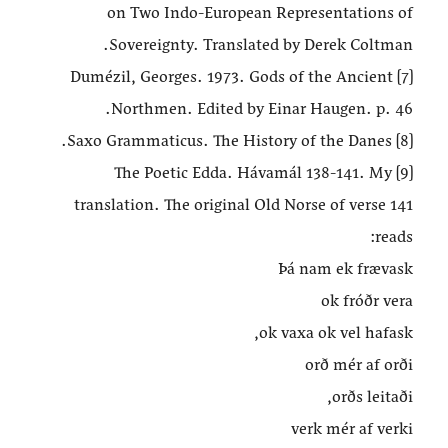
on Two Indo-European Representations of
Sovereignty. Translated by Derek Coltman.
[7] Dumézil, Georges. 1973. Gods of the Ancient
Northmen. Edited by Einar Haugen. p. 46.
[8] Saxo Grammaticus. The History of the Danes.
[9] The Poetic Edda. Hávamál 138-141. My
translation. The original Old Norse of verse 141
reads:
Þá nam ek frævask
ok fróðr vera
ok vaxa ok vel hafask,
orð mér af orði
orðs leitaði,
verk mér af verki