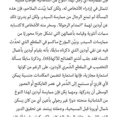
فإن لممارسة أي رجل لهذا النوع من الشامانية عواقب سلبية
تتمثل في إزدراء الأشخاص له. ولكن كما بيَّنت الملاحم، فإن هذه
المسألة لم تمنع الرجال من ممارسة السيدر. ولكن لم يدرئ ذلك
عن أودين تهمة “انعدام الرجولة”. وسخر منه الأشخاص لاكتسابه
سمات أنثوية وقيامه بأعمالهن التي تشكل جزءًا محوريًا من
ممارسات السيدر. وبيَّن المؤرخ ساكسو في المقطع الذي تحدَّث
فيه عن نفي أودين الذي ذكرناه سابقًا، بأنه بقيام أودين بأعمال
النساء فقد جلب أشنع الفضائح للآلهة(16). وذكرنا سابقًا مسألة
التخصيب في المقطع الشِّعري لأودين، على الرغم من كونها
استعارة مجازية، فإنها استعارة تتضمن انعكاسات جنسية يمكن
لأي قارئٍ أو مستمعٍ إلى الشِّعر في عصر الفايكنج أو العصور
الوسطى أن يدركها. ومهما يكن فإن ممارسة أودين لهذا النوع
من الشامانية منحته دورًا غير رجولي بأعين أي من كان يسكن
شمال أوروبا قبل المسيحية، وجعلته يبتعد عن تحقيق الدور