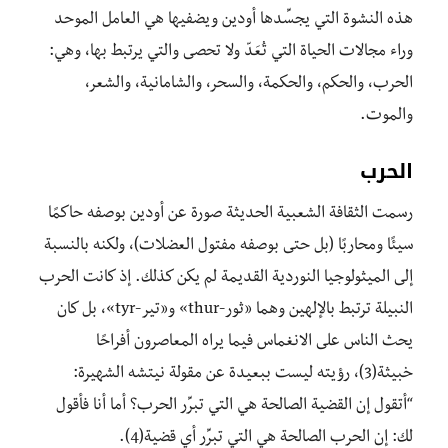
هذه النشوة التي يجسِّدها أودين ويضفيها هي العامل الموحد
وراء مجالات الحياة التي تُعَدّ ولا تحصى والتي يرتبط بها، وهي:
الحرب، والحكم، والحكمة، والسحر، والشامانية، والشعر،
والموت.
الحرب
رسمت الثقافة الشعبية الحديثة صورة عن أودين بوصفه حاكمًا
سيئًا ومحاربًا (بل حتى بوصفه مفتول العضلات)، ولكنه بالنسبة
إلى الميثولوجيا النوردية القديمة لم يكن كذلك. إذ كانت الحرب
النبيلة ترتبط بالإلهين وهما «ثور-thur» و«تير-tyr»، بل كان
يحث الناس على الانغماس فيما يراه المعاصرون أفراحًا
خبيثة(3)، رؤيته ليست ببعيدة عن مقولة نيتشه الشهيرة:
“أتقول إن القضية الصالحة هي التي تبرِّر الحرب؟ أما أنا فأقول
لك: إن الحرب الصالحة هي التي تبرِّر أي قضية(4).