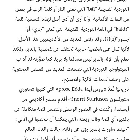
“أبيض”، وبعضهم الآخر رأى أن أصل الاسم يعود إلى اللغة
النوردية القديمة “bál” التي تعني النار أو كلمة الرب في بعض
من اللغات الألمانية. وأنا أرى أن أدق أصل لهذه التسمية كلمة
“baldr” في اللغة النوردية القديمة التي تعني “جريء أو
جسور”(2)(3). وقد رفض العديد من الأكاديميين هذا الأصل،
لأنها تدل على شخصية حربية تختلف عن شخصية بالدير، ولكننا
نعلم بأن الإله بالدير ليس مسالمًا ولا بريئًا كما صوَّرته لنا آداب
الميثولوجيا النوردية التي تضمنت العديد من القصص المحتوية
على وصف لسمات الآلهة وقصصهم.
تاريخيًا تُعَدّ «بروس أيدا-prose Edda» التي كتبها «سنوري
ستورلسون-Snorri Sturluson» أقدم مصدر أكاديمي من
أيسلندا، وكُتِبَت في العصور الوسطى وتتضمن قصة متكاملة عن
بالدير، أي قصة وفاته وبعثه، التي يمكننا أن نلخصها في الآتي:
“حينما ساورت بالدير رؤى عن وفاته، جالت والدته العالم