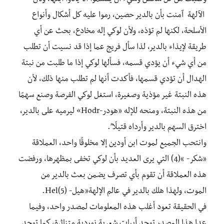
وطلبت من كل شخص وشيء أن يقسموا ألا يأذوا ابنها، ولأن
الآلهة آمنت بأن بالدير حصين، رموا عليه كل أشكال وأنواع
الأسلحة، لكنها لم تؤذه، ولأن لوكي إله مخادع، بحث عن أي
طريقة لإيذاء بالدير، لذا سأل فريج عما إذا قد نسيت أن تطلب
من أي شيء أن يؤدي قسمه، فسألها لوكي إذا ما طلبت من نبتة
الهدال أن تؤدي قسمها، فأكدت أنها لم تطلب منها ذلك، لأن
هذه النبتة غير مؤذية وصغيرة، استغل لوكي الفرصة وصنع سهمًا
من هذه النبتة، ومنحه للإله «هودر-Hodr» ليرميه على بالدير،
اخترق السهم بالدير وأرداه قتيلًا”.
وانتحب الجميع لموت ابن أودين إلا مخلوقًا واحد، العملاقة
«شكر- »(4) التي يرى العديد بأن لوكي تخفى بمظهرها، ورفضت
هذه العملاقة أن تقوم بأي تصرف يضمن بعث بالدير من
الموت، ولهذا هلك بالدير في عالم الإلهة«هيل- Hel(5).
في الحقيقة تعود أغلب هذه المعلومات لمصدر واحد، وفيما