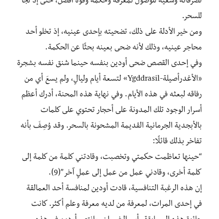
تصرفاته وسعيه للوصول لمعرفة وحكمة وقوة أفضل، حتى إذ لجأ
للسحر.
ومن خير الأدلة على ذلك، تضحيته بإحدى عينيه، إذ تخلو أحد
محاجر عينيه، وذلك لأنه ضحى بعينه بحثًا عن الحكمة.
وفي إحدى القصص ضحى أودين بنفسه حينما شنق نفسه بشجرة
«الأغدرأصيلة-Ygddrasil» لتسعة أيام وليالٍ، ولم يسعَ أي من
رفاقه لبعثه في هذه الأيام. وفي نهاية هذه المحنة، أدرك أعظم
أسرار الوجود تلك المدونة على أحجار تحتوي على كلمات
بالأبجدية الجرمانية القديمة المشحونة بالسحر. وقد وُصِفَ بأنه
تفاخر بذلك قائلًا:
“حينها تعاظمت حكمتي وتخصبت، وقادتني كلمة من كلمة إلى
كلمة أخرى، وقادني عمل من عمل إلى عملٍ آخر”(9).
إن هذه الرغبة التنافسية، قادت أودين لمنافسة أحد العمالقة
في إحدى المرات، لمعرفة من لديه معرفة وعلم أكثر. كانت