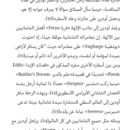
جائزة هذه المسابقة رأس الخسران، وانتصر أودين في هذه
المنافسة، حينما سأل العملاق سؤالًا لا يعرف جوابه إلا هو،
وحصل أودين على جائزته وعاد ﻷسغارد(10).
ويُعَدّ أودين إلى جانب الإلهة «فريا-Freya» أفضل الشامانيين
بين الآلهة. إن مغامراته الشامانية موثقة جيدًا، إذ احتوت
«يونغلينا-Ynglinga» على مغامراته حيث “كان يسافر لأراضٍ
بعيدة لمهامه أو لنفسه، ويبدو للآخرين أنه نائم أو ميت(11)،
ومن بين أسفاره الأخرى سفره المذكور في «قصائد الإيدا-Eddic
Poem» تحديدًا في قصيدة«حلم بالدير-Baldur’s Dream»
حينما ركب «سلبنير-Sleipnir» حصانًا ذا ثمانية أرجل يشبه
الحصان الشاماني الأوراسي الأسطوري(12)، وبهذه الرحلة سافر
أودين إلى العالم السفلي لاستشارة سيدة شامانية ميتة تدعى
«سيريس-Seeress» نيابة عن ولده(13).
ومثله مثل جميع الشامانيين في كل العالم(14)، يرتحل أودين مع