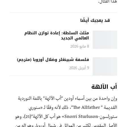
هذا القتال.
قد يعجبك أيضًا
مثلث السلطة: إعادة توازن النظام
العالمي الجديد
8 مايو 2026
فلسفة شبينغلر وضلال أوروبا (مترجم)
9 أبريل 2026
أب الآلهة
وإن واحدة من بين أسماء أودين “أب الآلهة” باللغة النوردية
القديمة ” The Allfather”، ذلك لأنه وفقًا لـ «سنوري
ستورلسون-Snorri Sturluson» هو أب كل الآلهة”(21)، وهو
الأصل المقدس لكثير من العوائل في شمال أوروبا. وهو إله من