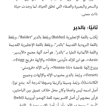
والسحر والبصيرة والصفاء التي تخلق الحياة، لما وجدت حياة
ذات معنى.
ثانيًا: بالدير
يُكتَب باللغة الإنجليزية (Baldur) ويلفظ بالدير “Balder”، ويلفظ
باللغة النرودية القديمة “بالدر”، ويلفظ باللغة الإنجليزية القديمة
واللغة الألمانية العليا بــ “بالدر”. هو أحد آلهة مجمع «الأيسير-
Aesir»، هو ابن للإله «أودين-Odin» والإلهة «فريج-Frigg»،
وزوج إلهة غامضة «نانا-Nanna»، وأب الإله «فروستي-
Forseti»، ويُعَدّ بالدير محبوب الإله والإلهات وجميع
الكائنات(1)، ويُعَدّ وسيمًا وكريمًا ومبهجًا لدرجة أنه يشع نورًا.
أصل اسمه ليس واضحًا وكان محل خلاف عميق بين الباحثين،
فرأى بعضهم أن أصل الاسم يعود للغة الهندو-أوروبية (behl)