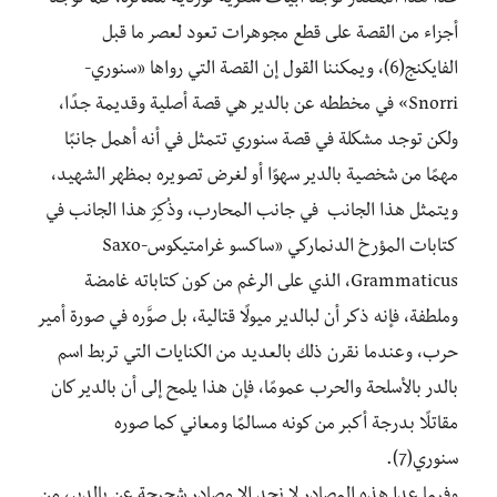
عدا هذا المصدر توجد أبيات شعرية نوردية متناثرة، كما توجد
أجزاء من القصة على قطع مجوهرات تعود لعصر ما قبل
الفايكنج(6)، ويمكننا القول إن القصة التي رواها «سنوري-
Snorri» في مخططه عن بالدير هي قصة أصلية وقديمة جدًا،
ولكن توجد مشكلة في قصة سنوري تتمثل في أنه أهمل جانبًا
مهمًا من شخصية بالدير سهوًا أو لغرض تصويره بمظهر الشهيد،
ويتمثل هذا الجانب في جانب المحارب، وذُكِرَ هذا الجانب في
كتابات المؤرخ الدنماركي «ساكسو غرامتيكوس-Saxo
Grammaticus، الذي على الرغم من كون كتاباته غامضة
وملطفة، فإنه ذكر أن لبالدير ميولًا قتالية، بل صوَّره في صورة أمير
حرب، وعندما نقرن ذلك بالعديد من الكنايات التي تربط اسم
بالدر بالأسلحة والحرب عمومًا، فإن هذا يلمح إلى أن بالدير كان
مقاتلًا بدرجة أكبر من كونه مسالمًا ومعاني كما صوره
سنوري(7).