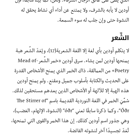
الذي يُلقَى على عاتق الرجال الشرفاء. ولكن، كما بينا سابقًا، فإن
أودين لا يأبه بالشرف، ولا يمتنع عن أداء أي نشاط يحقق له
النشوة حتى وإن جلب له سوء السمعة.
الشِّعر
لا يتكلم أودين بأي لغة إلا اللغة الشعرية(17)، ويُعَدّ الشِّعر هبة
يمنحها أودين لمن يشاء. سرق أودين «خمر الشِّعر-Mead of
Poetry» من العمالقة، ذاك الخمر الذي يمنح الأشخاص القدرة
على الحديث والكتابة بأسلوب جميل ومقنع. ولم يمنح أودين
هذه الهبة إلا للآلهة أو الأشخاص الذين يعدهم مستحقين لذلك.
سُمِّيَ الخمر في اللغة النوردية القديمة باسم “The Stirrer of
Óðr”، وكما ذكرنا سابقًا تعني “óðr” (النشوة، الإلهام، الغضب)،
وهي جذور اسم أودين كذلك. إن هذا الخمر والقوى التي تمنحها،
تُعَدّ تجسيدًا آخر لنشوته الفائضة.