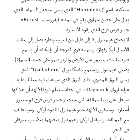
ويوصف بأنه الحارس اليقظ لإلهة «أسكارد-Asgard»، سُمِّيَ
مسكنه باسم “Himinbjörg” الذي يعني منحدر السماء، الذي
يدل على حصن سماوي يقع في قمة «بايفروست- Bifrost»
جسر قوس قزح الذي يقود لأسغارد.
لا يحتاج هيمدول إلا إلى قليل من النوم، ونظره يصل إلى مئات
الأميال ليلًا ونهارًا، وسمعه قوي لدرجة أن بإمكانه أن يسمع
صوت العشب ينمو على الأرض والوبر ينمو على جسد الغنم(2).
يصغي هيمدول ويستمع ماسكًا ببوق “Gjallarhorn” الذي
يعني البوق المدوي، ذلك البوق الذي سينفث فيه معلنًا بداية
«راغناروك-Ragnarok»، في لحظة ستعلم فيها الآلهة أن هلاكها
سيحل على يد العمالقة التي ستجتاز جسر قوس قزح ثم ستغزو
أسغارد. وستخون الآلهة عدو هيمدول اللدود لوكي، وسيتحالف
مع العمالقة. وسيقتل لوكي وهيمدول بعضهما بعضًا، وسيغرقان
في البحر.