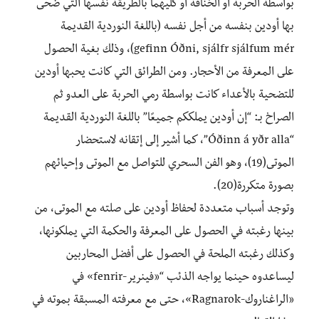
بواسطة الحربة أو الخناقة أو كليهما بالطريقة نفسها التي ضحى
بها أودين بنفسه من أجل نفسه (باللغة النوردية القديمة
gefinn Óðni, sjálfr sjálfum mér)، وذلك بغية الحصول
على المعرفة من الأحجار. ومن الطرائق التي كانت يحبها أودين
للتضحية بالأعداء كانت بواسطة رمي الحربة على العدو ثم
الصراخ بـ: “إن أودين يملككم جميعًا” باللغة النوردية القديمة
“Óðinn á yðr alla”، كما أشير إلى إتقانه لاستحضار
الموتى(19)، وهو الفن السحري للتواصل مع الموتى وإحيائهم
بصورة متكررة(20).
وتوجد أسباب متعددة لحفاظ أودين على صلته مع الموتى، من
بينها رغبته في الحصول على المعرفة والحكمة التي يملكونها،
وكذلك رغبته الملحة في الحصول على أفضل المحاربين
ليساعدوه حينما يواجه الذئب “«فينرير-fenrir» في
«الراغناروك-Ragnarok»، حتى مع معرفته المسبقة بموته في