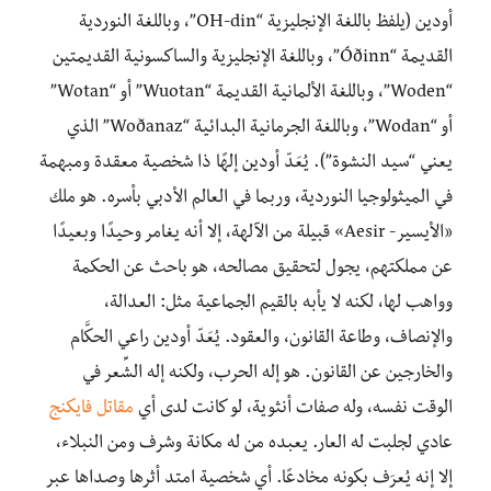
أودين (يلفظ باللغة الإنجليزية “OH-din”، وباللغة النوردية
القديمة “Óðinn”، وباللغة الإنجليزية والساكسونية القديمتين
“Woden”، وباللغة الألمانية القديمة “Wuotan” أو “Wotan”
أو “Wodan”، وباللغة الجرمانية البدائية “Woðanaz” الذي
يعني “سيد النشوة”). يُعَدّ أودين إلهًا ذا شخصية معقدة ومبهمة
في الميثولوجيا النوردية، وربما في العالم الأدبي بأسره. هو ملك
«الأيسير- Aesir» قبيلة من الآلهة، إلا أنه يغامر وحيدًا وبعيدًا
عن مملكتهم، يجول لتحقيق مصالحه، هو باحث عن الحكمة
وواهب لها، لكنه لا يأبه بالقيم الجماعية مثل: العدالة،
والإنصاف، وطاعة القانون، والعقود. يُعَدّ أودين راعي الحكَّام
والخارجين عن القانون. هو إله الحرب، ولكنه إله الشِّعر في
الوقت نفسه، وله صفات أنثوية، لو كانت لدى أي
مقاتل فايكنج
عادي لجلبت له العار. يعبده من له مكانة وشرف ومن النبلاء،
إلا إنه يُعرَف بكونه مخادعًا. أي شخصية امتد أثرها وصداها عبر