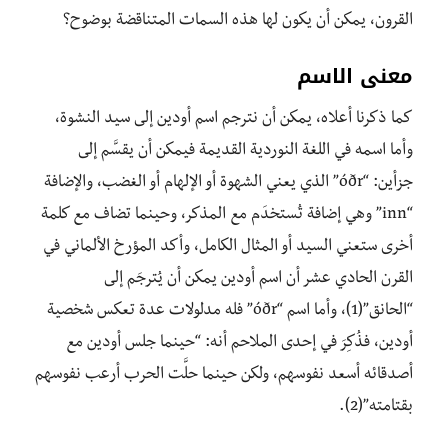
القرون، يمكن أن يكون لها هذه السمات المتناقضة بوضوح؟
معنى الاسم
كما ذكرنا أعلاه، يمكن أن نترجم اسم أودين إلى سيد النشوة،
وأما اسمه في اللغة النوردية القديمة فيمكن أن يقسَّم إلى
جزأين: “óðr” الذي يعني الشهوة أو الإلهام أو الغضب، والإضافة
“inn” وهي إضافة تُستخدَم مع المذكر، وحينما تضاف مع كلمة
أخرى ستعني السيد أو المثال الكامل، وأكد المؤرخ الألماني في
القرن الحادي عشر أن اسم أودين يمكن أن يُترجَم إلى
“الحانق”(1)، وأما اسم “óðr” فله مدلولات عدة تعكس شخصية
أودين، فذُكِرَ في إحدى الملاحم أنه: “حينما جلس أودين مع
أصدقائه أسعد نفوسهم، ولكن حينما حلَّت الحرب أرعب نفوسهم
بقتامته”(2).