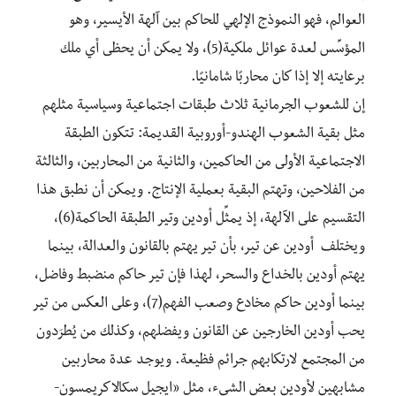
العوالم، فهو النموذج الإلهي للحاكم بين آلهة الأيسير، وهو
المؤسِّس لعدة عوائل ملكية(5)، ولا يمكن أن يحظى أي ملك
برعايته إلا إذا كان محاربًا شامانيًا.
إن للشعوب الجرمانية ثلاث طبقات اجتماعية وسياسية مثلهم
مثل بقية الشعوب الهندو-أوروبية القديمة: تتكون الطبقة
الاجتماعية الأولى من الحاكمين، والثانية من المحاربين، والثالثة
من الفلاحين، وتهتم البقية بعملية الإنتاج. ويمكن أن نطبق هذا
التقسيم على الآلهة، إذ يمثِّل أودين وتير الطبقة الحاكمة(6)،
ويختلف أودين عن تير، بأن تير يهتم بالقانون والعدالة، بينما
يهتم أودين بالخداع والسحر، لهذا فإن تير حاكم منضبط وفاضل،
بينما أودين حاكم مخادع وصعب الفهم(7)، وعلى العكس من تير
يحب أودين الخارجين عن القانون ويفضلهم، وكذلك من يُطرَدون
من المجتمع لارتكابهم جرائم فظيعة. ويوجد عدة محاربين
مشابهين لأودين بعض الشيء، مثل «ایجيل سکالاكریمسون-