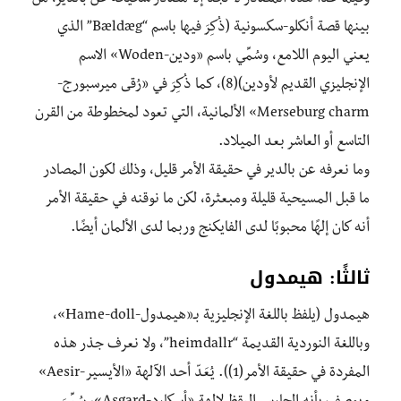
وفيما عدا هذه المصادر لا نجد إلا مصادر شحيحة عن بالدير، من
بينها قصة أنكلو-سكسونية (ذُكِرَ فيها باسم “Bældæg” الذي
يعني اليوم اللامع، وسُمِّي باسم «ودين-Woden» الاسم
الإنجليزي القديم لأودين)(8)، كما ذُكِرَ في «رُقى ميرسبورج-
Merseburg charm» الألمانية، التي تعود لمخطوطة من القرن
التاسع أو العاشر بعد الميلاد.
وما نعرفه عن بالدير في حقيقة الأمر قليل، وذلك لكون المصادر
ما قبل المسيحية قليلة ومبعثرة، لكن ما نوقنه في حقيقة الأمر
أنه كان إلهًا محبوبًا لدى الفايكنج وربما لدى الألمان أيضًا.
ثالثًا: هيمدول
هيمدول (يلفظ باللغة الإنجليزية بـ«هيمدول-Hame-doll»،
وباللغة النوردية القديمة “heimdallr”، ولا نعرف جذر هذه
المفردة في حقيقة الأمر(1)). يُعَدّ أحد الآلهة «الأيسير-Aesir»