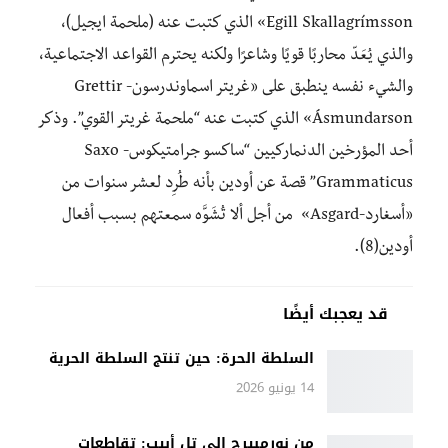
Egill Skallagrímsson» الذي كتبت عنه (ملحمة ايجيل)،
والذي يُعَدّ محاربًا قويًا وشاعرًا ولكنه يحترم القواعد اﻻجتماعية،
والشيء نفسه ينطبق على «غريتر اسماوندرسون- Grettir
Ásmundarson» الذي كتبت عنه “ملحمة غريتر القوي”. وذكر
أحد المؤرخين الدنماركيين “ساكسو جرامتيكوس- Saxo
Grammaticus” قصة عن أودين بأنه طُرِد لعشر سنوات من
«أسغارد-Asgard» من أجل أﻻ تُشَوَّه سمعتهم بسبب أفعال
أودين(8).
قد يعجبك أيضًا
السلطة الحرة: حين تنتج السلطة الحرية
14 يونيو 2026
من نورمبيرج إلى تل أبيب: تقاطعات