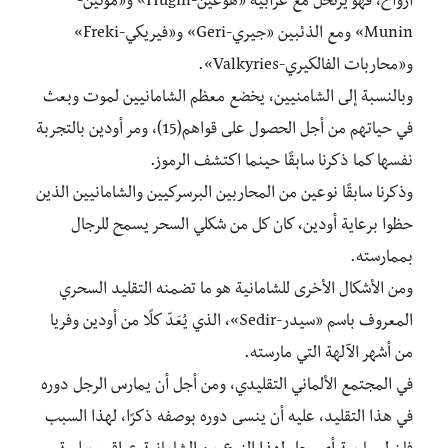
أرواح، فهو يرتحل مع غُرابيه «هوغين-Hugin» و«مونين-
Munin» ومع الذئبين «جيري-Geri» و«فيريكي-Freki»
و«محاربات الفالكيري-Valkyries».
وبالنسبة إلى الشامنيين، يخضع معظم الشامانيين لموت وبعث
في حياتهم من أجل الحصول على قواهم(15)، ومر أودين بالتجربة
نفسها كما ذكرنا سابقًا حينما اكتشف الرموز.
وذكرنا سابقًا نوعين من المحاربين البرسركيين والشامانيين الذين
حظوا برعاية أودين، كان كل من شكلي السحر يسمح للرجال
بممارسته.
ومن الأشكال الأخرى للشامانية هو ما تضمنه التقليد السحري
المعروف باسم «سيدر-Sedir»، الذي يُعَدّ كلًا من أودين وفريا
من أشهر الآلهة التي مارسته.
في المجتمع الألماني التقليدي، ومن أجل أن يمارس الرجل دوره
في هذا التقليد، عليه أن ينسى دوره بوصفه ذكرًا، لهذا السبب