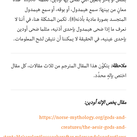
بشكل أو بآخر بالعين التي ضحى بها أودين. لكلمة “hljóð” عدة
معانٍ من بينها: سمع هيمدول، أو بوقه، أو سمع هيمدول
المتجسد بصورة مادية بأذنه(8). تكمن المشكلة هنا، في أننا ﻻ
نعرف ما إذا ضحى هيمدول بإحدى أذنيه، مثلما ضحى أودين
بإحدى عينيه، في الحقيقة لا يمكننا أن نتيقن لشح المعلومات.
ملاحظة:
يتكوَّن هذا المقال المترجم من ثلاث مقالات، كل مقال
اختص بإلهٍ محدَّد.
مقال يخص الإله أودين:
https://norse-mythology.org/gods-and-
creatures/the-aesir-gods-and-