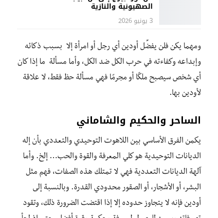
الصهيونية والنازية
3 يونيو 2026
ومهما يكن فلن يفضِّل أودين أي رجل أو امرأة إلا بسبب ذكائه
وإبداعه وكفاءته في حرب الكل ضد الكل، وأما مسألة ما إذا كان
أي شخص سيصبح ملكًا أو مجرمًا فهي مسألة حظ فقط، لا علاقة
لأودين بها.
الساحر والحكيم والشاماني
يكمن الفرق الأساسي بين اللاهوت التوحيدي والتعددي بأن إله
الديانات التوحيدية هو كلي المعرفة والقوة والحب… إلخ. وأما
آلهة الديانات التعددية فهي لا تمتلك هذه الصفات، فهم مثل
البشر، أو الأشجار، أو الصقور محدودي القدرة. وبالنسبة إلى
أودين فإنه ﻻ يتجاوز حدوده إلا إذا اقتضت الضرورة ذلك، وتقود