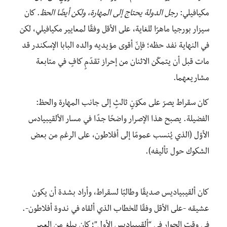
مكيافيلي:
رجل الدولة يحتاج إلى المهارة، ولكن أيضًا الحظ
. كان
سيزار بورجيا ماهرًا للغاية، على الأقل وفقًا لمعايير مكيافيلي، لكن
في النهاية نفد حظه؛ فإنّ أقوى مؤيديه والده البابا الإسكندر قد
مات قبل أن يتمكّن الاثنان من إحراز تقدّمٍ كافٍ في متابعة
مشاريعهما.
كان سقراط يصرّ على مكوّنٍ ثالثٍ إلى جانب المهارة والحظ:
الفضيلة. يصبح هذا الإصرار واضحًا جدًا في مسار الألقيبيادس
الأوّل (الذي يُنسب عمومًا إلى أفلاطون، على الرغم من بعض
الشكوك حول تأليفه).
كان ألقيبياديس صديقًا وطالبًا لسقراط، وأراد بشدة أن يكون
عشيقه -على الأقل وفقًا للخطاب الذي ألقاه في ندوة أفلاطون-.
في وقت الحوار في “ألقيبياديس الأول”؛ كان يبلغ من العمر