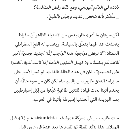
بلاده في العالم اليوناني، ومع ذلك رفض المنافسة؟
_ سأفكر بأنه شخص رعديد وجبان بالطبع”.
لكن سرعان ما أدرك خارميدس من الاستياء الظاهر أنّ سقراط
يتحدّث عنه فيما يتعلّق بالسياسة، وينصب له الفخ السقراطي
المعتاد:
“لا ترفض مواجهة هذا الواجب إذًا: اجتهد بجدية أكبر
للاهتمام بنفسك، ولا تهمل الشؤون العامة إذا كانت لديك القدرة
على تحسينها”.
لكن في هذه الحالة بالذات، لم تسر الأمور على
ما يرام؛ التحق خارميدس بالسياسة، لكن كان من سوء حظّه أن
يخدم أثينا تحت قيادة ثلاثين طاغيةٍ عُيِّنوا من قِبَل إسبارطيين
بعد الهزيمة التي ألحقتها إسبرطة بأثينا في الحرب.
مات خارميدس في معركة «مونيخيا-Munichia» عام 403 قبل
الميلاد. هذا يؤكّد نقطة تمّ تقديرها بعد عدة قرونٍ من قبل