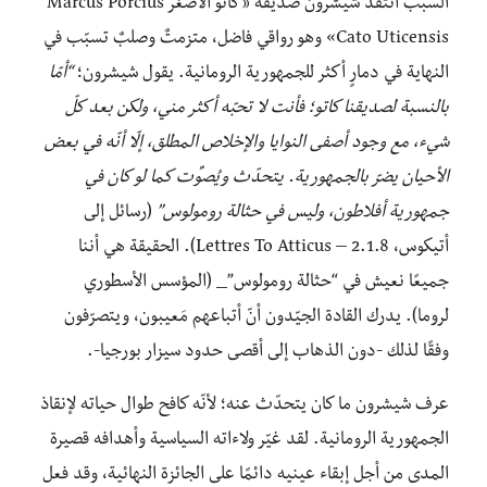
السبب انتقد شيشرون صديقه «كاتو الأصغر Marcus Porcius
Cato Uticensis» وهو رواقي فاضل، متزمتٌ وصلبٌ تسبّب في
النهاية في دمارٍ أكثر للجمهورية الرومانية. يقول شيشرون؛
“أمّا
بالنسبة لصديقنا كاتو؛ فأنت لا تحبّه أكثر مني، ولكن بعد كلّ
شيء، مع وجود أصفى النوايا والإخلاص المطلق، إلّا أنّه في بعض
الأحيان يضرّ بالجمهورية. يتحدّث ويُصوِّت كما لو كان في
جمهورية أفلاطون، وليس في حثالة رومولوس”
(رسائل إلى
أتيكوس، 2.1.8 – Lettres To Atticus). الحقيقة هي أننا
جميعًا نعيش في “حثالة رومولوس”_ (المؤسس الأسطوري
لروما). يدرك القادة الجيّدون أنّ أتباعهم مَعيبون، ويتصرّفون
وفقًا لذلك -دون الذهاب إلى أقصى حدود سيزار بورجيا-.
عرف شيشرون ما كان يتحدّث عنه؛ لأنّه كافح طوال حياته لإنقاذ
الجمهورية الرومانية. لقد غيّر ولاءاته السياسية وأهدافه قصيرة
المدى من أجل إبقاء عينيه دائمًا على الجائزة النهائية، وقد فعل