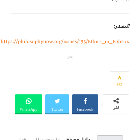
المصدر:
https://philosophynow.org/issues/153/Ethics_in_Politics
إعلان
761
WhatsApp
Twitter
Facebook
نشر
0 Comments
13 Posts