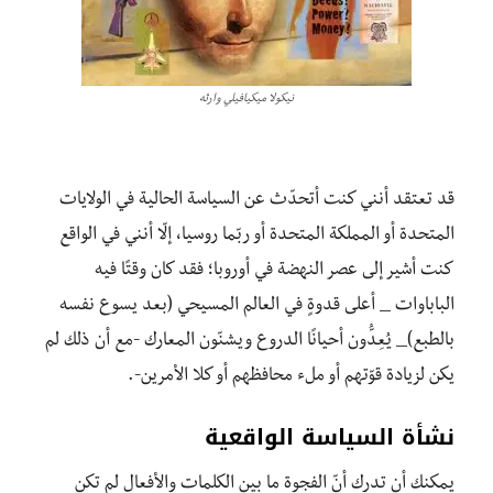
نيكولا ميكيافيلي وارثه
قد تعتقد أنني كنت أتحدّث عن السياسة الحالية في الولايات
المتحدة أو المملكة المتحدة أو ربّما روسيا، إلّا أنني في الواقع
كنت أشير إلى عصر النهضة في أوروبا؛ فقد كان وقتًا فيه
الباباوات _ أعلى قدوةٍ في العالم المسيحي (بعد يسوع نفسه
بالطبع)_ يُعِدُّون أحيانًا الدروع ويشنّون المعارك -مع أن ذلك لم
يكن لزيادة قوّتهم أو ملء محافظهم أو كلا الأمرين-.
نشأة السياسة الواقعية
يمكنك أن تدرك أنّ الفجوة ما بين الكلمات والأفعال لم تكن