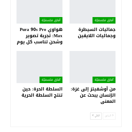
آفاق فلسفيّة‎
آفاق فلسفيّة‎
جماليات السيطرة
هواوي Pura 90s Pro
وجماليات اللايقين
Max: تجربة تصوير
وشحن تناسب كل يوم
آفاق فلسفيّة‎
آفاق فلسفيّة‎
من أوشفيتز إلى غزة:
السلطة الحرة: حين
الإنسان يبحث عن
تنتج السلطة الحرية
المعنى
السابق
التالي