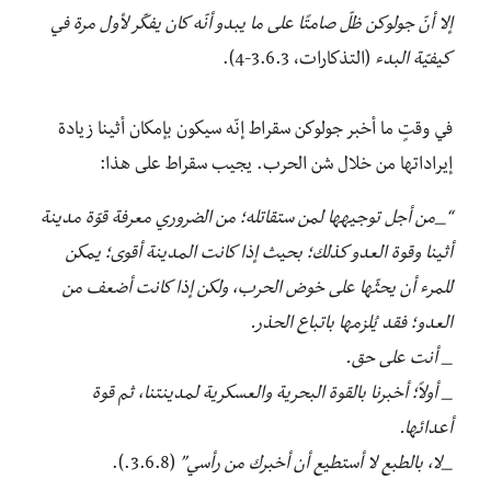
إلا أنّ جولوكن ظلّ صامتًا على ما يبدو أنّه كان يفكّر لأول مرة في
كيفيّة البدء
(التذكارات، 3.6.3-4).
في وقتٍ ما أخبر جولوكن سقراط إنّه سيكون بإمكان أثينا زيادة
إيراداتها من خلال شن الحرب. يجيب سقراط على هذا:
“_من أجل توجيهها لمن ستقاتله؛ من الضروري معرفة قوّة مدينة
أثينا وقوة العدو كذلك؛ بحيث إذا كانت المدينة أقوى؛ يمكن
للمرء أن يحثّها على خوض الحرب، ولكن إذا كانت أضعف من
العدو؛ فقد يُلزمها باتباع الحذر.
_ أنت على حق.
_ أولاً؛ أخبرنا بالقوة البحرية والعسكرية لمدينتنا، ثم قوة
أعدائها.
_لا، بالطبع لا أستطيع أن أخبرك من رأسي”
(3.6.8.).