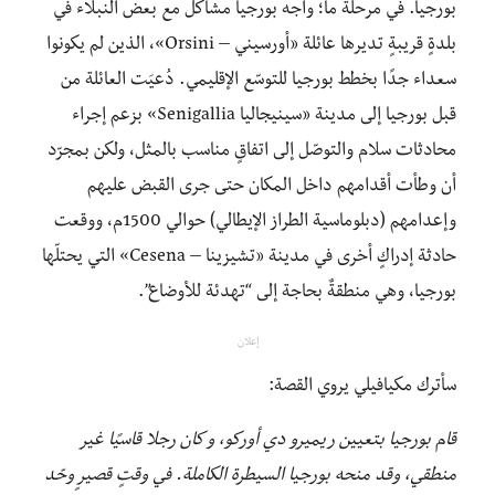
بورجيا. في مرحلة ما؛ واجه بورجيا مشاكل مع بعض النبلاء في
بلدةٍ قريبةٍ تديرها عائلة «أورسيني – Orsini»، الذين لم يكونوا
سعداء جدًا بخطط بورجيا للتوسّع الإقليمي. دُعيَت العائلة من
قبل بورجيا إلى مدينة «سينيجاليا Senigallia» بزعم إجراء
محادثات سلام والتوصّل إلى اتفاقٍ مناسب بالمثل، ولكن بمجرّد
أن وطأت أقدامهم داخل المكان حتى جرى القبض عليهم
وإعدامهم (دبلوماسية الطراز الإيطالي) حوالي 1500م، ووقعت
حادثة إدراكٍ أخرى في مدينة «تشيزينا – Cesena» التي يحتلّها
بورجيا، وهي منطقةٌ بحاجة إلى “تهدئة للأوضاع”.
إعلان
سأترك مكيافيلي يروي القصة:
قام بورجيا بتعيين ريميرو دي أوركو، و كان رجلا قاسيًا غير
منطقي، وقد منحه بورجيا السيطرة الكاملة. في وقتٍ قصيرٍ وحّد