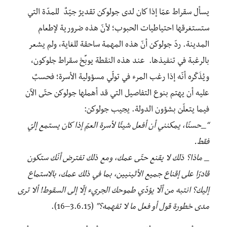
يسأل سقراط عمّا إذا كان لدى جولوكن تقديرٌ جيّدٌ للمدّة التي
ستستغرقها احتياطيات الحبوب؛ لأنّ هذه ضرورية لإطعام
المدينة. ردّ جولوكن أنّ هذه المهمة ساحقة للغاية، ولم يشعر
بالرغبة في تنفيذها. عند هذه النقطة يوبِّخ سقراط جلوكون،
ويُذَكّره أنّه إذا رغب المرء في تولّي مسؤولية الأسرة؛ فحسبٌ
عليه أن يهتم بنوع التفاصيل التي قد أهملها جولوكن حتّى الآن
فيما يتعلّن بشؤون الدولة. يجيب جولوكن:
“_حسنًا، يمكنني أن أفعل شيئًا لأسرة العمّ إذا كان يستمع إليّ
فقط.
_ ماذا؟ ذلك لا يقنع حتّى عمك، ومع ذلك تفترض أنّك ستكون
قادرًا على إقناع جميع الأثينيين، بما في ذلك عمك، بالاستماع
إليك؟ انتبه من ألّا يؤدّي طموحك الجريء إلّا إلى السقوط! ألا ترى
مدى خطورة قول أو فعل ما لا تفهمه؟”
(3.6.15–16).