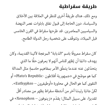
طريقة سقراطية
ومع ذلك، هناك طريقةٌ أخرى للنظر في العلاقة بين الأخلاق
والسياسة، دون الحاجة إلى قبول نفاق باباوات عصر النهضة
والسياسيين المعاصرين. قد طرحها سقراط في القرن الخامس
قبل الميلاد، وتتوقّف على شخصية رجل الدولة الطامح.
كان سقراط معروفًا باسم “الذبابة” المزعجة لأثينا القديمة، وكان
يهدف دائمًا أن يُظهر للناس أنّهم لا يعرفون حقًّا ما الذي
يتحدّثون عنه عندما يتعلّق الأمر بمفاهيم حاسمةٍ مثل العدالة
كما هو موضّح في «جمهورية أفلاطون -Plato’s Republic» أو
التقوى كما هو الحال في محاورة «أوطيفرون – Euthyphro».
لكنّ جانبًا رئيسًا آخر من أنشطة سقراط يظهر من مصادر أقلّ
تقديرًا، على سبيل المثال؛ يقدّم «زينوفون – Xenophon» في