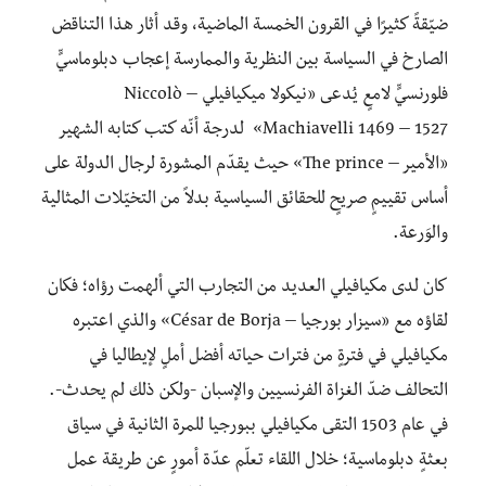
ضيّقةً كثيرًا في القرون الخمسة الماضية، وقد أثار هذا التناقض
الصارخ في السياسة بين النظرية والممارسة إعجاب دبلوماسيٍّ
فلورنسيٍّ لامعٍ يُدعى «نيكولا ميكيافيلي – Niccolò
Machiavelli 1469 – 1527» لدرجة أنّه كتب كتابه الشهير
«الأمير – The prince» حيث يقدّم المشورة لرجال الدولة على
أساس تقييمٍ صريحٍ للحقائق السياسية بدلاً من التخيّلات المثالية
والوَرعة.
كان لدى مكيافيلي العديد من التجارب التي ألهمت رؤاه؛ فكان
لقاؤه مع «سيزار بورجيا – César de Borja» والذي اعتبره
مكيافيلي في فترةٍ من فترات حياته أفضل أملٍ لإيطاليا في
التحالف ضدّ الغزاة الفرنسيين والإسبان -ولكن ذلك لم يحدث-.
في عام 1503 التقى مكيافيلي ببورجيا للمرة الثانية في سياق
بعثةٍ دبلوماسية؛ خلال اللقاء تعلّم عدّة أمورٍ عن طريقة عمل