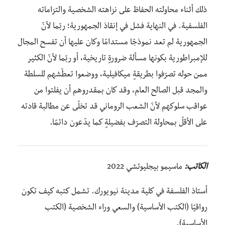
ذلك أثناء محاولته الحفاظ على نزاهته الشخصية والتزاماته
الفلسفية. في النهاية فشل في إنقاذ الجمهورية؛ ربّما لأنّ
الجمهورية لم تعد نموذجًا مستدامًا وكان عليها أن تفسح المجال
للإمبراطورية بكونها مسألة ضرورةٍ تاريخية، أو ربّما لأنّ الكثير
ممن حوله تصرّفوا بطريقةٍ ميكافيلية، ووضعوا تعطّشهم للسلطة
والمجد قبل الصالح العام، وقد كان بمقدروهم أن يفلتوا من
عواقب سلوكهم لأنّ الشعب الروماني قد تخلّى عن مطالبة قادته
على الأقلّ بمحاولة التصرّف بفضيلةٍ كما يدّعون دائمًا.
الكاتب:
ماسيمو بيجليوتشي 2022
أستاذ الفلسفة في كلية مدينة نيويورك. تشمل كتبه كيف تكون
رواقيًا (الكتب الأساسية) والسعي وراء الشخصية (الكتب
الأساسية).