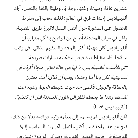
عشرين عامًا، وسيمًا، وغنيًا، وجذابًا، ومليئًا بالثقة بالنفس. أراد
ألقيبياديس إحداث فرقٍ في العالم؛ لذلك ذهب إلى سقراط
للحصول على المشورة حول أفضل السبل لاتباع طريق الفضيلة،
ولكن في سياق المحادثة أصبح من الواضح بشكلٍ متزايدٍ أن
ألقيبياديس كان مهتمًّا أكثر بالمجد والتعظيم الذاتي. في وقتٍ
ما لاحقًا قام سقراط بتشخيص مشكلته بعبارات صريحة:
“ثم للأسف، ألقيبياديس، يا لها من حالة تعاني منها! أتردّد في
تسميتها، لكن بما أننا وحدنا، يجب أن تُقال: أنت مقترن
بالحماقة والجهل؛ لأقصى حد حيث تتهمك الحِجة وتتهم أنت
نفسك، وهذا ما يجعلك تقفز إلى شؤون المدينة قبل أن تتعلّم”
.
(ألقيبياديس I.26).
لكن ألقيبياديس لم يستمع إلى معلّمه وتبع دوافعه بدلًا من ذلك.
نتج عن هذا واحدة من أكثر سلاسل الكوارث السياسية إثارةً
للدهشة في جميع العصور القديمة، وقد كان له دورٌ رئيسٌ في