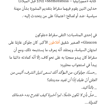
كتابه «ممورابيليا – Memorabilia» (370 قبل الميلاد)
حدثين اثنين يقوم فيهما سقراط بتقديم المشورة بشأن مهنة
سياسية -ضد أو لصالح؛ اعتمادًا على من يتحدث إليه-.
في إحدى المناسبات؛ التقى سقراط «جلوكون
Glaucon» الصغير شقيق
أفلاطون
الأكبر. كان جلوكن عازمًا على
امتهان السياسة، ويعتقد أنّه يعرف ما يستتبعه ذلك، ومع أن
سقراط كان يبدو معجبًا به على نحوٍ كاف، إلّا أنّه كعادته دائمًا ما
يبدأ في استجواب محاوره:
_حسنًا، جولوكن، من المؤكّد أنّك تسعى لنيل الشرف، أليس من
الجليّ أنّ عليك إذًا أن تفيد مدينتك؟
_ بالتأكيد.
_ صلِّ بأن لا تكون خاملًا، ثم؛ أخبرنا كيف تقترح بدء خدماتك
للدولة…