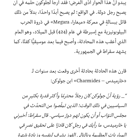
يبدو أنّ هذا الحوار أدّى الغرض؛ فقد أرجأ لجلوكون حلمه في أن
يصبح رجل دولة. في الواقع؛ لم يصبح أبدًا واحدًا، بدلاً من ذلك
قاتل ببسالةٍ في معركة «ميغارا، Megara» في ذروة الحرب
البيلوبونيزية مع إسبرطة في عام (424) قبل الميلاد، وهو العام
الذي أعقب هذه المحادثة، وأصبح فيما بعد موسيقيًّا كفئًا، كما
يشهد سقراط في الجمهورية.
قارن هذه الحادثة بحادثة أخرى وقعت بعد سنوات لـ
«خارميدس – Charmides» ابن جولوكن:
“_ رؤية أنّ جولوكن كان رجلاً محترمًا وأكثر قدرة بكثيرٍ من
السياسيين في ذلك الوقت؛ الذين تملّصوا من التحدّث في
مجلس النوّاب أو أن يكون لهم دورٌ سياسي. قال سقراط: أخبرني
يا خارميدس، ما رأيك في رجلٍ كان قادرًا على تحقيق نصرٍ في
المباريات العظيمة وبالتالي الفوز بشرفٍ لنفسه وزيادة شهرة