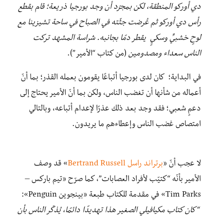
دي أوركو المنطقة، لكن بمجرّد أن وجد بورجيا ذريعة؛ قام بقطع
رأس دي أوركو ثم عُرضت جثّته في الصباح في ساحة تشيزينا مع
لوحٍ خشبيٍّ وسكيٍ يقطر دمًا بجانبه. شراسة المشهد تركت
الناس سعداء ومصدومين
(من كتاب “الأمير”).
في البداية؛ كان لدى بورجيا أتباعًا يقومون بعمله القذر؛ بما أنّ
أعماله من شأنها أن تغضب الناس، ولكن بما أنّ الأمير يحتاج إلى
دعمٍ شعبي؛ فقد وجد بعد ذلك عذرًا لإعدام أتباعه، وبالتالي
امتصاص غضب الناس وإعطاءهم ما يريدون.
لا عجب أنّ «
برتراند راسل Bertrand Russell
» قد وصف
الأمير بأنّه “كتيّب لأفراد العصابات”، كما صرّح «تيم باركس –
Tim Parks» في مقدمة للكتاب طبعة «بينجوين Penguin»:
“كان كتاب مكيافيلي الصغير هذا تهديدًا دائمًا، يُذكّر الناس بأن