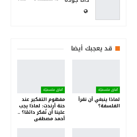
دانا جودة
قد يعجبك أيضا
آفاق فلسفيّة‎
آفاق فلسفيّة‎
لماذا ينبغي أن نقرأ
مفهوم التفكير عند
الفلسفة؟
حنة أرندت: لماذا يجب
علينا أن نُفكر دائمًا؟ ..
أحمد مصطفى