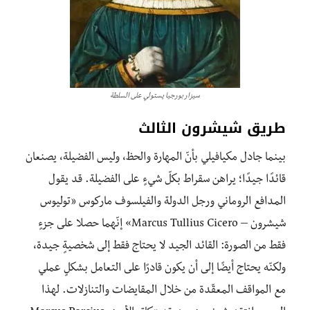
سيزار بورجيا يستولي على السلطة
طريق شيشرون الثالث
بينما جادل مكيافيلي بأنّ المهارة والحظ، وليس الفضيلة، يصنعان
قائدًا جيدًا؛ يراهن سقراط بكلّ شيءٍ على الفضيلة. قد يقول
المدافع الروماني ورجل الدولة والفيلسوف ماركوس «توليوس
شيشرون – Marcus Tullius Cicero» إنّهما حصلا على جزءٍ
فقط من الصورة: القائد الجيد لا يحتاج فقط إلى شخصيةٍ جيدة،
ولكنّه يحتاج أيضًا إلى أن يكون قادرًا على التعامل بشكلٍ عملي
مع المواقف المعقّدة من خلال المقايضات والتنازلات. لهذا