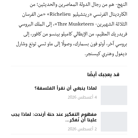
النهج- هم من رجال الدولة المعاصرين والحديثين؛ من
الكاردينال الفرنسي «ريتشيليو Richelieu» «من الفرسان
الثلاثة الشهيرين- Thre Musketeers»، إلى الملك البروسي
فريدريك العظيم، من الإيطالي كاميلو بينسو من كافور، إلى
بروسي آخر، أوتو فون بسمارك، وصولًا إلى ماو تسي تونغ وشارل
ديغول وهنري كيسنجر.
قد يعجبك أيضًا
لماذا ينبغي أن نقرأ الفلسفة؟
4 أغسطس 2026
مفهوم التفكير عند حنة أرندت: لماذا يجب
علينا أن نُفكر…
2 أغسطس 2026