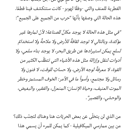
الفطرية للعنف والتي -وفقًا لهوبز- كانت ستتكشف فينا قطعًا.
هذه الحالة التي وصفها بأنّها “حرب من الجميع على الجميع”:
“في مثل هذه الحالة لا يوجد مكانٌ للصناعة؛ لأنّ ثمارها غير
مؤكدة، وبالتالي لا توجد ثقافةٌ للأرض ولا ملاحةٌ ولا استخدامٌ
لسلعٍ يمكن استيرادها عن طريق البحر، لا يوجد بناء سلعي، ولا
أدوات لنقل وإزالة مثل هذه الأشياء التي تتطلّب الكثير من
القوة، لا معرفةٌ لوجه الأرض، ولا حسابٌ للوقت، لا فنون ولا
رسائل ولا مجتمع، وأسوأ ما في الأمر: الخوف المستمرّ وخطر
الموت العنيف، وحياة الإنسان؛ المنعزل، والفقير، والبغيض،
والوحشي، والقصير”.
من الذي لن يتخلّى عن بعض الحريّات هنا وهناك لتجنّب ذلك؟
من بين ممارسي الميكافيلية -كما يمكن للمرء أن يسمي هذا