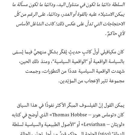
السلطة دائمًا ما تكون في متناول اليد، ودائمًا ما تكون مسألة ما
يمكن الاستيلاء عليه بالقوة أو الغدر، ودائمًا، على الرغم من كلّ
الاحتجاجات التي تدلّ على عكس ذلك؛ كانت الشاغل الأساس
لأيّ حاكم”.
كان مكيافيلي أولّ كاتبٍ حديثٍ يُفكّر بشكلٍ منهجيٍّ فيما يُسمّى
بالسياسة الواقعية أو “الواقعية السياسية”، ومنذ ذلك الحين،
شهدت الواقعية السياسية عددًا من التطوّرات، وجمعت
مجموعة تثير الإعجاب من المؤيّدين.
يمكن القول إنّ الفيلسوف المبكّر الأكثر نفوذًا في هذا السياق
كان «توماس هوبز – Thomas Hobbse» الذي أوضح في كتابه
«لويثان – Leviathan» أو “الأصول الطبيعية والسياسية لسلطة
الدولة” (1651) الحاجة إلى حاكمٍ قويٍّ من أجل تجنّب الحالة