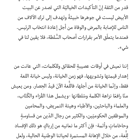
قدر من الثقة إنّ التأكيدات الخياليّة التي تصدر عن البيت
الأبيض ليست في جوهرها خبيثةً وتهدف إلى ترك الآلاف من
الناس للإصابة بالمرض والوفاة من أجل إعادة انتخاب الرئيس.
فعندما يتعلّق الأمر بقرارات أصحاب السُّلطة، فلا يقين لنا في
شيء.
إننا نعيش في أوقات عصيبةٍ للحقائق وللكلمات، التي عانت من
إهدار قيمتها وتشويهها، فهو زمن الخيانة، وليس خيانة اللغة
فقط، وإنّما الخيانة من أجلها، فاللُّغة الآنَ قيدُ الحِصار. ومن يعيش
منّا رافعًا نزاهة الكلمة وسُلطانها -ويشمل هذا القُرّاء والكُتّاب،
والعلماءَ والباحثين، والأطباء وهيئة التمريض، والمحامين
والموظفين الحكوميّين، والكثير من رجال الدّين من قساوسةٍ
وحاخاماتٍ وأئمة- فإن أكثر ما نعانيه من إرباكٍ هو ذلك الإفساد
لِلُّغة، من خلال الإهانة المستمرة لحياتنا الوطنية الحالية، ولعل