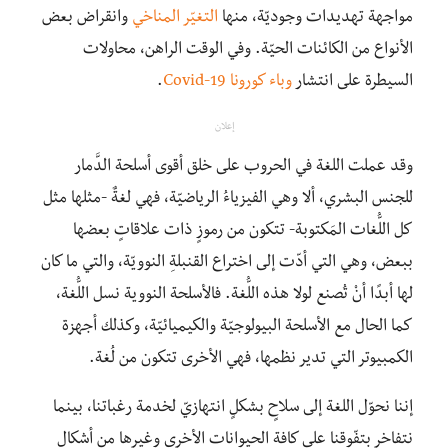
مواجهة تهديدات وجوديّة، منها
التغيّر المناخي
وانقراض بعض
الأنواع من الكائنات الحيّة. وفي الوقت الراهن، محاولات
السيطرة على انتشار
وباء كورونا Covid-19
.
إعلان
وقد عملت اللغة في الحروب على خلق أقوى أسلحة الدَّمار
للجنس البشري، ألا وهي الفيزياءُ الرياضيّة، فهي لغةٌ -مثلها مثل
كل اللُّغات المَكتوبة- تتكون من رموزٍ ذات علاقاتٍ بعضها
ببعض، وهي التي أدّت إلى اختراع القنبلةِ النوويّة، والتي ما كان
لها أبدًا أنْ تُصنع لولا هذه اللُّغة. فالأسلحة النووية نسل اللُّغة،
كما الحال مع الأسلحة البيولوجيّة والكيميائيّة، وكذلك أجهزة
الكمبيوتر التي تدير نظمها، فهي الأخرى تتكون من لُغة.
إننا نحوّل اللغة إلى سلاحٍ بشكلٍ انتهازيّ لخدمة رغباتنا، بينما
نتفاخر بتفّوقنا على كافة الحيوانات الأخرى وغيرها من أشكال