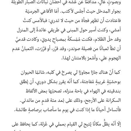
وبصوتٍ عالٍ، مدافعًا عن عُشه في أحضان نباتات الصبار الطويلة
بجوار المدخل حيث أجلس لأكتب. أمّا الأفاعي الجرسيّة
فاعتادت أن تظهر فجأة من حيث لا تدري: فبالأمس كنتُ
أمشي، وكنت أسير حول المبنى في طريقي عائدةً إلى المنزل
وقد حلّ الظلام، فكنت مُمْسكةً بمصباحٍ يدويّ، وكادت قدميَّ
أن تطأ ثعبانًا من فصيلة صوندر، وقد قرَّر، أو قرَّرَت، الثعبانُ عدم
الهجوم علي، وأشعرُ بالامتنان لهذا.
كما أنّ هناك جارًا مجاورًا لي يصرخ في كلبه، شاتمًا الحيوان
بوحشيّةٍ غريبةٍ مُفاجئة، كما أنّه يقرر بشكل دوري، أن يُطلق
بندقيته في الهواء في باحة منزله، تصحبُها بعض الألفاظ
السكرانة على الأرجح، وذلك على بُعد مئة قدمٍ من مائدتي.
فأتساءل أحيانًا ما إذا كنت في يوم ما سأصاب برصاصةٍ طائشة.
إلّا أنّه يظلُّ مكانًا يُتيح لي القيام بعملي في عُزلة، كما يحافظ على