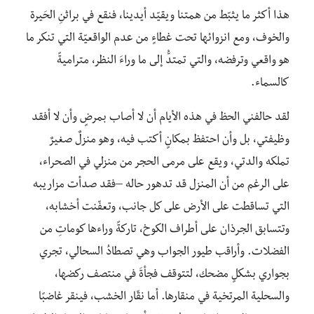
هذا أكثر ما يثبّط من همتنا ويقيّد أيدينا، فنقع في براثنِ الحَيرة
والخوف، ومع انزوائها تحت غطاءٍ من عدم الواقعيّة التي تنكر ما
هو واقعي وترفضه، والتي تمتدُّ إلى ما وراءَ النظر، متراميةً
كالسماء.
لقد حالفني الحظ في هذه الأيام أن لا أصاب بمرضٍ وأن لا أفقد
وظيفتي، بل وأن احتفظ بمكانٍ أكتب فيه، وهو منزلٌ صغيرٌ
تملكه والدتي، ويقع على مرمى الحجر من منزلي في الصحراء،
على الرغم من أن المنزل قد تدهور حاله –فقد صدأت مزاريبه
التي تساقطت على الأرض على كل جانب، وتعفّنت أخشابه،
وتتسابق الجرذان على أطراف الكوخ، تاركةً وراءها كوماتِ من
الفضلات. وأراقب طيور الجواب وهي تصطادُ السحالي، تجري
بجواري بشكلٍ مضحك، لتتوقف فجأةَ في منتصف ركضها،
والسحلية المرتخية في منقارها. أما نقّار الخشب، فينقر غاضبًا