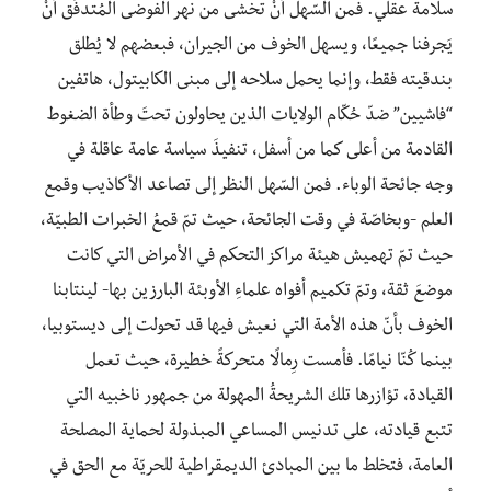
سلامة عقلي. فمن السّهل أنْ تخشى من نهر الفوضى المُتدفّق أنْ
يَجرفنا جميعًا، ويسهل الخوف من الجيران، فبعضهم لا يُطلق
بندقيته فقط، وإنما يحمل سلاحه إلى مبنى الكابيتول، هاتفين
“فاشيين” ضدّ حُكّام الولايات الذين يحاولون تحتَ وطأة الضغوط
القادمة من أعلى كما من أسفل، تنفيذَ سياسة عامة عاقلة في
وجه جائحة الوباء. فمن السّهل النظر إلى تصاعد الأكاذيب وقمع
العلم -وبخاصّة في وقت الجائحة، حيث تمّ قمعُ الخبرات الطبيّة،
حيث تمّ تهميش هيئة مراكز التحكم في الأمراض التي كانت
موضعَ ثقة، وتمّ تكميم أفواه علماءِ الأوبئة البارزين بها- لينتابنا
الخوف بأنّ هذه الأمة التي نعيش فيها قد تحولت إلى ديستوبيا،
بينما كُنّا نيامًا. فأمست رِمالًا متحركةً خطيرة، حيث تعمل
القيادة، تؤازرها تلك الشريحةُ المهولة من جمهور ناخبيه التي
تتبع قيادته، على تدنيس المساعي المبذولة لحماية المصلحة
العامة، فتخلط ما بين المبادئ الديمقراطية للحريّة مع الحق في