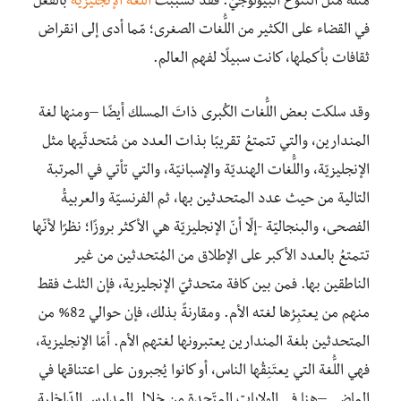
مثله مثل التنوّع البيولوجيّ. فقد تسببت
اللّغة الإنجليزية
بالفعل
في القضاء على الكثير من اللُّغات الصغرى؛ مّما أدى إلى انقراض
ثقافات بأكملها، كانت سبيلًا لفهم العالم.
وقد سلكت بعض اللُّغات الكُبرى ذاتَ المسلك أيضًا –ومنها لغة
المندارين، والتي تتمتعُ تقريبًا بذات العدد من مُتحدثّيها مثل
الإنجليزيّة، واللُّغات الهنديّة والإسبانيّة، والتي تأتي في المرتبة
التالية من حيث عدد المتحدثين بها، ثم الفرنسيّة والعربيةُ
الفصحى، والبنجاليّة -إلّا أنّ الإنجليزيّة هي الأكثر بروزًا؛ نظرًا لأنّها
تتمتعُ بالعدد الأكبر على الإطلاق من المُتحدثين من غير
الناطقين بها. فمن بين كافة متحدثيّ الإنجليزية، فإن الثلث فقط
منهم من يعتبِرُها لغته الأم. ومقارنةً بذلك، فإن حوالي 82% من
المتحدثين بلغة المندارين يعتبرونها لغتهم الأم. أمّا الإنجليزية،
فهي اللُّغة التي يعتَنِقُها الناس، أو كانوا يُجبرون على اعتناقها في