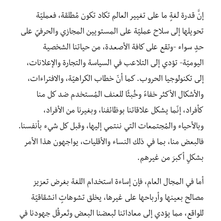
إنَّ قدرة لغةٍ ما على تغيير العالم تكاد تكون مُطلقة، فعمليّة
تحويلها إلى سلاح عمليّة على المستويين المجازي والحرفيّ على
حدٍ سواء -وتقع على كافة الأصعدة، من حياتنا الشخصية
اليوميّة- تؤدي إلى التلاعب في السياسة والتجارة والإعلانات،
إلى تكنولوجيا الحروب. كما أنّ خطاب الكراهيّة، والافتراءات،
والأشكال الأكثر خفاءً وخُبثًا للعنف المُستخدم ضد كل منا
كأفراد، إنّما يشكل علاقاتنا بوظائفنا، وبغيرنا من الأفراد،
وبالأحياء والمُجتمعات التي ننتمي إليها، وقبل كل شيء بأنفسنا.
فالبعض منا، بما في ذلك النساء والأقليات، يواجهون هذا الأمر
بشكلٍ أكبرَ من غيرهم.
أما في المجال العام، فإن إساءة استخدام اللغة بغرض تعزيز
مصالح بعينها وأرباحها على غيرها، يخلق تشوهاتٍ انشقاقيّة
للواقع، مما يؤدي إلى معاداتنا لبعضنا البعض وتَعرقُل جهودنا في