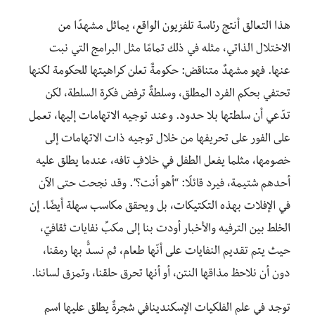
هذا التعالق أنتج رئاسة تلفزيون الواقع، يماثل مشهدًا من
الاختلال الذاتي، مثله في ذلك تمامًا مثل البرامج التي نبت
عنها. فهو مشهدٌ متناقض: حكومةٌ تعلن كراهيتها للحكومة لكنها
تحتفي بحكم الفرد المطلق، وسلطةٌ ترفض فكرة السلطة، لكن
تدّعي أن سلطتها بلا حدود. وعند توجيه الاتهامات إليها، تعمل
على الفور على تحريفها من خلال توجيه ذات الاتهامات إلى
خصومها، مثلما يفعل الطفل في خلافٍ تافه، عندما يطلق عليه
أحدهم شتيمة، فيرد قائلًا: “أهو أنت؟”. وقد نجحت حتى الآن
في الإفلات بهذه التكتيكات، بل ويحقق مكاسب سهلة أيضًا. إن
الخلط بين الترفيه والأخبار أودت بنا إلى مكبِّ نفايات ثقافيّ،
حيث يتم تقديم النفايات على أنّها طعام، ثم نسدُّ بها رمقنا،
دون أن نلاحظ مذاقها النتن، أو أنها تحرق حلقنا، وتمزق لساننا.
توجد في علم الفلكيات الإسكندينافي شجرةٌ يطلق عليها اسم