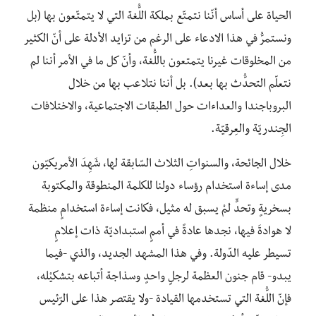
الحياة على أساس أنّنا نتمتّع بملكة اللُّغة التي لا يتمتّعون بها (بل
ونستمرُّ في هذا الادعاء على الرغم من تزايد الأدلة على أنّ الكثير
من المخلوقات غيرنا يتمتعون باللُّغة، وأنّ كل ما في الأمر أننا لم
نتعلّم التحدُّث بها بعد). بل أننا نتلاعب بها من خلال
البروباجندا والعداءات حول الطبقات الاجتماعية، والاختلافات
الجِندريّة والعِرقيّة.
خلال الجائحة، والسنواتِ الثلاث السّابقة لها، شَهِدَ الأمريكيّون
مدى إساءة استخدام رؤساء دولنا للكلمة المنطوقة والمكتوبة
بسخريةٍ وتحدٍّ لمْ يسبق له مثيل، فكانت إساءة استخدامٍ منظمة
لا هوادةَ فيها، نجدها عادةً في أممٍ استبداديّة ذات إعلامٍ
تسيطر عليه الدّولة. وفي هذا المشهد الجديد، والذي -فيما
يبدو- قام جنون العظمة لرجلٍ واحدٍ وسذاجة أتباعه بتشكيْله،
فإنّ اللُّغة التي تستخدمها القيادة -ولا يقتصر هذا على الرّئيس