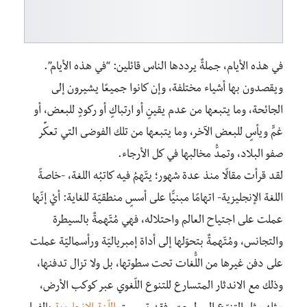
في هذه الأيام، جملةٌ يرددها الناس قائلين: “في هذه الأيام”.
ويقصدون بها أشياء مختلفة، وإن كانوا جميعًا يشيرون إلى
الجائحة، وما يتبعها من عدم يقينٍ أو ارتباكٍ أو ركودٍ للبعض، أو
غمٍّ ويأسٍ للبعض الآخر، وما يتبعها من تلك الفوضى التي تعكِّر
صفو البلاد، وتمدُّ مخالبها في كل الأرجاء.
لقد قرأت مقالًا منذ عدة شهور؛ يتّهمُ فيه كاتبُه اللغة، -خاصةً
اللغة الإنجليزية- اتهامًا مبنيًّا على أسسٍ منطقيّة للغاية: أيْ إنّها
عملت على اجتياح العالم واحتلاله، فهي مُتّهمةٌ بالسيطرة
والتجانس، ومُتّهمةٌ بتحوّلها إلى أداة إمبرياليّة ورأسماليّة عملت
على دفن غيرها من اللُّغات تحت سطوتها، بل ولا تزال تدفنها،
وذلك مع الاندثار المتسارع للتنوع اللّغوي عبر كوكب الأرض،