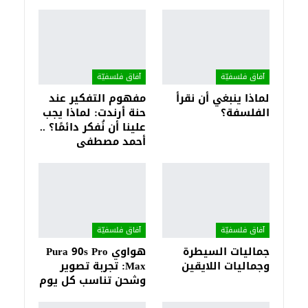
آفاق فلسفيّة‎
آفاق فلسفيّة‎
لماذا ينبغي أن نقرأ
مفهوم التفكير عند
الفلسفة؟
حنة أرندت: لماذا يجب
علينا أن نُفكر دائمًا؟ ..
أحمد مصطفى
آفاق فلسفيّة‎
آفاق فلسفيّة‎
جماليات السيطرة
هواوي Pura 90s Pro
وجماليات اللايقين
Max: تجربة تصوير
وشحن تناسب كل يوم