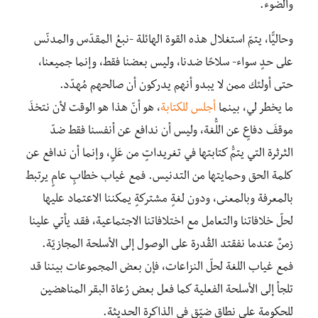
والضوء.
وحاليًّا، يتمّ استغلال هذه القوة الهائلة -نبعُ المقدّس والمدنّس
على حدٍ سواء- سلاحًا ضدنا، وليس بعضنا فقط، وإنما جميعنا،
حتى أولئك ممن لا يبدو أنهم يدركون أن صالحهم مُهدّد.
ما يخطر لي، بينما
أجلس للكتابة
، هو أنّ هذا هو الوقت لأن نتخذَ
موقفَ دفاعٍ عن اللُّغة، وليس أن ندافع عن أنفسنا فقط ضدّ
الثرثرة التي يتمُّ كتابتها في تغريداتٍ من عَلٍ، وإنما أن ندافع عن
كلمة الحق وحمايتها من التدنيس. فمع غياب خطابٍ عامٍ يرتبط
بالمعرفة وبالمعنى، ودون لغةٍ مشتركةٍ يمكننا الاعتماد عليها
لحلّ خلافاتنا والتعامل مع اختلافاتنا الاجتماعية، فقد يأتي علينا
زمنٌ عندما نفقتد القُدرة على الوصول إلى الأسلحة المجازيّة.
فمع غياب اللغة لحلّ النزاعات، فإن بعض المجموعات بيننا قد
تلجأ إلى الأسلحة الفعلية كما فعل بعض رُعاة البقر المناهضين
للحكومة على نطاقٍ ضيّقِ في الذاكرة الحديثة.