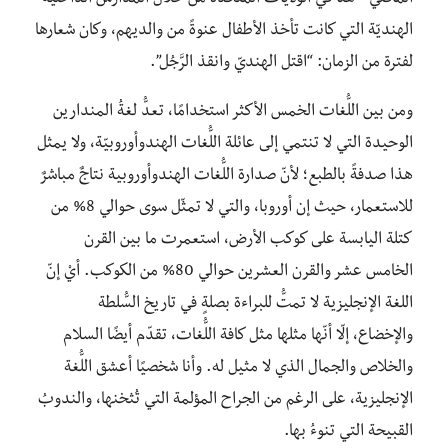
الماضي –هنا في الولايات المتّحدة من خلال المدارس الدّاخلية
الهنديّة التي كانت تأخذ الأطفال عنوةً من والديهم، وكان شعارها
لفترة من الزمان: “اقتل الهنديّ وانقذ الرَّجُل”.
ومن بين اللُّغات الخمس الأكثر استخدامًا، تعدُّ لغةُ المندارين
الوحيدة التي لا تنتمي إلى عائلة اللُّغات الهندوأوروبيّة، ولا يمثل
هذا صدفةً بالطبع؛ لأنّ صدارة اللُّغات الهندوأوروبية نتاجٌ مباشرٌ
للاستعمار، حيث إن أوروبا، والتي لا تمثّل سوى حوالي 8% من
كتلة اليابسة على كوكب الأرض، استعمرت ما بين القرن
الخامس عشر والقرن العشرين حوالي 80% من الكوكب. أيْ إنّ
اللغة الإنجليزية لا تمتُّ للبراءة بصلةٍ في تاريخ السُّلطة
والإخضاع، إلّا أنّها مثلها مثل كافة اللُّغات، تقدّم أيضًا السلام
والخلاص والجمال الذي لا مثيل له. وأنا شخصيًا أعشق اللُّغة
الإنجليزية، على الرغم من الجراح المؤلمة التي تُثخنها، والندوبُ
القبيحة التي تنوءُ بها.