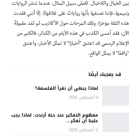
بين الخيال واللاخيال. (فعلى سبيل المثال، عندما ننشر الروايات
ونبيعها، فإننا نصنفها بأنّها رواياتٌ على غلافها). إلّا أنني فقدت
هذه الثقة مؤخرًا، وتلك المزحات حول الأكاذيب لم تَعُد مقبولةً
الآن، فقد أمسى الكذب في هذه الأيام من الكبائر، فالكثير من
الإعلام الرسمي قد اعتنق “أخبارًا” لا تمثّل الأخبار، واعتنق
“واقعًا” لا يمثّل الواقع.
قد يعجبك أيضًا
لماذا ينبغي أن نقرأ الفلسفة؟
4 أغسطس 2026
مفهوم التفكير عند حنة أرندت: لماذا يجب
علينا أن نُفكر…
2 أغسطس 2026