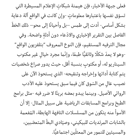
فعلى جبهة الأخبار، فإن هيمنة شبكاتٍ الإعلام المسيطرة التي
تسوّق نفسها باعتبارها معلوماتٍ -وإن كانت في الواقع آلة دعاية
بشكل أساسي- أدت إلى طمس –بل وأحيانًا إلى محو– ذلك الخطّ
الفاصل بين التقرير الإخباري والادّعاء دون أدلةٍ واضحة. وفي
مجال الترفيه المستقيم، فإن النوع المعروف “بتلفزيون الواقع”
-وهو لا يعدّ شكلًا وثائقيًّا طبعًا، وإنّما مجرد خيالٍ غير مكتوب
السيناريو له، أو مكتوبٍ بنسبة أقل، حيث يدور صراع شخصيات
يتم كتابة أدائها وإخراجه وتنقيحه- الذي يستحوذ الآن على
نصيب عالٍ من السّوق كان فيما سبق يستحوذ عليه الأدب
الروائي الأصيل. وبينما يبدو بعضه بريئًا لا ضرر فيه -مثل برامج
الطبخ وبرامج المسابقات الرياضية على سبيل المثال- إلا أن
الأسوأ منه يتكون من المسلسلات التافهة الهابطة، المُفعمة
بالشابات المرتديات للبيكيني، وصيّادي البطّ المتعصّبين،
والمسيئين للنمور من المعتلّين اجتماعيًّا.