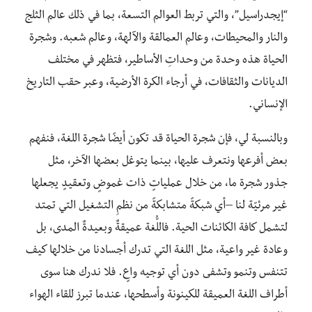
“إيجدراسيل”، والتي تربط العوالم التسعة، بما في ذلك عالم الثلج
والنار والمحيطات، وعالم العمالقة والآلهة، وعالم شعبه. وشجرة
الحياة هذه وحدة من وحداتِ الأساطير، فتظهر في مختلف
الديانات والثقافات، في أرجاء الكرة الأرضية، وعبر حقب التاريخ
الإنساني.
وبالنسبة لي، فإن شجرة الحياة قد تكون أيضًا شجرة اللغة، فنفهم
بعض أفرعها ونتعرف عليها، بينما يتوغل بعضها الآخر، مثل
جذور شجرة ما، من خلال عملياتٍ ذات غموضٍ وتعقيدٍ يجعلها
غير مرئيّة لنا –أي شبكةً متشابكةً من نظمِ التشغيل التي تمتد
لتشمل كافة الكائنات الحية. فاللُّغة عميقةٌ وبعيدةٌ المدى، بل
وعادة غير واعية، مثل اللغة التي تدرك أجسادنا من خلالها كيف
تتنفس وتنمو وتشفى دون أي توجيه واعٍ. فلا ندرك هنا سوى
أطراف اللغة العميقة للكينونة وأسطحها، عندما تبرز للقاء الهواء