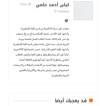
ليلى أحمد حلمي
28 Posts
0 Comments
حصلت على درجة الدكتوراة من قسم اللغة الإنجليزية
وآدابها، كلية الآداب، جامعة الإسكندرية (ج.م.ع)، وعملت
بها حتى عام 2010، عندما انتقلت للعمل بجامعة بيروت
العربية بلبنان، حيث تتولى رئاسة مجلس قسم اللغة الإنجليزية
وآدابها، بكلية العلوم الإنسانية. تنصب اهتماماتها الأكاديمية
حالياً على الترجمة ونظرياتها، وعلوم اللغة وتحليل الخطاب
النقدي، والنظرية الأدبية، كما أنها تهتم بالثقافة العامة
وموضوعاتها. ولها العديد من الأبحاث والمقالات والترجمات
المنشورة في مصر، ولبنان، وأمريكا، وإلكترونياً باللغتين
العربية والإنجليزية.
قد يعجبك أيضا