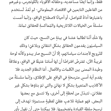
فقط، وإنّما أيضًا مساعديه، وحلفائُه الأقوياء بالكونجرس، وغيرهم
من الفاعلين التابعين في الاقتصاد المعلوماتي- لم تََعُدْ تُستخدم
باعتبارها أداةً للتواصل، أو أحيانًا لاصطناع الواقع، وإنّما أمست
سلسلةً من الخيالات اللاتاريخية والمُعاكسةِ للحقائق تمامًا.
ولا شكّ أنّنا لطالما عشنا في بيئةٍ من النسج، حيث كان
السياسيّون يقدمون الحقائقَ بشكلٍ انتقائيّ وبلاغيّ؛ وذلك
للتّرويج لأجندات سياساتهم، إلّا أنّ النسيج صار يبدو وكأنّه لوحة
غريبةٌ الآن، تفترضُ افتراضًا أن لها أساسًا عتيقًا في الواقع، وعلاقةً
وطيدةَ المعنى بين الكلمات والأفعال. أمّا النظامُ الجديد فلا
يقدم أية أسسٍ مترسخةٍ في الواقع على الإطلاق، وإنّما سلسلةٌ من
الأكاذيب المتغيرةِ بشكلٍ لا نهائيّ والتي تمّ بناؤها بشكلٍ غير
عقلانيّ، تتبدّل من لحظةٍ إلى أخرى، ولا تتسق مع بعضها
البعض. فهو عمليّة تلاعبٍ عقليّ لفظيةٍ مستمرّة؛ تهدف إلى
ترسيخ سلطة القيادة وتضخيمها. فلا يمكننا حتى أن نقول بأي