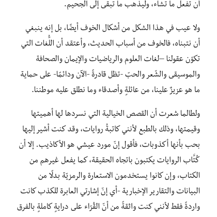
أن تفعل ما تشاء، وليذهب ما تبقى إلى الجحيم.
ولا عيب في هذا الشكل من أشكال الخوف أيضًا، بل إنه ينبغي
أن نتبناه، فالخوف من أسباب الحديث، وأعتقد أن اللُّغات التي
تكوّن عقولنا –لغات العلوم والرياضيات والإيمان والصحافة
والموسيقى والشّعر والحبّ -تظل قادرةً -الآن ودائمًا- على حماية
ما هو عزيزٌ علينا، من عائلةٍ وأصدقاء وما نطلق عليه موطننا.
ولطالما شعرت أن القصص الخيالية التي نسردها لها أهميتها
وقيمتها، وذلك بالطبع لأنني كاتبةُ روايات، وقد كنت أشير إليها
بحب بأنها أكذوبات، فأقول إنّ مورد عيشي هو الأكاذيب. إلا أن
كُتَّاب الروايات يكتبون باتجاه الحقيقة، كما يفعل غيرهم من
الكتاب، وإن كانوا يستخدمون الاستعارة والرمزيّة بدلًا من
البيانات والتقارير الإخبارية -أي إنّ إشارتي العابرة للكذب كانت
واردةً فقط لأنني كنت واثقةً من أنّ القُرّاء على درايةٍ كاملةٍ بالفرق