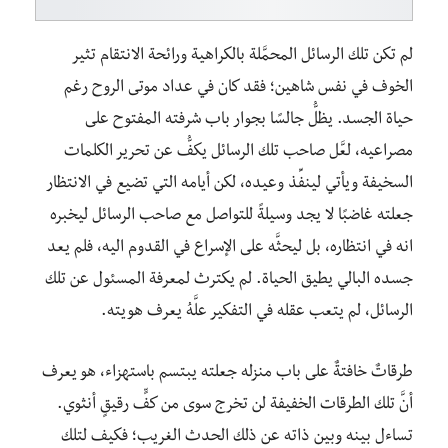
لم تكن تلك الرسائل المحمَّلة بالكراهية ورائحة الانتقام تثير
الخوف في نفس شاهين؛ فقد كان في عداد موتى الروح رغم
حياة الجسد. يظلُّ جالسًا بجوار باب شرفته المفتوح على
مصراعيه، لعَّل صاحب تلك الرسائل يكفُّ عن تحرير الكلمات
السخيفة ويأتي لينفِّذ وعيده، لكن أيامه التي تضيع في الانتظار
جعلته غاضبًا لا يجد وسيلةً للتواصل مع صاحب الرسائل ليخبره
انه في انتظاره، بل ليحثَّه على الإسراع في القدوم اليه، فلم يعد
جسده البالي يطيق الحياة. لم يكترث لمعرفة المسئول عن تلك
الرسائل، لم يتعب عقله في التفكير علَّهُ يعرف هويته.
طرقاتٌ خافتةٌ على باب منزله جعلته يبتسم باستهزاء، هو يعرف
أنَّ تلك الطرقات الخفيفة لن تخرج سوى من كفٍّ رقيقٍ أنثوي.
تساءل بينه وبين ذاته عن ذلك الحدث الغريب؛ فكيف لتلك