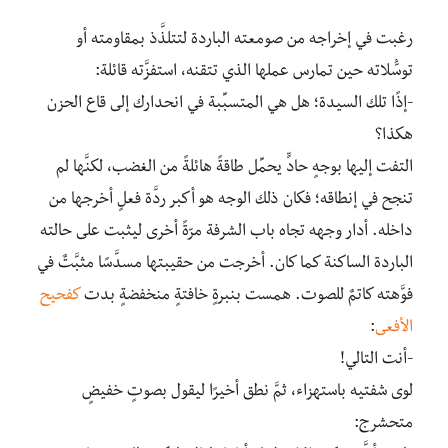
رغبت في إخراجه من صومعته الباردة لتتلذَّذ بمقاومته أو
توسُّلاته حين تمارس عملها الذي تتقنه، استفزَّته قائلة:
-إذًا تلك السيدة؛ هل هي المتسبِّبة في انحدارك إلى قاع الحزن
هكذا؟
التفت إليها بوجهٍ حادٍّ يحمِّل طاقةً هائلةً من الغضب، لكنَّها لم
تنجح في إنطاقه؛ فكان ذلك الوجه هو أكبر ردَّة فعلٍ أخرجها من
داخله. أدار وجهه تجاه باب الشرفة مرّةً أخرى ليثبت على حالته
الباردة الساكنة كما كان. أخرجت من حقيبتها مسدَّسًا مثبَّتٌ في
فوَّهته كاتمٌ للصوت. همست بنبرةٍ خافتةٍ منخفضةٍ بدت
كفحيح
الأفعى
:
-أنت التالي!
لوى شفتيه باستهزاء، ثمَّ نطق أخيرًا ليقول بصوتٍ خفيضٍ
متحشرج: