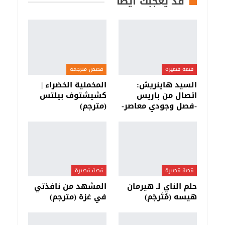
قد يعجبك أيضا
قصة قصيرة
قصص مترجمة
السيد هاينريش:
المخملية الخضراء |
اتصال من باريس
كشيشتوف بيلتس
-فصل وجودي معاصر-
(مترجم)
قصة قصيرة
قصة قصيرة
حلم الناي لـ هيرمان
المشهد من نافذتي
هيسه (مُتَرجَم)
في غزة (مترجم)