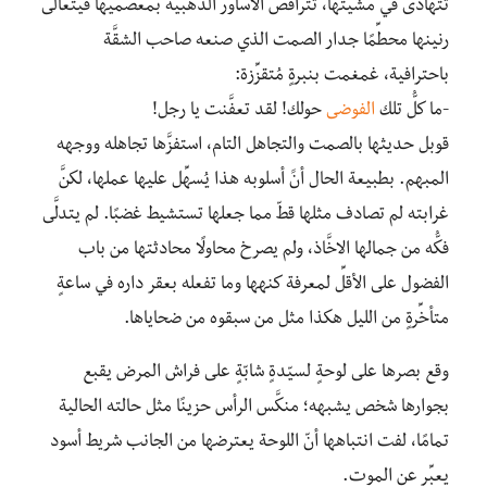
تتهادى في مشيتها، تتراقص الأساور الذهبية بمعصميها فيتعالى
رنينها محطِّمًا جدار الصمت الذي صنعه صاحب الشقَّة
باحترافية، غمغمت بنبرةٍ مُتقزِّزة:
-ما كلُّ تلك
الفوضى
حولك! لقد تعفَّنت يا رجل!
قوبل حديثها بالصمت والتجاهل التام، استفزَّها تجاهله ووجهه
المبهم. بطبيعة الحال أنََ أسلوبه هذا يُسهِّل عليها عملها، لكنَّ
غرابته لم تصادف مثلها قطّ مما جعلها تستشيط غضبًا. لم يتدلَّى
فكُّه من جمالها الاخَّاذ، ولم يصرخ محاولًا محادثتها من باب
الفضول على الأقلِّ لمعرفة كنهها وما تفعله بعقر داره في ساعةٍ
متأخِّرةٍ من الليل هكذا مثل من سبقوه من ضحاياها.
وقع بصرها على لوحةٍ لسيّدةٍ شابّةٍ على فراش المرض يقبع
بجوارها شخص يشبهه؛ منكَّس الرأس حزينًا مثل حالته الحالية
تمامًا، لفت انتباهها أنّ اللوحة يعترضها من الجانب شريط أسود
يعبِّر عن الموت.