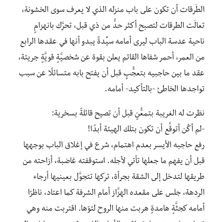
الطَرقات أن تكون على باب منزله الذي لا يعرف سوى الخشونة،
تعالَت الطرقات لتصبح أكثر حدًّ من ذي قبل، تحرَّك بانهزامٍ
ناحية عدسة الباب ليرى أمامه سيِّدةً يبدو أنها في عقدها الرابع
من العمر، أحمر شفاها القاتم يعلن بقوة عن شخصيَّةٍ قويَّةٍ جريئة،
عقد ما بين حاجبيه بتعجُّبٍ قبل أن يفتح بابه متسائلًا عن سبب
تواجدها الخاطئ -بالتأكيد- أمامه.
نظرت له الغريبة بتمعُّنٍ قبل أن تصيح قائلةً بسخرية:
-لم أكُن أتوقَّع أن تكون بتلك الهيئة أبدًا!
رفع حاجبه الأيسر بعدم اهتمام، شرع في إغلاق الباب بوجهها
قبل أن يفهم ما جعلها تأتي لأجله. استوقفته غاضبة، أزاحته من
طريقها لتدخل إلى الشقة بجرأة، تركها تتجوَّل بعينيها أرجاء
الردهة، جلس على مقعده الهزَّاز أمام الشرفة كما اعتاد، ناظرًا
أمامه كجثَّةٍ هامدةٍ هربت منها الروح لتوّها. اقتربت منه وهي