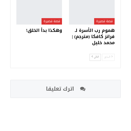
قصة قصيرة
قصة قصيرة
هموم رب الأسرة لـ
وهكذا بدأ الخلق!
فرانز كافكا (مترجم) |
محمد خليل
السابق
التالي
اترك تعليقا