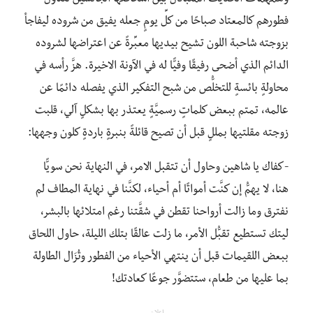
وهمهمات الحديث المتبادل بين أشخاصها الجالسين لتناول
فطورهم كالمعتاد صباحًا من كلِّ يومٍ جعله يفيق من شروده ليفاجأ
بزوجته شاحبة اللون تشيح بيديها معبِّرةً عن اعتراضها لشروده
الدائم الذي أضحى رفيقًا وفيًّا له في الآونة الاخيرة. هزَّ رأسه في
محاولةٍ بائسةٍ للتخلُّص من شبح التفكير الذي يفصله دائمًا عن
عالمه، تمتم ببعض كلماتٍ رسميَّةٍ يعتذر بها بشكلٍ آلي، قلبت
زوجته مقلتيها بمللٍ قبل أن تصيح قائلةً بنبرةٍ باردةٍ كلون وجهها:
-كفاك يا شاهين وحاول أن تتقبل الامر، في النهاية نحن سويًّا
هنا، لا يهمُّ إن كنَّت أمواتًا أم أحياء، لكنَّنا في نهاية المطاف لم
نفترق وما زالت أرواحنا تقطن في شقَّتنا رغم امتلائها بالبشر،
ليتك تستطيع تقبُّل الأمر، ما زلت عالقًا بتلك الليلة، حاول اللحاق
ببعض اللقيمات قبل أن ينتهي الأحياء من الفطور وتُزَال الطاولة
بما عليها من طعام، ستتضوَّر جوعًا كعادتك!