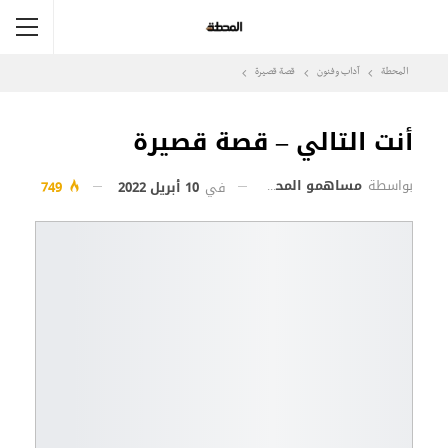
المحطة
آداب وفنون
قصة قصيرة
أنت التالي – قصة قصيرة
بواسطة
مساهمو المحطة
في
10 أبريل 2022
749