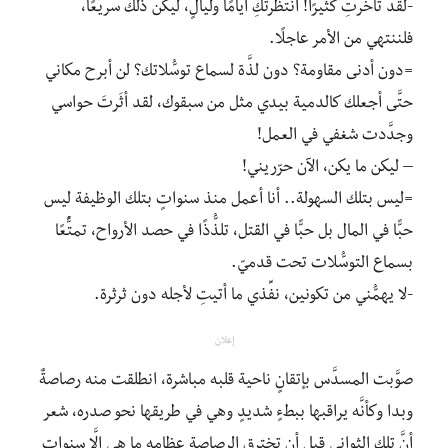
-لقد تأخَّرتِ كثيرًا! انتظرتكِ أيامًا وليالٍ، ليكن ذلك سريعًا،
فلننتهي من الأمر عاجلًا.
=دون أدنى مقاومة؟ دون لذَّة لسماع توسُّلاتك؟ لن أبرح مكاني
حتَّى أجعلك كالدمية بيدي مثل من سبقوك، لقد أثَرتَ حواسي
وجدَّدت شغفي في العمل!
– ليكن ما يكن، الآن حرّريني!
=ليس بتلك السهولة.. أنا أعمل منذ سنواتٍ بتلك الوظيفة ليس
حبًّا في المال بل حبًّا في القتل، تلذُّذًا في حصد الأرواح، تمتًُّعًا
بسماع التوسُّلات تحت قدميّ.
-لا يهمُّني من تكونين، نفِّذي ما أتيتِ لأجله دون ثرثرة.
إعلان
صوَّبت المسدَّس بإتقانٍ ناحية قلبه مباشرة، انطلقت منه رصاصةٌ
وبدا وكأنَّه يراقبها ببطءٍ شديدٍ وهي في طريقها نحو صدره، شعر
أنَّ تلك الثواني قبل أن تخترق الرصاصة عظامه ما هي إلَّا سنوات