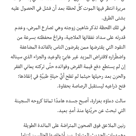
مريرة انتظر فيها الموت كلَّ لحظة بعد أن فشل في الحصول عليه
بشتى الطرق.
في تلك اللحظة تذكر شاهين زوجته وهي تصارع المرض، وعدم
قدرته على سداد نفقاتها العلاجية، وفراغ محفظته بسرعة من
النقود التي يقترضها ممن يقرضون الناس بالفائدة المضاعفة
واضطّراره لاقتراض المزيد غير عابئٍ بالوعيد والجزاء الذي سيناله
إن لم يستطع دفع قيمة القرض وفوائده حتَّى تركته يعاني الفقر
والحزن بعد رحيلها حيثما لم تفلح أيُّ حيلةٍ طبيَّةٍ في إنقاذها؛
فتح ذراعيه ليستقبل الرصاصة بحفاوة.
سالت دماؤه بغزارة، أصبح جسده هامدًا تمامًا كروحه السجينة
التي تبحث عن حريَّتها منذ أمدٍ بعيد.
رنين الملاعق فوق الصحون المتراصّة على المائدة الطويلة